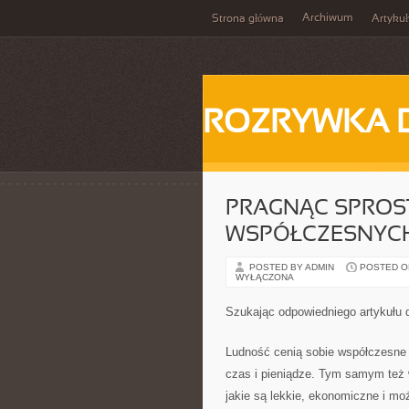
Archiwum
Strona główna
Artykuł
ROZRYWKA 
PRAGNĄC SPROS
WSPÓŁCZESNYC
POSTED BY ADMIN
POSTED ON 
WYŁĄCZONA
Szukając odpowiedniego artykułu 
Ludność cenią sobie współczesne 
czas i pieniądze. Tym samym też 
jakie są lekkie, ekonomiczne i m