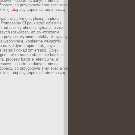
esowe – oparte na danych, nie na
Zobacz, co przygotowaliśmy specjalnie
kliknij
tutaj
aby zapoznać się z naszą
jać swoją firmę szybciej, mądrzej i
 Pomożemy Ci poukładać działania
u: od analizy obecnej sytuacji, przez
szych rozwiązań, aż po wdrożenie
tóra przynosi wymierne efekty. Stawiamy
tą współpracę, konkretne wskaźniki
e na każdym etapie – tak, abyś
ie jesteś i dokąd zmierzasz. Dzięki
gom Twoja marka stanie się bardziej
a, procesy bardziej efektywne, a
esowe – oparte na danych, nie na
Zobacz, co przygotowaliśmy specjalnie
kliknij
tutaj
aby zapoznać się z naszą