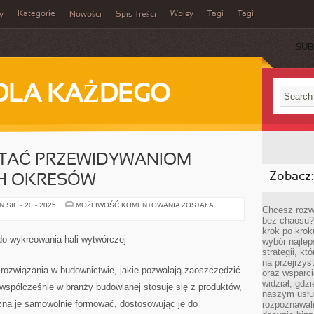
Kategorie
Wpisy
Tagi
Tagi
y
Nowości
Spis Treści
SUB
DLA KAŻDEGO
TAĆ PRZEWIDYWANIOM
Zobacz:
H OKRESÓW
PRAGNĄC
SIE - 20 - 2025
MOŻLIWOŚĆ KOMENTOWANIA
ZOSTAŁA
Chcesz rozwi
SPROSTAĆ
bez chaosu?
PRZEWIDYWANIOM
WSPÓŁCZESNYCH
krok po krok
OKRESÓW
do wykreowania hali wytwórczej
wybór najlep
strategii, k
na przejrzys
rozwiązania w budownictwie, jakie pozwalają zaoszczędzić
oraz wsparci
widział, gdz
współcześnie w branży budowlanej stosuje się z produktów,
naszym usłu
ożna je samowolnie formować, dostosowując je do
rozpoznawaln