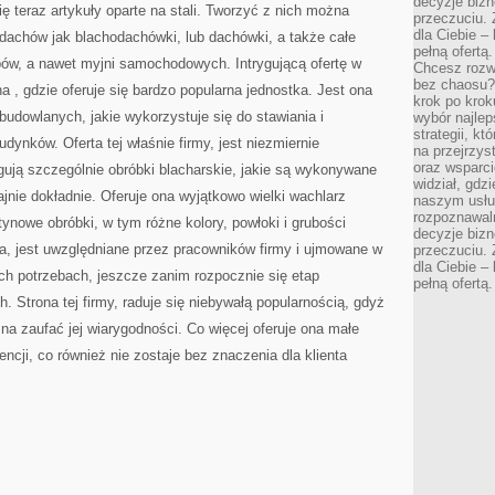
decyzje bizn
ę teraz artykuły oparte na stali. Tworzyć z nich można
przeczuciu. 
dla Ciebie – 
dachów jak blachodachówki, lub dachówki, a także całe
pełną ofertą.
pów, a nawet myjni samochodowych. Intrygującą ofertę w
Chcesz rozwi
bez chaosu?
 na
, gdzie oferuje się bardzo popularna jednostka. Jest ona
krok po krok
udowlanych, jakie wykorzystuje się do stawiania i
wybór najlep
strategii, k
ynków. Oferta tej właśnie firmy, jest niezmiernie
na przejrzys
oraz wsparci
gują szczególnie obróbki blacharskie, jakie są wykonywane
widział, gdz
ajnie dokładnie. Oferuje ona wyjątkowo wielki wachlarz
naszym usłu
rozpoznawaln
ynowe obróbki, w tym różne kolory, powłoki i grubości
decyzje bizn
ta, jest uwzględniane przez pracowników firmy i ujmowane w
przeczuciu. 
dla Ciebie – 
ch potrzebach, jeszcze zanim rozpocznie się etap
pełną ofertą.
 Strona tej firmy, raduje się niebywałą popularnością, gdyż
na zaufać jej wiarygodności. Co więcej oferuje ona małe
ncji, co również nie zostaje bez znaczenia dla klienta