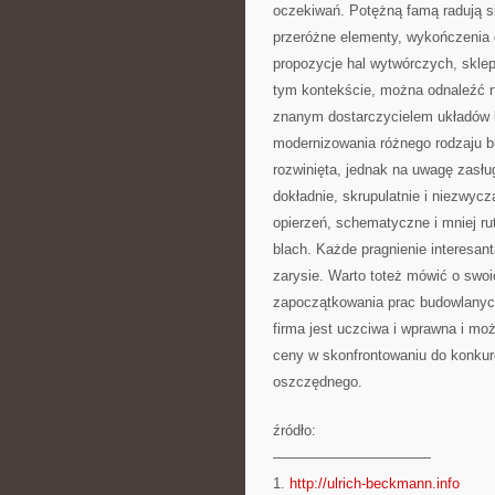
oczekiwań. Potężną famą radują si
przeróżne elementy, wykończenia 
propozycje hal wytwórczych, skle
tym kontekście, można odnaleźć
znanym dostarczycielem układów b
modernizowania różnego rodzaju bud
rozwinięta, jednak na uwagę zasłu
dokładnie, skrupulatnie i niezwycz
opierzeń, schematyczne i mniej rut
blach. Każde pragnienie interesan
zarysie. Warto toteż mówić o swoi
zapoczątkowania prac budowlanych.
firma jest uczciwa i wprawna i moż
ceny w skonfrontowaniu do konkure
oszczędnego.
źródło:
———————————
1.
http://ulrich-beckmann.info