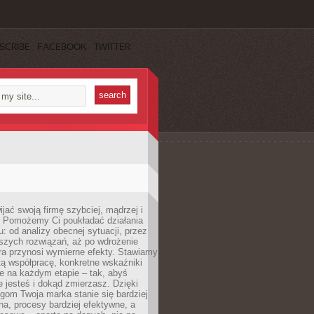
SCRIBE
FACEBOOK
TWITTER
jać swoją firmę szybciej, mądrzej i
 Pomożemy Ci poukładać działania
u: od analizy obecnej sytuacji, przez
szych rozwiązań, aż po wdrożenie
tóra przynosi wymierne efekty. Stawiamy
tą współpracę, konkretne wskaźniki
e na każdym etapie – tak, abyś
ie jesteś i dokąd zmierzasz. Dzięki
gom Twoja marka stanie się bardziej
a, procesy bardziej efektywne, a