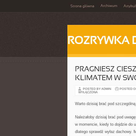
Archiwum
Strona główna
Artykuł
ROZRYWKA 
PRAGNIESZ CIES
KLIMATEM W SW
POSTED BY ADMIN
POSTED ON
WYŁĄCZONA
Warto dzisiaj brać pod szczególną
Należałoby dzisiaj brać pod uwagę
w momencie, kiedy to dojdzie do 
dlatego sprawdź wyłaz dachowy. M