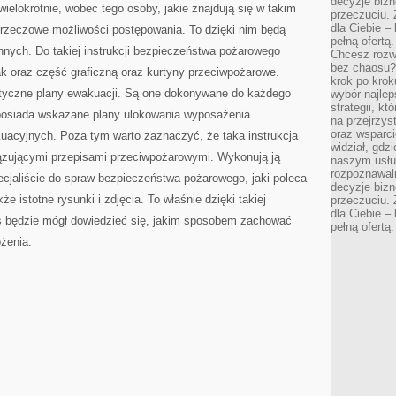
decyzje bizn
ielokrotnie, wobec tego osoby, jakie znajdują się w takim
przeczuciu. 
dla Ciebie – 
rzeczowe możliwości postępowania. To dzięki nim będą
pełną ofertą.
innych. Do takiej instrukcji bezpieczeństwa pożarowego
Chcesz rozwi
bez chaosu?
ak oraz część graficzną oraz kurtyny przeciwpożarowe.
krok po krok
tyczne plany ewakuacji. Są one dokonywane do każdego
wybór najlep
strategii, k
 posiada wskazane plany ulokowania wyposażenia
na przejrzys
oraz wsparci
uacyjnych. Poza tym warto zaznaczyć, że taka instrukcja
widział, gdz
ązującymi przepisami przeciwpożarowymi. Wykonują ją
naszym usłu
rozpoznawaln
pecjaliście do spraw bezpieczeństwa pożarowego, jaki poleca
decyzje bizn
e istotne rysunki i zdjęcia. To właśnie dzięki takiej
przeczuciu. 
dla Ciebie – 
as będzie mógł dowiedzieć się, jakim sposobem zachować
pełną ofertą.
żenia.