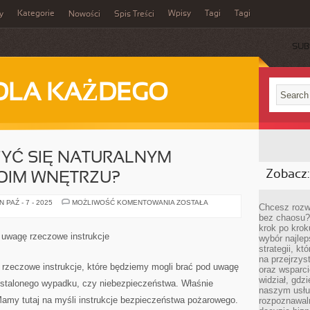
Kategorie
Wpisy
Tagi
Tagi
y
Nowości
Spis Treści
SUB
DLA KAŻDEGO
ZYĆ SIĘ NATURALNYM
Zobacz:
OIM WNĘTRZU?
PRAGNIESZ
 PAŹ - 7 - 2025
MOŻLIWOŚĆ KOMENTOWANIA
ZOSTAŁA
Chcesz rozwi
CIESZYĆ
bez chaosu?
SIĘ
NATURALNYM
krok po krok
KLIMATEM
 uwagę rzeczowe instrukcje
wybór najlep
W
SWOIM
strategii, k
WNĘTRZU?
na przejrzys
 rzeczowe instrukcje, które będziemy mogli brać pod uwagę
oraz wsparci
widział, gdz
ustalonego wypadku, czy niebezpieczeństwa. Właśnie
naszym usłu
amy tutaj na myśli instrukcje bezpieczeństwa pożarowego.
rozpoznawaln