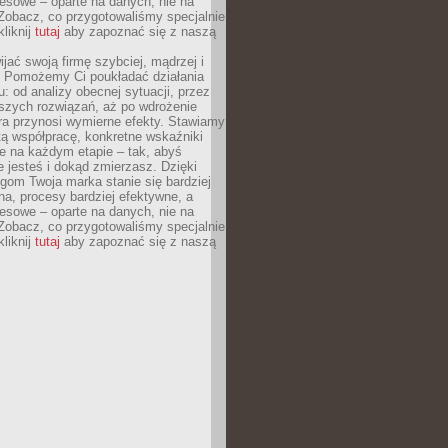
esowe – oparte na danych, nie na
Zobacz, co przygotowaliśmy specjalnie
kliknij
tutaj
aby zapoznać się z naszą
jać swoją firmę szybciej, mądrzej i
 Pomożemy Ci poukładać działania
u: od analizy obecnej sytuacji, przez
szych rozwiązań, aż po wdrożenie
tóra przynosi wymierne efekty. Stawiamy
tą współpracę, konkretne wskaźniki
e na każdym etapie – tak, abyś
ie jesteś i dokąd zmierzasz. Dzięki
gom Twoja marka stanie się bardziej
a, procesy bardziej efektywne, a
esowe – oparte na danych, nie na
Zobacz, co przygotowaliśmy specjalnie
kliknij
tutaj
aby zapoznać się z naszą