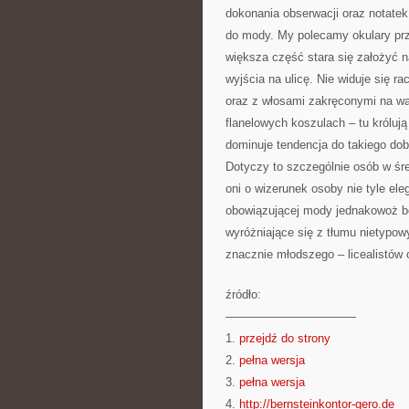
dokonania obserwacji oraz notatek
do mody. My polecamy okulary prz
większa część stara się założyć n
wyjścia na ulicę. Nie widuje się r
oraz z włosami zakręconymi na wa
flanelowych koszulach – tu królują
dominuje tendencja do takiego dobi
Dotyczy to szczególnie osób w śre
oni o wizerunek osoby nie tyle el
obowiązującej mody jednakowoż be
wyróżniające się z tłumu nietypo
znacznie młodszego – licealistów o
źródło:
———————————
1.
przejdź do strony
2.
pełna wersja
3.
pełna wersja
4.
http://bernsteinkontor-gero.de