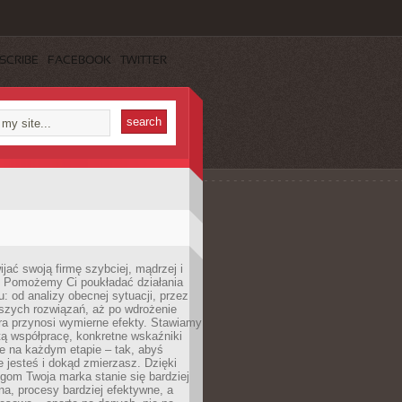
SCRIBE
FACEBOOK
TWITTER
jać swoją firmę szybciej, mądrzej i
 Pomożemy Ci poukładać działania
u: od analizy obecnej sytuacji, przez
szych rozwiązań, aż po wdrożenie
tóra przynosi wymierne efekty. Stawiamy
tą współpracę, konkretne wskaźniki
e na każdym etapie – tak, abyś
ie jesteś i dokąd zmierzasz. Dzięki
gom Twoja marka stanie się bardziej
a, procesy bardziej efektywne, a