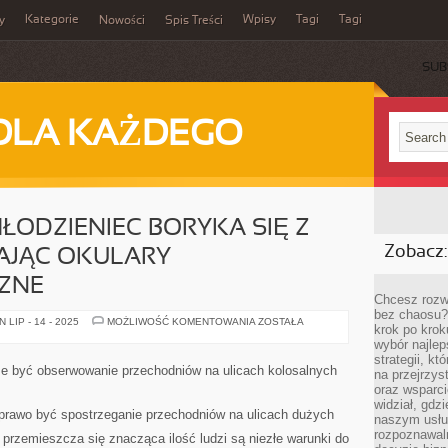
Kategorie
Wpisy
Tagi
Tagi
y
Nowości
Spis Treści
SUB
DLA KAŻDEGO
ŁODZIENIEC BORYKA SIĘ Z
Zobacz:
AJĄC OKULARY
ZNE
Chcesz rozwi
bez chaosu?
PRAWIE
LIP - 14 - 2025
MOŻLIWOŚĆ KOMENTOWANIA
ZOSTAŁA
krok po krok
KAŻDY
MŁODZIENIEC
wybór najlep
BORYKA
strategii, k
SIĘ
 być obserwowanie przechodniów na ulicach kolosalnych
na przejrzys
Z
DECYZJĄ
oraz wsparci
WYBIERAJĄC
widział, gdz
OKULARY
rawo być spostrzeganie przechodniów na ulicach dużych
naszym usłu
PRZECIWSŁONECZNE
rozpoznawaln
 przemieszcza się znacząca ilość ludzi są niezłe warunki do