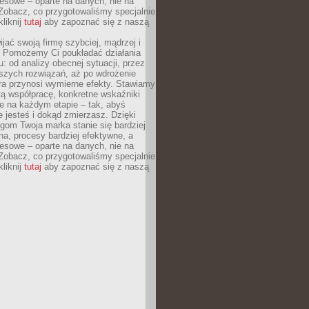
esowe – oparte na danych, nie na
Zobacz, co przygotowaliśmy specjalnie
kliknij
tutaj
aby zapoznać się z naszą
jać swoją firmę szybciej, mądrzej i
 Pomożemy Ci poukładać działania
u: od analizy obecnej sytuacji, przez
szych rozwiązań, aż po wdrożenie
tóra przynosi wymierne efekty. Stawiamy
tą współpracę, konkretne wskaźniki
e na każdym etapie – tak, abyś
ie jesteś i dokąd zmierzasz. Dzięki
gom Twoja marka stanie się bardziej
a, procesy bardziej efektywne, a
esowe – oparte na danych, nie na
Zobacz, co przygotowaliśmy specjalnie
kliknij
tutaj
aby zapoznać się z naszą