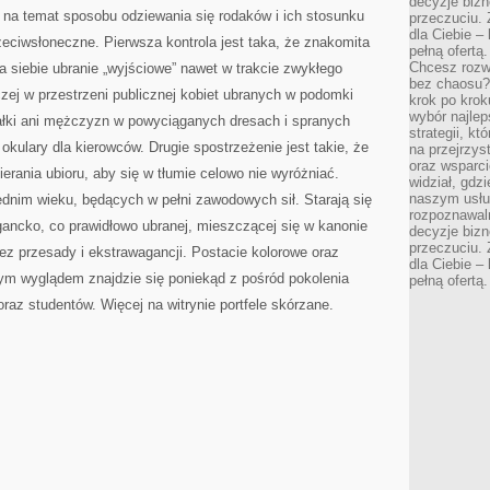
decyzje bizn
 na temat sposobu odziewania się rodaków i ich stosunku
przeczuciu. 
dla Ciebie – 
eciwsłoneczne. Pierwsza kontrola jest taka, że znakomita
pełną ofertą.
Chcesz rozwi
a siebie ubranie „wyjściowe” nawet w trakcie zwykłego
bez chaosu?
aczej w przestrzeni publicznej kobiet ubranych w podomki
krok po krok
wybór najlep
łki ani mężczyzn w powyciąganych dresach i spranych
strategii, k
 okulary dla kierowców. Drugie spostrzeżenie jest takie, że
na przejrzys
oraz wsparci
erania ubioru, aby się w tłumie celowo nie wyróżniać.
widział, gdz
naszym usłu
dnim wieku, będących w pełni zawodowych sił. Starają się
rozpoznawaln
egancko, co prawidłowo ubranej, mieszczącej się w kanonie
decyzje bizn
przeczuciu. 
z przesady i ekstrawagancji. Postacie kolorowe oraz
dla Ciebie – 
wym wyglądem znajdzie się poniekąd z pośród pokolenia
pełną ofertą.
raz studentów. Więcej na witrynie portfele skórzane.