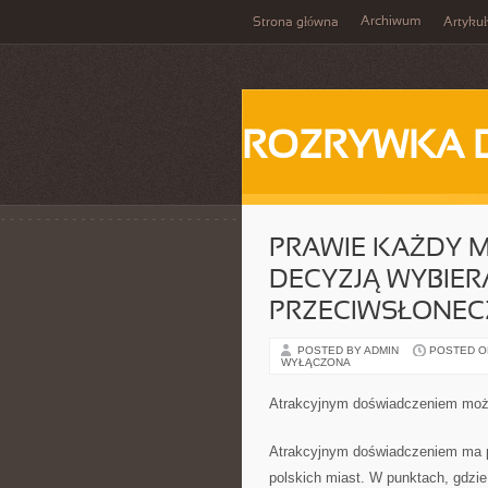
Archiwum
Strona główna
Artykuł
ROZRYWKA 
PRAWIE KAŻDY M
DECYZJĄ WYBIER
PRZECIWSŁONEC
POSTED BY ADMIN
POSTED ON 
WYŁĄCZONA
Atrakcyjnym doświadczeniem może
Atrakcyjnym doświadczeniem ma p
polskich miast. W punktach, gdzie