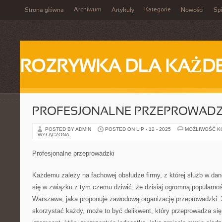
Archiwum
Kategorie
Strona główna
Artykuły
Nowości
Spi
ROZRYWKA DLA KAŻD
PROFESJONALNE PRZEPROWADZ
POSTED BY ADMIN
POSTED ON LIP - 12 - 2025
MOŻLIWOŚĆ 
WYŁĄCZONA
Profesjonalne przeprowadzki
Każdemu zależy na fachowej obsłudze firmy, z której służb w dane
się w związku z tym czemu dziwić, że dzisiaj ogromną popularno
Warszawa, jaka proponuje zawodową organizację przeprowadzki. Z
skorzystać każdy, może to być delikwent, który przeprowadza się