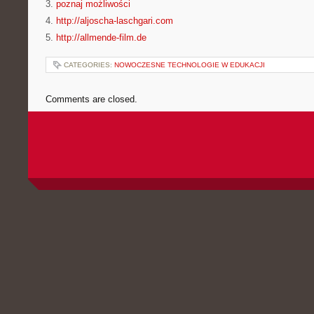
3.
poznaj możliwości
4.
http://aljoscha-laschgari.com
5.
http://allmende-film.de
CATEGORIES:
NOWOCZESNE TECHNOLOGIE W EDUKACJI
Comments are closed.