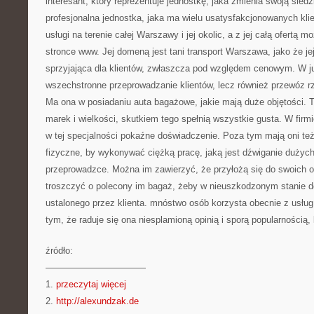
interesant, który reprezentuje jednostkę, jaka zmienia swoją sied
profesjonalna jednostka, jaka ma wielu usatysfakcjonowanych kl
usługi na terenie całej Warszawy i jej okolic, a z jej całą ofertą m
stronce www. Jej domeną jest tani transport Warszawa, jako że je
sprzyjająca dla klientów, zwłaszcza pod względem cenowym. W jur
wszechstronne przeprowadzanie klientów, lecz również przewóz rz
Ma ona w posiadaniu auta bagażowe, jakie mają duże objętości. 
marek i wielkości, skutkiem tego spełnią wszystkie gusta. W firmi
w tej specjalności pokaźne doświadczenie. Poza tym mają oni te
fizyczne, by wykonywać ciężką pracę, jaką jest dźwiganie dużych
przeprowadzce. Można im zawierzyć, że przyłożą się do swoich o
troszczyć o polecony im bagaż, żeby w nieuszkodzonym stanie d
ustalonego przez klienta. mnóstwo osób korzysta obecnie z usług 
tym, że raduje się ona niesplamioną opinią i sporą popularnością,
źródło:
———————————
1.
przeczytaj więcej
2.
http://alexundzak.de