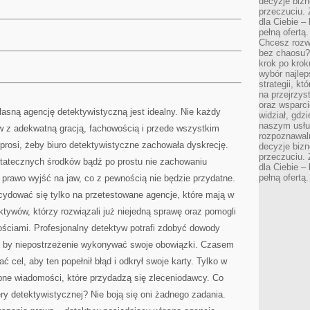
decyzje bizn
przeczuciu. 
dla Ciebie – 
pełną ofertą.
Chcesz rozwi
bez chaosu?
krok po krok
wybór najlep
strategii, k
na przejrzys
oraz wsparci
asną agencję detektywistyczną jest idealny. Nie każdy
widział, gdz
naszym usłu
w z adekwatną gracją, fachowością i przede wszystkim
rozpoznawaln
prosi, żeby biuro detektywistyczne zachowała dyskrecję.
decyzje bizn
przeczuciu. 
statecznych środków bądź po prostu nie zachowaniu
dla Ciebie – 
pełną ofertą.
 prawo wyjść na jaw, co z pewnością nie będzie przydatne.
cydować się tylko na przetestowane agencje, które mają w
ywów, którzy rozwiązali już niejedną sprawę oraz pomogli
ościami. Profesjonalny detektyw potrafi zdobyć dowody
, by niepostrzeżenie wykonywać swoje obowiązki. Czasem
cel, aby ten popełnił błąd i odkrył swoje karty. Tylko w
bne wiadomości, które przydadzą się zleceniodawcy. Co
y detektywistycznej? Nie boją się oni żadnego zadania.