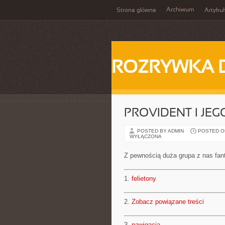
Archiwum
Strona główna
Artykuł
ROZRYWKA 
PROVIDENT I JEG
POSTED BY ADMIN
POSTED ON 
WYŁĄCZONA
Z pewnością duża grupa z nas fanta
1.
felietony
2.
Zobacz powiązane treści
3.
nawigacja