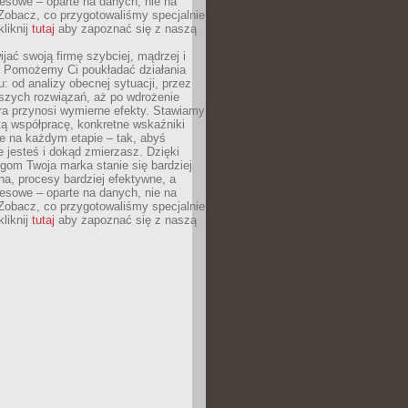
esowe – oparte na danych, nie na
Zobacz, co przygotowaliśmy specjalnie
kliknij
tutaj
aby zapoznać się z naszą
jać swoją firmę szybciej, mądrzej i
 Pomożemy Ci poukładać działania
u: od analizy obecnej sytuacji, przez
szych rozwiązań, aż po wdrożenie
tóra przynosi wymierne efekty. Stawiamy
tą współpracę, konkretne wskaźniki
e na każdym etapie – tak, abyś
ie jesteś i dokąd zmierzasz. Dzięki
gom Twoja marka stanie się bardziej
a, procesy bardziej efektywne, a
esowe – oparte na danych, nie na
Zobacz, co przygotowaliśmy specjalnie
kliknij
tutaj
aby zapoznać się z naszą