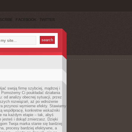
SCRIBE
FACEBOOK
TWITTER
jać swoją firmę szybciej, mądrzej i
 Pomożemy Ci poukładać działania
u: od analizy obecnej sytuacji, przez
szych rozwiązań, aż po wdrożenie
tóra przynosi wymierne efekty. Stawiamy
tą współpracę, konkretne wskaźniki
e na każdym etapie – tak, abyś
ie jesteś i dokąd zmierzasz. Dzięki
gom Twoja marka stanie się bardziej
a, procesy bardziej efektywne, a