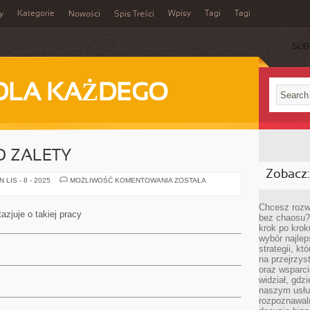
Kategorie
Wpisy
Tagi
Tagi
y
Nowości
Spis Treści
SUB
DLA KAŻDEGO
O ZALETY
Zobacz:
PROVIDENT
LIS - 8 - 2025
MOŻLIWOŚĆ KOMENTOWANIA
ZOSTAŁA
I
JEGO
ZALETY
Chcesz rozwi
zjuje o takiej pracy
bez chaosu?
krok po krok
wybór najlep
strategii, k
na przejrzys
oraz wsparci
widział, gdz
naszym usłu
rozpoznawaln