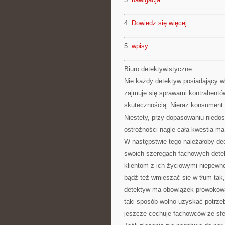
4.
Dowiedz się więcej
5.
wpisy
Biuro detektywistyczne
Nie każdy detektyw posiadający wł
zajmuje się sprawami kontrahentó
skutecznością. Nieraz konsument 
Niestety, przy dopasowaniu niedo
ostrożności nagle cała kwestia ma
W następstwie tego należałoby de
swoich szeregach fachowych detekt
klientom z ich życiowymi niepewn
bądź też wmieszać się w tłum tak
detektyw ma obowiązek prowokować 
taki sposób wolno uzyskać potrze
jeszcze cechuje fachowców ze sfer