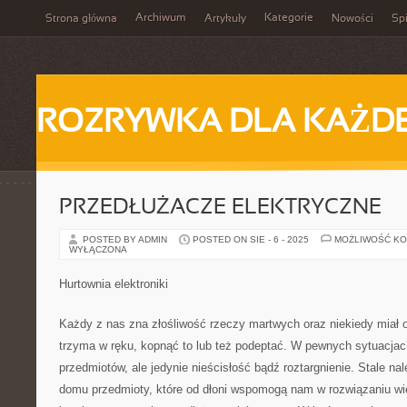
Archiwum
Kategorie
Strona główna
Artykuły
Nowości
Spi
ROZRYWKA DLA KAŻD
PRZEDŁUŻACZE ELEKTRYCZNE
POSTED BY ADMIN
POSTED ON SIE - 6 - 2025
MOŻLIWOŚĆ K
WYŁĄCZONA
Hurtownia elektroniki
Każdy z nas zna złośliwość rzeczy martwych oraz niekiedy miał 
trzyma w ręku, kopnąć to lub też podeptać. W pewnych sytuacjach
przedmiotów, ale jedynie nieścisłość bądź roztargnienie. Stale n
domu przedmioty, które od dłoni wspomogą nam w rozwiązaniu wi