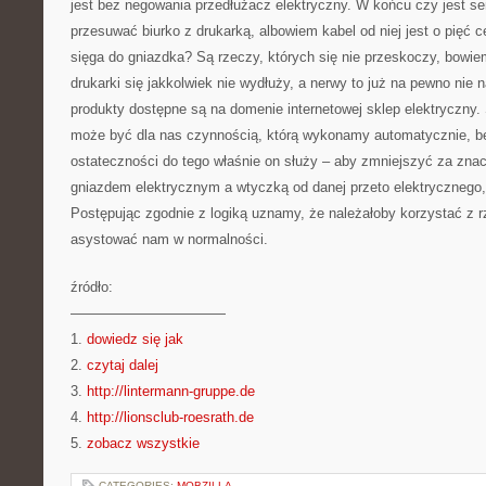
jest bez negowania przedłużacz elektryczny. W końcu czy jest s
przesuwać biurko z drukarką, albowiem kabel od niej jest o pięć c
sięga do gniazdka? Są rzeczy, których się nie przeskoczy, bowi
drukarki się jakkolwiek nie wydłuży, a nerwy to już na pewno nie n
produkty dostępne są na domenie internetowej sklep elektryczny.
może być dla nas czynnością, którą wykonamy automatycznie, be
ostateczności do tego właśnie on służy – aby zmniejszyć za zna
gniazdem elektrycznym a wtyczką od danej przeto elektrycznego,
Postępując zgodnie z logiką uznamy, że należałoby korzystać z r
asystować nam w normalności.
źródło:
———————————
1.
dowiedz się jak
2.
czytaj dalej
3.
http://lintermann-gruppe.de
4.
http://lionsclub-roesrath.de
5.
zobacz wszystkie
CATEGORIES:
MOBZILLA