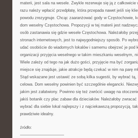
materii, jest sala na wesele. Zwykle rezerwuje się ją z całkowici
razu należy wpłacić przedpłatę, która przepada nawet jeśli się klie
powodu zrezygnuje. Chcąc zaaranżować gody w Częstochowie, ko
dom weselny Częstochowa. Propozycji w tej materii jest nadzwyc
osób zastanawia się gdzie wesele Częstochowa. Należałoby przej
stronach internetowych, jest to najwygodniejszy sposób. Po wybran
udać osobiście do wiadomych lokalów i samemu obejrzeć je pod
organizacji przyjęcia weselnego w takim mieszkaniu weselnym, nie
Wiele zależy od tego na jak dużo gości, przyjęcie ma być zorgani
miejsce się znajduje, jakie atrakcje będą czekać w nim na parę mł
Stąd wskazane jest ustawić ze sobą kilka sugestii, by wybrać tą, 
celowa. Dom weselny powinien być szczególnie elegancki. Niezwyk
jakim jest załatwiony. Powinno się też zwrócić uwagę na otoczeni
jakiś botanik czy plac zabaw dla dzieciaków. Należałoby zwracać
wybrać dla siebie lokal najlepszy i z najciekawszą propozycją, tak
prawdziwie idealny.
źródło:
———————————