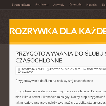
Archiwum
Kategorie
Strona główna
Artykuły
Nowości
Spi
ROZRYWKA DLA KAŻD
PRZYGOTOWYWANIA DO ŚLUBU 
CZASOCHŁONNE
POSTED BY ADMIN
POSTED ON SIE - 7 - 2025
MOŻLIWOŚĆ K
WYŁĄCZONA
Przygotowywania do ślubu są nadzwyczaj czasochłonne
Przygotowania do ślubu są nadzwyczaj czasochłonne. Przeważnie 
nich kilka a nawet kilkanaście miesięcy. Każdy etap przygotowań 
takim razie o wszystko należy wystarać się z obfitą starannością