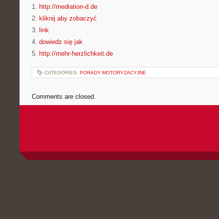
1.
http://mediation-d.de
2.
kliknij aby zobaczyć
3.
link
4.
dowiedz się jak
5.
http://mehr-herzlichkeit.de
CATEGORIES:
PORADY MOTORYZACYJNE
Comments are closed.