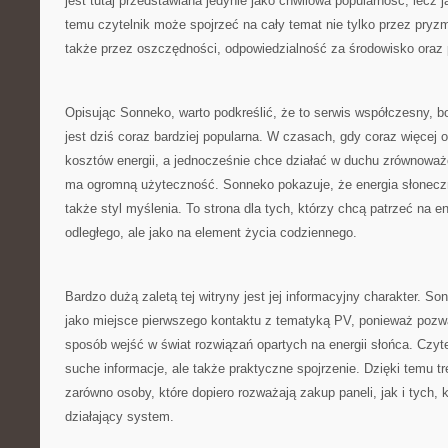
jest tutaj przedstawiana jedynie jako chwilowa popularność, lecz j
temu czytelnik może spojrzeć na cały temat nie tylko przez pry
także przez oszczędności, odpowiedzialność za środowisko oraz 
Opisując Sonneko, warto podkreślić, że to serwis współczesny, b
jest dziś coraz bardziej popularna. W czasach, gdy coraz więcej 
kosztów energii, a jednocześnie chce działać w duchu zrównoważ
ma ogromną użyteczność. Sonneko pokazuje, że energia słoneczna
także styl myślenia. To strona dla tych, którzy chcą patrzeć na e
odległego, ale jako na element życia codziennego.
Bardzo dużą zaletą tej witryny jest jej informacyjny charakter. 
jako miejsce pierwszego kontaktu z tematyką PV, ponieważ poz
sposób wejść w świat rozwiązań opartych na energii słońca. Czyte
suche informacje, ale także praktyczne spojrzenie. Dzięki temu 
zarówno osoby, które dopiero rozważają zakup paneli, jak i tych,
działający system.