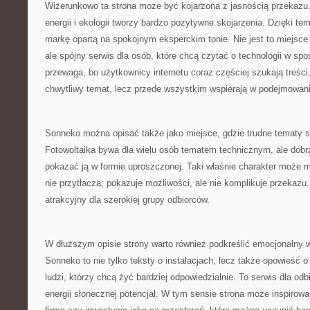
Wizerunkowo ta strona może być kojarzona z jasnością przekazu
energii i ekologii tworzy bardzo pozytywne skojarzenia. Dzięki
markę opartą na spokojnym eksperckim tonie. Nie jest to miejsce
ale spójny serwis dla osób, które chcą czytać o technologii w sp
przewaga, bo użytkownicy internetu coraz częściej szukają treści,
chwytliwy temat, lecz przede wszystkim wspierają w podejmowani
Sonneko można opisać także jako miejsce, gdzie trudne tematy st
Fotowoltaika bywa dla wielu osób tematem technicznym, ale dobrz
pokazać ją w formie uproszczonej. Taki właśnie charakter może mi
nie przytłacza; pokazuje możliwości, ale nie komplikuje przekazu.
atrakcyjny dla szerokiej grupy odbiorców.
W dłuższym opisie strony warto również podkreślić emocjonalny w
Sonneko to nie tylko teksty o instalacjach, lecz także opowieść o
ludzi, którzy chcą żyć bardziej odpowiedzialnie. To serwis dla od
energii słonecznej potencjał. W tym sensie strona może inspirow