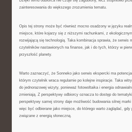
Dzięki temu odbiorca nie czuje się zagubiony, lecz stopniowo pr
zainteresowania do większego zrozumienia tematu.
Opis tej strony może być również mocno osadzony w języku real
miejsce, które kojarzy się z niższymi rachunkami, z ekologiczny
rozwijającą się technologią. Taka kombinacja sprawia, że serwis 
czytelników nastawionych na finanse, jak i do tych, którzy w pier
przyszłość planety.
Warto zaznaczyć, że Sonneko jako serwis ekspercki ma potencja
którym czytelnik wraca regularnie po kolejne inspiracje. Taka witr
do jednorazowej wizyty, ponieważ fotowoltaika i energia odnawialna
zmieniają. Z perspektywy odbiorcy oznacza to dostęp do tematyki,
perspektywy samej strony daje możliwość budowania silnej marki
więc być odbierane jako miejsce, do którego warto zaglądać, gdy 
związane z energią słoneczną.