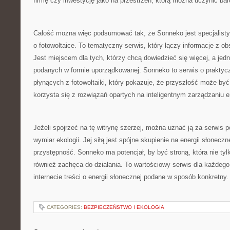
firmę czy inwestycję jako na przestrzeń, którą można uczynić ba
Całość można więc podsumować tak, że Sonneko jest specjalisty
o fotowoltaice. To tematyczny serwis, który łączy informacje z ob
Jest miejscem dla tych, którzy chcą dowiedzieć się więcej, a jed
podanych w formie uporządkowanej. Sonneko to serwis o praktyc
płynących z fotowoltaiki, który pokazuje, że przyszłość może by
korzysta się z rozwiązań opartych na inteligentnym zarządzaniu e
Jeżeli spojrzeć na tę witrynę szerzej, można uznać ją za serwis 
wymiar ekologii. Jej siłą jest spójne skupienie na energii słoneczn
przystępność. Sonneko ma potencjał, by być stroną, która nie tylk
również zachęca do działania. To wartościowy serwis dla każdego
internecie treści o energii słonecznej podane w sposób konkretny.
CATEGORIES:
BEZPIECZEŃSTWO I EKOLOGIA