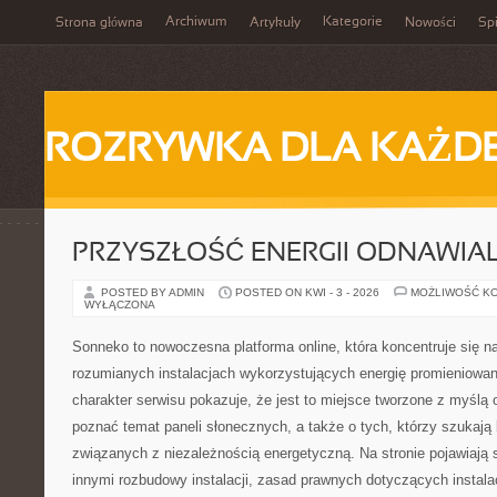
Archiwum
Kategorie
Strona główna
Artykuły
Nowości
Spi
ROZRYWKA DLA KAŻD
PRZYSZŁOŚĆ ENERGII ODNAWIA
POSTED BY ADMIN
POSTED ON KWI - 3 - 2026
MOŻLIWOŚĆ K
WYŁĄCZONA
Sonneko to nowoczesna platforma online, która koncentruje się n
rozumianych instalacjach wykorzystujących energię promieniowa
charakter serwisu pokazuje, że jest to miejsce tworzone z myślą 
poznać temat paneli słonecznych, a także o tych, którzy szukają
związanych z niezależnością energetyczną. Na stronie pojawiają 
innymi rozbudowy instalacji, zasad prawnych dotyczących instalac