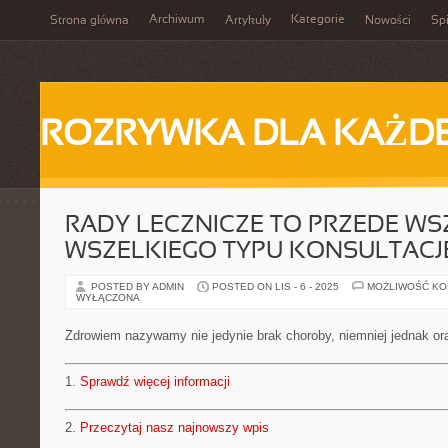
Archiwum
Kategorie
Strona główna
Artykuły
Nowości
Spi
ROZRYWKA DLA KAŻD
RADY LECZNICZE TO PRZEDE WS
WSZELKIEGO TYPU KONSULTACJ
POSTED BY ADMIN
POSTED ON LIS - 6 - 2025
MOŻLIWOŚĆ K
WYŁĄCZONA
Zdrowiem nazywamy nie jedynie brak choroby, niemniej jednak or
1.
Sprawdź więcej informacji
2.
Przeczytaj nasz najnowszy wpis