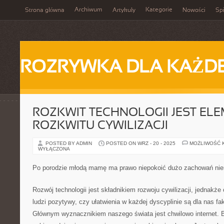
Archiwum
Kategorie
Strona główna
Artykuły
Nowości
Spi
ROZRYWKA DLA KAŻD
ROZKWIT TECHNOLOGII JEST EL
ROZKWITU CYWILIZACJI
POSTED BY ADMIN
POSTED ON WRZ - 20 - 2025
MOŻLIWOŚĆ 
WYŁĄCZONA
Po porodzie młodą mamę ma prawo niepokoić dużo zachowań ni
Rozwój technologii jest składnikiem rozwoju cywilizacji, jednakż
ludzi pozytywy, czy ułatwienia w każdej dyscyplinie są dla nas fa
Głównym wyznacznikiem naszego świata jest chwilowo internet. 