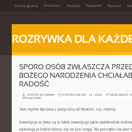
Archiwum
Kategorie
Strona główna
Artykuły
Nowości
Spi
ROZRYWKA DLA KAŻD
SPORO OSÓB ZWŁASZCZA PRZED
BOŻEGO NARODZENIA CHCIAŁAB
RADOŚĆ
POSTED BY ADMIN
POSTED ON SIE - 14 - 2025
MOŻLIWOŚĆ 
WYŁĄCZONA
Jest mylnie łączona z pożyczką od bliskich, czy rodziny.
Inwestycje w złoto są to takie inwestycje jakie wielokrotnie moż
wykonują je ludzie którzy się na tym znają. Na początku nie jest