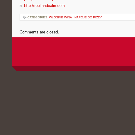
5.
http://reelinndealin.com
CATEGORIES:
WŁOSKIE WINA I NAPOJE DO PIZZY
Comments are closed.