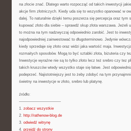
na złocie znać. Dlatego warto rozpocząć od takich inwestycji jaki
akcje firm złotniczych. Kiedy uda się to wszystko opanować w 
dalej. To naturalnie dzięki temu poszerza się percepcja oraz t
kupować złoto dla siebie – sprawdź skup złota warszawa. Jeżeli u
to można na tym nadzwyczaj odpowiednio zarobić. Jest to inwest
najodpowiedniej zainwestować to długoterminowo. Jedynie wówcz
kiedy sprzedaje się złoto oraz widzi jaka wartość maja. Inwestycj
rozmaitych sposobów. Mogą to być sztabki złota, biżuteria czy t
Inwestycje wyraźne nie są to tylko złoto lecz też srebro czy tez p
takich kruszców wtedy wszystko staje się łatwe. Jest odpowiednia 
podeprzeć. Najistotniejszy jest to żeby zdobyć na tym przynajmn
świetny na inwestycje w złoto, srebro lub platynę.
źródło:
———————————
1.
zobacz wszystkie
2.
http://rathenow-blog.de
3.
odwiedź witrynę
4.
przejdź do strony