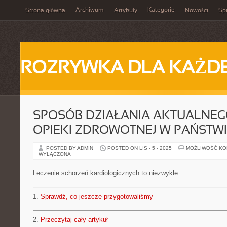
Archiwum
Kategorie
Strona główna
Artykuły
Nowości
Spi
ROZRYWKA DLA KAŻD
SPOSÓB DZIAŁANIA AKTUALNEG
OPIEKI ZDROWOTNEJ W PAŃSTW
POSTED BY ADMIN
POSTED ON LIS - 5 - 2025
MOŻLIWOŚĆ K
WYŁĄCZONA
Leczenie schorzeń kardiologicznych to niezwykle
1.
Sprawdź, co jeszcze przygotowaliśmy
2.
Przeczytaj cały artykuł