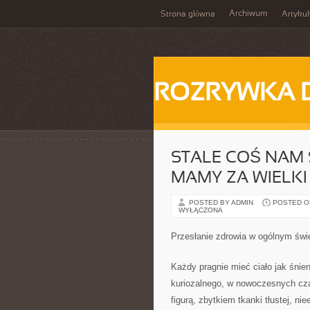
Archiwum
Strona główna
Artykuł
ROZRYWKA 
STALE COŚ NAM 
MAMY ZA WIELKI
POSTED BY ADMIN
POSTED ON 
WYŁĄCZONA
Przesłanie zdrowia w ogólnym świe
Każdy pragnie mieć ciało jak śnie
kuriozalnego, w nowoczesnych cza
figurą, zbytkiem tkanki tłustej, 