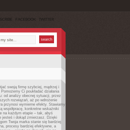
SCRIBE
FACEBOOK
TWITTER
jać swoją firmę szybciej, mądrzej i
 Pomożemy Ci poukładać działania
u: od analizy obecnej sytuacji, przez
szych rozwiązań, aż po wdrożenie
tóra przynosi wymierne efekty. Stawiamy
tą współpracę, konkretne wskaźniki
e na każdym etapie – tak, abyś
ie jesteś i dokąd zmierzasz. Dzięki
gom Twoja marka stanie się bardziej
a, procesy bardziej efektywne, a