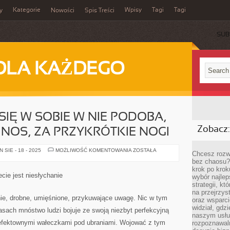
Kategorie
Wpisy
Tagi
Tagi
y
Nowości
Spis Treści
SUB
DLA KAŻDEGO
SIĘ W SOBIE W NIE PODOBA,
Zobacz:
 NOS, ZA PRZYKRÓTKIE NOGI
STALE
SIE - 18 - 2025
MOŻLIWOŚĆ KOMENTOWANIA
ZOSTAŁA
Chcesz rozwi
COŚ
bez chaosu?
NAM
SIĘ
krok po krok
W
cie jest niesłychanie
wybór najlep
SOBIE
W
strategii, k
NIE
na przejrzys
PODOBA,
nie, drobne, umięśnione, przykuwające uwagę. Nic w tym
oraz wsparci
MAMY
ZA
widział, gdz
sach mnóstwo ludzi bojuje ze swoją niezbyt perfekcyjną
WIELKI
naszym usłu
NOS,
nieefektownymi wałeczkami pod ubraniami. Wojować z tym
rozpoznawaln
ZA
PRZYKRÓTKIE