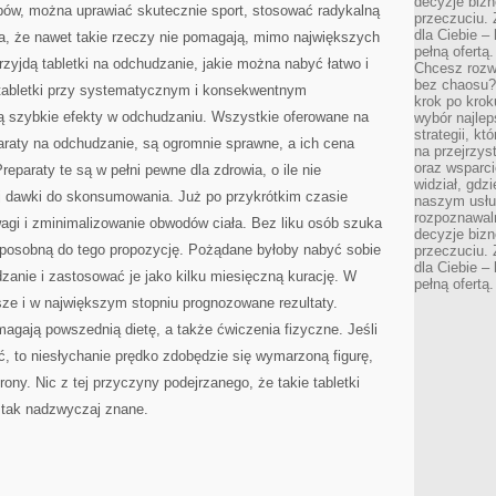
decyzje bizn
ów, można uprawiać skutecznie sport, stosować radykalną
NOGI
przeczuciu. 
dla Ciebie – 
a, że nawet takie rzeczy nie pomagają, mimo największych
pełną ofertą.
yjdą tabletki na odchudzanie, jakie można nabyć łatwo i
Chcesz rozwi
bez chaosu?
e tabletki przy systematycznym i konsekwentnym
krok po krok
ą szybkie efekty w odchudzaniu. Wszystkie oferowane na
wybór najlep
strategii, k
araty na odchudzanie, są ogromnie sprawne, a ich cena
na przejrzys
oraz wsparci
reparaty te są w pełni pewne dla zdrowia, o ile nie
widział, gdz
ej dawki do skonsumowania. Już po przykrótkim czasie
naszym usłu
rozpoznawaln
agi i zminimalizowanie obwodów ciała. Bez liku osób szuka
decyzje bizn
 sposobną do tego propozycję. Pożądane byłoby nabyć sobie
przeczuciu. 
dla Ciebie – 
zanie i zastosować je jako kilku miesięczną kurację. W
pełną ofertą.
e i w największym stopniu prognozowane rezultaty.
magają powszednią dietę, a także ćwiczenia fizyczne. Jeśli
, to niesłychanie prędko zdobędzie się wymarzoną figurę,
ony. Nic z tej przyczyny podejrzanego, że takie tabletki
 tak nadzwyczaj znane.