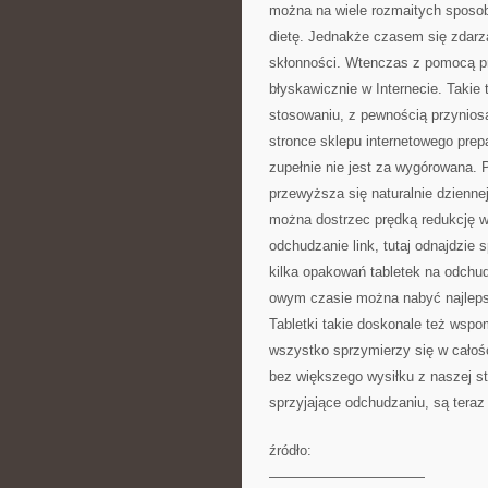
można na wiele rozmaitych sposob
dietę. Jednakże czasem się zdarz
skłonności. Wtenczas z pomocą prz
błyskawicznie w Internecie. Taki
stosowaniu, z pewnością przynios
stronce sklepu internetowego prep
zupełnie nie jest za wygórowana. P
przewyższa się naturalnie dzienn
można dostrzec prędką redukcję w
odchudzanie link, tutaj odnajdzie
kilka opakowań tabletek na odchud
owym czasie można nabyć najlepsz
Tabletki takie doskonale też wspo
wszystko sprzymierzy się w całość
bez większego wysiłku z naszej str
sprzyjające odchudzaniu, są teraz
źródło:
———————————