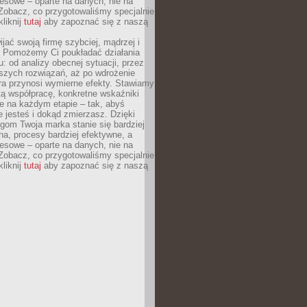
esowe – oparte na danych, nie na
Zobacz, co przygotowaliśmy specjalnie
kliknij
tutaj
aby zapoznać się z naszą
jać swoją firmę szybciej, mądrzej i
 Pomożemy Ci poukładać działania
u: od analizy obecnej sytuacji, przez
szych rozwiązań, aż po wdrożenie
tóra przynosi wymierne efekty. Stawiamy
tą współpracę, konkretne wskaźniki
e na każdym etapie – tak, abyś
ie jesteś i dokąd zmierzasz. Dzięki
gom Twoja marka stanie się bardziej
a, procesy bardziej efektywne, a
esowe – oparte na danych, nie na
Zobacz, co przygotowaliśmy specjalnie
kliknij
tutaj
aby zapoznać się z naszą