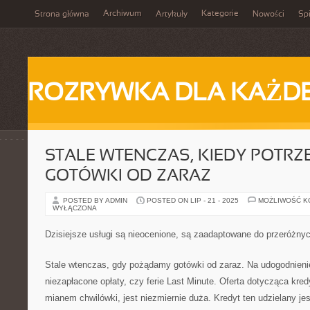
Archiwum
Kategorie
Strona główna
Artykuły
Nowości
Spi
ROZRYWKA DLA KAŻD
STALE WTENCZAS, KIEDY POTRZ
GOTÓWKI OD ZARAZ
POSTED BY ADMIN
POSTED ON LIP - 21 - 2025
MOŻLIWOŚĆ 
WYŁĄCZONA
Dzisiejsze usługi są nieocenione, są zaadaptowane do przeróżny
Stale wtenczas, gdy pożądamy gotówki od zaraz. Na udogodnienie
niezapłacone opłaty, czy ferie Last Minute. Oferta dotycząca kred
mianem chwilówki, jest niezmiernie duża. Kredyt ten udzielany je