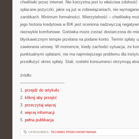
chwilówki przez internet. Nie korzystna jest tu właściwa zdolność 
spłacane pożyczki, jakie są już w zobowiązaniach, nie wymagan
zarobkach. Minimum formalności. Wierzytelność – chwilówkę moż
jego historia kredytowa w BIK jest oceniona nadzwyczaj negatywn
niezwykle komfortowe. Gotówka może zostać dostarczona do mie
błyskawicznym tempie przelana na podane konto. Termin spłaty us
zawierania umowy. W momencie, kiedy zachodzi sytuacja, że kont
punktualnymi spłatami, nie ma najmniejszego problemu dla instytu
przedłużyć okres spłaty. Stali, rzetelni konsumenci otrzymują atr
źródło:
———————————
1.
przejdź do artykułu
2.
kliknij aby przejść
3.
przeczytaj więcej
4.
więcej informacji
5.
pełna publikacja
CATEGORIES:
TECHNIKI PRZECHOWYWANIA