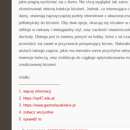
jakie pragną wyróżniać się z tłumu. Nie chcą wyglądać tak samo, j
skonstruować własną kolekcje biżuterii. Jednak, co interesujące c
damy, otwierają najzwyczajniej punkty internetowe z własnoręczną 
półfabrykaty do biżuterii. Oby dwie opcje, okazują się strzałem w
obfituje w ciekawy i niebagatelny styl, oraz zazdrość rówieśniczek
dochody. Dlatego jest to świetny pomysł na hobby, które z od c
przerodzić się nawet w przyzwoicie prosperujący biznes. Należa
atutach takiego zajęcia, jakie ma niemalże same przychylne witr
inwencje twórczą, oraz mobilizuje do ciągłego optymalizowania m
zrealizowanej biżuterii.
źródło:
———————————
1.
więcej informacji
2.
https://sp47.edu.pl
3.
https://www.gastrofazakielce.pl
4.
zobacz wszystkie
5.
sprawdź to