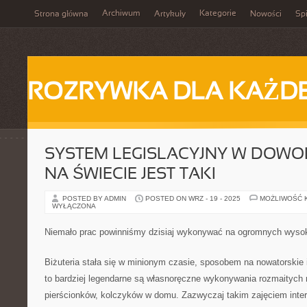
Archiwum
Kategorie
Strona główna
Artykuły
Nowości
Spi
ROZRYWKA DLA KAŻD
SYSTEM LEGISLACYJNY W DOWO
NA ŚWIECIE JEST TAKI
POSTED BY ADMIN
POSTED ON WRZ - 19 - 2025
MOŻLIWOŚĆ 
WYŁĄCZONA
Niemało prac powinniśmy dzisiaj wykonywać na ogromnych wyso
Biżuteria stała się w minionym czasie, sposobem na nowatorskie 
to bardziej legendarne są własnoręczne wykonywania rozmaitych 
pierścionków, kolczyków w domu. Zazwyczaj takim zajęciem inter