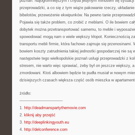
poznań. Najogromniejszym i chyba jedynym minusem tej sytuacji
przeprowadzki, a co się z tym wiąże pakowanie rzeczy, układanie 
bibelotów, przewożenie ekwipunków. Na pewno tanie przeprowadzk
Pojawia się także problem, co zrobić z meblami. O ile bowiem ca
dobytek można przetransportować samemu, to meble i wyposażen
spowodować mogą nam o wiele większy kłopot. Koniecznością za
transportu mebli firmie, która fachowo zajmuje się przenosinami.
bowiem koszty zatrudnienia takiej jednostki gospodarczej nie są
następstwie tego wielkopolskie poznań usługi przeprowadzki z kole
stresem, nie warto więc sprawiać, żeby był on jeszcze większy, a
zmordowani. Ktoś albowiem będzie te pudła musiał w nowym mie
dzisiejszych czasach większa część osób mieszka w apartamen
źródło:
———————————
1.
http://deadmanspartythemovie.com
2.
kliknij aby przejść
3.
http://deeplinkingyouth.eu
4.
http://delconference.com