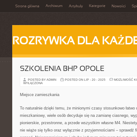
Archiwum
Kategorie
Strona główna
Artykuły
Nowości
Spi
ROZRYWKA DLA KAŻD
SZKOLENIA BHP OPOLE
POSTED BY ADMIN
POSTED ON LIP - 20 - 2025
MOŻLIWOŚĆ 
WYŁĄCZONA
Miejsce zamieszkania
To naturalnie dzięki temu, że minionymi czasy stosunkowo łatwo
mieszkaniowy, wiele osób decyduje się na zamianę ciasnego, wy
pionierskie, przestronne, a przede wszystkim własne M4. Niestet
nie wiąże się tylko oraz wyłącznie z przyjemnościami – sprawdź