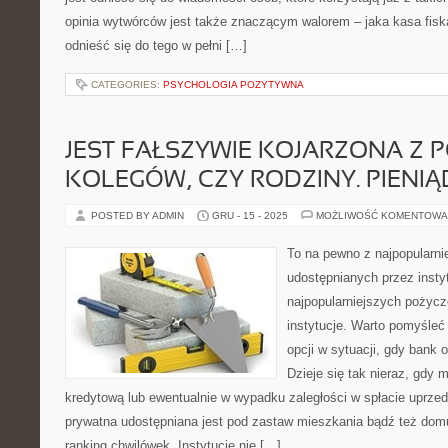
opinia wytwórców jest także znaczącym walorem – jaka kasa fiska
odnieść się do tego w pełni […]
CATEGORIES:
PSYCHOLOGIA POZYTYWNA
JEST FAŁSZYWIE KOJARZONA Z 
KOLEGÓW, CZY RODZINY. PIENIĄ
POSTED BY ADMIN
GRU - 15 - 2025
MOŻLIWOŚĆ KOMENTOWA
To na pewno z najpopularn
udostępnianych przez insty
najpopularniejszych pożyc
instytucje. Warto pomyśleć
opcji w sytuacji, gdy bank
Dzieje się tak nieraz, gdy
kredytową lub ewentualnie w wypadku zaległości w spłacie uprz
prywatna udostępniana jest pod zastaw mieszkania bądź też dom
ranking chwilówek. Instytucje nie […]