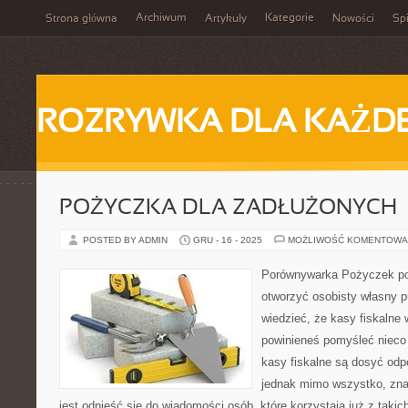
Archiwum
Kategorie
Strona główna
Artykuły
Nowości
Spi
ROZRYWKA DLA KAŻD
POŻYCZKA DLA ZADŁUŻONYCH
POSTED BY ADMIN
GRU - 16 - 2025
MOŻLIWOŚĆ KOMENTOWA
Porównywarka Pożyczek p
otworzyć osobisty własny 
wiedzieć, że kasy fiskalne
powinieneś pomyśleć nieco
kasy fiskalne są dosyć od
jednak mimo wszystko, znac
jest odnieść się do wiadomości osób, które korzystają już z taki