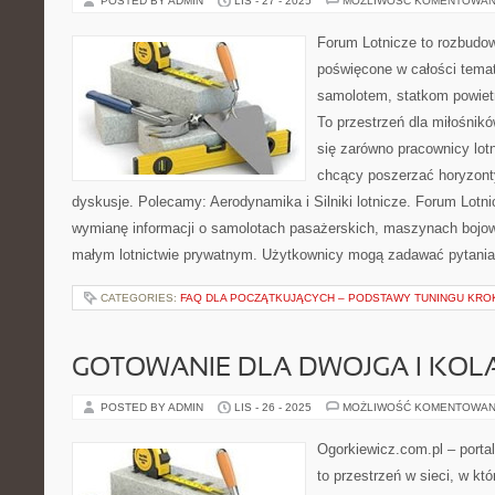
POSTED BY ADMIN
LIS - 27 - 2025
MOŻLIWOŚĆ KOMENTOWAN
Forum Lotnicze to rozbudo
poświęcone w całości temat
samolotem, statkom powietr
To przestrzeń dla miłośnikó
się zarówno pracownicy lotn
chcący poszerzać horyzonty
dyskusje. Polecamy: Aerodynamika i Silniki lotnicze. Forum Lotn
wymianę informacji o samolotach pasażerskich, maszynach bojowy
małym lotnictwie prywatnym. Użytkownicy mogą zadawać pytania, d
CATEGORIES:
FAQ DLA POCZĄTKUJĄCYCH – PODSTAWY TUNINGU KRO
GOTOWANIE DLA DWOJGA I KOL
POSTED BY ADMIN
LIS - 26 - 2025
MOŻLIWOŚĆ KOMENTOWAN
Ogorkiewicz.com.pl – port
to przestrzeń w sieci, w kt