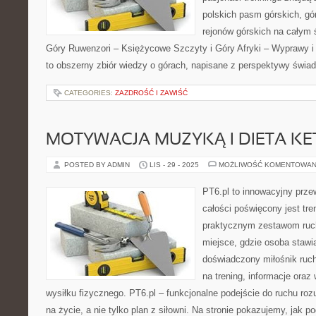
polskich pasm górskich, gó
rejonów górskich na całym 
Góry Ruwenzori – Księżycowe Szczyty i Góry Afryki – Wyprawy i 
to obszerny zbiór wiedzy o górach, napisane z perspektywy świa
CATEGORIES:
ZAZDROŚĆ I ZAWIŚĆ
MOTYWACJA MUZYKĄ I DIETA K
POSTED BY ADMIN
LIS - 29 - 2025
MOŻLIWOŚĆ KOMENTOWAN
PT6.pl to innowacyjny przew
całości poświęcony jest tr
praktycznym zestawom ruc
miejsce, gdzie osoba stawia
doświadczony miłośnik ruc
na trening, informacje oraz
wysiłku fizycznego. PT6.pl – funkcjonalne podejście do ruchu roz
na życie, a nie tylko plan z siłowni. Na stronie pokazujemy, jak 