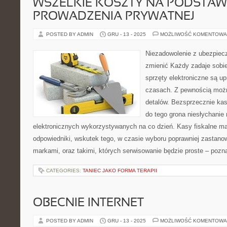
WSZELKIE KOSZTY NA PODSTAW
PROWADZENIA PRYWATNEJ
POSTED BY ADMIN
GRU - 13 - 2025
MOŻLIWOŚĆ KOMENTOWA
Niezadowolenie z ubezpiec
zmienić Każdy zadaje sobi
sprzęty elektroniczne są u
czasach. Z pewnością możn
detalów. Bezsprzecznie kasy
do tego grona niesłychanie
elektronicznych wykorzystywanych na co dzień. Kasy fiskalne ma
odpowiedniki, wskutek tego, w czasie wyboru poprawniej zastano
markami, oraz takimi, których serwisowanie będzie proste – pozn
CATEGORIES:
TANIEC JAKO FORMA TERAPII
OBECNIE INTERNET
POSTED BY ADMIN
GRU - 13 - 2025
MOŻLIWOŚĆ KOMENTOWA