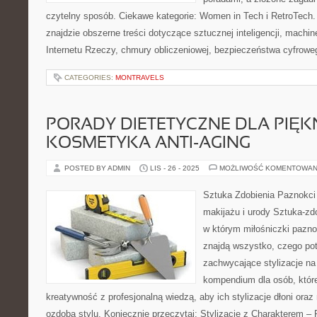
czytelny sposób. Ciekawe kategorie: Women in Tech i RetroTec
znajdzie obszerne treści dotyczące sztucznej inteligencji, machin
Internetu Rzeczy, chmury obliczeniowej, bezpieczeństwa cyfroweg
CATEGORIES:
MONTRAVELS
PORADY DIETETYCZNE DLA PIĘKN
KOSMETYKA ANTI-AGING
POSTED BY ADMIN
LIS - 26 - 2025
MOŻLIWOŚĆ KOMENTOWAN
Sztuka Zdobienia Paznokci 
makijażu i urody Sztuka-zdo
w którym miłośniczki paznok
znajdą wszystko, czego pot
zachwycające stylizacje na 
kompendium dla osób, któr
kreatywność z profesjonalną wiedzą, aby ich stylizacje dłoni ora
ozdobą stylu. Koniecznie przeczytaj: Stylizacje z Charakterem – 