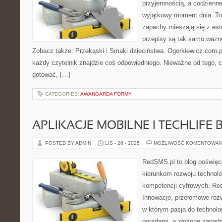
przyjemnością, a codzienne
wyjątkowy moment dnia. To
zapachy mieszają się z est
przepisy są tak samo ważne
Zobacz także: Przekąski i Smaki dzieciństwa. Ogorkiewicz.com.pl 
każdy czytelnik znajdzie coś odpowiedniego. Nieważne od tego, 
gotować, […]
CATEGORIES:
AWANGARDA FORMY
APLIKACJE MOBILNE I TECHLIFE
POSTED BY ADMIN
LIS - 26 - 2025
MOŻLIWOŚĆ KOMENTOWAN
RedSMS.pl to blog poświę
kierunkom rozwoju technolo
kompetencji cyfrowych. Re
Innowacje, przełomowe rozw
w którym pasja do technolog
poradami, a złożone zagad