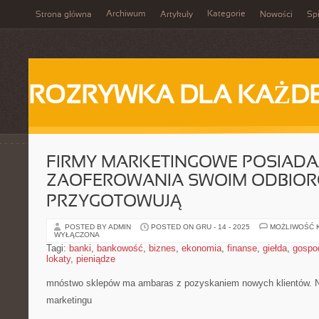
Archiwum
Kategorie
Strona główna
Artykuły
Nowości
Spi
ROZRYWKA DLA KAŻD
FIRMY MARKETINGOWE POSIADA
ZAOFEROWANIA SWOIM ODBIOR
PRZYGOTOWUJĄ
POSTED BY ADMIN
POSTED ON GRU - 14 - 2025
MOŻLIWOŚĆ 
WYŁĄCZONA
Tagi:
banki
,
bankowość
,
biznes
,
ekonomia
,
finanse
,
giełda
,
gospo
lokaty
,
pieniądze
mnóstwo sklepów ma ambaras z pozyskaniem nowych klientów. Ni
marketingu