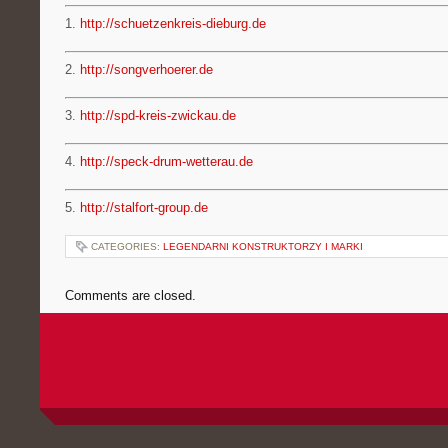
1.
http://schuetzenkreis-dieburg.de
2.
http://songverhoerer.de
3.
http://spd-kreis-zwickau.de
4.
http://speck-drum-wetterau.de
5.
http://stalfort-group.de
CATEGORIES:
LEGENDARNI KONSTRUKTORZY I MARKI
Comments are closed.