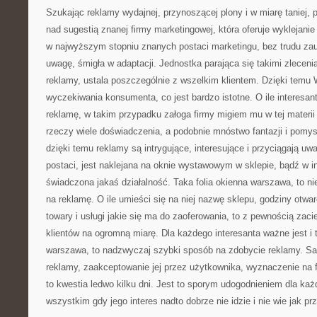
Szukając reklamy wydajnej, przynoszącej plony i w miarę taniej, 
nad sugestią znanej firmy marketingowej, która oferuje wyklejani
w najwyższym stopniu znanych postaci marketingu, bez trudu za
uwagę, śmigła w adaptacji. Jednostka parająca się takimi zleceni
reklamy, ustala poszczególnie z wszelkim klientem. Dzięki temu
wyczekiwania konsumenta, co jest bardzo istotne. O ile interesa
reklamę, w takim przypadku załoga firmy migiem mu w tej materii
rzeczy wiele doświadczenia, a podobnie mnóstwo fantazji i pomy
dzięki temu reklamy są intrygujące, interesujące i przyciągają uw
postaci, jest naklejana na oknie wystawowym w sklepie, bądź w 
świadczona jakaś działalność. Taka folia okienna warszawa, to ni
na reklamę. O ile umieści się na niej nazwę sklepu, godziny otwar
towary i usługi jakie się ma do zaoferowania, to z pewnością zac
klientów na ogromną miarę. Dla każdego interesanta ważne jest i t
warszawa, to nadzwyczaj szybki sposób na zdobycie reklamy. S
reklamy, zaakceptowanie jej przez użytkownika, wyznaczenie na fol
to kwestia ledwo kilku dni. Jest to sporym udogodnieniem dla ka
wszystkim gdy jego interes nadto dobrze nie idzie i nie wie jak pr