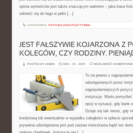
opinia wytwórców jest także znaczącym walorem – jaka kasa fiska
odnieść się do tego w pełni […]
CATEGORIES:
PSYCHOLOGIA POZYTYWNA
JEST FAŁSZYWIE KOJARZONA Z 
KOLEGÓW, CZY RODZINY. PIENIĄ
POSTED BY ADMIN
GRU - 15 - 2025
MOŻLIWOŚĆ KOMENTOWA
To na pewno z najpopularn
udostępnianych przez insty
najpopularniejszych pożyc
instytucje. Warto pomyśleć
opcji w sytuacji, gdy bank
Dzieje się tak nieraz, gdy
kredytową lub ewentualnie w wypadku zaległości w spłacie uprz
prywatna udostępniana jest pod zastaw mieszkania bądź też dom
ranking chwilówek. Instytucje nie […]