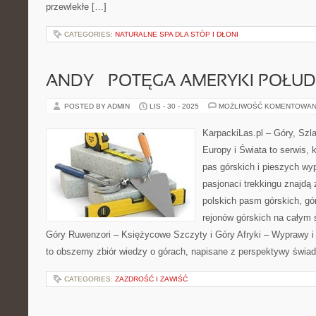
przewlekłe […]
CATEGORIES:
NATURALNE SPA DLA STÓP I DŁONI
ANDY – POTĘGA AMERYKI POŁU
POSTED BY ADMIN
LIS - 30 - 2025
MOŻLIWOŚĆ KOMENTOWAN
KarpackiLas.pl – Góry, Szl
Europy i Świata to serwis, 
pas górskich i pieszych wyp
pasjonaci trekkingu znajdą
polskich pasm górskich, gó
rejonów górskich na całym 
Góry Ruwenzori – Księżycowe Szczyty i Góry Afryki – Wyprawy i 
to obszerny zbiór wiedzy o górach, napisane z perspektywy świa
CATEGORIES:
ZAZDROŚĆ I ZAWIŚĆ