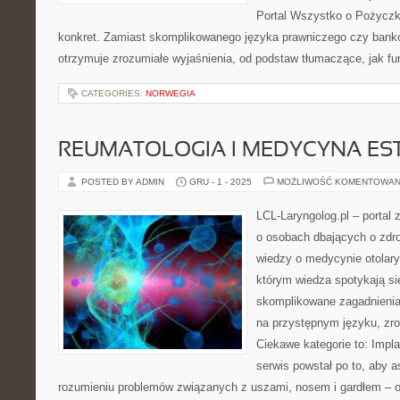
Portal Wszystko o Pożyczk
konkret. Zamiast skomplikowanego języka prawniczego czy bank
otrzymuje zrozumiałe wyjaśnienia, od podstaw tłumaczące, jak fu
CATEGORIES:
NORWEGIA
REUMATOLOGIA I MEDYCYNA ES
POSTED BY ADMIN
GRU - 1 - 2025
MOŻLIWOŚĆ KOMENTOWAN
LCL-Laryngolog.pl – portal
o osobach dbających o zdrow
wiedzy o medycynie otolary
którym wiedza spotykają si
skomplikowane zagadnieni
na przystępnym języku, zr
Ciekawe kategorie to: Impl
serwis powstał po to, aby
rozumieniu problemów związanych z uszami, nosem i gardłem – od