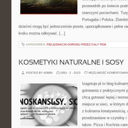
przewodnik po świecie podr
starszymi pociechami. Tur
Portugalia i Polska. Zlotolo
dziećmi mogą być jednocześnie proste, uporządkowane i pełne rad
kroku można odkrywać, […]
CATEGORIES:
PIELĘGNACJA OGRODU PRZEZ CAŁY ROK
KOSMETYKI NATURALNE I SOSY
POSTED BY ADMIN
GRU - 2 - 2025
MOŻLIWOŚĆ KOMENTOWAN
Izagotuje.pl to blog kulinar
gotowania z praktycznymi p
chcą gotować lepiej i testo
miejsce w sieci, w którym 
z kulinarna kreatywnością, 
przedstawiane w czytelny i
także: Pizza i Kuchnia cam