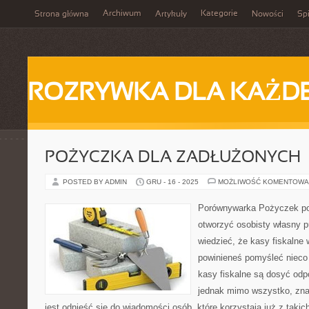
Archiwum
Kategorie
Strona główna
Artykuły
Nowości
Spi
ROZRYWKA DLA KAŻD
POŻYCZKA DLA ZADŁUŻONYCH
POSTED BY ADMIN
GRU - 16 - 2025
MOŻLIWOŚĆ KOMENTOWA
Porównywarka Pożyczek p
otworzyć osobisty własny 
wiedzieć, że kasy fiskalne
powinieneś pomyśleć nieco
kasy fiskalne są dosyć od
jednak mimo wszystko, znac
jest odnieść się do wiadomości osób, które korzystają już z taki