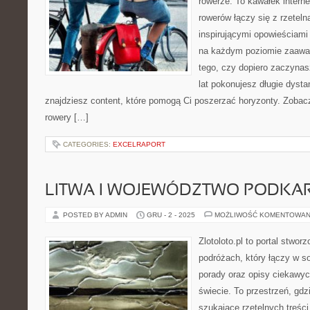
rowerze. To kawałek intern
rowerów łączy się z rzetel
inspirującymi opowieściami 
na każdym poziomie zaawan
tego, czy dopiero zaczynas
lat pokonujesz długie dysta
znajdziesz content, które pomogą Ci poszerzać horyzonty. Zobac
rowery […]
CATEGORIES:
EXCELRAPORT
LITWA I WOJEWÓDZTWO PODKA
POSTED BY ADMIN
GRU - 2 - 2025
MOŻLIWOŚĆ KOMENTOWAN
Zlotoloto.pl to portal stwo
podróżach, który łączy w so
porady oraz opisy ciekawy
świecie. To przestrzeń, gdz
szukające rzetelnych treśc