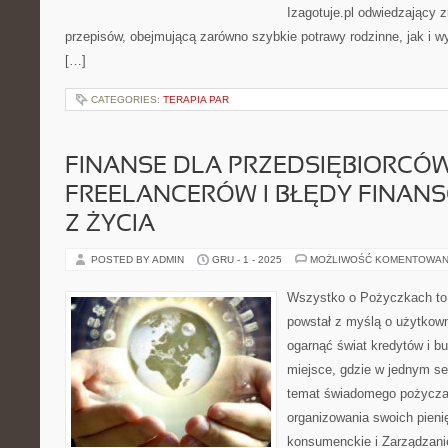
Izagotuje.pl odwiedzający 
przepisów, obejmującą zarówno szybkie potrawy rodzinne, jak i w
[…]
CATEGORIES:
TERAPIA PAR
FINANSE DLA PRZEDSIĘBIORCÓW
FREELANCERÓW I BŁĘDY FINANS
Z ŻYCIA
POSTED BY ADMIN
GRU - 1 - 2025
MOŻLIWOŚĆ KOMENTOWAN
Wszystko o Pożyczkach to s
powstał z myślą o użytkowni
ogarnąć świat kredytów i 
miejsce, gdzie w jednym se
temat świadomego pożyczani
organizowania swoich pieni
konsumenckie i Zarządzan