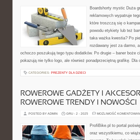
Boardshorty mystic Duża g
reklamowych wypatruje tego 
które troszczą się o kampa
powodu etykiety lub też bar
taka ważka kwestia? Po pie
rozdawany jest za darmo, a
ochoczo poszukują tego typu dodatków. Po drugie – baner boże cia
pokazują nie tylko logo, ale również ponadprzeciętną grafikę. Dla
CATEGORIES:
PREZENTY DLA DZIECI
ROWEROWE GADŻETY I AKCESORI
ROWEROWE TRENDY I NOWOŚCI
POSTED BY ADMIN
GRU - 2 - 2025
MOŻLIWOŚĆ KOMENTOWAN
ProfiBike.pl to portal pośw
oraz wszystkiemu, co wiąż