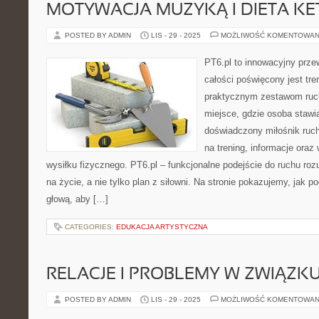
MOTYWACJA MUZYKĄ I DIETA K
POSTED BY ADMIN
LIS - 29 - 2025
MOŻLIWOŚĆ KOMENTOWAN
PT6.pl to innowacyjny przew
całości poświęcony jest tr
praktycznym zestawom ruc
miejsce, gdzie osoba stawia
doświadczony miłośnik ruc
na trening, informacje oraz
wysiłku fizycznego. PT6.pl – funkcjonalne podejście do ruchu roz
na życie, a nie tylko plan z siłowni. Na stronie pokazujemy, jak 
głową, aby […]
CATEGORIES:
EDUKACJA ARTYSTYCZNA
RELACJE I PROBLEMY W ZWIĄZK
POSTED BY ADMIN
LIS - 29 - 2025
MOŻLIWOŚĆ KOMENTOWAN