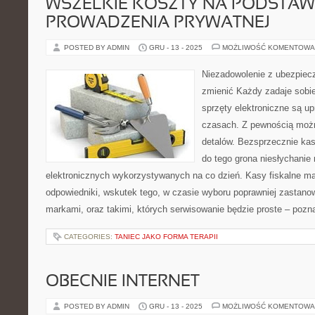
WSZELKIE KOSZTY NA PODSTAW
PROWADZENIA PRYWATNEJ
POSTED BY ADMIN
GRU - 13 - 2025
MOŻLIWOŚĆ KOMENTOWA
Niezadowolenie z ubezpiec
zmienić Każdy zadaje sobi
sprzęty elektroniczne są u
czasach. Z pewnością możn
detalów. Bezsprzecznie kasy
do tego grona niesłychanie
elektronicznych wykorzystywanych na co dzień. Kasy fiskalne ma
odpowiedniki, wskutek tego, w czasie wyboru poprawniej zastano
markami, oraz takimi, których serwisowanie będzie proste – pozn
CATEGORIES:
TANIEC JAKO FORMA TERAPII
OBECNIE INTERNET
POSTED BY ADMIN
GRU - 13 - 2025
MOŻLIWOŚĆ KOMENTOWA