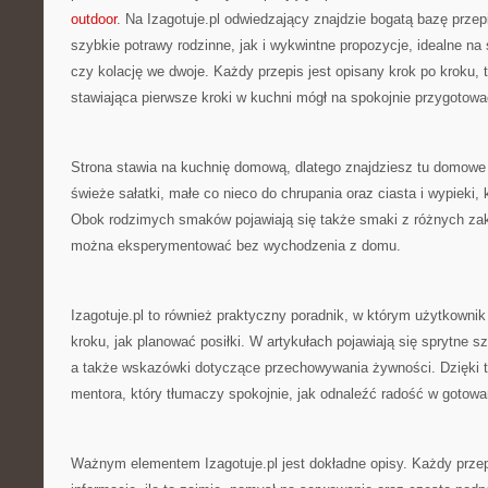
outdoor
. Na Izagotuje.pl odwiedzający znajdzie bogatą bazę prze
szybkie potrawy rodzinne, jak i wykwintne propozycje, idealne na
czy kolację we dwoje. Każdy przepis jest opisany krok po kroku,
stawiająca pierwsze kroki w kuchni mógł na spokojnie przygotow
Strona stawia na kuchnię domową, dlatego znajdziesz tu domowe 
świeże sałatki, małe co nieco do chrupania oraz ciasta i wypieki,
Obok rodzimych smaków pojawiają się także smaki z różnych za
można eksperymentować bez wychodzenia z domu.
Izagotuje.pl to również praktyczny poradnik, w którym użytkownik
kroku, jak planować posiłki. W artykułach pojawiają się sprytne s
a także wskazówki dotyczące przechowywania żywności. Dzięki te
mentora, który tłumaczy spokojnie, jak odnaleźć radość w gotowa
Ważnym elementem Izagotuje.pl jest dokładne opisy. Każdy przepi