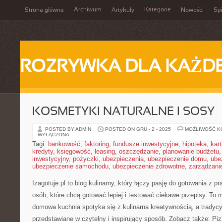
Archiwum
Kategorie
Strona główna
Artykuły
Nowości
Spi
ROZRYWKA DLA KAŻD
KOSMETYKI NATURALNE I SOSY
POSTED BY ADMIN
POSTED ON GRU - 2 - 2025
MOŻLIWOŚĆ 
WYŁĄCZONA
Tagi:
bankowość
,
faktoring
,
fundusze inwestycyjne
,
hipoteka
,
kar
kredyty
,
księgowość
,
leasing
,
oszczędzanie
,
planowanie budżetu
inwestycyjny
,
pożyczki
,
ubezpieczenia
,
ubezpieczenie domu
,
ube
ubezpieczenie samochodu
,
ubezpieczenie zdrowotne
,
zarządzani
Izagotuje.pl to blog kulinarny, który łączy pasję do gotowania z 
osób, które chcą gotować lepiej i testować ciekawe przepisy. To 
domowa kuchnia spotyka się z kulinarna kreatywnością, a tradycy
przedstawiane w czytelny i inspirujący sposób. Zobacz także: Pi