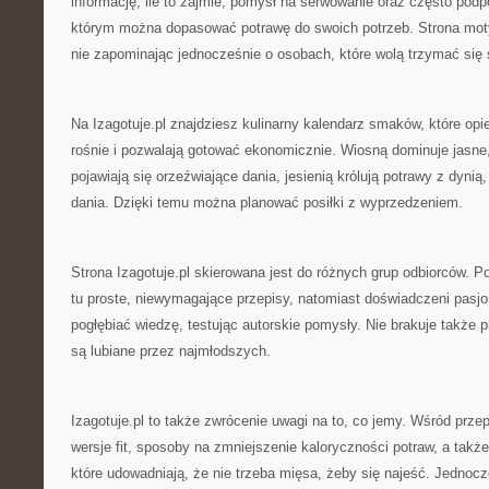
informację, ile to zajmie, pomysł na serwowanie oraz często podpo
którym można dopasować potrawę do swoich potrzeb. Strona mot
nie zapominając jednocześnie o osobach, które wolą trzymać się 
Na Izagotuje.pl znajdziesz kulinarny kalendarz smaków, które opie
rośnie i pozwalają gotować ekonomicznie. Wiosną dominuje jasne,
pojawiają się orzeźwiające dania, jesienią królują potrawy z dynią
dania. Dzięki temu można planować posiłki z wyprzedzeniem.
Strona Izagotuje.pl skierowana jest do różnych grup odbiorców. 
tu proste, niewymagające przepisy, natomiast doświadczeni pasj
pogłębiać wiedzę, testując autorskie pomysły. Nie brakuje także 
są lubiane przez najmłodszych.
Izagotuje.pl to także zwrócenie uwagi na to, co jemy. Wśród przepi
wersje fit, sposoby na zmniejszenie kaloryczności potraw, a także 
które udowadniają, że nie trzeba mięsa, żeby się najeść. Jednocze