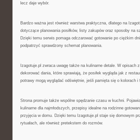
lecz daje wybór.
Bardzo ważna jest również warstwa praktyczna, dlatego na Izagotu
dotyczące planowania posiłków, listy zakupów oraz sposoby na sz
Dzięki temu serwis pomaga odczarować gotowanie po ciężkim dn
podpatrzyć sprawdzony schemat planowania.
Izagotuje.pl zwraca uwagę także na kulinarne detale. W opisach 
dekorować dania, które sprawiają, że posiłek wygląda jak z resta
potrawy mogą wyglądać odświętnie, jeśli pamięta się o kolorach i 
Strona promuje także wspólne spędzanie czasu w kuchni. Pojawiaj
kulinarne dla najmłodszych, przepisy idealne na rodzinne gotowani
przyjęcia w domu. Dzięki temu Izagotuje.pl staje się domowym p
rytuałach, ale również pretekstem do rozmów.