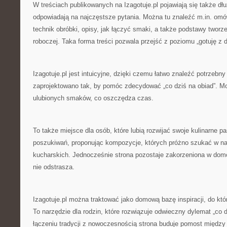
W treściach publikowanych na Izagotuje.pl pojawiają się także dłu
odpowiadają na najczęstsze pytania. Można tu znaleźć m.in. om
technik obróbki, opisy, jak łączyć smaki, a także podstawy tworze
roboczej. Taka forma treści pozwala przejść z poziomu „gotuję z 
Izagotuje.pl jest intuicyjne, dzięki czemu łatwo znaleźć potrzebny
zaprojektowano tak, by pomóc zdecydować „co dziś na obiad”. M
ulubionych smaków, co oszczędza czas.
To także miejsce dla osób, które lubią rozwijać swoje kulinarne pas
poszukiwań, proponując kompozycje, których próżno szukać w na
kucharskich. Jednocześnie strona pozostaje zakorzeniona w dom
nie odstrasza.
Izagotuje.pl można traktować jako domową bazę inspiracji, do któ
To narzędzie dla rodzin, które rozwiązuje odwieczny dylemat „co 
łączeniu tradycji z nowoczesnością strona buduje pomost między