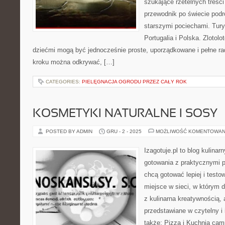
szukające rzetelnych treśc
przewodnik po świecie podr
starszymi pociechami. Tur
Portugalia i Polska. Zlotolo
dziećmi mogą być jednocześnie proste, uporządkowane i pełne rad
kroku można odkrywać, […]
CATEGORIES:
PIELĘGNACJA OGRODU PRZEZ CAŁY ROK
KOSMETYKI NATURALNE I SOSY
POSTED BY ADMIN
GRU - 2 - 2025
MOŻLIWOŚĆ KOMENTOWAN
Izagotuje.pl to blog kulinar
gotowania z praktycznymi p
chcą gotować lepiej i testo
miejsce w sieci, w którym 
z kulinarna kreatywnością, 
przedstawiane w czytelny i
także: Pizza i Kuchnia cam