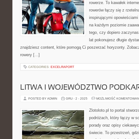
rowerze. To kawałek intern
rowerów łączy się z rzetel
inspirującymi opowieściami 
na każdym poziomie zaawan
tego, czy dopiero zaczynas
lat pokonujesz długie dysta
znajdziesz content, które pomogą Ci poszerzać horyzonty. Zobac
rowery […]
CATEGORIES:
EXCELRAPORT
LITWA I WOJEWÓDZTWO PODKA
POSTED BY ADMIN
GRU - 2 - 2025
MOŻLIWOŚĆ KOMENTOWAN
Zlotoloto.pl to portal stwo
podróżach, który łączy w so
porady oraz opisy ciekawy
świecie. To przestrzeń, gdz