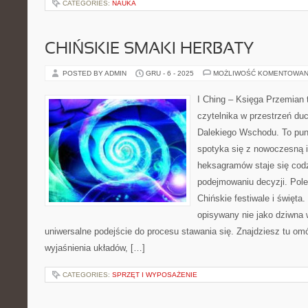
CATEGORIES:
NAUKA
CHIŃSKIE SMAKI HERBATY
POSTED BY ADMIN
GRU - 6 - 2025
MOŻLIWOŚĆ KOMENTOWAN
I Ching – Księga Przemian 
czytelnika w przestrzeń du
Dalekiego Wschodu. To punk
spotyka się z nowoczesną in
heksagramów staje się co
podejmowaniu decyzji. Pole
Chińskie festiwale i święta. 
opisywany nie jako dziwna 
uniwersalne podejście do procesu stawania się. Znajdziesz tu o
wyjaśnienia układów, […]
CATEGORIES:
SPRZĘT I WYPOSAŻENIE