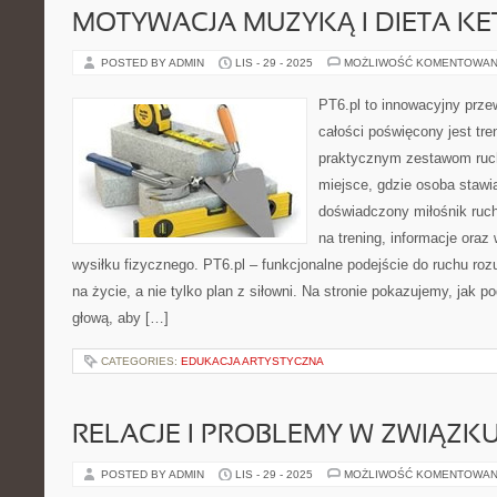
MOTYWACJA MUZYKĄ I DIETA K
POSTED BY ADMIN
LIS - 29 - 2025
MOŻLIWOŚĆ KOMENTOWAN
PT6.pl to innowacyjny przew
całości poświęcony jest tr
praktycznym zestawom ruc
miejsce, gdzie osoba stawia
doświadczony miłośnik ruc
na trening, informacje oraz
wysiłku fizycznego. PT6.pl – funkcjonalne podejście do ruchu roz
na życie, a nie tylko plan z siłowni. Na stronie pokazujemy, jak 
głową, aby […]
CATEGORIES:
EDUKACJA ARTYSTYCZNA
RELACJE I PROBLEMY W ZWIĄZK
POSTED BY ADMIN
LIS - 29 - 2025
MOŻLIWOŚĆ KOMENTOWAN