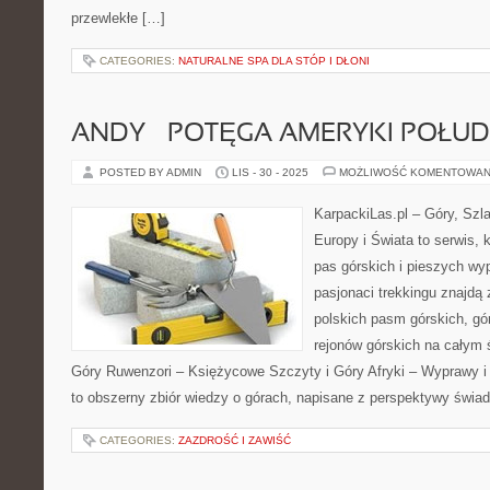
przewlekłe […]
CATEGORIES:
NATURALNE SPA DLA STÓP I DŁONI
ANDY – POTĘGA AMERYKI POŁU
POSTED BY ADMIN
LIS - 30 - 2025
MOŻLIWOŚĆ KOMENTOWAN
KarpackiLas.pl – Góry, Szl
Europy i Świata to serwis, 
pas górskich i pieszych wyp
pasjonaci trekkingu znajdą
polskich pasm górskich, gó
rejonów górskich na całym 
Góry Ruwenzori – Księżycowe Szczyty i Góry Afryki – Wyprawy i 
to obszerny zbiór wiedzy o górach, napisane z perspektywy świa
CATEGORIES:
ZAZDROŚĆ I ZAWIŚĆ