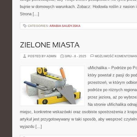
bujnie w domowych warunkach. Zobacz: Hodowla roślin z nasion 
Strona […]
CATEGORIES:
ARABIA SAUDYJSKA
ZIELONE MIASTA
POSTED BY ADMIN
GRU - 6 - 2025
MOŻLIWOŚĆ KOMENTOWAN
uMichalika – Podróże po Po
który powstał z pasji do po
przestrzeń, w którym odbio
podróże po różnych regiona
przez jeziora, aż po wybrz
Na stronie uMichalika odna
miejsc, konkretne wskazówki oraz osobiste spostrzeżenia z kra
artykuł jest przygotowywany w taki sposób, aby wesprzeć czytelni
wyjazdu […]