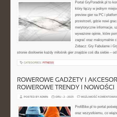
Portal GryPoradnik.pl to ko
który łączy w jednym miejsc
preview gier na PC i platfo
przestrzeń, gdzie nowi grac
merytoryczne informacje, 
wyważone opinie, które po
zagrać oraz maksymalnie c
Zobacz: Gry Fabularne i Gr
stronie dosłownie każdy miłośnik gier znajdzie coś dla siebie – 
CATEGORIES:
FITNESS
ROWEROWE GADŻETY I AKCESORI
ROWEROWE TRENDY I NOWOŚCI
POSTED BY ADMIN
GRU - 2 - 2025
MOŻLIWOŚĆ KOMENTOWAN
ProfiBike.pl to portal pośw
oraz wszystkiemu, co wiąż