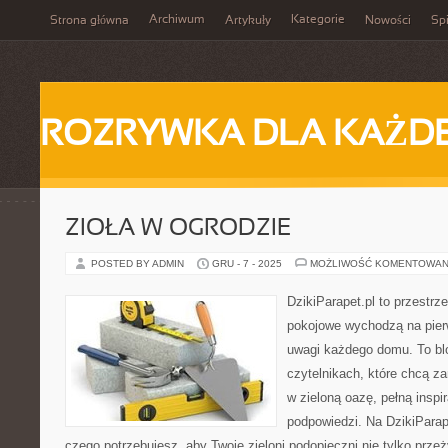
Archiwum
Kategorie
Strona główna
Artykuły
Nowości
Spi
ROZRYWKA DLA KAŻD
ZIOŁA W OGRODZIE
POSTED BY ADMIN
GRU - 7 - 2025
MOŻLIWOŚĆ KOMENTOWAN
DzikiParapet.pl to przestrz
pokojowe wychodzą na pierw
uwagi każdego domu. To bl
czytelnikach, które chcą z
w zieloną oazę, pełną inspir
podpowiedzi. Na DzikiParap
czego potrzebujesz, aby Twoje zieloni podopieczni nie tylko przeż