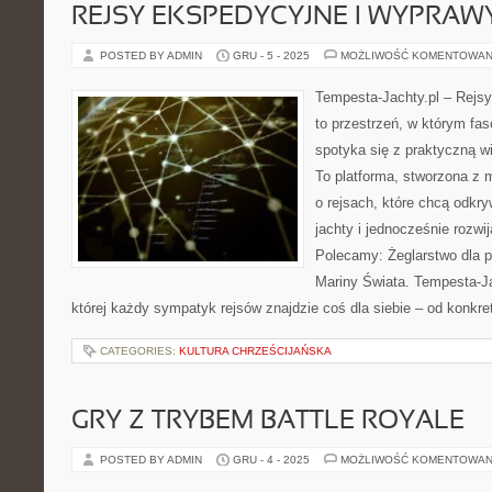
REJSY EKSPEDYCYJNE I WYPRAW
POSTED BY ADMIN
GRU - 5 - 2025
MOŻLIWOŚĆ KOMENTOWAN
Tempesta-Jachty.pl – Rejsy
to przestrzeń, w którym fa
spotyka się z praktyczną w
To platforma, stworzona z 
o rejsach, które chcą odk
jachty i jednocześnie rozwi
Polecamy: Żeglarstwo dla p
Mariny Świata. Tempesta-Jac
której każdy sympatyk rejsów znajdzie coś dla siebie – od konkret
CATEGORIES:
KULTURA CHRZEŚCIJAŃSKA
GRY Z TRYBEM BATTLE ROYALE
POSTED BY ADMIN
GRU - 4 - 2025
MOŻLIWOŚĆ KOMENTOWAN