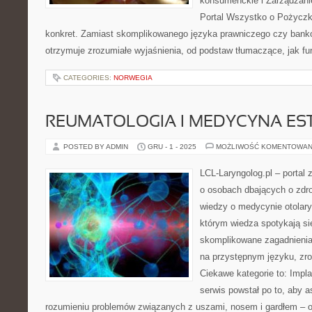
konsumenckie i Zarządzan
Portal Wszystko o Pożyczk
konkret. Zamiast skomplikowanego języka prawniczego czy bank
otrzymuje zrozumiałe wyjaśnienia, od podstaw tłumaczące, jak fu
CATEGORIES:
NORWEGIA
REUMATOLOGIA I MEDYCYNA ES
POSTED BY ADMIN
GRU - 1 - 2025
MOŻLIWOŚĆ KOMENTOWAN
LCL-Laryngolog.pl – portal
o osobach dbających o zdrow
wiedzy o medycynie otolary
którym wiedza spotykają si
skomplikowane zagadnieni
na przystępnym języku, zr
Ciekawe kategorie to: Impl
serwis powstał po to, aby
rozumieniu problemów związanych z uszami, nosem i gardłem – od