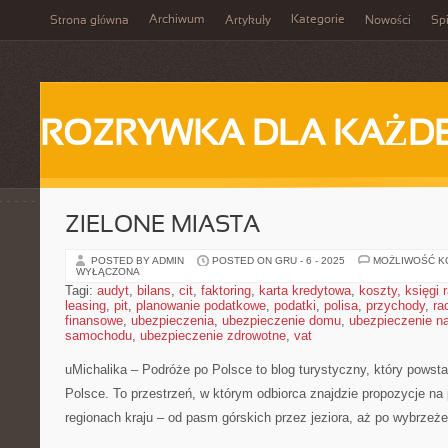
Archiwum
Kategorie
Strona główna
Artykuły
Nowości
Spi
ROZRYWKA DLA KAŻD
ZIELONE MIASTA
POSTED BY ADMIN
POSTED ON GRU - 6 - 2025
MOŻLIWOŚĆ 
WYŁĄCZONA
Tagi:
audyt
,
bilans
,
cit
,
faktoring
,
karta kredytowa
,
koszty
,
księgi
leasing
,
pit
,
planowanie podatkowe
,
podatki
,
polisa
,
przychody
,
ra
finansowe
,
ubezpieczenia
,
ubezpieczenie domu
,
ubezpieczenie na
samochodu
,
ubezpieczenie zdrowotne
,
vat
uMichalika – Podróże po Polsce to blog turystyczny, który powsta
Polsce. To przestrzeń, w którym odbiorca znajdzie propozycje na
regionach kraju – od pasm górskich przez jeziora, aż po wybrzeż