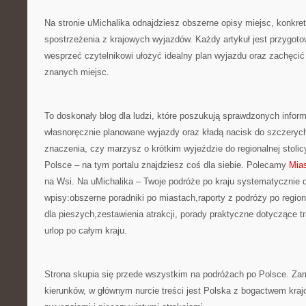
Na stronie uMichalika odnajdziesz obszerne opisy miejsc, konkre
spostrzeżenia z krajowych wyjazdów. Każdy artykuł jest przygot
wesprzeć czytelnikowi ułożyć idealny plan wyjazdu oraz zachęcić
znanych miejsc.
To doskonały blog dla ludzi, które poszukują sprawdzonych inform
własnoręcznie planowane wyjazdy oraz kładą nacisk do szczeryc
znaczenia, czy marzysz o krótkim wyjeździe do regionalnej stolic
Polsce – na tym portalu znajdziesz coś dla siebie. Polecamy
Mias
na Wsi. Na uMichalika – Twoje podróże po kraju systematycznie
wpisy:obszerne poradniki po miastach,raporty z podróży po regio
dla pieszych,zestawienia atrakcji, porady praktyczne dotyczące t
urlop po całym kraju.
Strona skupia się przede wszystkim na podróżach po Polsce. Za
kierunków, w głównym nurcie treści jest Polska z bogactwem kra