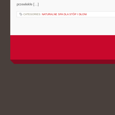
przewlekłe […]
CATEGORIES:
NATURALNE SPA DLA STÓP I DŁONI