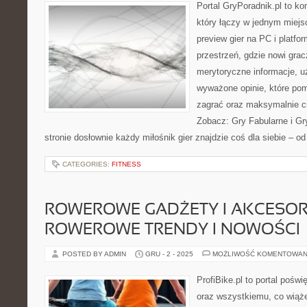
Portal GryPoradnik.pl to ko
który łączy w jednym miejsc
preview gier na PC i platfo
przestrzeń, gdzie nowi grac
merytoryczne informacje, 
wyważone opinie, które po
zagrać oraz maksymalnie c
Zobacz: Gry Fabularne i Gr
stronie dosłownie każdy miłośnik gier znajdzie coś dla siebie – 
CATEGORIES:
FITNESS
ROWEROWE GADŻETY I AKCESORI
ROWEROWE TRENDY I NOWOŚCI
POSTED BY ADMIN
GRU - 2 - 2025
MOŻLIWOŚĆ KOMENTOWAN
ProfiBike.pl to portal pośw
oraz wszystkiemu, co wiąż