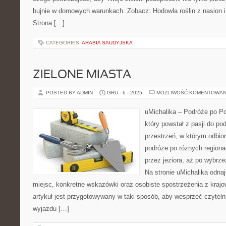
bujnie w domowych warunkach. Zobacz: Hodowla roślin z nasion 
Strona […]
CATEGORIES:
ARABIA SAUDYJSKA
ZIELONE MIASTA
POSTED BY ADMIN
GRU - 6 - 2025
MOŻLIWOŚĆ KOMENTOWAN
uMichalika – Podróże po Po
który powstał z pasji do po
przestrzeń, w którym odbio
podróże po różnych regiona
przez jeziora, aż po wybrz
Na stronie uMichalika odna
miejsc, konkretne wskazówki oraz osobiste spostrzeżenia z kra
artykuł jest przygotowywany w taki sposób, aby wesprzeć czytelni
wyjazdu […]