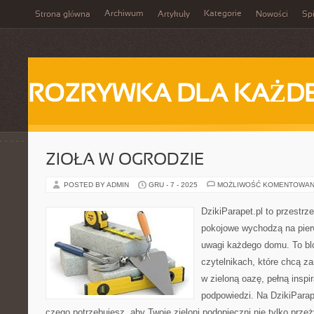
Archiwum
Kategorie
Strona główna
Artykuły
Nowości
Spi
ROZRYWKA DLA KAŻD
ZIOŁA W OGRODZIE
POSTED BY ADMIN
GRU - 7 - 2025
MOŻLIWOŚĆ KOMENTOWAN
DzikiParapet.pl to przestrz
pokojowe wychodzą na pierw
uwagi każdego domu. To bl
czytelnikach, które chcą z
w zieloną oazę, pełną inspir
podpowiedzi. Na DzikiParap
czego potrzebujesz, aby Twoje zieloni podopieczni nie tylko przeż