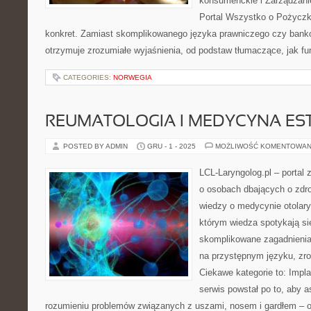
konsumenckie i Zarządzan
Portal Wszystko o Pożyczk
konkret. Zamiast skomplikowanego języka prawniczego czy bank
otrzymuje zrozumiałe wyjaśnienia, od podstaw tłumaczące, jak fu
CATEGORIES:
NORWEGIA
REUMATOLOGIA I MEDYCYNA ES
POSTED BY ADMIN
GRU - 1 - 2025
MOŻLIWOŚĆ KOMENTOWAN
LCL-Laryngolog.pl – portal
o osobach dbających o zdrow
wiedzy o medycynie otolary
którym wiedza spotykają si
skomplikowane zagadnieni
na przystępnym języku, zr
Ciekawe kategorie to: Impl
serwis powstał po to, aby
rozumieniu problemów związanych z uszami, nosem i gardłem – od