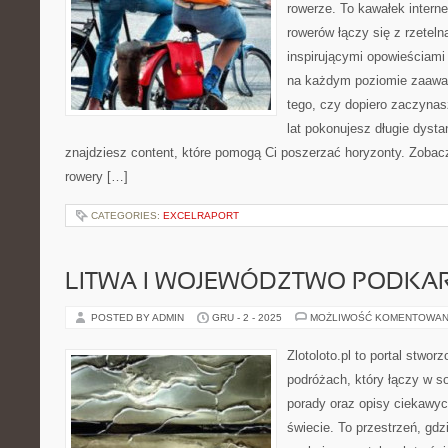
rowerze. To kawałek intern
rowerów łączy się z rzetel
inspirującymi opowieściami 
na każdym poziomie zaawan
tego, czy dopiero zaczynas
lat pokonujesz długie dysta
znajdziesz content, które pomogą Ci poszerzać horyzonty. Zobac
rowery […]
CATEGORIES:
EXCELRAPORT
LITWA I WOJEWÓDZTWO PODKA
POSTED BY ADMIN
GRU - 2 - 2025
MOŻLIWOŚĆ KOMENTOWAN
Zlotoloto.pl to portal stwo
podróżach, który łączy w so
porady oraz opisy ciekawy
świecie. To przestrzeń, gdz