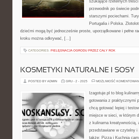
szukające rzetelnych treśc
przewodnik po świecie podr
starszymi pociechami. Tur
Portugalia i Polska. Zlotolo
dziećmi mogą być jednocześnie proste, uporządkowane i pełne rad
kroku można odkrywać, […]
CATEGORIES:
PIELĘGNACJA OGRODU PRZEZ CAŁY ROK
KOSMETYKI NATURALNE I SOSY
POSTED BY ADMIN
GRU - 2 - 2025
MOŻLIWOŚĆ KOMENTOWAN
Izagotuje.pl to blog kulinar
gotowania z praktycznymi p
chcą gotować lepiej i testo
miejsce w sieci, w którym 
z kulinarna kreatywnością, 
przedstawiane w czytelny i
także: Pizza i Kuchnia cam