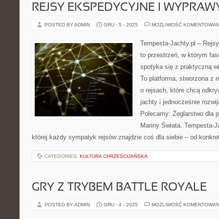
REJSY EKSPEDYCYJNE I WYPRAW
POSTED BY ADMIN
GRU - 5 - 2025
MOŻLIWOŚĆ KOMENTOWAN
Tempesta-Jachty.pl – Rejsy
to przestrzeń, w którym fa
spotyka się z praktyczną w
To platforma, stworzona z 
o rejsach, które chcą odk
jachty i jednocześnie rozwi
Polecamy: Żeglarstwo dla p
Mariny Świata. Tempesta-Jac
której każdy sympatyk rejsów znajdzie coś dla siebie – od konkret
CATEGORIES:
KULTURA CHRZEŚCIJAŃSKA
GRY Z TRYBEM BATTLE ROYALE
POSTED BY ADMIN
GRU - 4 - 2025
MOŻLIWOŚĆ KOMENTOWAN