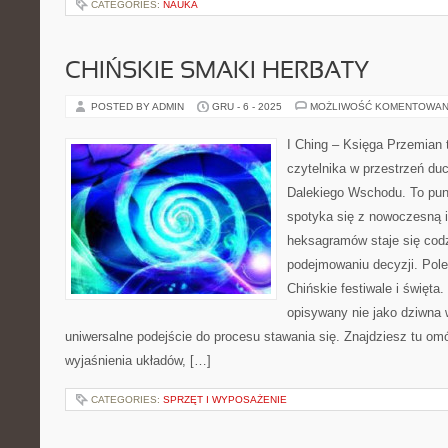
CATEGORIES:
NAUKA
CHIŃSKIE SMAKI HERBATY
POSTED BY ADMIN
GRU - 6 - 2025
MOŻLIWOŚĆ KOMENTOWAN
I Ching – Księga Przemian 
czytelnika w przestrzeń du
Dalekiego Wschodu. To punk
spotyka się z nowoczesną in
heksagramów staje się co
podejmowaniu decyzji. Pole
Chińskie festiwale i święta. 
opisywany nie jako dziwna 
uniwersalne podejście do procesu stawania się. Znajdziesz tu o
wyjaśnienia układów, […]
CATEGORIES:
SPRZĘT I WYPOSAŻENIE