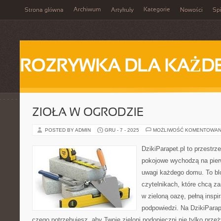
Archiwum
Kategorie
Strona główna
Artykuły
Nowości
Spi
ROZRYWKA DLA KAŻD
ZIOŁA W OGRODZIE
POSTED BY ADMIN
GRU - 7 - 2025
MOŻLIWOŚĆ KOMENTOWAN
DzikiParapet.pl to przestrz
pokojowe wychodzą na pierw
uwagi każdego domu. To bl
czytelnikach, które chcą z
w zieloną oazę, pełną inspir
podpowiedzi. Na DzikiParap
czego potrzebujesz, aby Twoje zieloni podopieczni nie tylko przeż