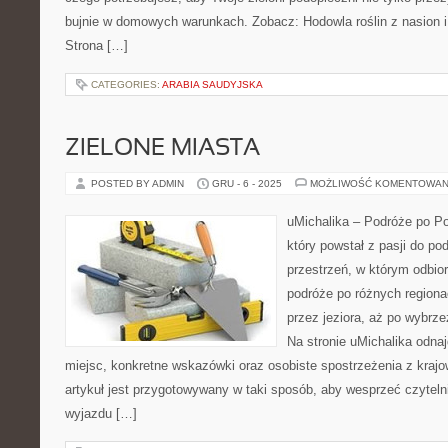
bujnie w domowych warunkach. Zobacz: Hodowla roślin z nasion 
Strona […]
CATEGORIES:
ARABIA SAUDYJSKA
ZIELONE MIASTA
POSTED BY ADMIN
GRU - 6 - 2025
MOŻLIWOŚĆ KOMENTOWAN
uMichalika – Podróże po Po
który powstał z pasji do po
przestrzeń, w którym odbio
podróże po różnych regiona
przez jeziora, aż po wybrz
Na stronie uMichalika odna
miejsc, konkretne wskazówki oraz osobiste spostrzeżenia z kra
artykuł jest przygotowywany w taki sposób, aby wesprzeć czytelni
wyjazdu […]