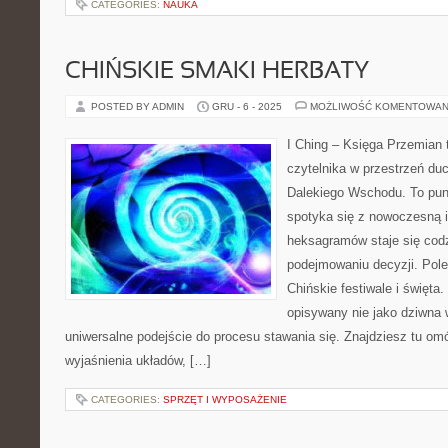
CATEGORIES:
NAUKA
CHIŃSKIE SMAKI HERBATY
POSTED BY ADMIN
GRU - 6 - 2025
MOŻLIWOŚĆ KOMENTOWAN
I Ching – Księga Przemian 
czytelnika w przestrzeń du
Dalekiego Wschodu. To punk
spotyka się z nowoczesną in
heksagramów staje się co
podejmowaniu decyzji. Pole
Chińskie festiwale i święta. 
opisywany nie jako dziwna 
uniwersalne podejście do procesu stawania się. Znajdziesz tu o
wyjaśnienia układów, […]
CATEGORIES:
SPRZĘT I WYPOSAŻENIE