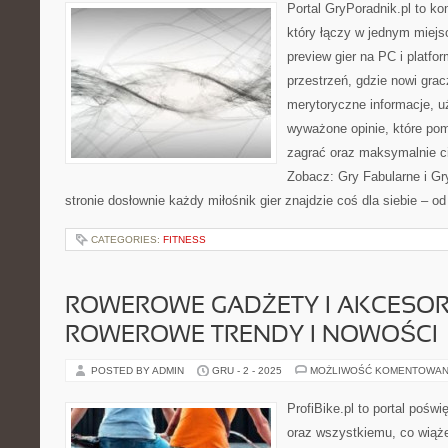
Portal GryPoradnik.pl to ko
który łączy w jednym miejsc
preview gier na PC i platfo
przestrzeń, gdzie nowi grac
merytoryczne informacje, 
wyważone opinie, które po
zagrać oraz maksymalnie c
Zobacz: Gry Fabularne i Gr
stronie dosłownie każdy miłośnik gier znajdzie coś dla siebie – 
CATEGORIES:
FITNESS
ROWEROWE GADŻETY I AKCESORI
ROWEROWE TRENDY I NOWOŚCI
POSTED BY ADMIN
GRU - 2 - 2025
MOŻLIWOŚĆ KOMENTOWAN
ProfiBike.pl to portal pośw
oraz wszystkiemu, co wiąż