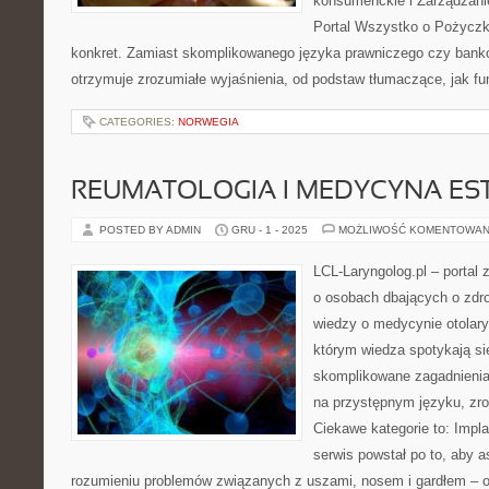
konsumenckie i Zarządzan
Portal Wszystko o Pożyczk
konkret. Zamiast skomplikowanego języka prawniczego czy bank
otrzymuje zrozumiałe wyjaśnienia, od podstaw tłumaczące, jak fu
CATEGORIES:
NORWEGIA
REUMATOLOGIA I MEDYCYNA ES
POSTED BY ADMIN
GRU - 1 - 2025
MOŻLIWOŚĆ KOMENTOWAN
LCL-Laryngolog.pl – portal
o osobach dbających o zdrow
wiedzy o medycynie otolary
którym wiedza spotykają si
skomplikowane zagadnieni
na przystępnym języku, zr
Ciekawe kategorie to: Impl
serwis powstał po to, aby
rozumieniu problemów związanych z uszami, nosem i gardłem – od