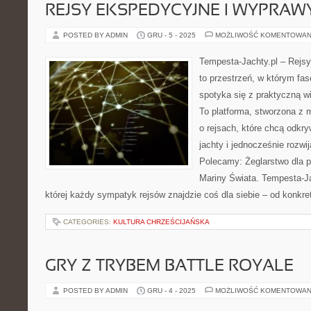
REJSY EKSPEDYCYJNE I WYPRAW
POSTED BY ADMIN
GRU - 5 - 2025
MOŻLIWOŚĆ KOMENTOWAN
Tempesta-Jachty.pl – Rejsy
to przestrzeń, w którym fa
spotyka się z praktyczną w
To platforma, stworzona z 
o rejsach, które chcą odk
jachty i jednocześnie rozwi
Polecamy: Żeglarstwo dla p
Mariny Świata. Tempesta-Jac
której każdy sympatyk rejsów znajdzie coś dla siebie – od konkret
CATEGORIES:
KULTURA CHRZEŚCIJAŃSKA
GRY Z TRYBEM BATTLE ROYALE
POSTED BY ADMIN
GRU - 4 - 2025
MOŻLIWOŚĆ KOMENTOWAN