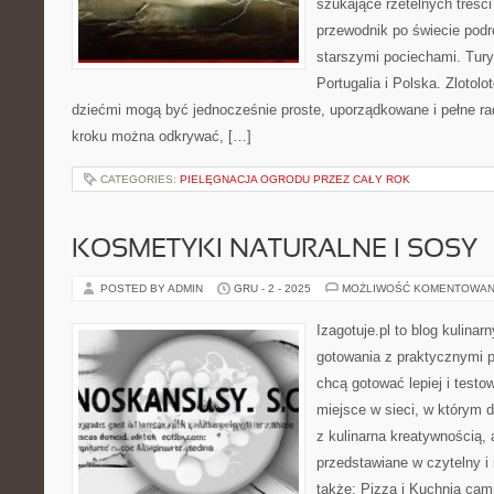
szukające rzetelnych treśc
przewodnik po świecie podr
starszymi pociechami. Tur
Portugalia i Polska. Zlotolo
dziećmi mogą być jednocześnie proste, uporządkowane i pełne rad
kroku można odkrywać, […]
CATEGORIES:
PIELĘGNACJA OGRODU PRZEZ CAŁY ROK
KOSMETYKI NATURALNE I SOSY
POSTED BY ADMIN
GRU - 2 - 2025
MOŻLIWOŚĆ KOMENTOWAN
Izagotuje.pl to blog kulinar
gotowania z praktycznymi p
chcą gotować lepiej i testo
miejsce w sieci, w którym 
z kulinarna kreatywnością, 
przedstawiane w czytelny i
także: Pizza i Kuchnia cam