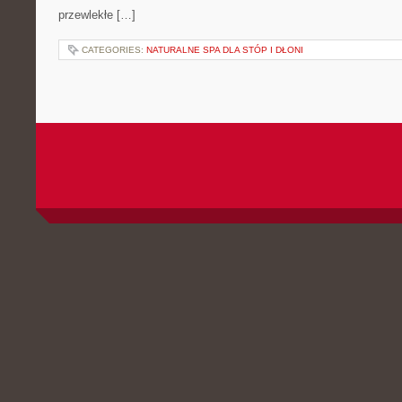
przewlekłe […]
CATEGORIES:
NATURALNE SPA DLA STÓP I DŁONI