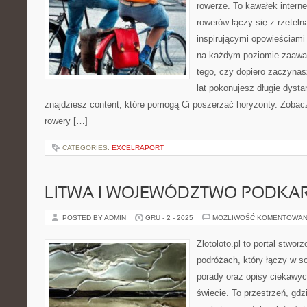
rowerze. To kawałek intern
rowerów łączy się z rzetel
inspirującymi opowieściami 
na każdym poziomie zaawan
tego, czy dopiero zaczynas
lat pokonujesz długie dysta
znajdziesz content, które pomogą Ci poszerzać horyzonty. Zobac
rowery […]
CATEGORIES:
EXCELRAPORT
LITWA I WOJEWÓDZTWO PODKA
POSTED BY ADMIN
GRU - 2 - 2025
MOŻLIWOŚĆ KOMENTOWAN
Zlotoloto.pl to portal stwo
podróżach, który łączy w so
porady oraz opisy ciekawy
świecie. To przestrzeń, gdz