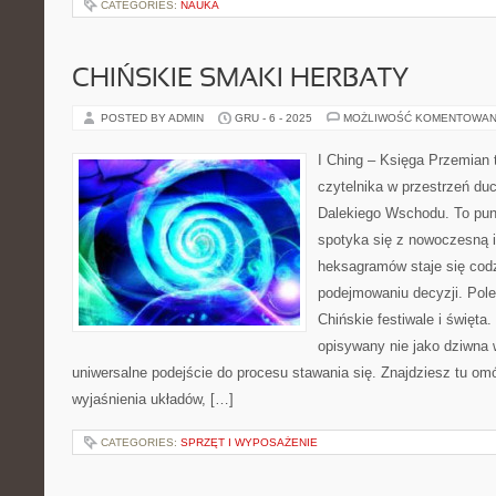
CATEGORIES:
NAUKA
CHIŃSKIE SMAKI HERBATY
POSTED BY ADMIN
GRU - 6 - 2025
MOŻLIWOŚĆ KOMENTOWAN
I Ching – Księga Przemian 
czytelnika w przestrzeń du
Dalekiego Wschodu. To punk
spotyka się z nowoczesną in
heksagramów staje się co
podejmowaniu decyzji. Pole
Chińskie festiwale i święta. 
opisywany nie jako dziwna 
uniwersalne podejście do procesu stawania się. Znajdziesz tu o
wyjaśnienia układów, […]
CATEGORIES:
SPRZĘT I WYPOSAŻENIE