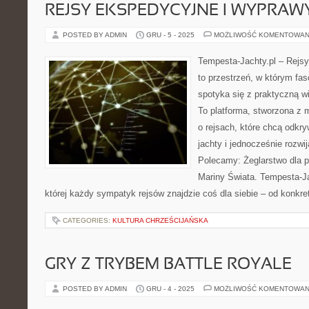
REJSY EKSPEDYCYJNE I WYPRAW
POSTED BY ADMIN
GRU - 5 - 2025
MOŻLIWOŚĆ KOMENTOWAN
Tempesta-Jachty.pl – Rejsy
to przestrzeń, w którym fa
spotyka się z praktyczną w
To platforma, stworzona z 
o rejsach, które chcą odk
jachty i jednocześnie rozwi
Polecamy: Żeglarstwo dla p
Mariny Świata. Tempesta-Jac
której każdy sympatyk rejsów znajdzie coś dla siebie – od konkret
CATEGORIES:
KULTURA CHRZEŚCIJAŃSKA
GRY Z TRYBEM BATTLE ROYALE
POSTED BY ADMIN
GRU - 4 - 2025
MOŻLIWOŚĆ KOMENTOWAN