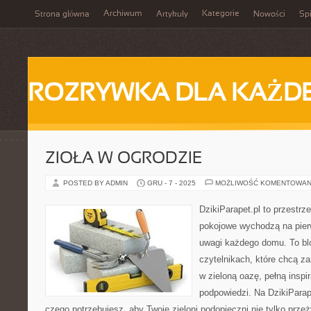
Archiwum
Kategorie
Strona główna
Artykuły
Nowości
Spi
ROZRYWKA DLA KAŻD
ZIOŁA W OGRODZIE
POSTED BY ADMIN
GRU - 7 - 2025
MOŻLIWOŚĆ KOMENTOWAN
DzikiParapet.pl to przestrz
pokojowe wychodzą na pierw
uwagi każdego domu. To bl
czytelnikach, które chcą z
w zieloną oazę, pełną inspir
podpowiedzi. Na DzikiParap
czego potrzebujesz, aby Twoje zieloni podopieczni nie tylko przeż