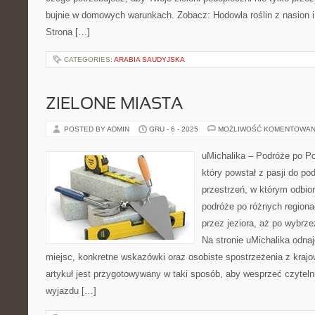
bujnie w domowych warunkach. Zobacz: Hodowla roślin z nasion 
Strona […]
CATEGORIES:
ARABIA SAUDYJSKA
ZIELONE MIASTA
POSTED BY ADMIN
GRU - 6 - 2025
MOŻLIWOŚĆ KOMENTOWAN
uMichalika – Podróże po Po
który powstał z pasji do po
przestrzeń, w którym odbio
podróże po różnych regiona
przez jeziora, aż po wybrz
Na stronie uMichalika odna
miejsc, konkretne wskazówki oraz osobiste spostrzeżenia z kra
artykuł jest przygotowywany w taki sposób, aby wesprzeć czytelni
wyjazdu […]