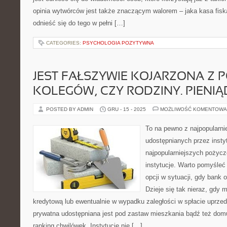
opinia wytwórców jest także znaczącym walorem – jaka kasa fiska
odnieść się do tego w pełni […]
CATEGORIES:
PSYCHOLOGIA POZYTYWNA
JEST FAŁSZYWIE KOJARZONA Z 
KOLEGÓW, CZY RODZINY. PIENIĄ
POSTED BY ADMIN
GRU - 15 - 2025
MOŻLIWOŚĆ KOMENTOWA
To na pewno z najpopularn
udostępnianych przez insty
najpopularniejszych pożyc
instytucje. Warto pomyśleć
opcji w sytuacji, gdy bank
Dzieje się tak nieraz, gdy
kredytową lub ewentualnie w wypadku zaległości w spłacie uprz
prywatna udostępniana jest pod zastaw mieszkania bądź też dom
ranking chwilówek. Instytucje nie […]