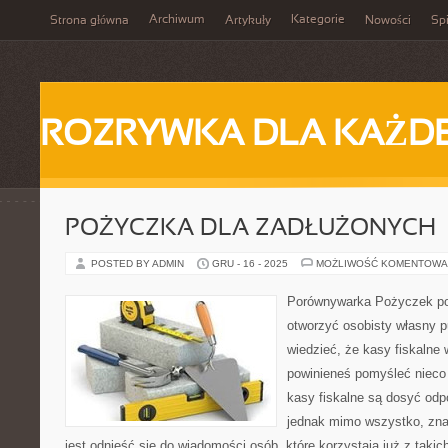
Archiwum
Kategorie
Strona główna
Artykuły
Nowości
Spi
ROZRYWKA DLA KAŻD
POŻYCZKA DLA ZADŁUŻONYCH
POSTED BY ADMIN
GRU - 16 - 2025
MOŻLIWOŚĆ KOMENTOWA
Porównywarka Pożyczek p
otworzyć osobisty własny 
wiedzieć, że kasy fiskalne
powinieneś pomyśleć nieco
kasy fiskalne są dosyć od
jednak mimo wszystko, znac
jest odnieść się do wiadomości osób, które korzystają już z taki