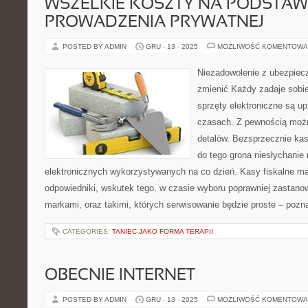
WSZELKIE KOSZTY NA PODSTAW
PROWADZENIA PRYWATNEJ
POSTED BY ADMIN
GRU - 13 - 2025
MOŻLIWOŚĆ KOMENTOWA
Niezadowolenie z ubezpiec
zmienić Każdy zadaje sobi
sprzęty elektroniczne są u
czasach. Z pewnością możn
detalów. Bezsprzecznie kasy
do tego grona niesłychanie
elektronicznych wykorzystywanych na co dzień. Kasy fiskalne ma
odpowiedniki, wskutek tego, w czasie wyboru poprawniej zastano
markami, oraz takimi, których serwisowanie będzie proste – pozn
CATEGORIES:
TANIEC JAKO FORMA TERAPII
OBECNIE INTERNET
POSTED BY ADMIN
GRU - 13 - 2025
MOŻLIWOŚĆ KOMENTOWA