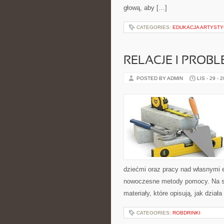
głową, aby […]
CATEGORIES:
EDUKACJA ARTYST
RELACJE I PROB
POSTED BY ADMIN
LIS - 29 - 
dziećmi oraz pracy nad własnymi em
nowoczesne metody pomocy. Na st
materiały, które opisują, jak dział
CATEGORIES:
ROBDRINKI