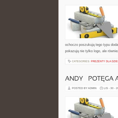
ochoczo poszukują tego typu dodat
pokazują nie tylko logo, ale równi
CATEGORIES:
PREZENTY DLA DZIE
ANDY – POTĘGA 
POSTED BY ADMIN
LIS - 30 - 