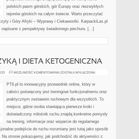
polskich pasm górskich, gór Europy oraz niezwykłych
rejonów górskich na całym świecie. Warto przeczytać
yty i Góry Afryki – Wyprawy i Ciekawostki. KarpackiLas.pl
h, napisane z perspektywy świadomego piechura. […]
KĄ I DIETA KETOGENICZNA
MOTYWACJA
2025
MOŻLIWOŚĆ KOMENTOWANIA
ZOSTAŁA WYŁĄCZONA
MUZYKĄ
I
DIETA
PT6.pl to innowacyjny przewodnik online, który w
KETOGENICZNA
całości poświęcony jest treningowi funkcjonalnemu oraz
praktycznym zestawom ruchowym dla wszystkich. To
miejsce, gdzie osoba stawiająca pierwsze kroki i
doświadczony miłośnik ruchu znajdą konkretne pomysły
na trening, informacje oraz wsparcie do regularnego
jonalne podejście do ruchu rozumiany jest tutaj jako sposób
ni. Na stronie pokazujemy, jak podchodzić do aktywności z