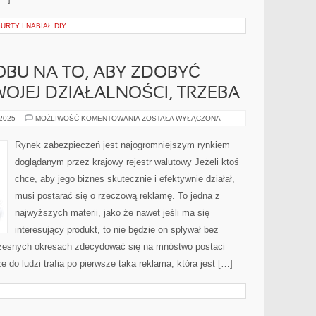
RTY I NABIAŁ DIY
BU NA TO, ABY ZDOBYĆ
OJEJ DZIAŁALNOŚCI, TRZEBA
SZUKAJĄC
 2025
MOŻLIWOŚĆ KOMENTOWANIA
ZOSTAŁA WYŁĄCZONA
SPOSOBU
NA
TO,
Rynek zabezpieczeń jest najogromniejszym rynkiem
ABY
ZDOBYĆ
doglądanym przez krajowy rejestr walutowy Jeżeli ktoś
ROZGŁOS
DLA
chce, aby jego biznes skutecznie i efektywnie działał,
SWOJEJ
DZIAŁALNOŚCI,
musi postarać się o rzeczową reklamę. To jedna z
TRZEBA
najwyższych materii, jako że nawet jeśli ma się
interesujący produkt, to nie będzie on spływał bez
zesnych okresach zdecydować się na mnóstwo postaci
 do ludzi trafia po pierwsze taka reklama, która jest […]