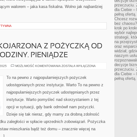
decyzje bizn
przeczuciu. 
ącym walorem – jaka kasa fiskalna. Wolno jak najbardziej
dla Ciebie – 
pełną ofertą.
Chcesz rozwi
bez chaosu?
YTYWNA
krok po krok
wybór najlep
strategii, k
na przejrzys
 KOJARZONA Z POŻYCZKĄ OD
oraz wsparci
widział, gdz
ODZINY. PIENIĄDZE
naszym usłu
rozpoznawaln
decyzje bizn
JEST
 2025
MOŻLIWOŚĆ KOMENTOWANIA
ZOSTAŁA WYŁĄCZONA
przeczuciu. 
FAŁSZYWIE
KOJARZONA
dla Ciebie – 
Z
To na pewno z najpopularniejszych pożyczek
pełną ofertą.
POŻYCZKĄ
OD
udostępnianych przez instytucje. Warto To na pewno z
KOLEGÓW,
CZY
najpopularniejszych pożyczek udostępnianych przez
RODZINY.
PIENIĄDZE
instytucje. Warto pomyśleć nad skorzystaniem z tej
opcji w sytuacji, gdy bank odmówił nam pożyczki.
Dzieje się tak nieraz, gdy mamy za drobną zdolność
dku zaległości w spłacie uprzednich zobowiązań. Pożyczka
astaw mieszkania bądź też domu – znacznie więcej na
[…]