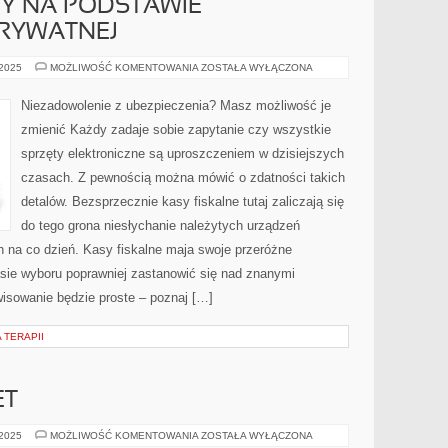
TY NA PODSTAWIE
RYWATNEJ
WSZELKIE
 2025
MOŻLIWOŚĆ KOMENTOWANIA
ZOSTAŁA WYŁĄCZONA
KOSZTY
NA
PODSTAWIE
Niezadowolenie z ubezpieczenia? Masz możliwość je
PROWADZENIA
PRYWATNEJ
zmienić Każdy zadaje sobie zapytanie czy wszystkie
sprzęty elektroniczne są uproszczeniem w dzisiejszych
czasach. Z pewnością można mówić o zdatności takich
detalów. Bezsprzecznie kasy fiskalne tutaj zaliczają się
do tego grona niesłychanie należytych urządzeń
 na co dzień. Kasy fiskalne maja swoje przeróżne
asie wyboru poprawniej zastanowić się nad znanymi
wisowanie będzie proste – poznaj […]
 TERAPII
ET
OBECNIE
 2025
MOŻLIWOŚĆ KOMENTOWANIA
ZOSTAŁA WYŁĄCZONA
INTERNET