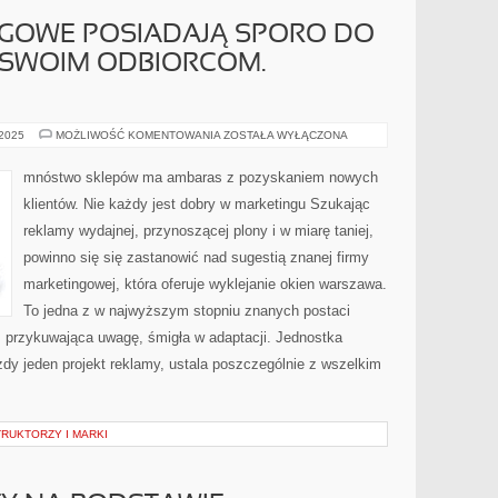
NGOWE POSIADAJĄ SPORO DO
SWOIM ODBIORCOM.
FIRMY
 2025
MOŻLIWOŚĆ KOMENTOWANIA
ZOSTAŁA WYŁĄCZONA
MARKETINGOWE
POSIADAJĄ
SPORO
mnóstwo sklepów ma ambaras z pozyskaniem nowych
DO
ZAOFEROWANIA
klientów. Nie każdy jest dobry w marketingu Szukając
SWOIM
ODBIORCOM.
reklamy wydajnej, przynoszącej plony i w miarę taniej,
PRZYGOTOWUJĄ
powinno się się zastanowić nad sugestią znanej firmy
marketingowej, która oferuje wyklejanie okien warszawa.
To jedna z w najwyższym stopniu znanych postaci
, przykuwająca uwagę, śmigła w adaptacji. Jednostka
ażdy jeden projekt reklamy, ustala poszczególnie z wszelkim
RUKTORZY I MARKI