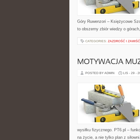
Góry Ruwenzori – Księżycowe Szcz
to obszerny zbiór wiedzy o górac
CATEGORIES:
ZAZDROŚĆ I ZAWIŚĆ
MOTYWACJA MUZY
POSTED BY ADMIN
LIS - 29 - 
wysiłku fizycznego. PT6.pl – funkc
na życie, a nie tylko plan z siłow