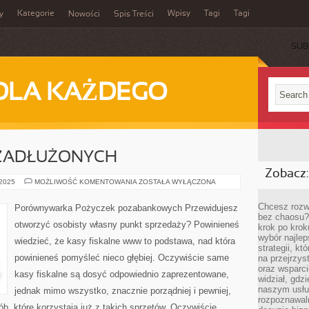
Kategorie
Wpisy
Tagi
Tagi
y
Nowości
Spis Treści
SUB
DLA KAŻDEGO
ZADŁUŻONYCH
Zobacz:
POŻYCZKA
 2025
MOŻLIWOŚĆ KOMENTOWANIA
ZOSTAŁA WYŁĄCZONA
DLA
ZADŁUŻONYCH
Chcesz rozwi
Porównywarka Pożyczek pozabankowych Przewidujesz
bez chaosu?
otworzyć osobisty własny punkt sprzedaży? Powinieneś
krok po krok
wybór najlep
wiedzieć, że kasy fiskalne www to podstawa, nad która
strategii, k
powinieneś pomyśleć nieco głębiej. Oczywiście same
na przejrzys
oraz wsparci
kasy fiskalne są dosyć odpowiednio zaprezentowane,
widział, gdz
naszym usłu
jednak mimo wszystko, znacznie porządniej i pewniej,
rozpoznawaln
ób, które korzystają już z takich sprzętów. Oczywiście