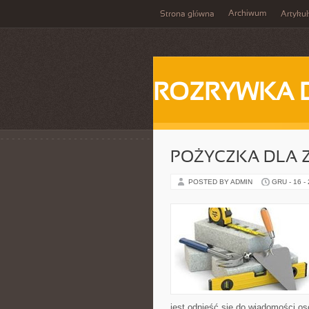
Archiwum
Strona główna
Artykuł
ROZRYWKA 
POŻYCZKA DLA 
POSTED BY ADMIN
GRU - 16 -
jest odnieść się do wiadomości os