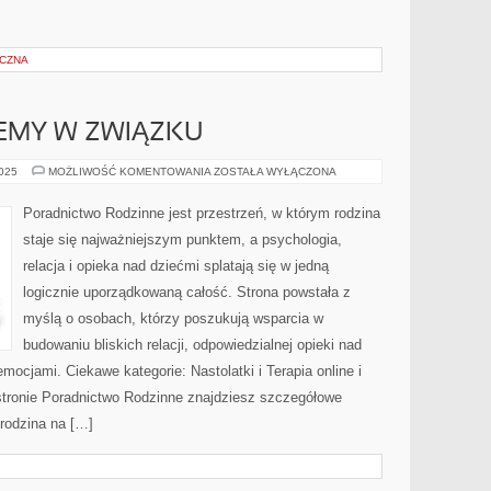
YCZNA
LEMY W ZWIĄZKU
RELACJE
2025
MOŻLIWOŚĆ KOMENTOWANIA
ZOSTAŁA WYŁĄCZONA
I
PROBLEMY
W
Poradnictwo Rodzinne jest przestrzeń, w którym rodzina
ZWIĄZKU
staje się najważniejszym punktem, a psychologia,
relacja i opieka nad dziećmi splatają się w jedną
logicznie uporządkowaną całość. Strona powstała z
myślą o osobach, którzy poszukują wsparcia w
budowaniu bliskich relacji, odpowiedzialnej opieki nad
ocjami. Ciekawe kategorie: Nastolatki i Terapia online i
ronie Poradnictwo Rodzinne znajdziesz szczegółowe
a rodzina na […]