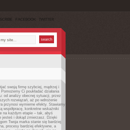
SCRIBE
FACEBOOK
TWITTER
jać swoją firmę szybciej, mądrzej i
 Pomożemy Ci poukładać działania
u: od analizy obecnej sytuacji, przez
szych rozwiązań, aż po wdrożenie
tóra przynosi wymierne efekty. Stawiamy
tą współpracę, konkretne wskaźniki
e na każdym etapie – tak, abyś
ie jesteś i dokąd zmierzasz. Dzięki
gom Twoja marka stanie się bardziej
a, procesy bardziej efektywne, a