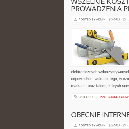
WSZELKIE KOSZ
PROWADZENIA P
POSTED BY ADMIN
GRU - 13 -
elektronicznych wykorzystywanych
odpowiedniki, wskutek tego, w cz
markami, oraz takimi, których ser
CATEGORIES:
TANIEC JAKO FORMA
OBECNIE INTERN
POSTED BY ADMIN
GRU - 13 -