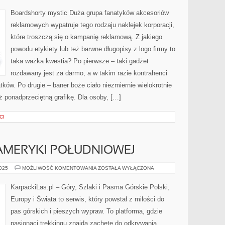
Boardshorty mystic Duża grupa fanatyków akcesoriów
reklamowych wypatruje tego rodzaju naklejek korporacji,
które troszczą się o kampanię reklamową. Z jakiego
powodu etykiety lub też barwne długopisy z logo firmy to
taka ważka kwestia? Po pierwsze – taki gadżet
rozdawany jest za darmo, a w takim razie kontrahenci
ków. Po drugie – baner boże ciało niezmiernie wielokrotnie
eż ponadprzeciętną grafikę. Dla osoby, […]
CI
AMERYKI POŁUDNIOWEJ
ANDY
2025
MOŻLIWOŚĆ KOMENTOWANIA
ZOSTAŁA WYŁĄCZONA
–
POTĘGA
AMERYKI
KarpackiLas.pl – Góry, Szlaki i Pasma Górskie Polski,
POŁUDNIOWEJ
Europy i Świata to serwis, który powstał z miłości do
pas górskich i pieszych wypraw. To platforma, gdzie
pasjonaci trekkingu znajdą zachętę do odkrywania