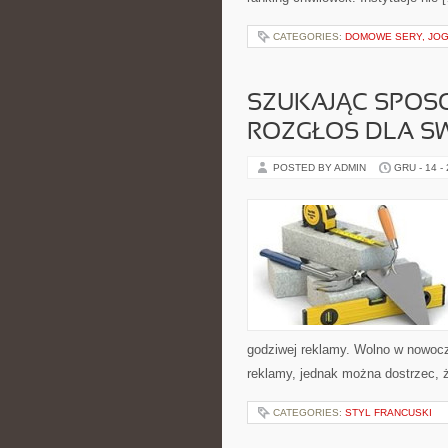
CATEGORIES:
DOMOWE SERY, JOGU
SZUKAJĄC SPOSO
ROZGŁOS DLA SW
POSTED BY ADMIN
GRU - 14 -
godziwej reklamy. Wolno w nowoc
reklamy, jednak można dostrzec, że
CATEGORIES:
STYL FRANCUSKI