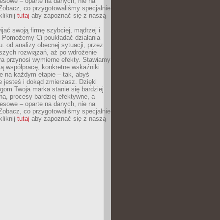
esowe – oparte na danych, nie na
Zobacz, co przygotowaliśmy specjalnie
kliknij
tutaj
aby zapoznać się z naszą
jać swoją firmę szybciej, mądrzej i
 Pomożemy Ci poukładać działania
u: od analizy obecnej sytuacji, przez
szych rozwiązań, aż po wdrożenie
tóra przynosi wymierne efekty. Stawiamy
tą współpracę, konkretne wskaźniki
e na każdym etapie – tak, abyś
ie jesteś i dokąd zmierzasz. Dzięki
gom Twoja marka stanie się bardziej
a, procesy bardziej efektywne, a
esowe – oparte na danych, nie na
Zobacz, co przygotowaliśmy specjalnie
kliknij
tutaj
aby zapoznać się z naszą