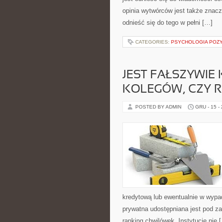
opinia wytwórców jest także znacz
odnieść się do tego w pełni […]
CATEGORIES:
PSYCHOLOGIA POZ
JEST FAŁSZYWIE
KOLEGÓW, CZY R
POSTED BY ADMIN
GRU - 15 -
kredytową lub ewentualnie w wypa
prywatna udostępniana jest pod z
ranking chwilówek. Instytucje nie 