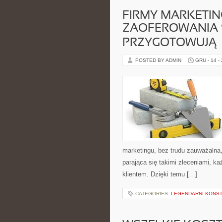
FIRMY MARKETI
ZAOFEROWANIA 
PRZYGOTOWUJĄ
POSTED BY ADMIN
GRU - 14 -
marketingu, bez trudu zauważalna
parająca się takimi zleceniami, k
klientem. Dzięki temu […]
CATEGORIES:
LEGENDARNI KONST