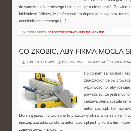
do warsztatu lakierniczego i nie musi się o nic martwić. Potwierdz
lakiernicze. Wierzy, iż profesjonalista dopasuje barwę oraz rodzaj 
ocenienie ostatecznego […]
CATEGORIES:
SEZONOWE PORADY PIELĘGNACYJNE
CO ZROBIĆ, ABY FIRMA MOGŁA S
POSTED BY ADMIN
GRU - 22 - 2025
MOŻLIWOŚĆ KOMENTOWA
Po co nam samochód? Jedn
znaczących celów prowadzen
wątpliwości to, aby rozwija
powiedzieć, że jeśli mocno 
ciekawa oferta została um
automatech.pl. Tak naprawd
które są przez nią tworzone to prawdziwy strzał w dziesiątkę. T
inaczej. Zasadniczo oferta automatech.pl jest tylko dla firm, które
zainwestować – raczej […]