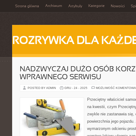
Archiwum
Kategorie
Strona główna
Artykuły
Nowości
Spi
ROZRYWKA DLA KAŻD
NADZWYCZAJ DUŻO OSÓB KORZY
WPRAWNEGO SERWISU
POSTED BY ADMIN
GRU - 24 - 2025
MOŻLIWOŚĆ KOMENTOWA
Przeciętny właściciel samo
na kwestii, czym Przeciętn
zwykle nie zastanawia się
powierzchnia jego pojazdu.
wymarzonym odcieniu prosto
warstwa lakieru ulegnie za