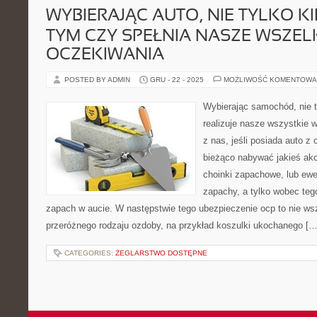
WYBIERAJĄC AUTO, NIE TYLKO KI
TYM CZY SPEŁNIA NASZE WSZEL
OCZEKIWANIA
POSTED BY ADMIN
GRU - 22 - 2025
MOŻLIWOŚĆ KOMENTOWA
Wybierając samochód, nie t
realizuje nasze wszystkie
z nas, jeśli posiada auto z c
bieżąco nabywać jakieś akce
choinki zapachowe, lub ewen
zapachy, a tylko wobec teg
zapach w aucie. W następstwie tego ubezpieczenie ocp to nie w
przeróżnego rodzaju ozdoby, na przykład koszulki ukochanego […
CATEGORIES:
ŻEGLARSTWO DOSTĘPNE