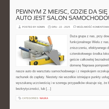
PEWNYM Z MIEJSC, GDZIE DA SIĘ
AUTO JEST SALON SAMOCHOD
POSTED BY ADMIN
GRU - 22 - 2025
MOŻLIWOŚĆ KOMENTOWA
Duża grupa z nas, przy do
funkcjonalnego Wielu z na
zniszczeniu, efektywnego d
czterokołowego środka loko
geście całkowitej bezradno
domenę Naprawa pompowtr
nasze auto do warsztatu samochodowego i z niepokojem oczek
rachunek do zapłaty. Niestety nie wszelkie istniejące punkty usł
wyszukaną uczciwością i w szeregu przypadków okazuje się, że 
bezkrytyczności, lub […]
CATEGORIES:
NAUKA