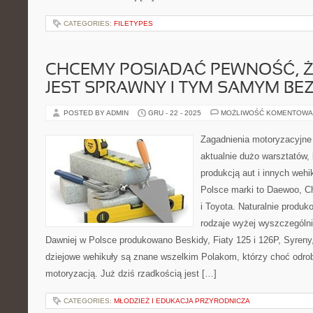
CATEGORIES:
FILETYPES
CHCEMY POSIADAĆ PEWNOŚĆ, 
JEST SPRAWNY I TYM SAMYM BE
POSTED BY ADMIN
GRU - 22 - 2025
MOŻLIWOŚĆ KOMENTOWA
Zagadnienia motoryzacyjne
aktualnie dużo warsztatów, 
produkcją aut i innych weh
Polsce marki to Daewoo, Ch
i Toyota. Naturalnie produk
rodzaje wyżej wyszczegól
Dawniej w Polsce produkowano Beskidy, Fiaty 125 i 126P, Syreny
dziejowe wehikuły są znane wszelkim Polakom, którzy choć odrobi
motoryzacją. Już dziś rzadkością jest […]
CATEGORIES:
MŁODZIEŻ I EDUKACJA PRZYRODNICZA