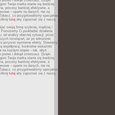
ie jesteś i dokąd zmierzasz. Dzięki
gom Twoja marka stanie się bardziej
a, procesy bardziej efektywne, a
esowe – oparte na danych, nie na
Zobacz, co przygotowaliśmy specjalnie
kliknij
tutaj
aby zapoznać się z naszą
jać swoją firmę szybciej, mądrzej i
 Pomożemy Ci poukładać działania
u: od analizy obecnej sytuacji, przez
szych rozwiązań, aż po wdrożenie
tóra przynosi wymierne efekty. Stawiamy
tą współpracę, konkretne wskaźniki
e na każdym etapie – tak, abyś
ie jesteś i dokąd zmierzasz. Dzięki
gom Twoja marka stanie się bardziej
a, procesy bardziej efektywne, a
esowe – oparte na danych, nie na
Zobacz, co przygotowaliśmy specjalnie
kliknij
tutaj
aby zapoznać się z naszą