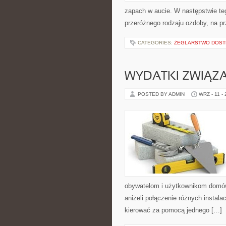
zapach w aucie. W następstwie te
przeróżnego rodzaju ozdoby, na p
CATEGORIES:
ŻEGLARSTWO DOST
WYDATKI ZWIĄZ
POSTED BY ADMIN
WRZ - 11 -
obywatelom i użytkownikom domów, 
aniżeli połączenie różnych instala
kierować za pomocą jednego […]