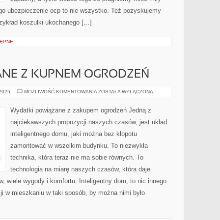
go ubezpieczenie ocp to nie wszystko. Też pozyskujemy
rzykład koszulki ukochanego […]
ĘPNE
ANE Z KUPNEM OGRODZEŃ
WYDATKI
 2025
MOŻLIWOŚĆ KOMENTOWANIA
ZOSTAŁA WYŁĄCZONA
ZWIĄZANE
Z
KUPNEM
Wydatki powiązane z zakupem ogrodzeń Jedną z
OGRODZEŃ
najciekawszych propozycji naszych czasów, jest układ
inteligentnego domu, jaki można bez kłopotu
zamontować w wszelkim budynku. To niezwykła
technika, która teraz nie ma sobie równych. To
technologia na miarę naszych czasów, która daje
wiele wygody i komfortu. Inteligentny dom, to nic innego
cji w mieszkaniu w taki sposób, by można nimi było