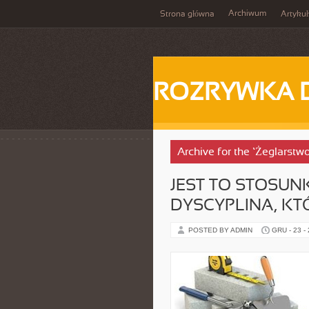
Archiwum
Strona główna
Artykuł
ROZRYWKA 
Archive for the ‘Żeglarst
JEST TO STOSU
DYSCYPLINA, KT
POSTED BY ADMIN
GRU - 23 -