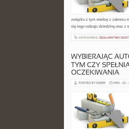
związku z tym wiedzę z zakresu m
się tego rodzaju dziedziną oraz z 
CATEGORIES:
ŻEGLARSTWO DOST
WYBIERAJĄC AUTO
TYM CZY SPEŁNI
OCZEKIWANIA
POSTED BY ADMIN
GRU - 22 -