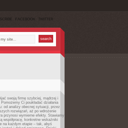
SCRIBE
FACEBOOK
TWITTER
jać swoją firmę szybciej, mądrzej i
 Pomożemy Ci poukładać działania
u: od analizy obecnej sytuacji, przez
szych rozwiązań, aż po wdrożenie
tóra przynosi wymierne efekty. Stawiamy
tą współpracę, konkretne wskaźniki
e na każdym etapie – tak, abyś