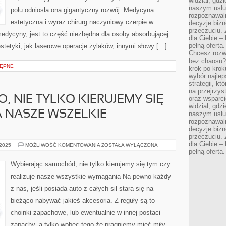
widział, gdz
naszym usłu
polu odniosła ona gigantyczny rozwój. Medycyna
rozpoznawaln
estetyczna i wyraz chirurg naczyniowy czerpie w
decyzje bizn
przeczuciu. 
edycyny, jest to część niezbędna dla osoby absorbującej
dla Ciebie – 
pełną ofertą.
estetyki, jak laserowe operacje żylaków, innymi słowy […]
Chcesz rozwi
bez chaosu?
ĘPNE
krok po krok
wybór najlep
strategii, k
na przejrzys
, NIE TYLKO KIERUJEMY SIĘ
oraz wsparci
widział, gdz
A NASZE WSZELKIE
naszym usłu
rozpoznawaln
decyzje bizn
przeczuciu. 
dla Ciebie – 
WYBIERAJĄC
 2025
MOŻLIWOŚĆ KOMENTOWANIA
ZOSTAŁA WYŁĄCZONA
AUTO,
pełną ofertą.
NIE
TYLKO
Wybierając samochód, nie tylko kierujemy się tym czy
KIERUJEMY
SIĘ
realizuje nasze wszystkie wymagania Na pewno każdy
TYM
CZY
z nas, jeśli posiada auto z całych sił stara się na
SPEŁNIA
NASZE
bieżąco nabywać jakieś akcesoria. Z reguły są to
WSZELKIE
OCZEKIWANIA
choinki zapachowe, lub ewentualnie w innej postaci
zapachy, a tylko wobec tego że pragniemy mieć miły