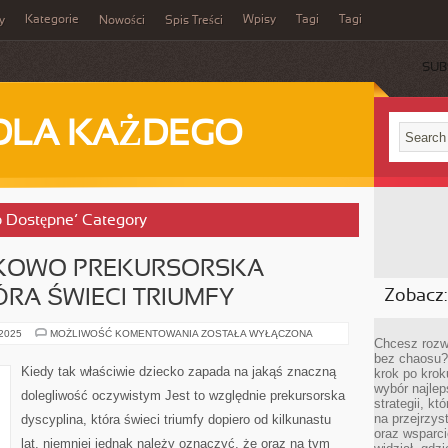
Kategorie
Wpisy
Tagi
Tagi
y
Nowości
Spis Treści
SUB
DLA KAŻDEGO
wo Dostępne’ Category
NKOWO PREKURSORSKA
ÓRA ŚWIECI TRIUMFY
Zobacz:
JEST
 2025
MOŻLIWOŚĆ KOMENTOWANIA
ZOSTAŁA WYŁĄCZONA
Chcesz rozwi
TO
STOSUNKOWO
bez chaosu?
PREKURSORSKA
Kiedy tak właściwie dziecko zapada na jakąś znaczną
krok po krok
DYSCYPLINA,
wybór najlep
KTÓRA
dolegliwość oczywistym Jest to względnie prekursorska
ŚWIECI
strategii, k
TRIUMFY
na przejrzys
dyscyplina, która świeci triumfy dopiero od kilkunastu
oraz wsparci
lat, niemniej jednak należy oznaczyć, że oraz na tym