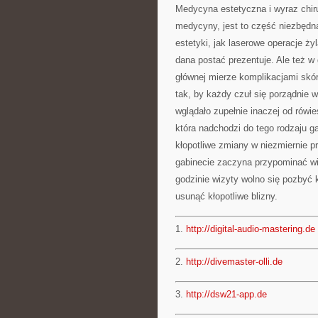
Medycyna estetyczna i wyraz chir
medycyny, jest to część niezbędna
estetyki, jak laserowe operacje ży
dana postać prezentuje. Ale też w
głównej mierze komplikacjami skó
tak, by każdy czuł się porządnie 
wglądało zupełnie inaczej od rówi
która nadchodzi do tego rodzaju g
kłopotliwe zmiany w niezmiernie 
gabinecie zaczyna przypominać wiz
godzinie wizyty wolno się pozbyć 
usunąć kłopotliwe blizny.
1.
http://digital-audio-mastering.de
2.
http://divemaster-olli.de
3.
http://dsw21-app.de