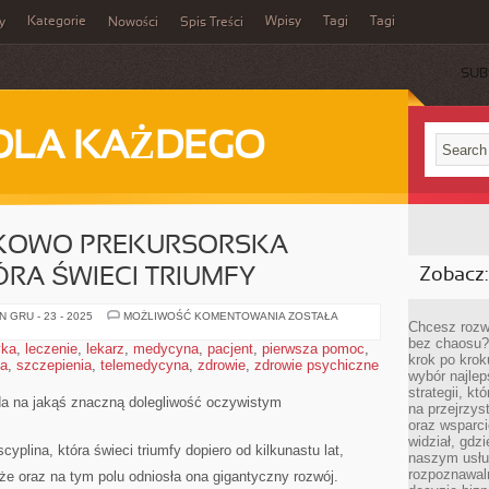
Kategorie
Wpisy
Tagi
Tagi
y
Nowości
Spis Treści
SUB
DLA KAŻDEGO
NKOWO PREKURSORSKA
ÓRA ŚWIECI TRIUMFY
Zobacz:
JEST
 GRU - 23 - 2025
MOŻLIWOŚĆ KOMENTOWANIA
ZOSTAŁA
Chcesz rozwi
TO
STOSUNKOWO
bez chaosu?
yka
,
leczenie
,
lekarz
,
medycyna
,
pacjent
,
pierwsza pomoc
,
PREKURSORSKA
krok po krok
ia
,
szczepienia
,
telemedycyna
,
zdrowie
,
zdrowie psychiczne
DYSCYPLINA,
wybór najlep
KTÓRA
ŚWIECI
strategii, k
TRIUMFY
da na jakąś znaczną dolegliwość oczywistym
na przejrzys
oraz wsparci
widział, gdz
yplina, która świeci triumfy dopiero od kilkunastu lat,
naszym usłu
rozpoznawaln
że oraz na tym polu odniosła ona gigantyczny rozwój.