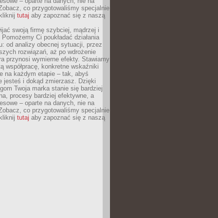
esowe – oparte na danych, nie na
Zobacz, co przygotowaliśmy specjalnie
kliknij
tutaj
aby zapoznać się z naszą
jać swoją firmę szybciej, mądrzej i
 Pomożemy Ci poukładać działania
u: od analizy obecnej sytuacji, przez
szych rozwiązań, aż po wdrożenie
tóra przynosi wymierne efekty. Stawiamy
tą współpracę, konkretne wskaźniki
e na każdym etapie – tak, abyś
ie jesteś i dokąd zmierzasz. Dzięki
gom Twoja marka stanie się bardziej
a, procesy bardziej efektywne, a
esowe – oparte na danych, nie na
Zobacz, co przygotowaliśmy specjalnie
kliknij
tutaj
aby zapoznać się z naszą