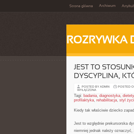
Archiwum
Strona główna
Artykuł
ROZRYWKA 
JEST TO STOSU
DYSCYPLINA, KT
POSTED BY ADMIN
POSTED ON
WYŁĄCZONA
Tagi:
badania
,
diagnostyka
,
dietet
profilaktyka
,
rehabilitacja
,
styl życ
Kiedy tak właściwie dziecko zapa
Jest to względnie prekursorska dysc
niemniej jednak należy oznaczyć, 