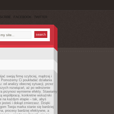
SCRIBE
FACEBOOK
TWITTER
jać swoją firmę szybciej, mądrzej i
 Pomożemy Ci poukładać działania
u: od analizy obecnej sytuacji, przez
szych rozwiązań, aż po wdrożenie
tóra przynosi wymierne efekty. Stawiamy
tą współpracę, konkretne wskaźniki
e na każdym etapie – tak, abyś
ie jesteś i dokąd zmierzasz. Dzięki
gom Twoja marka stanie się bardziej
a, procesy bardziej efektywne, a