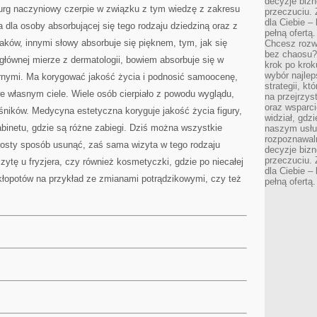
decyzje bizn
urg naczyniowy czerpie w związku z tym wiedzę z zakresu
przeczuciu. 
dla Ciebie – 
 dla osoby absorbującej się tego rodzaju dziedziną oraz z
pełną ofertą.
laków, innymi słowy absorbuje się pięknem, tym, jak się
Chcesz rozwi
bez chaosu?
 głównej mierze z dermatologii, bowiem absorbuje się w
krok po krok
wybór najlep
rnymi. Ma korygować jakość życia i podnosić samoocenę,
strategii, k
we własnym ciele. Wiele osób cierpiało z powodu wyglądu,
na przejrzys
oraz wsparci
eśników. Medycyna estetyczna koryguje jakość życia figury,
widział, gdz
abinetu, gdzie są różne zabiegi. Dziś można wszystkie
naszym usłu
rozpoznawaln
prosty sposób usunąć, zaś sama wizyta w tego rodzaju
decyzje bizn
przeczuciu. 
ytę u fryzjera, czy również kosmetyczki, gdzie po niecałej
dla Ciebie – 
kłopotów na przykład ze zmianami potrądzikowymi, czy też
pełną ofertą.