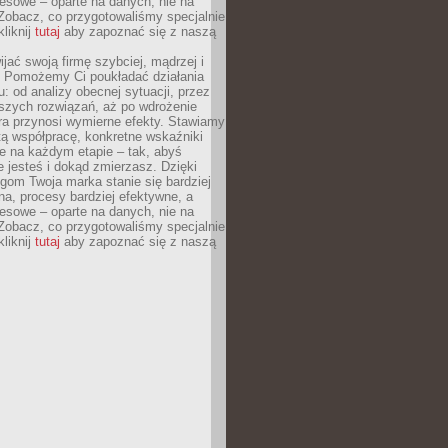
esowe – oparte na danych, nie na
Zobacz, co przygotowaliśmy specjalnie
kliknij
tutaj
aby zapoznać się z naszą
jać swoją firmę szybciej, mądrzej i
 Pomożemy Ci poukładać działania
u: od analizy obecnej sytuacji, przez
szych rozwiązań, aż po wdrożenie
tóra przynosi wymierne efekty. Stawiamy
tą współpracę, konkretne wskaźniki
e na każdym etapie – tak, abyś
ie jesteś i dokąd zmierzasz. Dzięki
gom Twoja marka stanie się bardziej
a, procesy bardziej efektywne, a
esowe – oparte na danych, nie na
Zobacz, co przygotowaliśmy specjalnie
kliknij
tutaj
aby zapoznać się z naszą