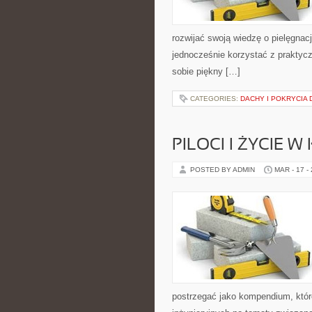
rozwijać swoją wiedzę o pielęgnacj
jednocześnie korzystać z praktyc
sobie piękny […]
CATEGORIES:
DACHY I POKRYCIA
PILOCI I ŻYCIE W
POSTED BY ADMIN
MAR - 17 -
postrzegać jako kompendium, które