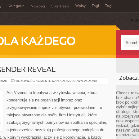
Kategorie
Wpisy
Tagi
Tagi
y
Nowości
Spis Treści
SUB
DLA KAŻDEGO
GENDER REVEAL
Zobacz:
BABY
 2026
MOŻLIWOŚĆ KOMENTOWANIA
ZOSTAŁA WYŁĄCZONA
SHOWER
I
GENDER
Ars Vivendi to kreatywna wizytówka w sieci, która
Chcesz rozwi
REVEAL
bez chaosu?
koncentruje się na organizacji imprez oraz
krok po krok
wybór najlep
przygotowywaniu imprez z motywem przewodnim. To
strategii, k
miejsce stworzone dla osób, firm i instytucji, które
na przejrzys
oraz wsparci
szukają oryginalnych pomysłów na spotkania specjalne,
widział, gdz
a jednocześnie oczekują profesjonalnego podejścia do
naszym usłu
rozpoznawaln
at, w którym wyobraźnia łączy się z koordynacją, a każdy