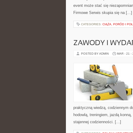
event może stać się niezapomnia
Firmowe Serwis skupia się na […]
CATEGORIES:
CIĄŻA, PORÓD I PO
ZAWODY I WYDA
POSTED BY ADMIN
MAR - 21 -
praktyczną wiedzą, codziennym do
hodowlą, treningiem, jazdą konną,
stajennej codzienności. […]