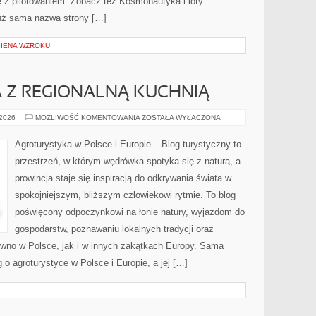
e z pilotowaniem. Zobacz też Kosmonautyka i loty
 Już sama nazwa strony […]
GIENA WZROKU
 Z REGIONALNĄ KUCHNIĄ
AGROTURYSTYKA
 2026
MOŻLIWOŚĆ KOMENTOWANIA
ZOSTAŁA WYŁĄCZONA
Z
REGIONALNĄ
KUCHNIĄ
Agroturystyka w Polsce i Europie – Blog turystyczny to
przestrzeń, w którym wędrówka spotyka się z naturą, a
prowincja staje się inspiracją do odkrywania świata w
spokojniejszym, bliższym człowiekowi rytmie. To blog
poświęcony odpoczynkowi na łonie natury, wyjazdom do
gospodarstw, poznawaniu lokalnych tradycji oraz
wno w Polsce, jak i w innych zakątkach Europy. Sama
g o agroturystyce w Polsce i Europie, a jej […]