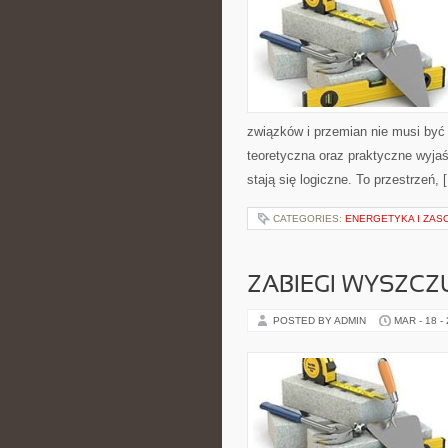
związków i przemian nie musi być
teoretyczna oraz praktyczne wyjaś
stają się logiczne. To przestrzeń, 
CATEGORIES:
ENERGETYKA I ZAS
ZABIEGI WYSZCZ
POSTED BY ADMIN
MAR - 18 -