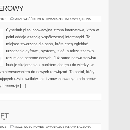
TEROWY
SPRZĘT
 2026
MOŻLIWOŚĆ KOMENTOWANIA
ZOSTAŁA WYŁĄCZONA
KOMPUTEROWY
Cyberhub.pl to innowacyjna strona internetowa, która w
pełni oddaje esencję współczesnej informatyki. To
miejsce stworzone dla osób, które chcą zgłębiać
urządzenia cyfrowe, systemy, sieć, a także szeroko
rozumiane ochronę danych. Już sama nazwa serwisu
buduje skojarzenia z punktem dostępu do wiedzy, w
zainteresowaniem do nowych rozwiązań. To portal, który
ujących użytkowników, jak i zaawansowanych odbiorców.
y i recenzje […]
ZĘT
PRZYBORY
 2026
MOŻLIWOŚĆ KOMENTOWANIA
ZOSTAŁA WYŁĄCZONA
I