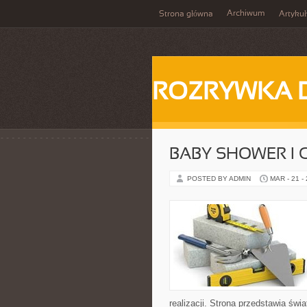
Archiwum
Strona główna
Artykuł
ROZRYWKA 
BABY SHOWER I 
POSTED BY ADMIN
MAR - 21 -
realizacji. Strona przedstawia świ