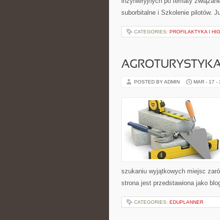
inżynieryjnych po tematy związan
suborbitalne i Szkolenie pilotów.
CATEGORIES:
PROFILAKTYKA I HI
AGROTURYSTYKA
POSTED BY ADMIN
MAR - 17 -
szukaniu wyjątkowych miejsc zaró
strona jest przedstawiona jako blo
CATEGORIES:
EDUPLANNER