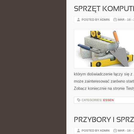
SPRZĘT KOMPU
POSTED BY ADMIN
MAR - 16 -
którym doświadczenie łączy się z 
może zainteresować zarówno start
Zobacz koniecznie na stronie Test
CATEGORIES:
ESSEN
PRZYBORY I SPR
POSTED BY ADMIN
MAR - 16 -