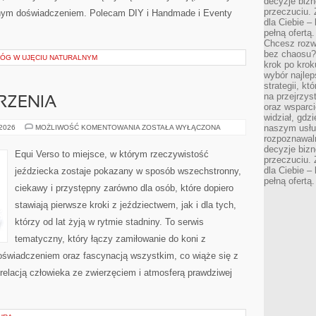
decyzje bizn
przeczuciu. 
nym doświadczeniem. Polecam DIY i Handmade i Eventy
dla Ciebie – 
pełną ofertą.
Chcesz rozwi
bez chaosu?
ŁÓG W UJĘCIU NATURALNYM
krok po krok
wybór najlep
strategii, k
na przejrzys
RZENIA
oraz wsparci
widział, gdz
ZAWODY
naszym usłu
 2026
MOŻLIWOŚĆ KOMENTOWANIA
ZOSTAŁA WYŁĄCZONA
I
rozpoznawaln
WYDARZENIA
decyzje bizn
Equi Verso to miejsce, w którym rzeczywistość
przeczuciu. 
dla Ciebie – 
jeździecka zostaje pokazany w sposób wszechstronny,
pełną ofertą.
ciekawy i przystępny zarówno dla osób, które dopiero
stawiają pierwsze kroki z jeździectwem, jak i dla tych,
którzy od lat żyją w rytmie stadniny. To serwis
tematyczny, który łączy zamiłowanie do koni z
świadczeniem oraz fascynacją wszystkim, co wiąże się z
 relacją człowieka ze zwierzęciem i atmosferą prawdziwej