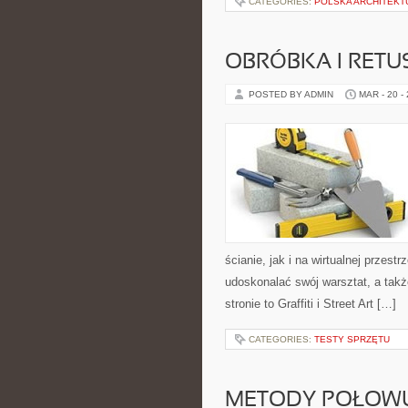
CATEGORIES:
POLSKA ARCHITEKT
OBRÓBKA I RETU
POSTED BY ADMIN
MAR - 20 -
ścianie, jak i na wirtualnej przest
udoskonalać swój warsztat, a takż
stronie to Graffiti i Street Art […]
CATEGORIES:
TESTY SPRZĘTU
METODY POŁOW