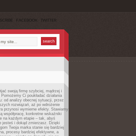
SCRIBE
FACEBOOK
TWITTER
jać swoją firmę szybciej, mądrzej i
 Pomożemy Ci poukładać działania
u: od analizy obecnej sytuacji, przez
szych rozwiązań, aż po wdrożenie
tóra przynosi wymierne efekty. Stawiamy
tą współpracę, konkretne wskaźniki
e na każdym etapie – tak, abyś
ie jesteś i dokąd zmierzasz. Dzięki
gom Twoja marka stanie się bardziej
a, procesy bardziej efektywne, a