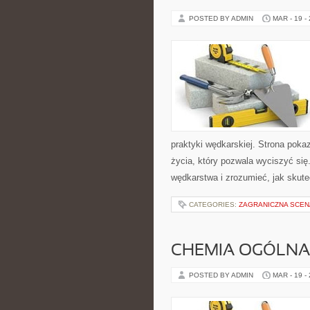
POSTED BY ADMIN
MAR - 19 -
praktyki wędkarskiej. Strona pokaz
życia, który pozwala wyciszyć się
wędkarstwa i zrozumieć, jak skut
CATEGORIES:
ZAGRANICZNA SCEN
CHEMIA OGÓLNA
POSTED BY ADMIN
MAR - 19 -