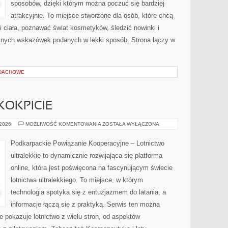
sposobów, dzięki którym można poczuć się bardziej
atrakcyjnie. To miejsce stworzone dla osób, które chcą
i ciała, poznawać świat kosmetyków, śledzić nowinki i
znych wskazówek podanych w lekki sposób. Strona łączy w
 DACHOWE
 KOKPICIE
PILOCI
 2026
MOŻLIWOŚĆ KOMENTOWANIA
ZOSTAŁA WYŁĄCZONA
I
ŻYCIE
W
Podkarpackie Powiązanie Kooperacyjne – Lotnictwo
KOKPICIE
ultralekkie to dynamicznie rozwijająca się platforma
online, która jest poświęcona na fascynującym świecie
lotnictwa ultralekkiego. To miejsce, w którym
technologia spotyka się z entuzjazmem do latania, a
informacje łączą się z praktyką. Serwis ten można
 pokazuje lotnictwo z wielu stron, od aspektów