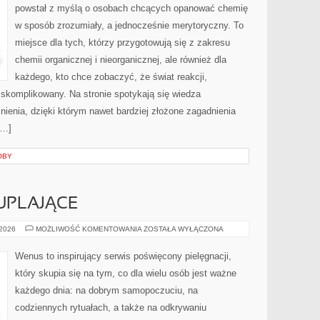
powstał z myślą o osobach chcących opanować chemię
w sposób zrozumiały, a jednocześnie merytoryczny. To
miejsce dla tych, którzy przygotowują się z zakresu
chemii organicznej i nieorganicznej, ale również dla
każdego, kto chce zobaczyć, że świat reakcji,
 skomplikowany. Na stronie spotykają się wiedza
nienia, dzięki którym nawet bardziej złożone zagadnienia
[…]
OBY
UPLAJĄCE
ZABIEGI
 2026
MOŻLIWOŚĆ KOMENTOWANIA
ZOSTAŁA WYŁĄCZONA
WYSZCZUPLAJĄCE
Wenus to inspirujący serwis poświęcony pielęgnacji,
który skupia się na tym, co dla wielu osób jest ważne
każdego dnia: na dobrym samopoczuciu, na
codziennych rytuałach, a także na odkrywaniu