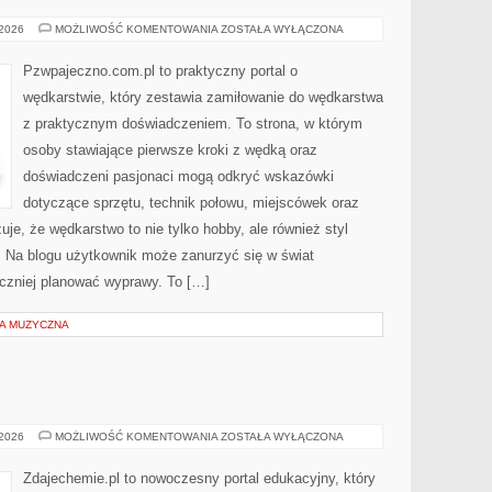
METODY
 2026
MOŻLIWOŚĆ KOMENTOWANIA
ZOSTAŁA WYŁĄCZONA
POŁOWU
Pzwpajeczno.com.pl to praktyczny portal o
wędkarstwie, który zestawia zamiłowanie do wędkarstwa
z praktycznym doświadczeniem. To strona, w którym
osoby stawiające pierwsze kroki z wędką oraz
doświadczeni pasjonaci mogą odkryć wskazówki
dotyczące sprzętu, technik połowu, miejscówek oraz
uje, że wędkarstwo to nie tylko hobby, ale również styl
. Na blogu użytkownik może zanurzyć się w świat
eczniej planować wyprawy. To […]
A MUZYCZNA
CHEMIA
 2026
MOŻLIWOŚĆ KOMENTOWANIA
ZOSTAŁA WYŁĄCZONA
OGÓLNA
Zdajechemie.pl to nowoczesny portal edukacyjny, który