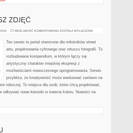
URA
SZ ZDJĘĆ
OBRÓBKA
 2026
MOŻLIWOŚĆ KOMENTOWANIA
ZOSTAŁA WYŁĄCZONA
I
RETUSZ
ZDJĘĆ
Ten serwis to portal stworzone dla miłośników street
artu, projektowania cyfrowego oraz retuszu fotografii. To
rozbudowane kompendium, w którym łączy się
artystyczny charakter miejskiej ekspresji z
możliwościami nowoczesnego oprogramowania. Serwis
przybliża, że kreatywność może ewoluować zarówno na
rzeni roboczej. To miejsce dla osób, które chcą projektować,
e odkrywać nowe kierunki w świecie koloru. Nowości na
U