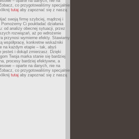
esowe – oparte na danych, nie na
Zobacz, co przygotowaliśmy specjalnie
kliknij
tutaj
aby zapoznać się z naszą
jać swoją firmę szybciej, mądrzej i
 Pomożemy Ci poukładać działania
u: od analizy obecnej sytuacji, przez
szych rozwiązań, aż po wdrożenie
tóra przynosi wymierne efekty. Stawiamy
tą współpracę, konkretne wskaźniki
e na każdym etapie – tak, abyś
ie jesteś i dokąd zmierzasz. Dzięki
gom Twoja marka stanie się bardziej
a, procesy bardziej efektywne, a
esowe – oparte na danych, nie na
Zobacz, co przygotowaliśmy specjalnie
kliknij
tutaj
aby zapoznać się z naszą