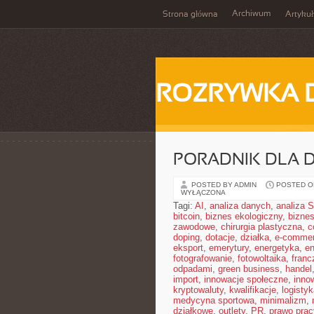
Archiwum
Strona główna
Artykuł
ROZRYWKA 
PORADNIK DLA
POSTED BY ADMIN
POSTED ON
WYŁĄCZONA
Tagi:
AI
,
analiza danych
,
analiza
bitcoin
,
biznes ekologiczny
,
bizne
zawodowe
,
chirurgia plastyczna
,
c
doping
,
dotacje
,
działka
,
e-comme
eksport
,
emerytury
,
energetyka
,
en
fotografowanie
,
fotowoltaika
,
franc
odpadami
,
green business
,
handel
import
,
innowacje społeczne
,
inno
kryptowaluty
,
kwalifikacje
,
logistyk
medycyna sportowa
,
minimalizm
,
działkowe
,
outlety
,
PR
,
prawo prac