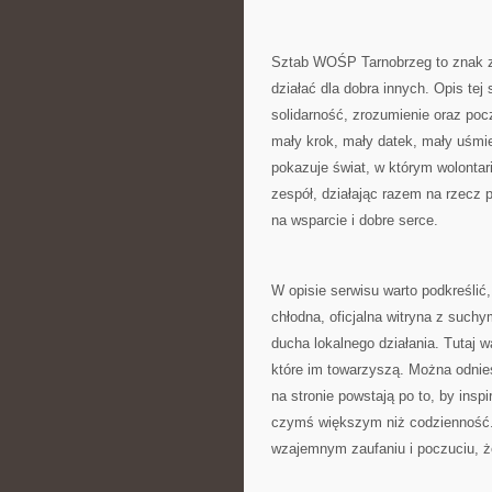
Sztab WOŚP Tarnobrzeg to znak za
działać dla dobra innych. Opis te
solidarność, zrozumienie oraz pocz
mały krok, mały datek, mały uśmi
pokazuje świat, w którym wolontar
zespół, działając razem na rzecz p
na wsparcie i dobre serce.
W opisie serwisu warto podkreślić,
chłodna, oficjalna witryna z suchy
ducha lokalnego działania. Tutaj 
które im towarzyszą. Można odnie
na stronie powstają po to, by insp
czymś większym niż codzienność. T
wzajemnym zaufaniu i poczuciu, ż