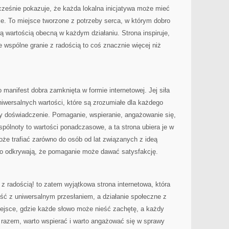
ocześnie pokazuje, że każda lokalna inicjatywa może mieć
ie. To miejsce tworzone z potrzeby serca, w którym dobro
ą wartością obecną w każdym działaniu. Strona inspiruje,
 wspólne granie z radością to coś znacznie więcej niż
 manifest dobra zamknięta w formie internetowej. Jej siła
niwersalnych wartości, które są zrozumiałe dla każdego
y doświadczenie. Pomaganie, wspieranie, angażowanie się,
spólnoty to wartości ponadczasowe, a ta strona ubiera je w
że trafiać zarówno do osób od lat związanych z ideą
ero odkrywają, że pomaganie może dawać satysfakcję.
radością! to zatem wyjątkowa strona internetowa, która
ość z uniwersalnym przesłaniem, a działanie społeczne z
iejsce, gdzie każde słowo może nieść zachętę, a każdy
 razem, warto wspierać i warto angażować się w sprawy