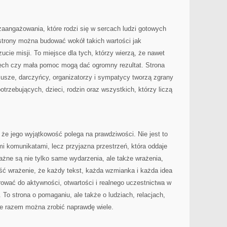
angażowania, które rodzi się w sercach ludzi gotowych
j strony można budować wokół takich wartości jak
ucie misji. To miejsce dla tych, którzy wierzą, że nawet
ech czy mała pomoc mogą dać ogromny rezultat. Strona
iusze, darczyńcy, organizatorzy i sympatycy tworzą zgrany
otrzebujących, dzieci, rodzin oraz wszystkich, którzy liczą
 że jego wyjątkowość polega na prawdziwości. Nie jest to
mi komunikatami, lecz przyjazna przestrzeń, która oddaje
ważne są nie tylko same wydarzenia, ale także wrażenia,
ść wrażenie, że każdy tekst, każda wzmianka i każda idea
irować do aktywności, otwartości i realnego uczestnictwa w
o strona o pomaganiu, ale także o ludziach, relacjach,
e razem można zrobić naprawdę wiele.