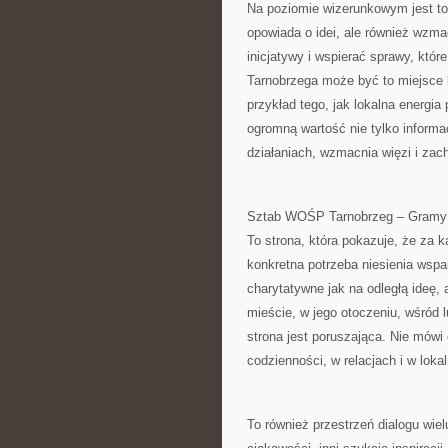
Na poziomie wizerunkowym jest to 
opowiada o idei, ale również wzma
inicjatywy i wspierać sprawy, któ
Tarnobrzega może być to miejsce b
przykład tego, jak lokalna energia 
ogromną wartość nie tylko informa
działaniach, wzmacnia więzi i zac
Sztab WOŚP Tarnobrzeg – Gramy z 
To strona, która pokazuje, że za k
konkretna potrzeba niesienia wspar
charytatywne jak na odległą ideę, al
mieście, w jego otoczeniu, wśród 
strona jest poruszająca. Nie mówi
codzienności, w relacjach i w loka
To również przestrzeń dialogu wie