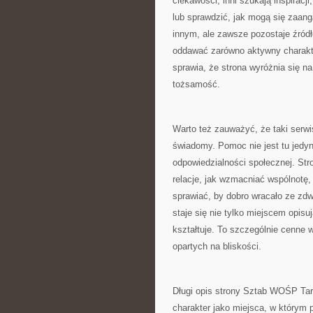
ciekawości, inni szukają inspiracj
lub sprawdzić, jak mogą się zaan
innym, ale zawsze pozostaje źródł
oddawać zarówno aktywny charakter 
sprawia, że strona wyróżnia się na
tożsamość.
Warto też zauważyć, że taki serw
świadomy. Pomoc nie jest tu jedyn
odpowiedzialności społecznej. Str
relacje, jak wzmacniać wspólnotę,
sprawiać, by dobro wracało ze zdw
staje się nie tylko miejscem opisu
kształtuje. To szczególnie cenne 
opartych na bliskości.
Długi opis strony Sztab WOŚP Tar
charakter jako miejsca, w którym 