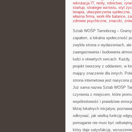
rekrutacja IT
,
renty
,
rolnictwo
,
ryne
startup
,
strategie wzrostu
,
styl życ
terapia
,
ubezpieczenia społeczne
,
własna firma
,
work-life balance
,
za
zdrowie psychiczne
,
znaczki
,
zró
Sztab WOŚP Tarnobrzeg – Gramy z 
zapałem, a lokalna społeczność po
zwykła strona o wydarzeniach, ale
zaangażowania i budowania atmosf
ludzi o otwartych sercach. Każdy, k
projekt tworzony z oddaniem, w któ
mający znaczenie dla innych. Po
strona internetowa jest nasycona 
Już sama nazwa Sztab WOŚP Tarn
czynienia z miejscem, które promuj
wspólnotowość i prawdziwe emocje
bliżej lokalnych inicjatyw, poznawa
odkrywać, jak wielką funkcję odg
pomaganie nie musi być odświętn
który daje satysfakcję, wzruszenie