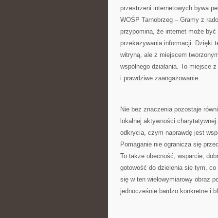
przestrzeni internetowych bywa pe
WOŚP Tarnobrzeg – Gramy z radości
przypomina, że internet może być 
przekazywania informacji. Dzięki
witryną, ale z miejscem tworzonym 
wspólnego działania. To miejsce 
i prawdziwe zaangażowanie.
Nie bez znaczenia pozostaje równi
lokalnej aktywności charytatywne
odkrycia, czym naprawdę jest wspó
Pomaganie nie ogranicza się przec
To także obecność, wsparcie, dobr
gotowość do dzielenia się tym, 
się w ten wielowymiarowy obraz po
jednocześnie bardzo konkretne i b