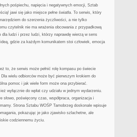
łnych pośpiechu, napięcia i negatywnych emocji, Sztab
ą! jawi się jako miejsce pełne światła. To serwis, który
narzędziem do szerzenia życzliwości, a nie tylko
 temu czytelnik nie ma wrażenia obcowania z przypadkową
dla ludzi i przez ludzi, którzy naprawdę wierzą w sens
z ideą, gdzie za każdym komunikatem stoi człowiek, emocja
eż to, że serwis może pełnić rolę kompasu po świecie
j. Dla wielu odbiorców może być pierwszym krokiem do
lna pomoc i jak wiele form może ona przybierać.
ież wyłącznie do wpłat czy udziału w jednym wydarzeniu.
e słowo, poświęcony czas, współpraca, organizacja i
co mamy. Strona Sztabu WOŚP Tarnobrzeg doskonale wpisuje
magania, pokazując je jako zjawisko szlachetne, ale
liskie codziennemu życiu.