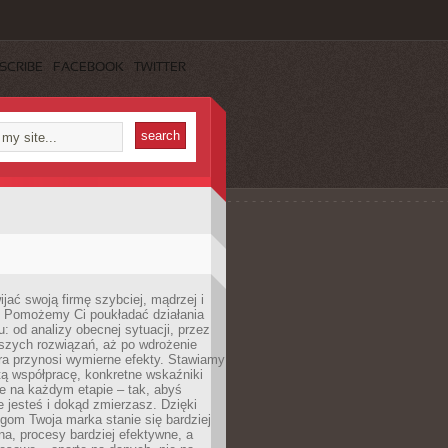
SCRIBE
FACEBOOK
TWITTER
jać swoją firmę szybciej, mądrzej i
 Pomożemy Ci poukładać działania
u: od analizy obecnej sytuacji, przez
szych rozwiązań, aż po wdrożenie
tóra przynosi wymierne efekty. Stawiamy
tą współpracę, konkretne wskaźniki
e na każdym etapie – tak, abyś
ie jesteś i dokąd zmierzasz. Dzięki
gom Twoja marka stanie się bardziej
a, procesy bardziej efektywne, a