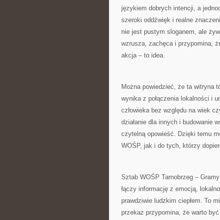
językiem dobrych intencji, a jedn
szeroki oddźwięk i realne znaczen
nie jest pustym sloganem, ale żyw
wzrusza, zachęca i przypomina, że
akcja – to idea.
Można powiedzieć, że ta witryna to
wynika z połączenia lokalności i u
człowieka bez względu na wiek cz
działanie dla innych i budowanie w
czytelną opowieść. Dzięki temu mo
WOŚP, jak i do tych, którzy dopi
Sztab WOŚP Tarnobrzeg – Gramy z 
łączy informację z emocją, lokaln
prawdziwie ludzkim ciepłem. To m
przekaz przypomina, że warto być