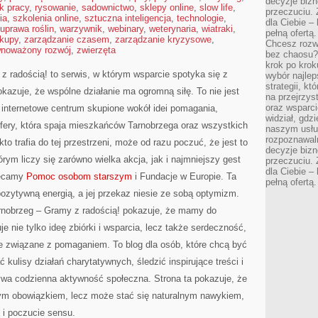
decyzje bizn
k pracy
,
rysowanie
,
sadownictwo
,
sklepy online
,
slow life
,
przeczuciu. 
ia
,
szkolenia online
,
sztuczna inteligencja
,
technologie
,
dla Ciebie – 
uprawa roślin
,
warzywnik
,
webinary
,
weterynaria
,
wiatraki
,
pełną ofertą.
kupy
,
zarządzanie czasem
,
zarządzanie kryzysowe
,
Chcesz rozwi
wnoważony rozwój
,
zwierzęta
bez chaosu?
krok po krok
radością! to serwis, w którym wsparcie spotyka się z
wybór najlep
strategii, k
kazuje, że wspólne działanie ma ogromną siłę. To nie jest
na przejrzys
oraz wsparci
 internetowe centrum skupione wokół idei pomagania,
widział, gdz
ery, która spaja mieszkańców Tarnobrzega oraz wszystkich
naszym usłu
rozpoznawaln
to trafia do tej przestrzeni, może od razu poczuć, że jest to
decyzje bizn
rym liczy się zarówno wielka akcja, jak i najmniejszy gest
przeczuciu. 
dla Ciebie – 
lecamy
Pomoc osobom starszym
i Fundacje w Europie. Ta
pełną ofertą.
pozytywną energią, a jej przekaz niesie ze sobą optymizm.
obrzeg – Gramy z radością! pokazuje, że mamy do
e nie tylko ideę zbiórki i wsparcia, lecz także serdeczność,
 związane z pomaganiem. To blog dla osób, które chcą być
ć kulisy działań charytatywnych, śledzić inspirujące treści i
rywa codzienna aktywność społeczna. Strona ta pokazuje, że
ym obowiązkiem, lecz może stać się naturalnym nawykiem,
 i poczucie sensu.