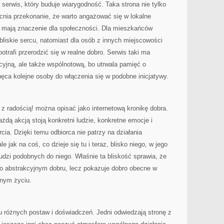
serwis, który buduje wiarygodność. Taka strona nie tylko
cnia przekonanie, że warto angażować się w lokalne
re mają znaczenie dla społeczności. Dla mieszkańców
liskie sercu, natomiast dla osób z innych miejscowości
potrafi przerodzić się w realne dobro. Serwis taki ma
cyjną, ale także wspólnotową, bo utrwala pamięć o
hęca kolejne osoby do włączenia się w podobne inicjatywy.
radością! można opisać jako internetową kronikę dobra.
ażdą akcją stoją konkretni ludzie, konkretne emocje i
cia. Dzięki temu odbiorca nie patrzy na działania
e jak na coś, co dzieje się tu i teraz, blisko niego, w jego
ludzi podobnych do niego. Właśnie ta bliskość sprawia, że
 o abstrakcyjnym dobru, lecz pokazuje dobro obecne w
lnym życiu.
lu różnych postaw i doświadczeń. Jedni odwiedzają stronę z