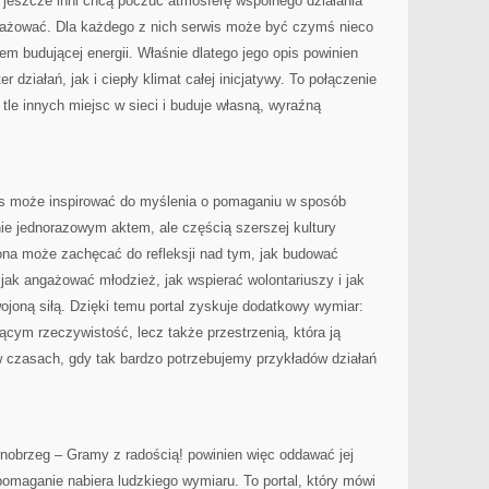
i, jeszcze inni chcą poczuć atmosferę wspólnego działania
gażować. Dla każdego z nich serwis może być czymś nieco
em budującej energii. Właśnie dlatego jego opis powinien
działań, jak i ciepły klimat całej inicjatywy. To połączenie
 tle innych miejsc w sieci i buduje własną, wyraźną
is może inspirować do myślenia o pomaganiu w sposób
ie jednorazowym aktem, ale częścią szerszej kultury
ona może zachęcać do refleksji nad tym, jak budować
 jak angażować młodzież, jak wspierać wolontariuszy i jak
ojoną siłą. Dzięki temu portal zyskuje dodatkowy wymiar:
jącym rzeczywistość, lecz także przestrzenią, która ją
w czasach, gdy tak bardzo potrzebujemy przykładów działań
nobrzeg – Gramy z radością! powinien więc oddawać jej
pomaganie nabiera ludzkiego wymiaru. To portal, który mówi