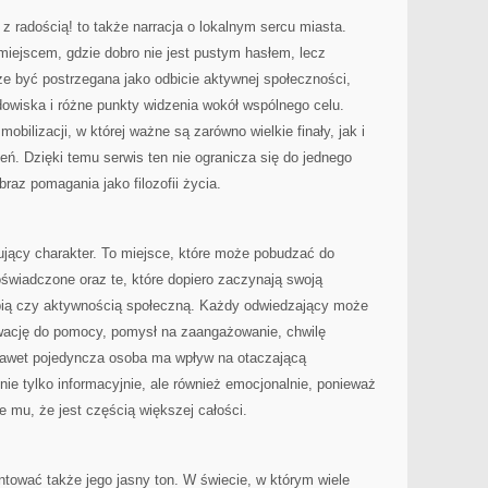
radością! to także narracja o lokalnym sercu miasta.
 miejscem, gdzie dobro nie jest pustym hasłem, lecz
e być postrzegana jako odbicie aktywnej społeczności,
odowiska i różne punkty widzenia wokół wspólnego celu.
obilizacji, w której ważne są zarówno wielkie finały, jak i
eń. Dzięki temu serwis ten nie ogranicza się do jednego
raz pomagania jako filozofii życia.
pirujący charakter. To miejsce, które może pobudzać do
oświadczone oraz te, które dopiero zaczynają swoją
ropią czy aktywnością społeczną. Każdy odwiedzający może
tywację do pomocy, pomysł na zaangażowanie, chwilę
nawet pojedyncza osoba ma wpływ na otaczającą
nie tylko informacyjnie, ale również emocjonalnie, ponieważ
je mu, że jest częścią większej całości.
ntować także jego jasny ton. W świecie, w którym wiele