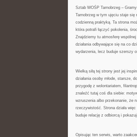
Sztab WOŚP Tarnobrzeg – Gramy z 
Tarnobrzeg w tym ujęciu staje się
codzienną praktyką. Ta strona moż
która potrafi łączyć pokolenia, śr
Znajdziemy tu atmosferę wspólnej m
działania odbywające się na co dzi
wydarzenia, lecz buduje szerszy ob
Wielką siłą tej strony jest jej ins
działania osoby młode, starsze, d
przygodę z wolontariatem, filant
znaleźć tutaj coś dla siebie: mo
wzruszenia albo przekonanie, że 
rzeczywistość. Strona działa więc 
buduje relację z odbiorcą i pokazu
Opisując ten serwis, warto zaakce