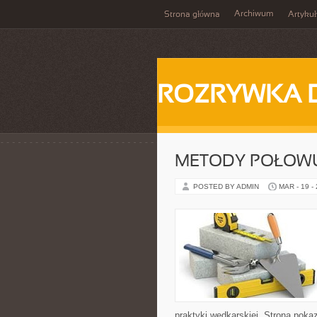
Archiwum
Strona główna
Artykuł
ROZRYWKA 
METODY POŁOW
POSTED BY ADMIN
MAR - 19 -
praktyki wędkarskiej. Strona pokaz