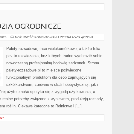
DZIA OGRODNICZE
SPRZĘT
 2026
MOŻLIWOŚĆ KOMENTOWANIA
ZOSTAŁA WYŁĄCZONA
I
NARZĘDZIA
OGRODNICZE
Palety rozsadowe, tace wielokomórkowe, a także folia
pcv to rozwiązania, bez których trudno wyobrazić sobie
nowoczesną profesjonalną hodowlę sadzonek. Strona
palety-rozsadowe.pl to miejsce poświęcone
funkcjonalnym produktom dla osób zajmujących się
szkółkarstwem, zarówno w skali hobbystycznej, jak i
której użyteczność spotyka się z wygodą użytkowania, a
a realne potrzeby związane z wysiewem, produkcją rozsady,
 roślin. Ciekawe kategorie to Rolnictwo i […]
AWY