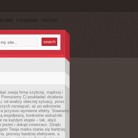
SCRIBE
FACEBOOK
TWITTER
jać swoją firmę szybciej, mądrzej i
 Pomożemy Ci poukładać działania
u: od analizy obecnej sytuacji, przez
szych rozwiązań, aż po wdrożenie
tóra przynosi wymierne efekty. Stawiamy
tą współpracę, konkretne wskaźniki
e na każdym etapie – tak, abyś
ie jesteś i dokąd zmierzasz. Dzięki
gom Twoja marka stanie się bardziej
a, procesy bardziej efektywne, a