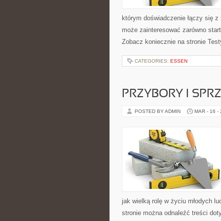
którym doświadczenie łączy się z 
może zainteresować zarówno start
Zobacz koniecznie na stronie Test
CATEGORIES:
ESSEN
PRZYBORY I SPR
POSTED BY ADMIN
MAR - 16 -
jak wielką rolę w życiu młodych l
stronie można odnaleźć treści dot