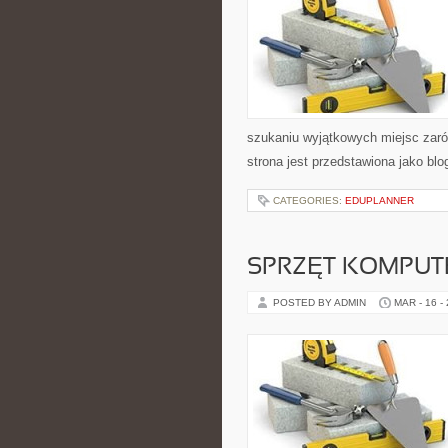
szukaniu wyjątkowych miejsc zaró
strona jest przedstawiona jako blo
CATEGORIES:
EDUPLANNER
SPRZĘT KOMPU
POSTED BY ADMIN
MAR - 16 -