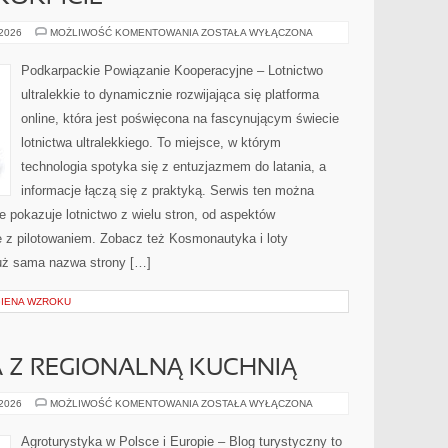
PILOCI
 2026
MOŻLIWOŚĆ KOMENTOWANIA
ZOSTAŁA WYŁĄCZONA
I
ŻYCIE
W
Podkarpackie Powiązanie Kooperacyjne – Lotnictwo
KOKPICIE
ultralekkie to dynamicznie rozwijająca się platforma
online, która jest poświęcona na fascynującym świecie
lotnictwa ultralekkiego. To miejsce, w którym
technologia spotyka się z entuzjazmem do latania, a
informacje łączą się z praktyką. Serwis ten można
 pokazuje lotnictwo z wielu stron, od aspektów
e z pilotowaniem. Zobacz też Kosmonautyka i loty
 Już sama nazwa strony […]
GIENA WZROKU
 Z REGIONALNĄ KUCHNIĄ
AGROTURYSTYKA
 2026
MOŻLIWOŚĆ KOMENTOWANIA
ZOSTAŁA WYŁĄCZONA
Z
REGIONALNĄ
KUCHNIĄ
Agroturystyka w Polsce i Europie – Blog turystyczny to