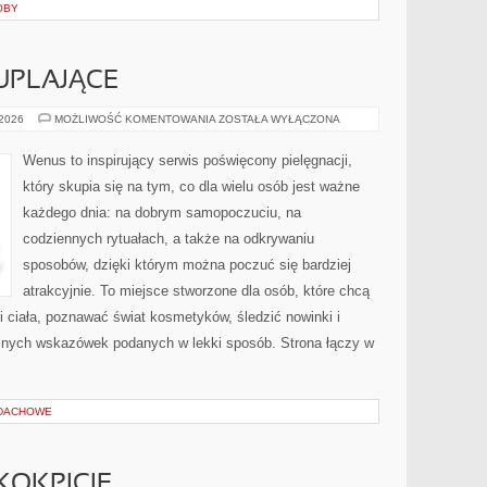
OBY
UPLAJĄCE
ZABIEGI
 2026
MOŻLIWOŚĆ KOMENTOWANIA
ZOSTAŁA WYŁĄCZONA
WYSZCZUPLAJĄCE
Wenus to inspirujący serwis poświęcony pielęgnacji,
który skupia się na tym, co dla wielu osób jest ważne
każdego dnia: na dobrym samopoczuciu, na
codziennych rytuałach, a także na odkrywaniu
sposobów, dzięki którym można poczuć się bardziej
atrakcyjnie. To miejsce stworzone dla osób, które chcą
i ciała, poznawać świat kosmetyków, śledzić nowinki i
znych wskazówek podanych w lekki sposób. Strona łączy w
 DACHOWE
 KOKPICIE