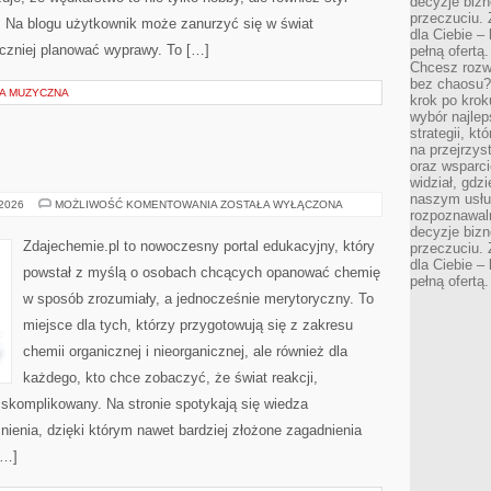
decyzje bizn
przeczuciu. 
. Na blogu użytkownik może zanurzyć się w świat
dla Ciebie – 
eczniej planować wyprawy. To […]
pełną ofertą.
Chcesz rozwi
bez chaosu?
A MUZYCZNA
krok po krok
wybór najlep
strategii, k
na przejrzys
oraz wsparci
widział, gdz
naszym usłu
CHEMIA
 2026
MOŻLIWOŚĆ KOMENTOWANIA
ZOSTAŁA WYŁĄCZONA
rozpoznawaln
OGÓLNA
decyzje bizn
Zdajechemie.pl to nowoczesny portal edukacyjny, który
przeczuciu. 
dla Ciebie – 
powstał z myślą o osobach chcących opanować chemię
pełną ofertą.
w sposób zrozumiały, a jednocześnie merytoryczny. To
miejsce dla tych, którzy przygotowują się z zakresu
chemii organicznej i nieorganicznej, ale również dla
każdego, kto chce zobaczyć, że świat reakcji,
 skomplikowany. Na stronie spotykają się wiedza
nienia, dzięki którym nawet bardziej złożone zagadnienia
[…]