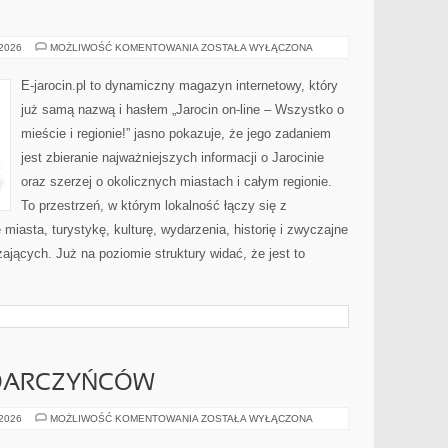
SWARZĘDZ
 2026
MOŻLIWOŚĆ KOMENTOWANIA
ZOSTAŁA WYŁĄCZONA
E-jarocin.pl to dynamiczny magazyn internetowy, który
już samą nazwą i hasłem „Jarocin on-line – Wszystko o
mieście i regionie!” jasno pokazuje, że jego zadaniem
jest zbieranie najważniejszych informacji o Jarocinie
oraz szerzej o okolicznych miastach i całym regionie.
To przestrzeń, w którym lokalność łączy się z
iasta, turystykę, kulturę, wydarzenia, historię i zwyczajne
jących. Już na poziomie struktury widać, że jest to
 DARCZYŃCÓW
PORADNIK
 2026
MOŻLIWOŚĆ KOMENTOWANIA
ZOSTAŁA WYŁĄCZONA
DLA
DARCZYŃCÓW