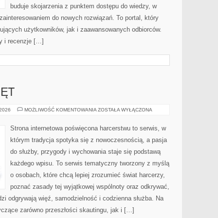
buduje skojarzenia z punktem dostępu do wiedzy, w
zainteresowaniem do nowych rozwiązań. To portal, który
ujących użytkowników, jak i zaawansowanych odbiorców.
y i recenzje […]
ZĘT
PRZYBORY
 2026
MOŻLIWOŚĆ KOMENTOWANIA
ZOSTAŁA WYŁĄCZONA
I
SPRZĘT
Strona internetowa poświęcona harcerstwu to serwis, w
którym tradycja spotyka się z nowoczesnością, a pasja
do służby, przygody i wychowania staje się podstawą
każdego wpisu. To serwis tematyczny tworzony z myślą
o osobach, które chcą lepiej zrozumieć świat harcerzy,
poznać zasady tej wyjątkowej wspólnoty oraz odkrywać,
udzi odgrywają więź, samodzielność i codzienna służba. Na
yczące zarówno przeszłości skautingu, jak i […]