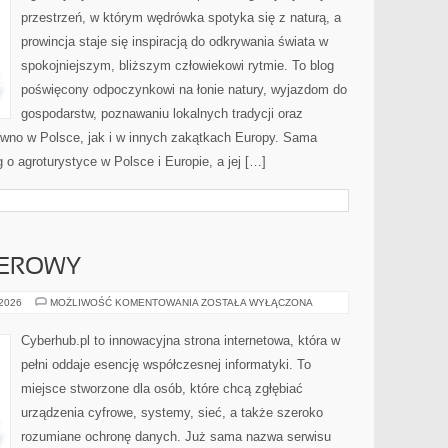
przestrzeń, w którym wędrówka spotyka się z naturą, a
prowincja staje się inspiracją do odkrywania świata w
spokojniejszym, bliższym człowiekowi rytmie. To blog
poświęcony odpoczynkowi na łonie natury, wyjazdom do
gospodarstw, poznawaniu lokalnych tradycji oraz
wno w Polsce, jak i w innych zakątkach Europy. Sama
g o agroturystyce w Polsce i Europie, a jej […]
TEROWY
SPRZĘT
 2026
MOŻLIWOŚĆ KOMENTOWANIA
ZOSTAŁA WYŁĄCZONA
KOMPUTEROWY
Cyberhub.pl to innowacyjna strona internetowa, która w
pełni oddaje esencję współczesnej informatyki. To
miejsce stworzone dla osób, które chcą zgłębiać
urządzenia cyfrowe, systemy, sieć, a także szeroko
rozumiane ochronę danych. Już sama nazwa serwisu