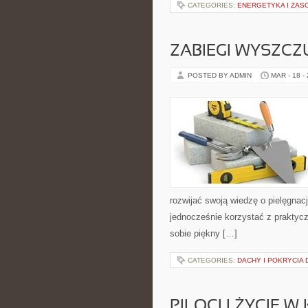
CATEGORIES:
ENERGETYKA I ZAS
ZABIEGI WYSZCZ
POSTED BY ADMIN
MAR - 18 -
rozwijać swoją wiedzę o pielęgnacj
jednocześnie korzystać z praktyc
sobie piękny […]
CATEGORIES:
DACHY I POKRYCIA
PILOCI I ŻYCIE W