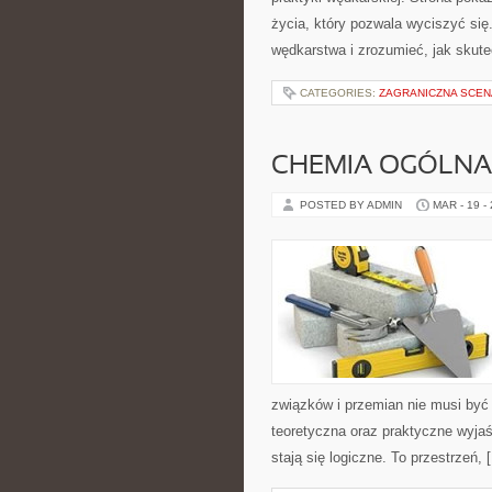
życia, który pozwala wyciszyć się
wędkarstwa i zrozumieć, jak skut
CATEGORIES:
ZAGRANICZNA SCEN
CHEMIA OGÓLNA
POSTED BY ADMIN
MAR - 19 -
związków i przemian nie musi być
teoretyczna oraz praktyczne wyjaś
stają się logiczne. To przestrzeń, 