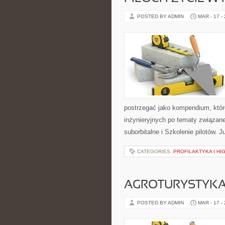
POSTED BY ADMIN
MAR - 17 -
postrzegać jako kompendium, które
inżynieryjnych po tematy związan
suborbitalne i Szkolenie pilotów.
CATEGORIES:
PROFILAKTYKA I HI
AGROTURYSTYKA
POSTED BY ADMIN
MAR - 17 -