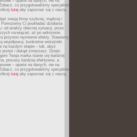
esowe – oparte na danych, nie na
Zobacz, co przygotowaliśmy specjalnie
kliknij
tutaj
aby zapoznać się z naszą
jać swoją firmę szybciej, mądrzej i
 Pomożemy Ci poukładać działania
u: od analizy obecnej sytuacji, przez
szych rozwiązań, aż po wdrożenie
tóra przynosi wymierne efekty. Stawiamy
tą współpracę, konkretne wskaźniki
e na każdym etapie – tak, abyś
ie jesteś i dokąd zmierzasz. Dzięki
gom Twoja marka stanie się bardziej
a, procesy bardziej efektywne, a
esowe – oparte na danych, nie na
Zobacz, co przygotowaliśmy specjalnie
kliknij
tutaj
aby zapoznać się z naszą