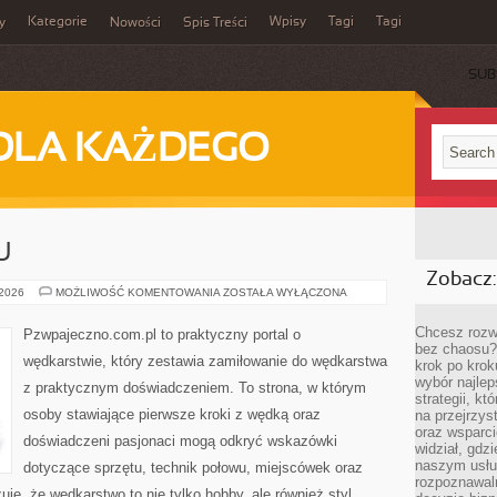
Kategorie
Wpisy
Tagi
Tagi
y
Nowości
Spis Treści
SUB
DLA KAŻDEGO
U
Zobacz:
METODY
 2026
MOŻLIWOŚĆ KOMENTOWANIA
ZOSTAŁA WYŁĄCZONA
POŁOWU
Chcesz rozwi
Pzwpajeczno.com.pl to praktyczny portal o
bez chaosu?
wędkarstwie, który zestawia zamiłowanie do wędkarstwa
krok po krok
wybór najlep
z praktycznym doświadczeniem. To strona, w którym
strategii, k
osoby stawiające pierwsze kroki z wędką oraz
na przejrzys
oraz wsparci
doświadczeni pasjonaci mogą odkryć wskazówki
widział, gdz
naszym usłu
dotyczące sprzętu, technik połowu, miejscówek oraz
rozpoznawaln
uje, że wędkarstwo to nie tylko hobby, ale również styl