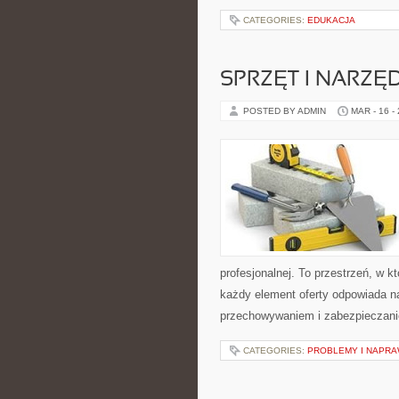
CATEGORIES:
EDUKACJA
SPRZĘT I NARZĘ
POSTED BY ADMIN
MAR - 16 -
profesjonalnej. To przestrzeń, w 
każdy element oferty odpowiada n
przechowywaniem i zabezpieczaniem
CATEGORIES:
PROBLEMY I NAPR