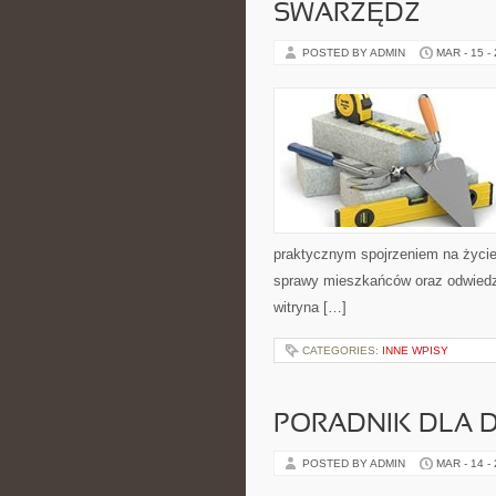
SWARZĘDZ
POSTED BY ADMIN
MAR - 15 -
praktycznym spojrzeniem na życie m
sprawy mieszkańców oraz odwiedza
witryna […]
CATEGORIES:
INNE WPISY
PORADNIK DLA
POSTED BY ADMIN
MAR - 14 -