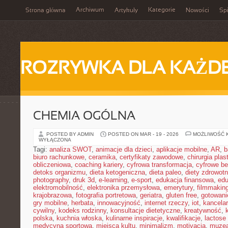
Archiwum
Kategorie
Strona główna
Artykuły
Nowości
Spi
ROZRYWKA DLA KAŻD
CHEMIA OGÓLNA
POSTED BY ADMIN
POSTED ON MAR - 19 - 2026
MOŻLIWOŚĆ 
WYŁĄCZONA
Tagi:
analiza SWOT
,
animacje dla dzieci
,
aplikacje mobilne
,
AR
,
b
biuro rachunkowe
,
ceramika
,
certyfikaty zawodowe
,
chirurgia pla
obliczeniowa
,
coaching kariery
,
cyfrowa transformacja
,
cyfrowe b
detoks organizmu
,
dieta ketogeniczna
,
dieta paleo
,
diety zdrowot
photography
,
druk 3d
,
e-learning
,
e-sport
,
edukacja finansowa
,
edu
elektromobilność
,
elektronika przemysłowa
,
emerytury
,
filmmakin
krajobrazowa
,
fotografia portretowa
,
geriatra
,
gluten free
,
gotowan
gry mobilne
,
herbata
,
innowacyjność
,
internet rzeczy
,
iot
,
kancelar
cywilny
,
kodeks rodzinny
,
konsultacje dietetyczne
,
kreatywność
,
polska
,
kuchnia włoska
,
kulinarne inspiracje
,
kwalifikacje
,
lactose 
medycyna sportowa
,
miejsca kultu
,
minimalizm
,
motivacja
,
muze