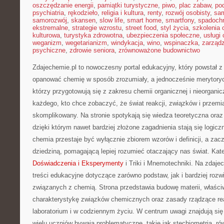
oszczędzanie energii
,
pamiątki turystyczne
,
piwo
,
plac zabaw
,
pod
psychiatria
,
rękodzieło
,
religia i kultura
,
renty
,
rozwój osobisty
,
sam
samorozwój
,
skansen
,
slow life
,
smart home
,
smartfony
,
spadochr
ekstremalne
,
strategie wzrostu
,
street food
,
styl życia
,
szkolenia 
kulturowa
,
turystyka zdrowotna
,
ubezpieczenia społeczne
,
usługi
weganizm
,
wegetarianizm
,
windykacja
,
wino
,
wspinaczka
,
zarząd
psychiczne
,
zdrowie seniora
,
zrównoważone budownictwo
Zdajechemie.pl to nowoczesny portal edukacyjny, który powstał 
opanować chemię w sposób zrozumiały, a jednocześnie merytorycz
którzy przygotowują się z zakresu chemii organicznej i nieorganicz
każdego, kto chce zobaczyć, że świat reakcji, związków i przemi
skomplikowany. Na stronie spotykają się wiedza teoretyczna oraz
dzięki którym nawet bardziej złożone zagadnienia stają się logiczn
chemia przestaje być wyłącznie zbiorem wzorów i definicji, a za
dziedziną, pomagającą lepiej rozumieć otaczający nas świat. Kateg
Doświadczenia i Eksperymenty
i Triki i Mnemotechniki. Na zdajec
treści edukacyjne dotyczące zarówno podstaw, jak i bardziej roz
związanych z chemią. Strona przedstawia budowę materii, właści
charakterystykę związków chemicznych oraz zasady rządzące r
laboratorium i w codziennym życiu. W centrum uwagi znajdują się 
wielu uczniów bywają problematyczne, takie jak stechiometria, rów