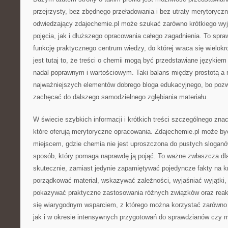
przejrzysty, bez zbędnego przeładowania i bez utraty merytoryczn
odwiedzający zdajechemie.pl może szukać zarówno krótkiego wyj
pojęcia, jak i dłuższego opracowania całego zagadnienia. To spra
funkcję praktycznego centrum wiedzy, do której wraca się wielok
jest tutaj to, że treści o chemii mogą być przedstawiane językie
nadal poprawnym i wartościowym. Taki balans między prostotą a r
najważniejszych elementów dobrego bloga edukacyjnego, bo pozwa
zachęcać do dalszego samodzielnego zgłębiania materiału.
W świecie szybkich informacji i krótkich treści szczególnego znac
które oferują merytoryczne opracowania. Zdajechemie.pl może by
miejscem, gdzie chemia nie jest uproszczona do pustych sloganó
sposób, który pomaga naprawdę ją pojąć. To ważne zwłaszcza dla
skutecznie, zamiast jedynie zapamiętywać pojedyncze fakty na k
porządkować materiał, wskazywać zależności, wyjaśniać wyjątki
pokazywać praktyczne zastosowania różnych związków oraz reakcj
się wiarygodnym wsparciem, z którego można korzystać zarówno 
jak i w okresie intensywnych przygotowań do sprawdzianów czy m