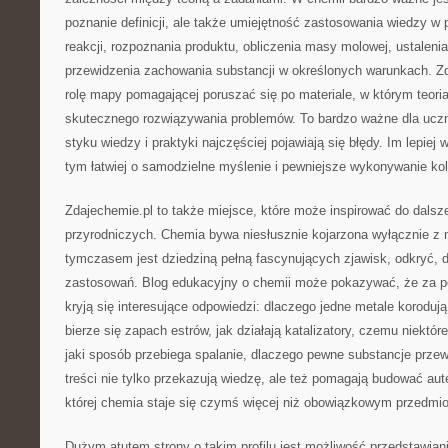
poznanie definicji, ale także umiejętność zastosowania wiedzy w 
reakcji, rozpoznania produktu, obliczenia masy molowej, ustalenia
przewidzenia zachowania substancji w określonych warunkach. Z
rolę mapy pomagającej poruszać się po materiale, w którym teoria
skutecznego rozwiązywania problemów. To bardzo ważne dla uczn
styku wiedzy i praktyki najczęściej pojawiają się błędy. Im lepie
tym łatwiej o samodzielne myślenie i pewniejsze wykonywanie ko
Zdajechemie.pl to także miejsce, które może inspirować do dals
przyrodniczych. Chemia bywa niesłusznie kojarzona wyłącznie z
tymczasem jest dziedziną pełną fascynujących zjawisk, odkryć, 
zastosowań. Blog edukacyjny o chemii może pokazywać, że za po
kryją się interesujące odpowiedzi: dlaczego jedne metale korodują
bierze się zapach estrów, jak działają katalizatory, czemu niektór
jaki sposób przebiega spalanie, dlaczego pewne substancje przewo
treści nie tylko przekazują wiedzę, ale też pomagają budować au
której chemia staje się czymś więcej niż obowiązkowym przedmi
Dużym atutem strony o takim profilu jest możliwość przedstawia