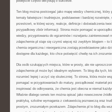
podejście często decydują o sukcesie.
Ten blog można postrzegać jako mapę wiedzy chemicznej, który 
tematy łatwiejsze i trudniejsze, podstawowe i bardziej rozwinięte, 
przestrzeń, w której wzory, reakcje, definicje i doświadczenia two
przypadkowy zbiór informacji. Strona może pomagać w uporządkow
wiedzy, przygotowaniu do egzaminów i rozwijaniu zainteresowań 
zdajechemie.pl staje się czymś więcej niż zwykłym blogiem – to 
chemia organiczna i nieorganiczna zostają przedstawione jako d
dostępne dla każdego, kto chce poświęcić chwilę na ich zrozumie
Dla osób szukających miejsca, które w prosty, ale nie uproszcz
zdajechemie.pl może być idealnym wyborem. To blog dla tych, któ
rozumieć lepiej i uczyć się skuteczniej. To strona, która może w
pomagać w przygotowaniach do matury, porządkować materiał pr
inspirować do odkrywania, że chemia jest obecna w niemal każd
Właśnie dlatego serwis ten można opisać jako nowoczesne źródło 
praktyką, szkolne wymagania z ciekawością poznawczą oraz trud
prostym, zrozumiałym przekazem. Zdajechemie.pl to blog dla wszy