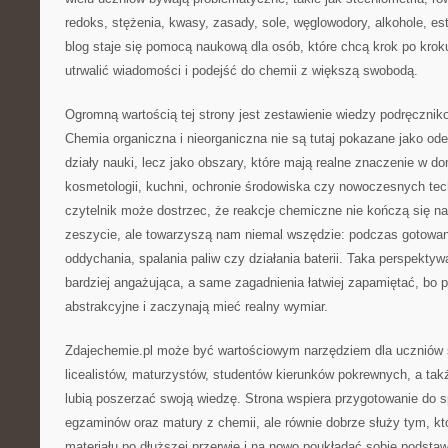
redoks, stężenia, kwasy, zasady, sole, węglowodory, alkohole, es
blog staje się pomocą naukową dla osób, które chcą krok po krok
utrwalić wiadomości i podejść do chemii z większą swobodą.
Ogromną wartością tej strony jest zestawienie wiedzy podręczni
Chemia organiczna i nieorganiczna nie są tutaj pokazane jako od
działy nauki, lecz jako obszary, które mają realne znaczenie w 
kosmetologii, kuchni, ochronie środowiska czy nowoczesnych tec
czytelnik może dostrzec, że reakcje chemiczne nie kończą się na 
zeszycie, ale towarzyszą nam niemal wszędzie: podczas gotowani
oddychania, spalania paliw czy działania baterii. Taka perspektyw
bardziej angażująca, a same zagadnienia łatwiej zapamiętać, bo 
abstrakcyjne i zaczynają mieć realny wymiar.
Zdajechemie.pl może być wartościowym narzędziem dla uczniów 
licealistów, maturzystów, studentów kierunków pokrewnych, a takż
lubią poszerzać swoją wiedzę. Strona wspiera przygotowanie do 
egzaminów oraz matury z chemii, ale równie dobrze służy tym, kt
materiału po dłuższej przerwie i na nowo poukładać sobie podstaw