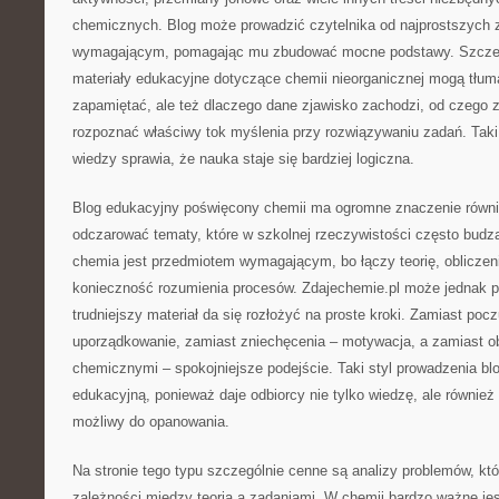
chemicznych. Blog może prowadzić czytelnika od najprostszych z
wymagającym, pomagając mu zbudować mocne podstawy. Szczegól
materiały edukacyjne dotyczące chemii nieorganicznej mogą tłum
zapamiętać, ale też dlaczego dane zjawisko zachodzi, od czego za
rozpoznać właściwy tok myślenia przy rozwiązywaniu zadań. Tak
wiedzy sprawia, że nauka staje się bardziej logiczna.
Blog edukacyjny poświęcony chemii ma ogromne znaczenie również
odczarować tematy, które w szkolnej rzeczywistości często budzą
chemia jest przedmiotem wymagającym, bo łączy teorię, obliczen
konieczność rozumienia procesów. Zdajechemie.pl może jednak 
trudniejszy materiał da się rozłożyć na proste kroki. Zamiast poc
uporządkowanie, zamiast zniechęcenia – motywacja, a zamiast 
chemicznymi – spokojniejsze podejście. Taki styl prowadzenia b
edukacyjną, ponieważ daje odbiorcy nie tylko wiedzę, ale również 
możliwy do opanowania.
Na stronie tego typu szczególnie cenne są analizy problemów, k
zależności między teorią a zadaniami. W chemii bardzo ważne jest