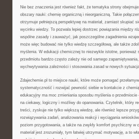
Nie bez znaczenia jest również fakt, że tematyka strony obejmu
obszary nauki: chemię organiczną i nieorganiczną. Takie połącze
otrzymuje pełniejszą perspektywę na materiał, zamiast skupiać s
wycinku wiedzy. To pozwala lepiej dostrzec powiązania między r
wspólne zasady i zauważyć, jak poszczególne zagadnienia wzajem
może więc budować nie tylko wiedzę szczegółową, ale także zdol
myślenia. W edukacji chemicznej to niezwykle istotne, ponieważ
przedmiotu bardzo często zależy nie od samego zapamiętywania, 
wychwytywania zależności i stosowania zasad w nowych sytuacj
Zdajechemie.pl to miejsce nauki, które może pomagać przełamyw
systematyczność i rozwijać pewność siebie w kontakcie z chemi
edukacyjny ma moc zmieniania sposobu myślenia o przedmiocie –
na ciekawy, logiczny i możliwy do opanowania. Czytelnik, który re
treści, zyskuje nie tylko większą wiedzę, ale również lepsze prz
rozwiązywania zadań, analizowania reakcji i wyciągania wniosków
poziom przygotowania, a także na zwykły komfort psychiczny w cz
materiał jest zrozumiały, tym łatwiej utrzymać motywację, a to wł