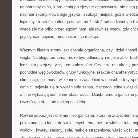
na potrzeby osób, które cenią przejrzyste opracowania, nie chcą 
nadmiar skomplikowanego języka i szukają miejsca, gdzie wiedz
logiczny. To właśnie dlatego serwis może stać się codziennym t
wraca się nie tylko przed egzaminem, ale również wtedy, gdy chce
pojedyncze pojęcie, mechanizm lub reakcję.
Ważnym filarem strony jest chemia organiczna, czyli dział chemi
węgla. Na blogu ten temat może być odbierany nie jako zbiór trud
lecz jako przejrzysty system zależności. Czytelnik ma okazję p
pochodne węglowodorów, grupy funkcyjne, reakcje charakterystyc
eliminację, polimery i wiele innych zagadnień w sposób, który sp
definicji pojawia się tu wyjaśnienie sensu, dlaczego jedne związk
a inne wykazują odmienne właściwości. Dzięki temu organiczna p
i wzorów, a staje się spójną całością.
Równie istotna jest chemia nieorganiczna, która na zdajechemie.
pokazana jako klucz do wielu innych tematów. To właśnie tutaj pojaw
wodorki, kwasy, zasady, sole, reakcje strąceniowe, właściwości met
aktywności, przemiany jonowe oraz wiele innych treści niezbędn