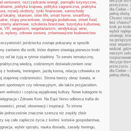
decyzje bizn
ad seniorami
,
oszczędzanie energii
,
pamiątki turystyczne
,
przeczuciu. 
linarne
,
polityka krajowa
,
polityka zagraniczna
,
praktyka
dla Ciebie – 
tura
,
rozwój osobisty
,
rynki finansowe
,
samochody
pełną ofertą.
d lokalny
,
skansen
,
slow life
,
smart home
,
smartfony
,
Chcesz rozwi
malne
,
stopy procentowe
,
strategia podatkowa
,
street food
,
bez chaosu?
ystemy alarmowe
,
szkolenia branżowe
,
turystyka kulturowa
,
krok po krok
we
,
VR
,
weganizm
,
wegetarianizm
,
windykacja
,
wino
,
wybór najlep
ka
,
wybory
,
zdrowie seniora
,
zrównoważone budownictwo
strategii, k
na przejrzys
rzeczywistość jeździecka zostaje pokazany w sposób
oraz wsparci
widział, gdz
ny zarówno dla osób, które dopiero stawiają pierwsze kroki
naszym usłu
órzy od lat żyją w rytmie stadniny. To serwis tematyczny,
rozpoznawaln
decyzje bizn
z praktyczną wiedzą, codziennym doświadczeniem oraz
przeczuciu. 
dla Ciebie – 
ę z hodowlą, treningiem, jazdą konną, relacją człowieka ze
pełną ofertą.
j stajennej codzienności. Strona tworzy obraz świata, w
ciem sportowym czy rekreacyjnym, ale także przyjacielem,
em wolności i częścią wyjątkowej kultury. Nowe kategorie to
ielęgnacja i Zdrowie Koni. Na Equi Verso odbiorca trafia do
wieści, porad, obserwacji i inspiracji. To strona
le jednocześnie znacznie szersza niż zwykły zbiór
czy się całe zaplecze życia z końmi: końskie gospodarstwa,
ęgnacja, wybór sprzętu, nauka dosiadu, zasady treningu,