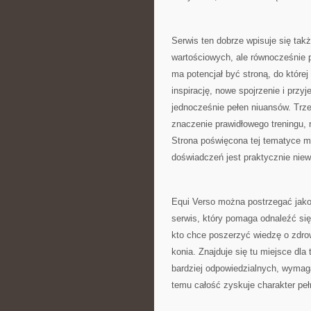
Serwis ten dobrze wpisuje się tak
wartościowych, ale równocześnie p
ma potencjał być stroną, do której
inspirację, nowe spojrzenie i przy
jednocześnie pełen niuansów. Trze
znaczenie prawidłowego treningu, 
Strona poświęcona tej tematyce mo
doświadczeń jest praktycznie nie
Equi Verso można postrzegać jako 
serwis, który pomaga odnaleźć się
kto chce poszerzyć wiedzę o zdro
konia. Znajduje się tu miejsce dla
bardziej odpowiedzialnych, wymag
temu całość zyskuje charakter peł