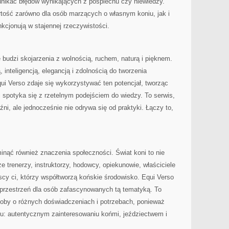
 unikać błędów wynikających z pośpiechu czy niewiedzy.
tość zarówno dla osób marzących o własnym koniu, jak i
unkcjonują w stajennej rzeczywistości.
e budzi skojarzenia z wolnością, ruchem, naturą i pięknem.
 inteligencją, elegancją i zdolnością do tworzenia
qui Verso zdaje się wykorzystywać ten potencjał, tworząc
i spotyka się z rzetelnym podejściem do wiedzy. To serwis,
i, ale jednocześnie nie odrywa się od praktyki. Łączy to,
minąć również znaczenia społeczności. Świat koni to nie
że trenerzy, instruktorzy, hodowcy, opiekunowie, właściciele
yscy ci, którzy współtworzą końskie środowisko. Equi Verso
przestrzeń dla osób zafascynowanych tą tematyką. To
soby o różnych doświadczeniach i potrzebach, ponieważ
u: autentycznym zainteresowaniu końmi, jeździectwem i