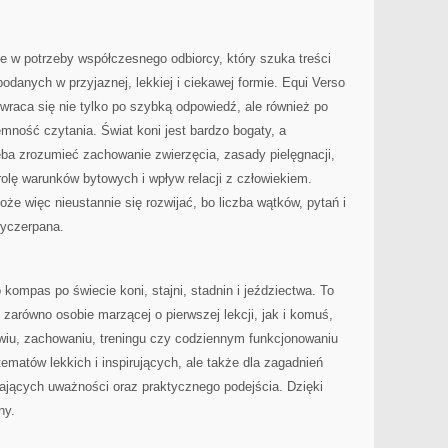
że w potrzeby współczesnego odbiorcy, który szuka treści
odanych w przyjaznej, lekkiej i ciekawej formie. Equi Verso
 wraca się nie tylko po szybką odpowiedź, ale również po
jemność czytania. Świat koni jest bardzo bogaty, a
ba zrozumieć zachowanie zwierzęcia, zasady pielęgnacji,
rolę warunków bytowych i wpływ relacji z człowiekiem.
że więc nieustannie się rozwijać, bo liczba wątków, pytań i
wyczerpana.
kompas po świecie koni, stajni, stadnin i jeździectwa. To
 zarówno osobie marzącej o pierwszej lekcji, jak i komuś,
wiu, zachowaniu, treningu czy codziennym funkcjonowaniu
 tematów lekkich i inspirujących, ale także dla zagadnień
ających uważności oraz praktycznego podejścia. Dzięki
ny.