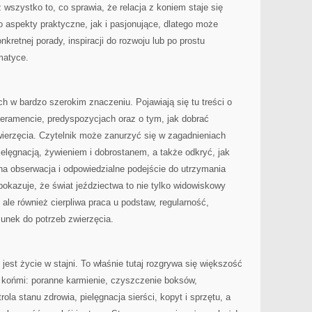
 wszystko to, co sprawia, że relacja z koniem staje się
o aspekty praktyczne, jak i pasjonujące, dlatego może
retnej porady, inspiracji do rozwoju lub po prostu
matyce.
h w bardzo szerokim znaczeniu. Pojawiają się tu treści o
peramencie, predyspozycjach oraz o tym, jak dobrać
wierzęcia. Czytelnik może zanurzyć się w zagadnieniach
elęgnacją, żywieniem i dobrostanem, a także odkryć, jak
na obserwacja i odpowiedzialne podejście do utrzymania
pokazuje, że świat jeździectwa to nie tylko widowiskowy
ale również cierpliwa praca u podstaw, regularność,
unek do potrzeb zwierzęcia.
st życie w stajni. To właśnie tutaj rozgrywa się większość
z końmi: poranne karmienie, czyszczenie boksów,
ola stanu zdrowia, pielęgnacja sierści, kopyt i sprzętu, a