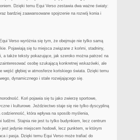
oniem. Dzięki temu Equi Verso zestawia dwa ważne światy:
oraz bardziej zaawansowane spojrzenie na rozwój konia i
Equi Verso wyróżnia się tym, że obejmuje nie tylko samą
kie. Pojawiają się tu miejsca związane z końmi, stadniny,
ki, a także teksty pokazujące, jak szeroko można patrzeć na
 zainteresować osobę szukającą konkretnej wskazówki, ale
ce wejść głębiej w atmosferze końskiego świata. Dzięki temu
wego, dynamicznego i stale rozwijającego się.
żnorodność. Koń pojawia się tu jako zwierzę sportowe,
yczne i kulturowe. Jeździectwo staje się nie tylko dyscypliną
 codzienność, która wpływa na sposób myślenia,
mi ludźmi. Stajnia nie jest tu tylko budynkiem, lecz centrum
 jest jedynie miejscem hodowli, lecz punktem, w którym
raca i pasja. Dzięki temu Equi Verso może trafiać do