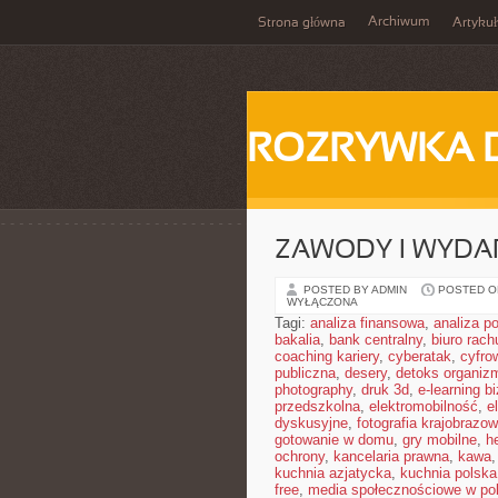
Archiwum
Strona główna
Artykuł
ROZRYWKA 
ZAWODY I WYDA
POSTED BY ADMIN
POSTED ON
WYŁĄCZONA
Tagi:
analiza finansowa
,
analiza po
bakalia
,
bank centralny
,
biuro rac
coaching kariery
,
cyberatak
,
cyfro
publiczna
,
desery
,
detoks organiz
photography
,
druk 3d
,
e-learning b
przedszkolna
,
elektromobilność
,
e
dyskusyjne
,
fotografia krajobrazo
gotowanie w domu
,
gry mobilne
,
h
ochrony
,
kancelaria prawna
,
kawa
kuchnia azjatycka
,
kuchnia polska
free
,
media społecznościowe w pol