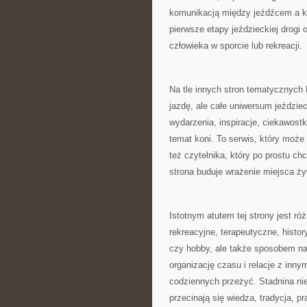
komunikacją między jeźdźcem a k
pierwsze etapy jeździeckiej drogi 
człowieka w sporcie lub rekreacji.
Na tle innych stron tematycznych 
jazdę, ale całe uniwersum jeździec
wydarzenia, inspiracje, ciekawost
temat koni. To serwis, który może
też czytelnika, który po prostu ch
strona buduje wrażenie miejsca ży
Istotnym atutem tej strony jest ró
rekreacyjne, terapeutyczne, histor
czy hobby, ale także sposobem na
organizację czasu i relacje z inny
codziennych przeżyć. Stadnina nie
przecinają się wiedza, tradycja, p