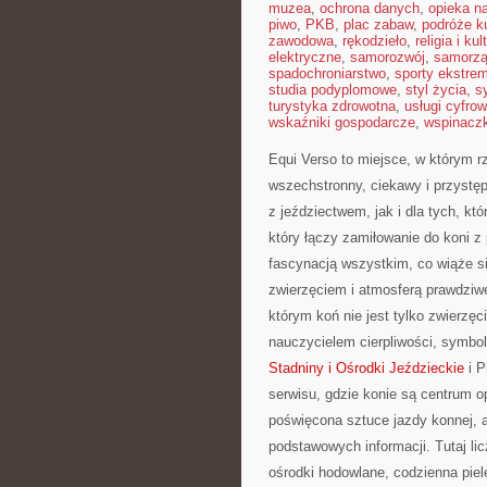
muzea
,
ochrona danych
,
opieka n
piwo
,
PKB
,
plac zabaw
,
podróże ku
zawodowa
,
rękodzieło
,
religia i kul
elektryczne
,
samorozwój
,
samorzą
spadochroniarstwo
,
sporty ekstre
studia podyplomowe
,
styl życia
,
s
turystyka zdrowotna
,
usługi cyfro
wskaźniki gospodarcze
,
wspinacz
Equi Verso to miejsce, w którym 
wszechstronny, ciekawy i przystęp
z jeździectwem, jak i dla tych, kt
który łączy zamiłowanie do koni 
fascynacją wszystkim, co wiąże si
zwierzęciem i atmosferą prawdziwe
którym koń nie jest tylko zwierzę
nauczycielem cierpliwości, symbol
Stadniny i Ośrodki Jeździeckie
i P
serwisu, gdzie konie są centrum opo
poświęcona sztuce jazdy konnej, a
podstawowych informacji. Tutaj li
ośrodki hodowlane, codzienna piel