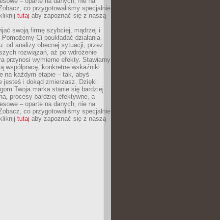
esowe – oparte na danych, nie na
Zobacz, co przygotowaliśmy specjalnie
kliknij
tutaj
aby zapoznać się z naszą
jać swoją firmę szybciej, mądrzej i
 Pomożemy Ci poukładać działania
u: od analizy obecnej sytuacji, przez
szych rozwiązań, aż po wdrożenie
tóra przynosi wymierne efekty. Stawiamy
tą współpracę, konkretne wskaźniki
e na każdym etapie – tak, abyś
ie jesteś i dokąd zmierzasz. Dzięki
gom Twoja marka stanie się bardziej
a, procesy bardziej efektywne, a
esowe – oparte na danych, nie na
Zobacz, co przygotowaliśmy specjalnie
kliknij
tutaj
aby zapoznać się z naszą