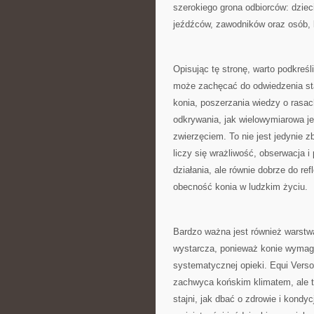
szerokiego grona odbiorców: dziec
jeźdźców, zawodników oraz osób, k
Opisując tę stronę, warto podkreśl
może zachęcać do odwiedzenia staj
konia, poszerzania wiedzy o rasac
odkrywania, jak wielowymiarowa j
zwierzęciem. To nie jest jedynie 
liczy się wrażliwość, obserwacja 
działania, ale równie dobrze do re
obecność konia w ludzkim życiu.
Bardzo ważna jest również warstw
wystarcza, ponieważ konie wymaga
systematycznej opieki. Equi Verso 
zachwyca końskim klimatem, ale t
stajni, jak dbać o zdrowie i kondyc