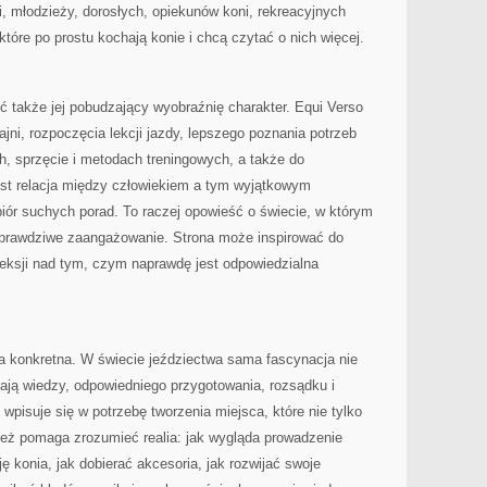
i, młodzieży, dorosłych, opiekunów koni, rekreacyjnych
tóre po prostu kochają konie i chcą czytać o nich więcej.
ić także jej pobudzający wyobraźnię charakter. Equi Verso
ni, rozpoczęcia lekcji jazdy, lepszego poznania potrzeb
h, sprzęcie i metodach treningowych, a także do
est relacja między człowiekiem a tym wyjątkowym
zbiór suchych porad. To raczej opowieść o świecie, w którym
i prawdziwe zaangażowanie. Strona może inspirować do
fleksji nad tym, czym naprawdę jest odpowiedzialna
a konkretna. W świecie jeździectwa sama fascynacja nie
ją wiedzy, odpowiedniego przygotowania, rozsądku i
wpisuje się w potrzebę tworzenia miejsca, które nie tylko
eż pomaga zrozumieć realia: jak wygląda prowadzenie
ję konia, jak dobierać akcesoria, jak rozwijać swoje