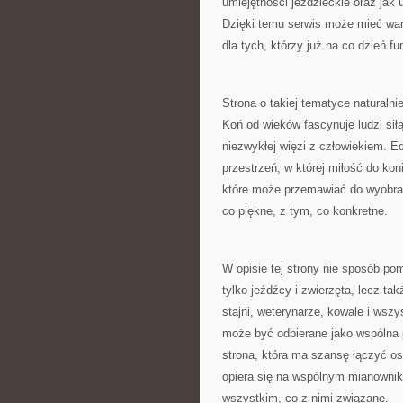
umiejętności jeździeckie oraz jak
Dzięki temu serwis może mieć war
dla tych, którzy już na co dzień f
Strona o takiej tematyce naturalni
Koń od wieków fascynuje ludzi siłą,
niezwykłej więzi z człowiekiem. E
przestrzeń, w której miłość do kon
które może przemawiać do wyobraźn
co piękne, z tym, co konkretne.
W opisie tej strony nie sposób po
tylko jeźdźcy i zwierzęta, lecz tak
stajni, weterynarze, kowale i wsz
może być odbierane jako wspólna 
strona, która ma szansę łączyć o
opiera się na wspólnym mianownik
wszystkim, co z nimi związane.