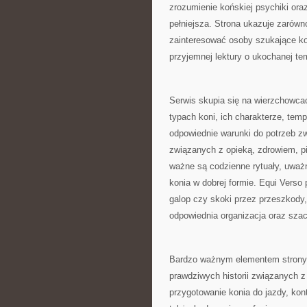
zrozumienie końskiej psychiki oraz
pełniejsza. Strona ukazuje zarówn
zainteresować osoby szukające konk
przyjemnej lektury o ukochanej te
Serwis skupia się na wierzchowcac
typach koni, ich charakterze, tem
odpowiednie warunki do potrzeb z
związanych z opieką, zdrowiem, pi
ważne są codzienne rytuały, uważ
konia w dobrej formie. Equi Verso 
galop czy skoki przez przeszkody, 
odpowiednia organizacja oraz szac
Bardzo ważnym elementem strony je
prawdziwych historii związanych 
przygotowanie konia do jazdy, kontr