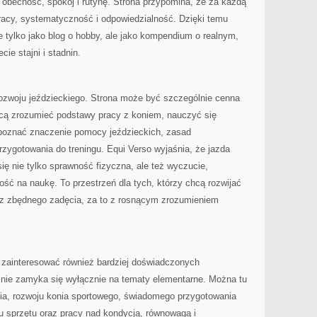
 obecność, spokój i rutynę. Strona przypomina, że za każdą
racy, systematyczność i odpowiedzialność. Dzięki temu
 tylko jako blog o hobby, ale jako kompendium o realnym,
ie stajni i stadnin.
ozwoju jeździeckiego. Strona może być szczególnie cenna
hcą zrozumieć podstawy pracy z koniem, nauczyć się
poznać znaczenie pomocy jeździeckich, zasad
zygotowania do treningu. Equi Verso wyjaśnia, że jazda
 się nie tylko sprawność fizyczna, ale też wyczucie,
ość na naukę. To przestrzeń dla tych, którzy chcą rozwijać
bez zbędnego zadęcia, za to z rosnącym zrozumieniem
 zainteresować również bardziej doświadczonych
 nie zamyka się wyłącznie na tematy elementarne. Można tu
nia, rozwoju konia sportowego, świadomego przygotowania
 sprzętu oraz pracy nad kondycją, równowagą i