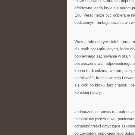
także budowanie zaufania poprzez
efektowną jazdą kryje się ogrom p
Equi Verso może być odbierane nie
codziennym funkcjonowaniu w świec
Ważną rolę odgrywa także temat r
dla osób początkujących, które c
poprawnego zachowania w stajni, 
bezpieczeństwa i odpowiedniego pr
konna to dziedzina, w której liczy
cierpliwość, konsekwencja i otwart
się krok po kroku, bez chaosu i 
końskiej natury.
Jednocześnie serwis ma potencjał
miłośników jeździectwa, ponieważ
odnaleźć treści dotyczące szkole
do zawodów, odpowiedniego doboru