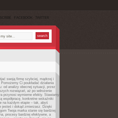
SCRIBE
FACEBOOK
TWITTER
jać swoją firmę szybciej, mądrzej i
 Pomożemy Ci poukładać działania
u: od analizy obecnej sytuacji, przez
szych rozwiązań, aż po wdrożenie
tóra przynosi wymierne efekty. Stawiamy
tą współpracę, konkretne wskaźniki
e na każdym etapie – tak, abyś
ie jesteś i dokąd zmierzasz. Dzięki
gom Twoja marka stanie się bardziej
a, procesy bardziej efektywne, a