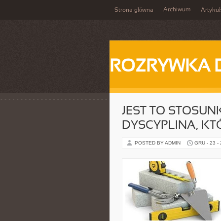
Archiwum
Strona główna
Artykuł
ROZRYWKA 
JEST TO STOSU
DYSCYPLINA, KT
POSTED BY ADMIN
GRU - 23 -