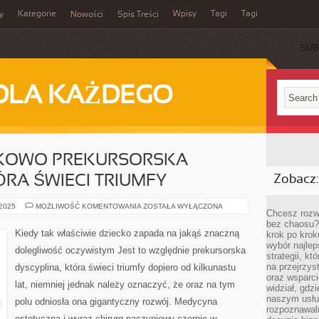
Kategorie
Wpisy
Tagi
Tagi
y
Nowości
Spis Treści
SUB
DLA KAŻDEGO
NKOWO PREKURSORSKA
ÓRA ŚWIECI TRIUMFY
Zobacz:
JEST
 2025
MOŻLIWOŚĆ KOMENTOWANIA
ZOSTAŁA WYŁĄCZONA
Chcesz rozwi
TO
STOSUNKOWO
bez chaosu?
PREKURSORSKA
Kiedy tak właściwie dziecko zapada na jakąś znaczną
krok po krok
DYSCYPLINA,
wybór najlep
KTÓRA
dolegliwość oczywistym Jest to względnie prekursorska
ŚWIECI
strategii, k
TRIUMFY
na przejrzys
dyscyplina, która świeci triumfy dopiero od kilkunastu
oraz wsparci
lat, niemniej jednak należy oznaczyć, że oraz na tym
widział, gdz
naszym usłu
polu odniosła ona gigantyczny rozwój. Medycyna
rozpoznawaln
estetyczna i wyraz chirurg naczyniowy czerpie w