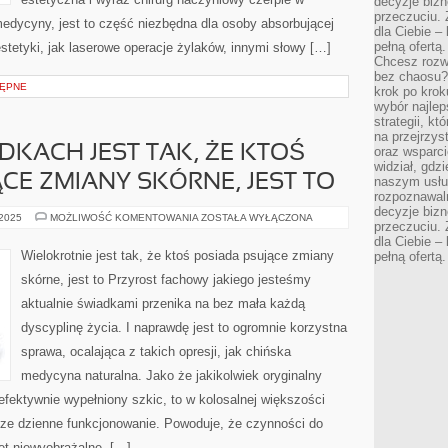
decyzje bizn
przeczuciu. 
edycyny, jest to część niezbędna dla osoby absorbującej
dla Ciebie – 
pełną ofertą.
estetyki, jak laserowe operacje żylaków, innymi słowy […]
Chcesz rozwi
bez chaosu?
ĘPNE
krok po krok
wybór najlep
strategii, k
na przejrzys
DKACH JEST TAK, ŻE KTOŚ
oraz wsparci
widział, gdz
CE ZMIANY SKÓRNE, JEST TO
naszym usłu
rozpoznawaln
decyzje bizn
W
 2025
MOŻLIWOŚĆ KOMENTOWANIA
ZOSTAŁA WYŁĄCZONA
przeczuciu. 
WIELU
PRZYPADKACH
dla Ciebie – 
JEST
Wielokrotnie jest tak, że ktoś posiada psujące zmiany
pełną ofertą.
TAK,
ŻE
skórne, jest to Przyrost fachowy jakiego jesteśmy
KTOŚ
POSIADA
aktualnie świadkami przenika na bez mała każdą
SZPECĄCE
ZMIANY
dyscyplinę życia. I naprawdę jest to ogromnie korzystna
SKÓRNE,
JEST
TO
sprawa, ocalająca z takich opresji, jak chińska
medycyna naturalna. Jako że jakikolwiek oryginalny
 efektywnie wypełniony szkic, to w kolosalnej większości
ze dzienne funkcjonowanie. Powoduje, że czynności do
wet niewyobrażalne, […]