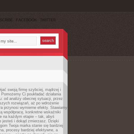
SCRIBE
FACEBOOK
TWITTER
jać swoją firmę szybciej, mądrzej i
 Pomożemy Ci poukładać działania
u: od analizy obecnej sytuacji, przez
szych rozwiązań, aż po wdrożenie
tóra przynosi wymierne efekty. Stawiamy
tą współpracę, konkretne wskaźniki
e na każdym etapie – tak, abyś
ie jesteś i dokąd zmierzasz. Dzięki
gom Twoja marka stanie się bardziej
a, procesy bardziej efektywne, a