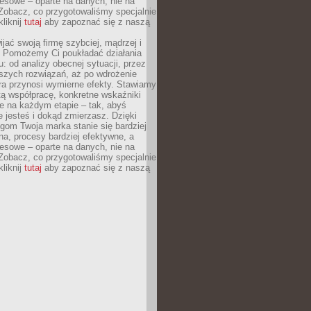
esowe – oparte na danych, nie na
Zobacz, co przygotowaliśmy specjalnie
kliknij
tutaj
aby zapoznać się z naszą
jać swoją firmę szybciej, mądrzej i
 Pomożemy Ci poukładać działania
u: od analizy obecnej sytuacji, przez
szych rozwiązań, aż po wdrożenie
tóra przynosi wymierne efekty. Stawiamy
tą współpracę, konkretne wskaźniki
e na każdym etapie – tak, abyś
ie jesteś i dokąd zmierzasz. Dzięki
gom Twoja marka stanie się bardziej
a, procesy bardziej efektywne, a
esowe – oparte na danych, nie na
Zobacz, co przygotowaliśmy specjalnie
kliknij
tutaj
aby zapoznać się z naszą