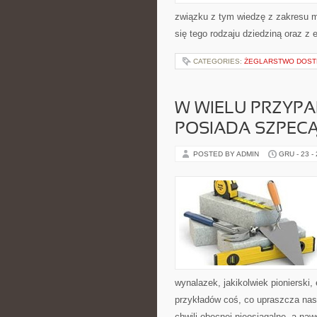
związku z tym wiedzę z zakresu m
się tego rodzaju dziedziną oraz z 
CATEGORIES:
ŻEGLARSTWO DOST
W WIELU PRZYPA
POSIADA SZPECĄ
POSTED BY ADMIN
GRU - 23 -
wynalazek, jakikolwiek pionierski,
przykładów coś, co upraszcza nas
chwili obecnej nieosiągalne, a na