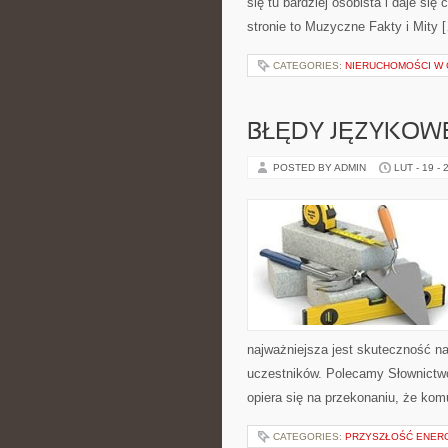
się tu bardziej osobista i daje si
stronie to Muzyczne Fakty i Mity 
CATEGORIES:
NIERUCHOMOŚCI W C
BŁĘDY JĘZYKOW
POSTED BY ADMIN
LUT - 19 - 
najważniejsza jest skuteczność na
uczestników. Polecamy Słownictwo 
opiera się na przekonaniu, że kom
CATEGORIES:
PRZYSZŁOŚĆ ENERG