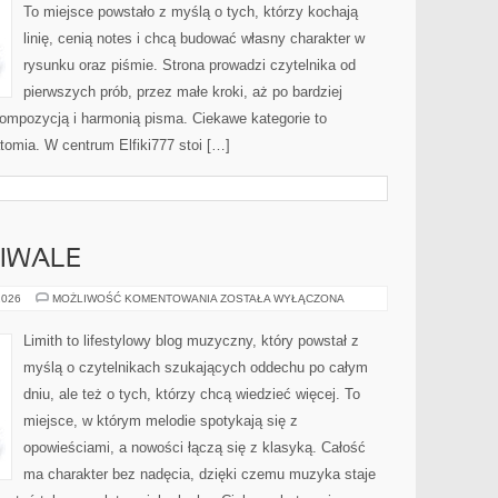
To miejsce powstało z myślą o tych, którzy kochają
linię, cenią notes i chcą budować własny charakter w
rysunku oraz piśmie. Strona prowadzi czytelnika od
pierwszych prób, przez małe kroki, aż po bardziej
mpozycją i harmonią pisma. Ciekawe kategorie to
natomia. W centrum Elfiki777 stoi […]
TIWALE
KONCERTY
2026
MOŻLIWOŚĆ KOMENTOWANIA
ZOSTAŁA WYŁĄCZONA
I
FESTIWALE
Limith to lifestylowy blog muzyczny, który powstał z
myślą o czytelnikach szukających oddechu po całym
dniu, ale też o tych, którzy chcą wiedzieć więcej. To
miejsce, w którym melodie spotykają się z
opowieściami, a nowości łączą się z klasyką. Całość
ma charakter bez nadęcia, dzięki czemu muzyka staje