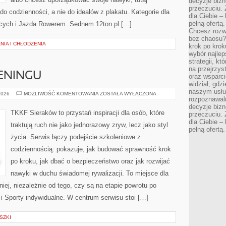
decyzje bizn
przeczuciu. 
o codzienności, a nie do ideałów z plakatu. Kategorie dla
dla Ciebie – 
pełną ofertą.
ących i Jazda Rowerem. Sednem 12ton.pl […]
Chcesz rozwi
bez chaosu?
IA I CHŁODZENIA
krok po krok
wybór najlep
strategii, k
na przejrzys
ENINGU
oraz wsparci
widział, gdz
naszym usłu
PLANOWANIE
2026
MOŻLIWOŚĆ KOMENTOWANIA
ZOSTAŁA WYŁĄCZONA
rozpoznawaln
TRENINGU
decyzje bizn
TKKF Sieraków to przystań inspiracji dla osób, które
przeczuciu. 
dla Ciebie – 
traktują ruch nie jako jednorazowy zryw, lecz jako styl
pełną ofertą.
życia. Serwis łączy podejście szkoleniowe z
codziennością: pokazuje, jak budować sprawność krok
po kroku, jak dbać o bezpieczeństwo oraz jak rozwijać
nawyki w duchu świadomej rywalizacji. To miejsce dla
iej, niezależnie od tego, czy są na etapie powrotu po
i Sporty indywidualne. W centrum serwisu stoi […]
SZKI