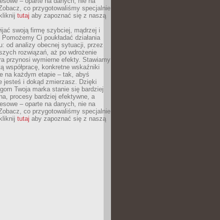
esowe – oparte na danych, nie na
Zobacz, co przygotowaliśmy specjalnie
kliknij
tutaj
aby zapoznać się z naszą
jać swoją firmę szybciej, mądrzej i
 Pomożemy Ci poukładać działania
u: od analizy obecnej sytuacji, przez
szych rozwiązań, aż po wdrożenie
tóra przynosi wymierne efekty. Stawiamy
tą współpracę, konkretne wskaźniki
e na każdym etapie – tak, abyś
ie jesteś i dokąd zmierzasz. Dzięki
gom Twoja marka stanie się bardziej
a, procesy bardziej efektywne, a
esowe – oparte na danych, nie na
Zobacz, co przygotowaliśmy specjalnie
kliknij
tutaj
aby zapoznać się z naszą