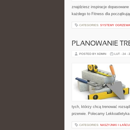
znajdziesz inspiracje dopasowane d
każdego to Fitness dla początkuj
CATEGORIES:
SYSTEMY OGRZEWAN
PLANOWANIE TR
POSTED BY ADMIN
LUT - 24 - 
tych, którzy chcą trenować rozsądn
przerwie. Polecamy Lekkoatletyka 
CATEGORIES:
NASZYJNIKI I ŁAŃCU