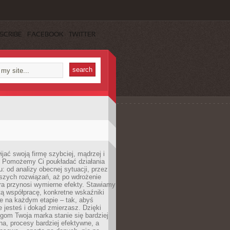
SCRIBE
FACEBOOK
TWITTER
jać swoją firmę szybciej, mądrzej i
 Pomożemy Ci poukładać działania
u: od analizy obecnej sytuacji, przez
szych rozwiązań, aż po wdrożenie
tóra przynosi wymierne efekty. Stawiamy
tą współpracę, konkretne wskaźniki
e na każdym etapie – tak, abyś
ie jesteś i dokąd zmierzasz. Dzięki
gom Twoja marka stanie się bardziej
a, procesy bardziej efektywne, a