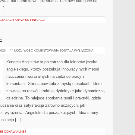
ę czytać tak samo łatwo, jak słucha. Ciekawe kategorie na
[…]
ZASACH KRYZYSU I INFLACJI
E
BŁĘDY
2026
MOŻLIWOŚĆ KOMENTOWANIA
ZOSTAŁA WYŁĄCZONA
JĘZYKOWE
Kongres Anglistów to przestrzeń dla lektorów języka
angielskiego, którzy poszukują innowacyjnych metod
nauczania i wdrażalnych narzędzi do pracy z
kursantami. Strona powstała z myślą o osobach, które
stawiają na rozwój i traktują dydaktykę jako dynamiczną
dziedzinę. To miejsce spotkania teorii i praktyki, gdzie
uczania oraz satysfakcja zarówno uczących, jak i
i wyrażenia i Angielski dla początkujących. Idea strony
unikacja […]
II ODNAWIALNEJ