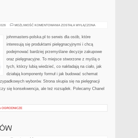
MARY
2026
MOŻLIWOŚĆ KOMENTOWANIA
ZOSTAŁA WYŁĄCZONA
KAY
(USA)
johnmasters-polska.pl to serwis dla osób, które
interesują się produktami pielęgnacyjnymi i chcą
podejmować bardziej przemyślane decyzje zakupowe
oraz pielęgnacyjne. To miejsce stworzone z myślą o
tych, którzy lubią wiedzieć, co nakładają na ciało, jak
działają komponenty formuł i jak budować schemat
rzypadkowych wyborów. Strona skupia się na pielęgnacji
iczy się konsekwencja, ale też rozsądek. Polecamy Chanel
IA OGRODNICZE
DÓW