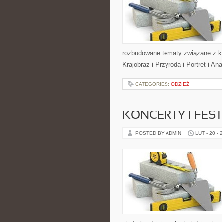
rozbudowane tematy związane z ko
Krajobraz i Przyroda i Portret i A
CATEGORIES:
ODZIEŻ
KONCERTY I FES
POSTED BY ADMIN
LUT - 20 - 