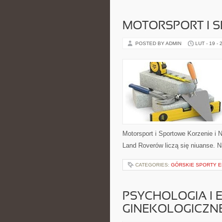
MOTORSPORT I 
POSTED BY ADMIN
LUT - 19 - 
Motorsport i Sportowe Korzenie i
Land Roverów liczą się niuanse. 
CATEGORIES:
GÓRSKIE SPORTY 
PSYCHOLOGIA I 
GINEKOLOGICZN