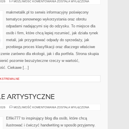
RODZAJE
2026
MOŻLIWOŚĆ KOMENTOWANIA
ZOSTAŁA WYŁĄCZONA
ODPADÓW
makmetalik.pl to serwis informacyjny poświęcony
tematyce ponownego wykorzystania oraz obrotu
odpadami nadającymi się do odzysku. To miejsce dla
osób i firm, które chcą lepiej rozumieć, jak działa rynek
metali, jak przygotować odpady do sprzedaży, jak
przebiega proces klasyfikacji oraz dlaczego właściwe
nie zarówno dla ekologii, jak i dla portfela. Strona skupia
mienić pozornie bezużyteczne rzeczy w wartość,
ność. Ciekawe […]
EKSTREMALNE
YLE ARTYSTYCZNE
INSPIRACJE
2026
MOŻLIWOŚĆ KOMENTOWANIA
ZOSTAŁA WYŁĄCZONA
I
STYLE
ARTYSTYCZNE
Elfiki777 to inspirujący blog dla osób, które chcą
ilustrować i ćwiczyć handwriting w sposób przyjemny.