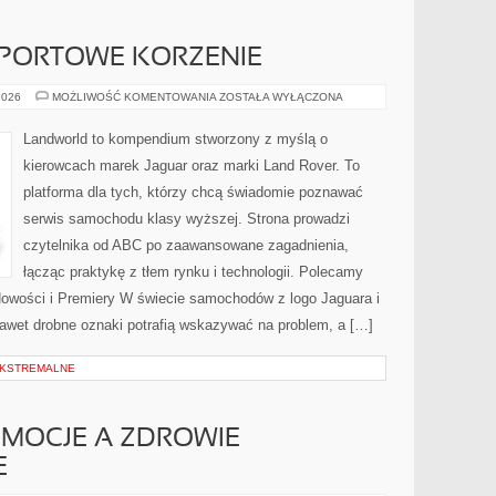
SPORTOWE KORZENIE
MOTORSPORT
2026
MOŻLIWOŚĆ KOMENTOWANIA
ZOSTAŁA WYŁĄCZONA
I
SPORTOWE
KORZENIE
Landworld to kompendium stworzony z myślą o
kierowcach marek Jaguar oraz marki Land Rover. To
platforma dla tych, którzy chcą świadomie poznawać
serwis samochodu klasy wyższej. Strona prowadzi
czytelnika od ABC po zaawansowane zagadnienia,
łącząc praktykę z tłem rynku i technologii. Polecamy
 Nowości i Premiery W świecie samochodów z logo Jaguara i
Nawet drobne oznaki potrafią wskazywać na problem, a […]
EKSTREMALNE
EMOCJE A ZDROWIE
E