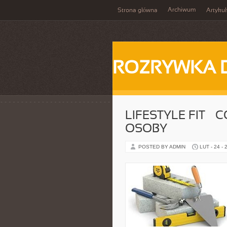
Archiwum
Strona główna
Artykuł
ROZRYWKA 
LIFESTYLE FIT –
OSOBY
POSTED BY ADMIN
LUT - 24 - 