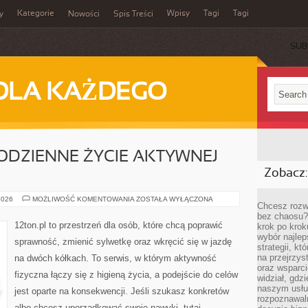
Kategorie
Wpisy
Tagi
Tagi
y
Nowości
Spis Treści
SUB
DLA KAŻDEGO
 CODZIENNE ŻYCIE AKTYWNEJ
Zobacz:
LIFESTYLE
2026
MOŻLIWOŚĆ KOMENTOWANIA
ZOSTAŁA WYŁĄCZONA
Chcesz rozwi
FIT
–
bez chaosu?
CODZIENNE
12ton.pl to przestrzeń dla osób, które chcą poprawić
krok po krok
ŻYCIE
wybór najlep
AKTYWNEJ
sprawność, zmienić sylwetkę oraz wkręcić się w jazdę
OSOBY
strategii, k
na przejrzys
na dwóch kółkach. To serwis, w którym aktywność
oraz wsparci
fizyczna łączy się z higieną życia, a podejście do celów
widział, gdz
naszym usłu
jest oparte na konsekwencji. Jeśli szukasz konkretów
rozpoznawaln
albo chcesz uporządkować swoje nawyki, tutaj