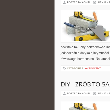
POSTED BY ADMIN
LUT - 18 - 
powstają tak, aby porządkować inf
jednocześnie dotykają intymności
równowaga hormonalna. Na łamach 
CATEGORIES:
WYSKOCZMY
DIY – ZRÓB TO 
POSTED BY ADMIN
LUT - 17 - 