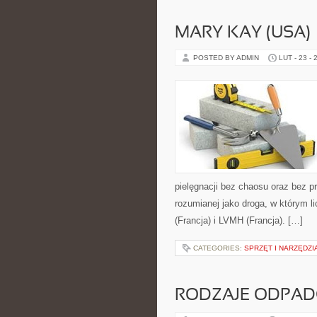
MARY KAY (USA)
POSTED BY ADMIN
LUT - 23 - 
pielęgnacji bez chaosu oraz bez p
rozumianej jako droga, w którym l
(Francja) i LVMH (Francja). […]
CATEGORIES:
SPRZĘT I NARZĘDZ
RODZAJE ODPA