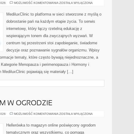
PSYCHOLOGIA
2026
MOŻLIWOŚĆ KOMENTOWANIA
ZOSTAŁA WYŁĄCZONA
I
EMOCJE
A
MediluxClinic to platforma w sieci stworzone z myślą o
ZDROWIE
GINEKOLOGICZNE
dobrostanie pań na każdym etapie życia. To serwis
internetowy, który łączy rzetelną edukację z
wspierającym tonem dla zwyczajnych wyzwań. W
centrum tej przestrzeni stoi zapobieganie, świadome
decyzje oraz poznawanie sygnałów organizmu. Wpisy
ormacje tematy, które często bywają niejednoznaczne, a
. Kategorie Menopauza i perimenopauza i Hormony i
MediluxClinic pojawiają się materiały […]
SAM W OGRODZIE
DIY
2026
MOŻLIWOŚĆ KOMENTOWANIA
ZOSTAŁA WYŁĄCZONA
–
ZRÓB
TO
Hellerówka to magazyn online poświęcony ogrodom
SAM
W
tematycznym oraz wszystkiemu, co pomaga
OGRODZIE