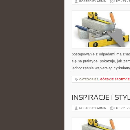
POSTED BY ADMIN
LUT - 23 - 
postępowanie z odpadami ma znacze
się na praktyce: pokazuje, jak za
jednocześnie wspierając cyrkular
CATEGORIES:
GÓRSKIE SPORTY 
INSPIRACJE I ST
POSTED BY ADMIN
LUT - 21 - 