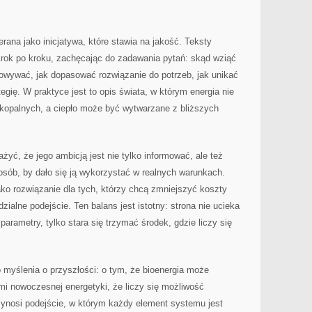
ana jako inicjatywa, które stawia na jakość. Teksty
krok po kroku, zachęcając do zadawania pytań: skąd wziąć
chowywać, jak dopasować rozwiązanie do potrzeb, jak unikać
tegię. W praktyce jest to opis świata, w którym energia nie
 kopalnych, a ciepło może być wytwarzane z bliższych
żyć, że jego ambicją jest nie tylko informować, ale też
sób, by dało się ją wykorzystać w realnych warunkach.
jako rozwiązanie dla tych, którzy chcą zmniejszyć koszty
ialne podejście. Ten balans jest istotny: strona nie ucieka
parametry, tylko stara się trzymać środek, gdzie liczy się
o myślenia o przyszłości: o tym, że bioenergia może
i nowoczesnej energetyki, że liczy się możliwość
przynosi podejście, w którym każdy element systemu jest