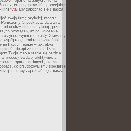
esowe – oparte na danych, nie na
Zobacz, co przygotowaliśmy specjalnie
kliknij
tutaj
aby zapoznać się z naszą
jać swoją firmę szybciej, mądrzej i
 Pomożemy Ci poukładać działania
u: od analizy obecnej sytuacji, przez
szych rozwiązań, aż po wdrożenie
tóra przynosi wymierne efekty. Stawiamy
tą współpracę, konkretne wskaźniki
e na każdym etapie – tak, abyś
ie jesteś i dokąd zmierzasz. Dzięki
gom Twoja marka stanie się bardziej
a, procesy bardziej efektywne, a
esowe – oparte na danych, nie na
Zobacz, co przygotowaliśmy specjalnie
kliknij
tutaj
aby zapoznać się z naszą