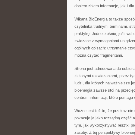
dopiero zbiera informacje, jak i dl
Wikana BioEnergia to także spos
czytelnika trudnymi terminami, str
praktykę. Jednocześnie, jeśli wcho
związane z wymaganiami urządzeń,
ogólnych opisach: utrzymanie czy
można czytać fragmentami.
Strona jest adresowana do odbior
zielonymi rozwiązaniami, przez ty
ludzi, dla których najważniejsze j
bioenergia zawsze stoi na przecię
centrum informacji, które pomaga
Ważne jest też to, że przekaz nie 
pokazuje ją jako rozsądną część r
tym, jak wykorzystywać resztki p
zasoby. Z tej perspektywy bioene