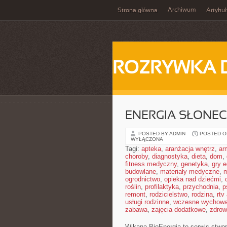
Archiwum
Strona główna
Artykuł
ROZRYWKA 
ENERGIA SŁONE
POSTED BY ADMIN
POSTED ON
WYŁĄCZONA
Tagi:
apteka
,
aranżacja wnętrz
,
ar
choroby
,
diagnostyka
,
dieta
,
dom
,
fitness medyczny
,
genetyka
,
gry 
budowlane
,
materiały medyczne
,
m
ogrodnictwo
,
opieka nad dziećmi
,
roślin
,
profilaktyka
,
przychodnia
,
p
remont
,
rodzicielstwo
,
rodzina
,
rtv
usługi rodzinne
,
wczesne wychowa
zabawa
,
zajęcia dodatkowe
,
zdrow
Wikana BioEnergia to serwis stwor