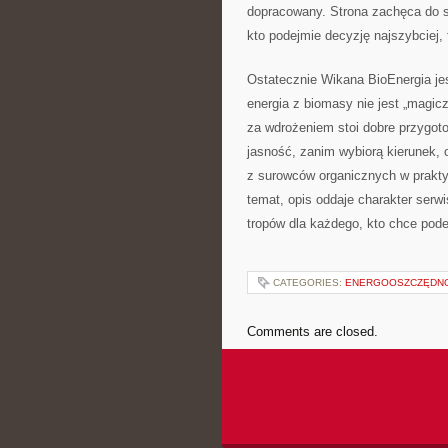
dopracowany. Strona zachęca do sp
kto podejmie decyzję najszybciej, 
Ostatecznie Wikana BioEnergia jes
energia z biomasy nie jest „magicz
za wdrożeniem stoi dobre przygoto
jasność, zanim wybiorą kierunek, o
z surowców organicznych w praktyc
temat, opis oddaje charakter serwi
tropów dla każdego, kto chce pode
CATEGORIES:
ENERGOOSZCZĘDNO
Comments are closed.