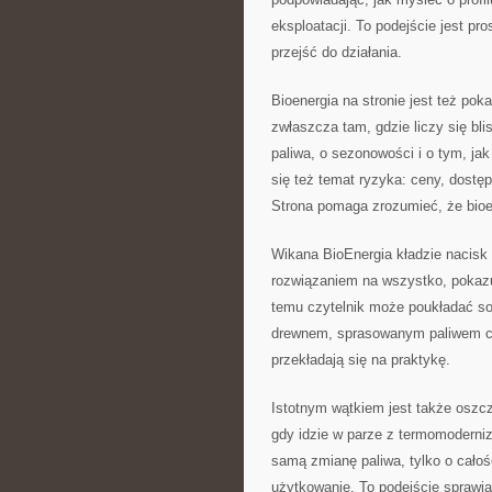
eksploatacji. To podejście jest pro
przejść do działania.
Bioenergia na stronie jest też po
zwłaszcza tam, gdzie liczy się bl
paliwa, o sezonowości i o tym, ja
się też temat ryzyka: ceny, dostę
Strona pomaga zrozumieć, że bioene
Wikana BioEnergia kładzie nacisk
rozwiązaniem na wszystko, pokazuj
temu czytelnik może poukładać so
drewnem, sprasowanym paliwem czy
przekładają się na praktykę.
Istotnym wątkiem jest także oszcz
gdy idzie w parze z termomoderniz
samą zmianę paliwa, tylko o całoś
użytkowanie. To podejście sprawia