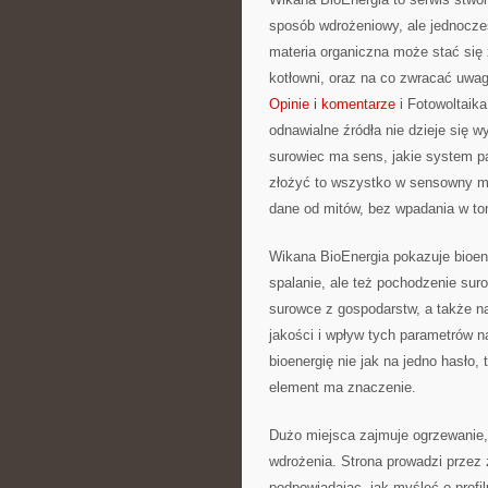
sposób wdrożeniowy, ale jednocze
materia organiczna może stać się ź
kotłowni, oraz na co zwracać uwag
Opinie i komentarze
i Fotowoltaika
odnawialne źródła nie dzieje się w
surowiec ma sens, jakie system pas
złożyć to wszystko w sensowny mo
dane od mitów, bez wpadania w to
Wikana BioEnergia pokazuje bioener
spalanie, ale też pochodzenie sur
surowce z gospodarstw, a także na
jakości i wpływ tych parametrów na
bioenergię nie jak na jedno hasło,
element ma znaczenie.
Dużo miejsca zajmuje ogrzewanie, 
wdrożenia. Strona prowadzi przez
podpowiadając, jak myśleć o profil