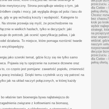
decyzje bizn
przeczuciu. 
śnie merytoryczny. Strona porządkuje wiedzę o tym, jak
dla Ciebie – 
pełną ofertą.
ródłem ciepła i mocy, jak wygląda droga od pola i lasu do
Chcesz rozwi
ę, gdy w grę wchodzą koszty i wydajność. Kategorie to
bez chaosu?
krok po krok
. Na stronie przewija się myśl, że przechodzenie na
wybór najlep
yłącznie w wielkich hasłach, tylko w decyzjach: jaki
strategii, k
na przejrzys
uje do potrzeb, jak ocenić specyfikację paliwa, i jak
oraz wsparci
widział, gdz
del działania. To miejsce, które pomaga rozróżnić twarde
naszym usłu
n encyklopedyjny.
rozpoznawaln
decyzje bizn
przeczuciu. 
gię jako szeroki temat, gdzie liczy się nie tylko samo
dla Ciebie – 
pełną ofertą.
owca. Pojawia się tu spojrzenie na surowce drzewne oraz
 to, co często jest pomijane: zawartość popiołu, zmienność
 pracę instalacji. Dzięki temu czytelnik uczy się patrzeć na
 tylko jak na układ naczyń połączonych, w której każdy
bo właśnie tam bioenergia bywa najłatwiejsza do
 zagadnienia związane z kotłowniami na biomasę,
u zapotrzebowania, o składowaniu, o sterowaniu i o