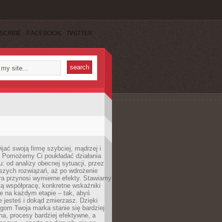
SCRIBE
FACEBOOK
TWITTER
jać swoją firmę szybciej, mądrzej i
 Pomożemy Ci poukładać działania
u: od analizy obecnej sytuacji, przez
szych rozwiązań, aż po wdrożenie
tóra przynosi wymierne efekty. Stawiamy
tą współpracę, konkretne wskaźniki
e na każdym etapie – tak, abyś
ie jesteś i dokąd zmierzasz. Dzięki
gom Twoja marka stanie się bardziej
a, procesy bardziej efektywne, a