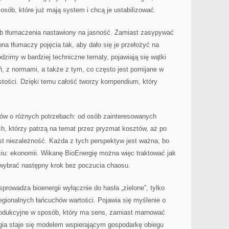
a osób, które już mają system i chcą je ustabilizować.
ób tłumaczenia nastawiony na jasność. Zamiast zasypywać
ona tłumaczy pojęcia tak, aby dało się je przełożyć na
dzimy w bardziej techniczne tematy, pojawiają się wątki
 z normami, a także z tym, co często jest pomijane w
stości. Dzięki temu całość tworzy kompendium, który
ców o różnych potrzebach: od osób zainteresowanych
ch, którzy patrzą na temat przez pryzmat kosztów, aż po
est niezależność. Każda z tych perspektyw jest ważna, bo
ciu: ekonomii. Wikanę BioEnergię można więc traktować jak
 wybrać następny krok bez poczucia chaosu.
sprowadza bioenergii wyłącznie do hasła „zielone”, tylko
egionalnych łańcuchów wartości. Pojawia się myślenie o
rodukcyjne w sposób, który ma sens, zamiast marnować
rgia staje się modelem wspierającym gospodarkę obiegu