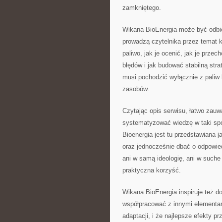
zamkniętego.
Wikana BioEnergia może być odbier
prowadzą czytelnika przez temat 
paliwo, jak je ocenić, jak je prze
błędów i jak budować stabilną stra
musi pochodzić wyłącznie z paliw
zasobów.
Czytając opis serwisu, łatwo zauwa
systematyzować wiedzę w taki spo
Bioenergia jest tu przedstawiana 
oraz jednocześnie dbać o odpowiedz
ani w samą ideologię, ani w suche 
praktyczna korzyść.
Wikana BioEnergia inspiruje też d
współpracować z innymi elementam
adaptacji, i że najlepsze efekty 