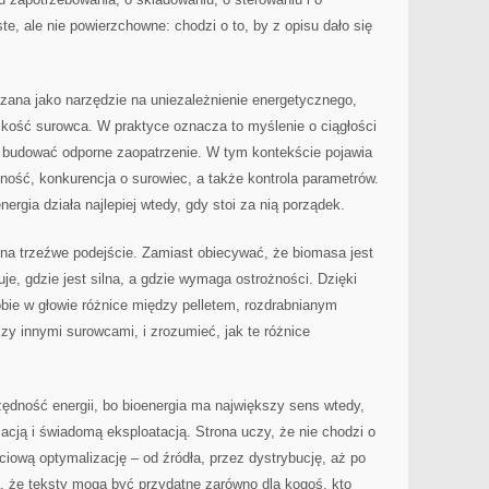
ste, ale nie powierzchowne: chodzi o to, by z opisu dało się
kazana jako narzędzie na uniezależnienie energetycznego,
iskość surowca. W praktyce oznacza to myślenie o ciągłości
k budować odporne zaopatrzenie. W tym kontekście pojawia
pność, konkurencja o surowiec, a także kontrola parametrów.
rgia działa najlepiej wtedy, gdy stoi za nią porządek.
 na trzeźwe podejście. Zamiast obiecywać, że biomasa jest
e, gdzie jest silna, a gdzie wymaga ostrożności. Dzięki
bie w głowie różnice między pelletem, rozdrabnianym
 innymi surowcami, i zrozumieć, jak te różnice
ędność energii, bo bioenergia ma największy sens wtedy,
acją i świadomą eksploatacją. Strona uczy, że nie chodzi o
ciową optymalizację – od źródła, przez dystrybucję, aż po
, że teksty mogą być przydatne zarówno dla kogoś, kto