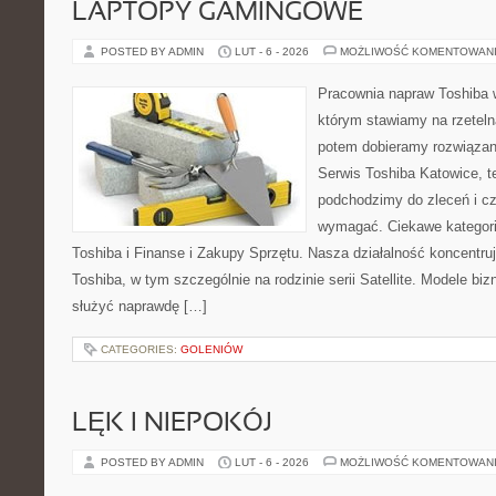
LAPTOPY GAMINGOWE
POSTED BY ADMIN
LUT - 6 - 2026
MOŻLIWOŚĆ KOMENTOWAN
Pracownia napraw Toshiba 
którym stawiamy na rzeteln
potem dobieramy rozwiązanie
Serwis Toshiba Katowice, t
podchodzimy do zleceń i cz
wymagać. Ciekawe kategorie
Toshiba i Finanse i Zakupy Sprzętu. Nasza działalność koncentru
Toshiba, w tym szczególnie na rodzinie serii Satellite. Modele biz
służyć naprawdę […]
CATEGORIES:
GOLENIÓW
LĘK I NIEPOKÓJ
POSTED BY ADMIN
LUT - 6 - 2026
MOŻLIWOŚĆ KOMENTOWAN