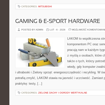
CATEGORIES:
MITSUBISHI
GAMING & E-SPORT HARDWARE
POSTED BY ADMIN
LUT - 6 - 2026
MOŻLIWOŚĆ KOMENTOWAN
LAKOM to współczesna str
komponentom PC oraz serwi
pracują nam w każdym tygo
z myślą o osobach, które 
także o tych, którzy potrz
wtedy, gdy komputer zwalnia
i ultrabooki i Zielony sprzęt: energooszczędność i recykling. W ś
potrafią zmylić, LAKOM stawia na jasność i uczciwość. Zamiast 
praktykę: testy, […]
CATEGORIES:
ZIELONE DACHY I OGRODY WERTYKALNE