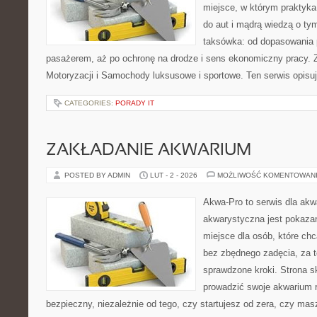
miejsce, w którym praktyk
do aut i mądrą wiedzą o ty
taksówka: od dopasowania p
pasażerem, aż po ochronę na drodze i sens ekonomiczny pracy. Z
Motoryzacji i Samochody luksusowe i sportowe. Ten serwis opisuj
CATEGORIES:
PORADY IT
ZAKŁADANIE AKWARIUM
POSTED BY ADMIN
LUT - 2 - 2026
MOŻLIWOŚĆ KOMENTOWAN
Akwa-Pro to serwis dla akw
akwarystyczna jest pokazan
miejsce dla osób, które ch
bez zbędnego zadęcia, za t
sprawdzone kroki. Strona s
prowadzić swoje akwarium 
bezpieczny, niezależnie od tego, czy startujesz od zera, czy masz