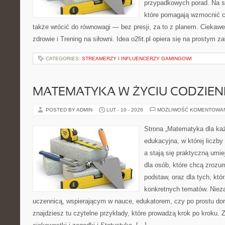
przypadkowych porad. Na st
które pomagają wzmocnić ci
także wrócić do równowagi — bez presji, za to z planem. Ciekawe 
zdrowie i Trening na siłowni. Idea o2fit.pl opiera się na prostym z
CATEGORIES:
STREAMERZY I INFLUENCERZY GAMINGOWI
MATEMATYKA W ŻYCIU CODZIE
POSTED BY ADMIN
LUT - 10 - 2026
MOŻLIWOŚĆ KOMENTOWA
Strona „Matematyka dla każ
edukacyjna, w której liczby
a stają się praktyczną umi
dla osób, które chcą zroz
podstaw, oraz dla tych, któ
konkretnych tematów. Nieza
uczennicą, wspierającym w nauce, edukatorem, czy po prostu do
znajdziesz tu czytelne przykłady, które prowadzą krok po kroku