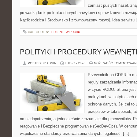
zamiast pustych haseł, znaj
prowadzą krok po kroku dobrych nawyków i sprawdzonych rozwiąz
Kącik rodzica i Środowisko i zrównoważony rozwój. Idea serwisu 
CATEGORIES:
JEDZENIE W RUCHU
POLITYKI I PROCEDURY WEWNĘ
POSTED BY ADMIN
LUT - 7 - 2026
MOŻLIWOŚĆ KOMENTOWAN
Przewodnik po GDPR to mie
reguły zarządzania informa
w życie RODO. Strona jest
praktykach w instytucjach o
ochronę danych. Jej cel to u
przepisów w taki sposób, a
na niedopatrzenia, a jednocześnie zrozumiałe dla pracowników. P
reagowanie i Bezpieczne programowanie (SecDevOps). W centrum
współczesne standardy przetwarzania danych: legalność, […]