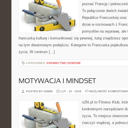
poznać Francję i jednocześn
To połączenie dwóch świat
Republice Francuskiej oraz 
drzwi w rozmowach z Franc
pomysłów na wyprawę, ale 
francuską kulturę i komunikować się pewniej, tutaj znajdziesz o
na tym dwutorowym podejściu. Kategorie to Francuska popkultura i
życia. W centrum […]
CATEGORIES:
KRAWIECTWO DOMOWE
MOTYWACJA I MINDSET
POSTED BY ADMIN
LUT - 10 - 2026
MOŻLIWOŚĆ KOMENTOWA
o2fit.pl to Fitness Klub, kt
konkretnymi narzędziami do
życia. To miejsce stworzon
ćwiczyć mądrzej, a jednocze