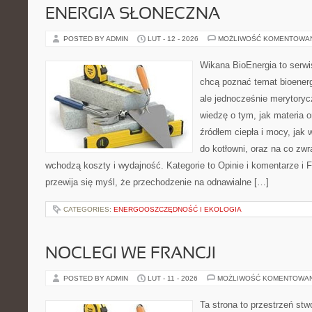
ENERGIA SŁONECZNA
POSTED BY ADMIN
LUT - 12 - 2026
MOŻLIWOŚĆ KOMENTOWA
Wikana BioEnergia to serwi
chcą poznać temat bioener
ale jednocześnie merytoryc
wiedzę o tym, jak materia 
źródłem ciepła i mocy, jak 
do kotłowni, oraz na co zw
wchodzą koszty i wydajność. Kategorie to Opinie i komentarze i F
przewija się myśl, że przechodzenie na odnawialne […]
CATEGORIES:
ENERGOOSZCZĘDNOŚĆ I EKOLOGIA
NOCLEGI WE FRANCJI
POSTED BY ADMIN
LUT - 11 - 2026
MOŻLIWOŚĆ KOMENTOWA
Ta strona to przestrzeń stw