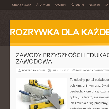
Archiwum
Kategorie
Strona główna
Artykuły
Nowości
Spi
ROZRYWKA DLA KAŻD
ZAWODY PRZYSZŁOŚCI I EDUKA
ZAWODOWA
POSTED BY ADMIN
LUT - 14 - 2026
MOŻLIWOŚĆ KOMENTOWA
To oddolny portal poświęco
polskim, unijnym oraz świ
osobach, które chcą rozumie
tylko „tu i teraz”, ale równ
jak zmieniają się programy,
podopiecznych, oczekiwani