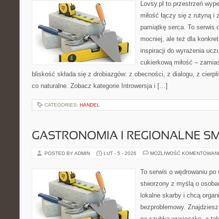
Lovsy.pl to przestrzeń wyp
miłość łączy się z rutyną 
pamiątkę serca. To serwis d
mocniej, ale też dla konkre
inspiracji do wyrażenia ucz
cukierkową miłość – zamias
bliskość składa się z drobiazgów: z obecności, z dialogu, z cierpl
co naturalne. Zobacz kategorie Introwersja i […]
CATEGORIES:
HANDEL
GASTRONOMIA I REGIONALNE S
POSTED BY ADMIN
LUT - 5 - 2026
MOŻLIWOŚĆ KOMENTOWAN
To serwis o wędrowaniu po 
stworzony z myślą o osobac
lokalne skarby i chcą orga
bezproblemowy. Znajdziesz 
na szybką wycieczkę, a ta