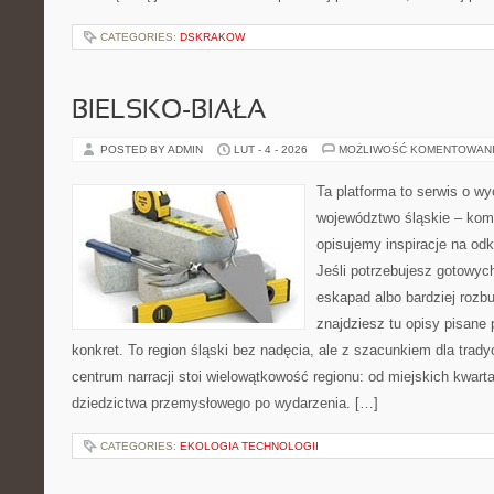
CATEGORIES:
DSKRAKOW
BIELSKO-BIAŁA
POSTED BY ADMIN
LUT - 4 - 2026
MOŻLIWOŚĆ KOMENTOWAN
Ta platforma to serwis o w
województwo śląskie – ko
opisujemy inspiracje na odk
Jeśli potrzebujesz gotowyc
eskapad albo bardziej rozb
znajdziesz tu opisy pisane 
konkret. To region śląski bez nadęcia, ale z szacunkiem dla tradyc
centrum narracji stoi wielowątkowość regionu: od miejskich kwart
dziedzictwa przemysłowego po wydarzenia. […]
CATEGORIES:
EKOLOGIA TECHNOLOGII