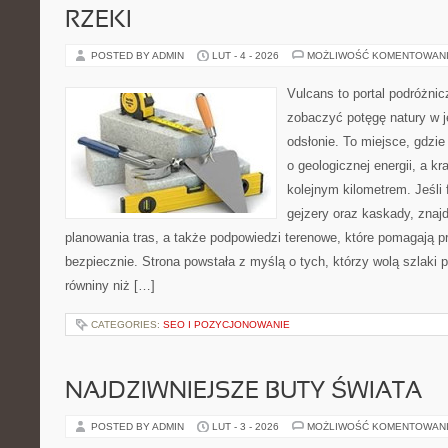
RZEKI
POSTED BY ADMIN
LUT - 4 - 2026
MOŻLIWOŚĆ KOMENTOWAN
Vulcans to portal podróżnic
zobaczyć potęgę natury w je
odsłonie. To miejsce, gdzie
o geologicznej energii, a k
kolejnym kilometrem. Jeśli 
gejzery oraz kaskady, znaj
planowania tras, a także podpowiedzi terenowe, które pomagają 
bezpiecznie. Strona powstała z myślą o tych, którzy wolą szlaki
równiny niż […]
CATEGORIES:
SEO I POZYCJONOWANIE
NAJDZIWNIEJSZE BUTY ŚWIATA
POSTED BY ADMIN
LUT - 3 - 2026
MOŻLIWOŚĆ KOMENTOWAN