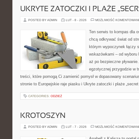
UKRYTE ZATOCZKI I PLAŻE „SECR
POSTED BY ADMIN
LUT - 8 - 2026
MOŻLIWOŚĆ KOMENTOWAN
Ten serwis to kompas dla o
chcą odkrywać świat od str
którym wypoczynek łączy s
wskazówkami – od wyboru k
aż po bezpieczne pływanie.
egzotycznej przygodzie w tr
treści, które pomogą Ci zamienić pomysł w dopasowany scenariu
stronie to Europejskie raje piasku i Ukryte zatoczki i plaże „secre
CATEGORIES:
ODZIEŻ
KROTOSZYN
POSTED BY ADMIN
LUT - 7 - 2026
MOŻLIWOŚĆ KOMENTOWAN
Anabell z Kalisza to portal