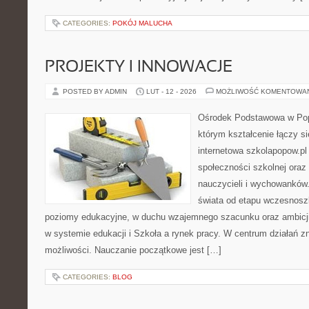
CATEGORIES:
POKÓJ MALUCHA
PROJEKTY I INNOWACJE
POSTED BY ADMIN
LUT - 12 - 2026
MOŻLIWOŚĆ KOMENTOWA
Ośrodek Podstawowa w Popo
którym kształcenie łączy s
internetowa szkolapopow.pl
społeczności szkolnej oraz
nauczycieli i wychowanków.
świata od etapu wczesnosz
poziomy edukacyjne, w duchu wzajemnego szacunku oraz ambicji.
w systemie edukacji i Szkoła a rynek pracy. W centrum działań zn
możliwości. Nauczanie początkowe jest […]
CATEGORIES:
BLOG