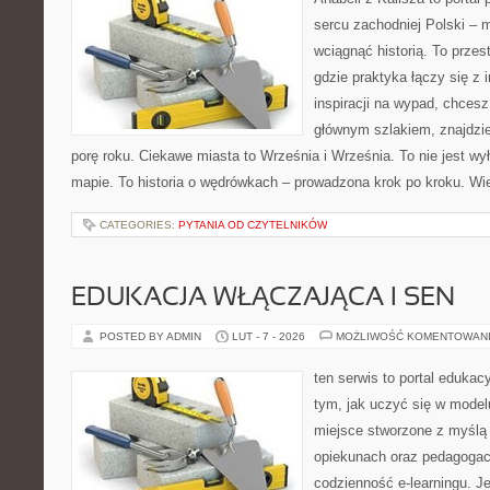
sercu zachodniej Polski – mi
wciągnąć historią. To przes
gdzie praktyka łączy się z i
inspiracji na wypad, chcesz
głównym szlakiem, znajdzi
porę roku. Ciekawe miasta to Września i Września. To nie jest wy
mapie. To historia o wędrówkach – prowadzona krok po kroku. Wi
CATEGORIES:
PYTANIA OD CZYTELNIKÓW
EDUKACJA WŁĄCZAJĄCA I SEN
POSTED BY ADMIN
LUT - 7 - 2026
MOŻLIWOŚĆ KOMENTOWAN
ten serwis to portal edukac
tym, jak uczyć się w model
miejsce stworzone z myślą 
opiekunach oraz pedagogac
codzienność e-learningu. Je