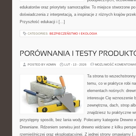
edukatorów oraz priorytety samorządów. To miejsce stworzone po 
doświadczenia z interpretacją, a inspiracje z różnych krajów prz
Przyszłość edukacji i […]
CATEGORIES:
BEZPIECZEŃSTWO I EKOLOGIA
PORÓWNANIA I TESTY PRODUK
POSTED BY ADMIN
LUT - 13 - 2026
MOŻLIWOŚĆ KOMENTOWA
Ta strona to wszechstronn
temu, co w praktyce robi n
elementach nośnych: drewn
interesuje Cię wznoszenie 
zewnętrzna, dach, strop albo
znajdziesz tu praktyczne 
przystępny sposób, bez lania wody. Polecamy kategorie Drewno w
Drewniane. Rdzeniem serwisu jest drewno widziane z kilku perspe
rzemieślniczej oraz eksploatacyjnej. Z jednej strony omawiamy [