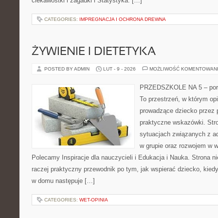
ciekawostki i zagadki i Statystyka. […]
CATEGORIES:
IMPREGNACJA I OCHRONA DREWNA
ŻYWIENIE I DIETETYKA
POSTED BY ADMIN
LUT - 9 - 2026
MOŻLIWOŚĆ KOMENTOWAN
PRZEDSZKOLE NA 5 – porta
To przestrzeń, w którym op
prowadzące dziecko przez 
praktyczne wskazówki. Stro
sytuacjach związanych z ad
w grupie oraz rozwojem w 
Polecamy Inspiracje dla nauczycieli i Edukacja i Nauka. Strona nie
raczej praktyczny przewodnik po tym, jak wspierać dziecko, kiedy 
w domu następuje […]
CATEGORIES:
WET-OPINIA