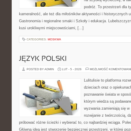
podróż. To przestrzeń dla t
kameralność, ale też dla miłośników aktywności i historycznych u
Gastronomia i regionalne smaki i Szkoły i edukacja. Lubelszczyzn
kusi urokliwymi miejscowościami, […]
CATEGORIES:
MOSKWA
JĘZYK POLSKI
POSTED BY ADMIN
LUT - 5 - 2026
MOŻLIWOŚĆ KOMENTOWAN
Lulitulisie to platforma ro
dzieciach oraz o opiekunac
poznawanie świata w sposób
którym wiedza są podawane
wyzwania zamieniają się w 
rozwijanie z twórczością, 
próbować różne ścieżki i wybierać to, co najbardziej wciąga. Polec
Główną ideą jest stworzenie bezpiecznej przestrzeni, w której p