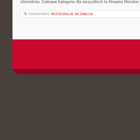
zbiorników. Ciekawe kategorie dla wszystkich to Akwaria Morskie 
CATEGORIES:
RESTAURACJE NA ŚWIECIE