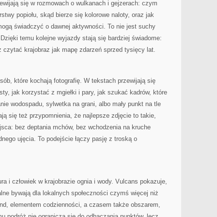
zewijają się w rozmowach o wulkanach i gejzerach: czym
rstwy popiołu, skąd bierze się kolorowe naloty, oraz jak
mogą świadczyć o dawnej aktywności. To nie jest suchy
 Dzięki temu kolejne wyjazdy stają się bardziej świadome:
ż czytać krajobraz jak mapę zdarzeń sprzed tysięcy lat.
sób, które kochają fotografię. W tekstach przewijają się
ty, jak korzystać z mgiełki i pary, jak szukać kadrów, które
anie wodospadu, sylwetka na grani, albo mały punkt na tle
ą się też przypomnienia, że najlepsze zdjęcie to takie,
ejsca: bez deptania mchów, bez wchodzenia na kruche
nego ujęcia. To podejście łączy pasję z troską o
 i człowiek w krajobrazie ognia i wody. Vulcans pokazuje,
lne bywają dla lokalnych społeczności czymś więcej niż
egend, elementem codzienności, a czasem także obszarem,
u podróż nie ogranicza się do odhaczania punktów, lecz