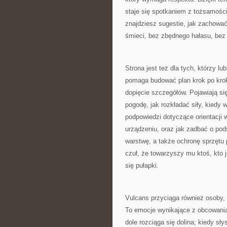
staje się spotkaniem z tożsamości
znajdziesz sugestie, jak zachować
śmieci, bez zbędnego hałasu, bez 
Strona jest też dla tych, którzy 
pomaga budować plan krok po krok
dopięcie szczegółów. Pojawiają s
pogodę, jak rozkładać siły, kiedy 
podpowiedzi dotyczące orientacji 
urządzeniu, oraz jak zadbać o po
warstwę, a także ochronę sprzętu p
czuł, że towarzyszy mu ktoś, kto 
się pułapki.
Vulcans przyciąga również osoby, k
To emocje wynikające z obcowania 
dole rozciąga się dolina; kiedy sł