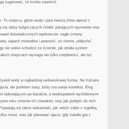
ogą sugerować, że trzeba zawrócić.
e. To miejsca, gdzie woda i para tworzą show wprost z
ją się opisy bulgoczących źródeł, parujących wyziewów oraz
ć nawet doświadczonych wędrowców: nagłe zmiany
sywny zapach minerałów i pewność, że ziemia „oddycha”.
o nie wolno schodzić ze ścieżek, jak działa system
takich miejscach wymaga nie tylko cierpliwości, ale też
 żywioł wody w najbardziej widowiskowej formie. Na Vulcans
jęcia, ale punktem trasy, który ma swoje kontekst. Blog
mi spływającymi po bazalcie, a wodospadami wyżłobionymi
pora roku zmienia ich charakter, oraz jak podejść do nich
 Pojawiają się także wskazówki, jak radzić sobie z mgiełką,
ilka minut, oraz jak planować ujęcia, gdy światło gra z