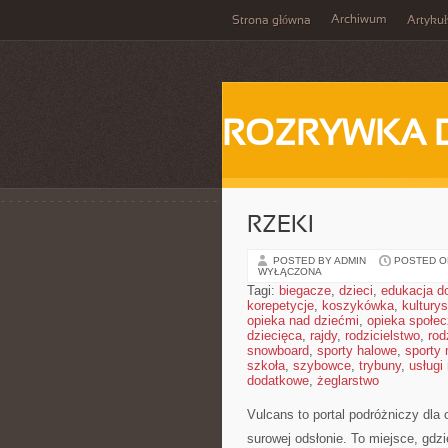
Archiwum
Strona główna
Artykuł
ROZRYWKA 
RZEKI
POSTED BY ADMIN
POSTED ON
WYŁĄCZONA
Tagi:
biegacze
,
dzieci
,
edukacja 
korepetycje
,
koszykówka
,
kultury
opieka nad dziećmi
,
opieka społe
dziecięca
,
rajdy
,
rodzicielstwo
,
rod
snowboard
,
sporty halowe
,
sporty
szkoła
,
szybowce
,
trybuny
,
usługi
dodatkowe
,
żeglarstwo
Vulcans to portal podróżniczy dla 
surowej odsłonie. To miejsce, gdzi