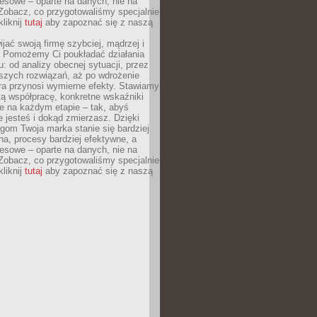
esowe – oparte na danych, nie na
Zobacz, co przygotowaliśmy specjalnie
kliknij
tutaj
aby zapoznać się z naszą
jać swoją firmę szybciej, mądrzej i
 Pomożemy Ci poukładać działania
u: od analizy obecnej sytuacji, przez
szych rozwiązań, aż po wdrożenie
tóra przynosi wymierne efekty. Stawiamy
tą współpracę, konkretne wskaźniki
e na każdym etapie – tak, abyś
ie jesteś i dokąd zmierzasz. Dzięki
gom Twoja marka stanie się bardziej
a, procesy bardziej efektywne, a
esowe – oparte na danych, nie na
Zobacz, co przygotowaliśmy specjalnie
kliknij
tutaj
aby zapoznać się z naszą