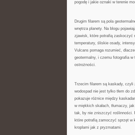
pogodę i jakie oznaki w terenie m
Drugim filarem są pola geotermaln
wnętrza planety. Na blogu pojawia
zjawisk, które potrafią zaskoczy
temperatury, śliskie osady, inten
Vulcans pomaga rozumieć, dlaczeg
geotermalny, i czemu fotografia w 
ostrożności.
Trzecim filarem są kaskady, czyli
wodospad nie jest tylko tłem do zd
pokazuje różnice między kaskada
w miękkich skałach, tłumaczy, jak 
tak, by nie zniszczyć roślinności.
które potrafią zamoczyć sprzęt w k
kroplami jak z pryzmatami.