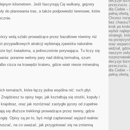
decyzje bizn
lejnym kilometrem. Jeśli fascynują Cię wulkany, gejzery
przeczuciu. 
dla Ciebie – 
ły do planowania tras, a także podpowiedzi terenowe, które
pełną ofertą.
Chcesz rozwi
ecznie.
bez chaosu?
krok po krok
wybór najlep
strategii, k
tórzy wolą szlaki prowadzące przez bazaltowe równiny niż
na przejrzys
st przypadkowych atrakcji wybierają zjawiska naturalne.
oraz wsparci
widział, gdz
oże być świadoma, a jednocześnie porywająca. Tu liczy się
naszym usłu
rozpoznawaln
ywania: poranne welony pary nad doliną termalną, szum
decyzje bizn
albo cisza na krawędzi krateru, gdzie wiatr niesie mineralną
przeczuciu. 
dla Ciebie – 
pełną ofertą.
ich tematach, które łączy jedna wspólna nić: ruch płyt.
Znajdziesz tu opisy tego, jak kształtują się stożki, kopuły i
 krajobraz, oraz jak rozróżniać zastygłe jęzory od zupełnie
ają się dłuższe trekkingi prowadzące przez tereny, gdzie
gię. Opisy są po to, byś mógł zaplanować wyjazd realnie:
ej ruszać, na co uważać, jak przygotować się na zmienną