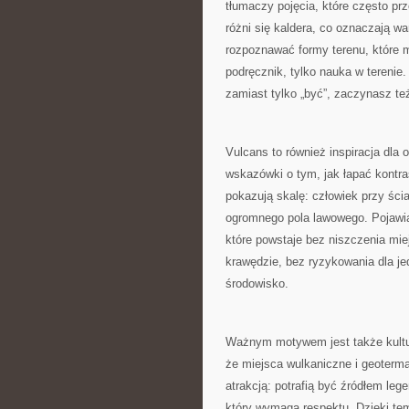
tłumaczy pojęcia, które często pr
różni się kaldera, co oznaczają wa
rozpoznawać formy terenu, które 
podręcznik, tylko nauka w terenie.
zamiast tylko „być”, zaczynasz te
Vulcans to również inspiracja dla o
wskazówki o tym, jak łapać kontras
pokazują skalę: człowiek przy ści
ogromnego pola lawowego. Pojawiaj
które powstaje bez niszczenia mi
krawędzie, bez ryzykowania dla jed
środowisko.
Ważnym motywem jest także kultura
że miejsca wulkaniczne i geoterma
atrakcją: potrafią być źródłem l
który wymaga respektu. Dzięki tem