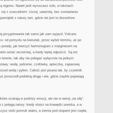
ą regionu. Nawet jeśli wyruszasz solo, w tekstach
 się z szacunkiem: ciszej, uważniej, bez zostawiania
pamiątek z natury tam, gdzie nie jest to dozwolone.
lubią przygotowanie tak samo jak sam wyjazd. Vulcans
u: od pomysłu na kierunek, przez wybór terminu, aż po
ię porady, jak tworzyć harmonogram z marginesem na
warto wstać wcześniej, a kiedy lepiej odpuścić. Są też
w terenie, tak aby nie polegać wyłącznie na jednym
dstawy: wodę, jedzenie, czołówkę, apteczkę, zapasową
rzed wodą i pyłem. Całość jest pisana tak, by czytelnik
już przeszedł podobną drogę i wie, gdzie zwykle pojawiają
tóre szukają w podróży emocji, ale nie w wersji „na siłę”.
z potęgą natury: kiedy stoisz na krawędzi urwiska, a w
yszysz niski pomruk wiatru, a ziemia pod stopami jest ciepła;