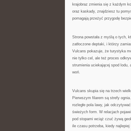
krajobraz zmienia się z każdym ko
oraz kaskady, znajdziesz tu pomys
pomagają przeżyć przygodę bezpi
Strona powstała z myślą o tych, k
zatłoczone deptaki, i którzy zamia
Vulcans pokazuje, że turystyka m
nie tylko cel, ale też proces odkr
strumienia uciekającej spod lodu, 
woń.
Vulcans skupia się na trzech wielk
Pierwszym filarem są strefy ognia. 
rozległe pola lawy, jak odczytywać
świeżych form. W relacjach pojawi
pod stopami wciąż czuć żywą geolo
ile czasu potrzeba, kiedy najlepi