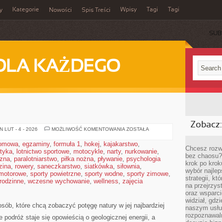
Kategorie
Wpisy
Tagi
Tagi
y
Nowości
Spis Treści
SUB
DLA KAŻDEGO
Zobacz:
RZEKI
 LUT - 4 - 2026
MOŻLIWOŚĆ KOMENTOWANIA
ZOSTAŁA
domowa
,
egzaminy
,
formuła 1
,
hokej
,
kajakarstwo
,
Chcesz rozwi
styka
,
lotnictwo sportowe
,
motocykle
,
narty
,
nurkowanie
,
bez chaosu?
czna
,
paralotniarstwo
,
piłka nożna
,
pływanie
,
psychologia
krok po krok
zina
,
rowery
,
saneczkarstwo
,
siatkówka
,
siłownia
,
wybór najlep
 motorowe
,
sporty powietrzne
,
sporty wodne
,
sporty zimowe
,
strategii, k
 rodzinne
,
wczesne wychowanie
,
wellness
,
zajęcia
na przejrzys
oraz wsparci
widział, gdz
osób, które chcą zobaczyć potęgę natury w jej najbardziej
naszym usłu
rozpoznawaln
e podróż staje się opowieścią o geologicznej energii, a