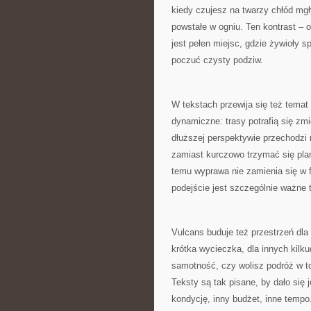
kiedy czujesz na twarzy chłód mg
powstałe w ogniu. Ten kontrast – o
jest pełen miejsc, gdzie żywioły 
poczuć czysty podziw.
W tekstach przewija się też temat
dynamiczne: trasy potrafią się zmi
dłuższej perspektywie przechodzi
zamiast kurczowo trzymać się plan
temu wyprawa nie zamienia się w fr
podejście jest szczególnie ważne 
Vulcans buduje też przestrzeń dla
krótka wycieczka, dla innych kilku
samotność, czy wolisz podróż w to
Teksty są tak pisane, by dało się 
kondycję, inny budżet, inne temp