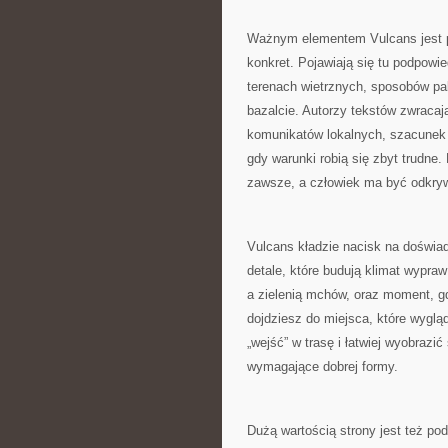
Ważnym elementem Vulcans jest pr
konkret. Pojawiają się tu podpowi
terenach wietrznych, sposobów pa
bazalcie. Autorzy tekstów zwracaj
komunikatów lokalnych, szacunek 
gdy warunki robią się zbyt trudne
zawsze, a człowiek ma być odkry
Vulcans kładzie nacisk na doświadc
detale, które budują klimat wypra
a zielenią mchów, oraz moment, gd
dojdziesz do miejsca, które wygląd
„wejść” w trasę i łatwiej wyobrazi
wymagające dobrej formy.
Dużą wartością strony jest też po