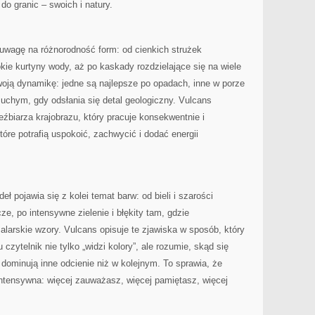
do granic – swoich i natury.
uwagę na różnorodność form: od cienkich strużek
kie kurtyny wody, aż po kaskady rozdzielające się na wiele
woją dynamikę: jedne są najlepsze po opadach, inne w porze
suchym, gdy odsłania się detal geologiczny. Vulcans
źbiarza krajobrazu, który pracuje konsekwentnie i
które potrafią uspokoić, zachwycić i dodać energii
ł pojawia się z kolei temat barw: od bieli i szarości
ze, po intensywne zielenie i błękity tam, gdzie
larskie wzory. Vulcans opisuje te zjawiska w sposób, który
czytelnik nie tylko „widzi kolory”, ale rozumie, skąd się
 dominują inne odcienie niż w kolejnym. To sprawia, że
intensywna: więcej zauważasz, więcej pamiętasz, więcej