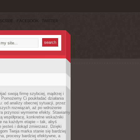
SCRIBE
FACEBOOK
TWITTER
jać swoją firmę szybciej, mądrzej i
 Pomożemy Ci poukładać działania
u: od analizy obecnej sytuacji, przez
szych rozwiązań, aż po wdrożenie
tóra przynosi wymierne efekty. Stawiamy
tą współpracę, konkretne wskaźniki
e na każdym etapie – tak, abyś
ie jesteś i dokąd zmierzasz. Dzięki
gom Twoja marka stanie się bardziej
a, procesy bardziej efektywne, a