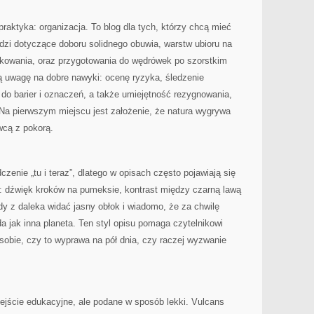
aktyka: organizacja. To blog dla tych, którzy chcą mieć
edzi dotyczące doboru solidnego obuwia, warstw ubioru na
kowania, oraz przygotowania do wędrówek po szorstkim
ą uwagę na dobre nawyki: ocenę ryzyka, śledzenie
do barier i oznaczeń, a także umiejętność rezygnowania,
. Na pierwszym miejscu jest założenie, że natura wygrywa
wcą z pokorą.
zenie „tu i teraz”, dlatego w opisach często pojawiają się
w: dźwięk kroków na pumeksie, kontrast między czarną lawą
y z daleka widać jasny obłok i wiadomo, że za chwilę
a jak inna planeta. Ten styl opisu pomaga czytelnikowi
ć sobie, czy to wyprawa na pół dnia, czy raczej wyzwanie
dejście edukacyjne, ale podane w sposób lekki. Vulcans