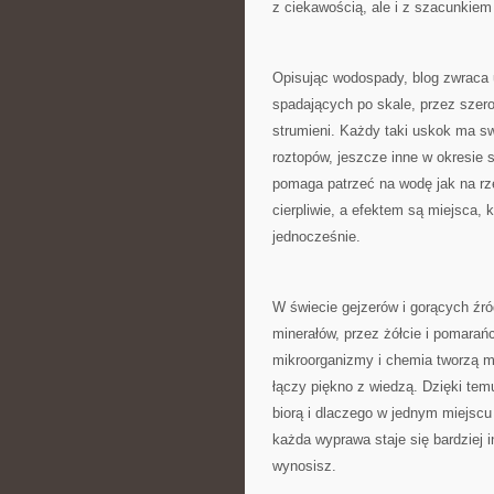
z ciekawością, ale i z szacunkiem 
Opisując wodospady, blog zwraca 
spadających po skale, przez szero
strumieni. Każdy taki uskok ma s
roztopów, jeszcze inne w okresie 
pomaga patrzeć na wodę jak na rze
cierpliwie, a efektem są miejsca, 
jednocześnie.
W świecie gejzerów i gorących źróde
minerałów, przez żółcie i pomarańc
mikroorganizmy i chemia tworzą ma
łączy piękno z wiedzą. Dzięki temu 
biorą i dlaczego w jednym miejscu
każda wyprawa staje się bardziej 
wynosisz.