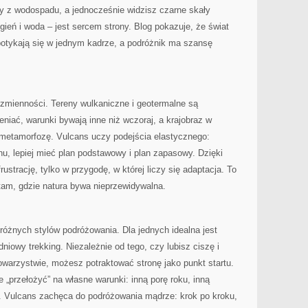
ły z wodospadu, a jednocześnie widzisz czarne skały
gień i woda – jest sercem strony. Blog pokazuje, że świat
spotykają się w jednym kadrze, a podróżnik ma szansę
 zmienności. Tereny wulkaniczne i geotermalne są
eniać, warunki bywają inne niż wczoraj, a krajobraz w
 metamorfozę. Vulcans uczy podejścia elastycznego:
u, lepiej mieć plan podstawowy i plan zapasowy. Dzięki
ustrację, tylko w przygodę, w której liczy się adaptacja. To
tam, gdzie natura bywa nieprzewidywalna.
 różnych stylów podróżowania. Dla jednych idealna jest
dniowy trekking. Niezależnie od tego, czy lubisz ciszę i
warzystwie, możesz potraktować stronę jako punkt startu.
je „przełożyć” na własne warunki: inną porę roku, inną
o. Vulcans zachęca do podróżowania mądrze: krok po kroku,