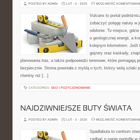
POSTED BY ADMIN
LUT - 4 - 2026
MOŻLIWOŚĆ KOMENTOWAN
Vulcans to portal podróżnic
zobaczyć potęgę natury w je
odsłonie. To miejsce, gdzie
o geologicznej energii, a k
kolejnym kilometrem. Jeśli 
gejzery oraz kaskady, znaj
planowania tras, a także podpowiedzi terenowe, które pomagają 
bezpiecznie. Strona powstała z myślą o tych, którzy wolą szlaki
równiny niż […]
CATEGORIES:
SEO I POZYCJONOWANIE
NAJDZIWNIEJSZE BUTY ŚWIATA
POSTED BY ADMIN
LUT - 3 - 2026
MOŻLIWOŚĆ KOMENTOWAN
Spadlabuta to centrum stwo
zadbać o swoje pantofle w 