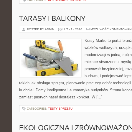
CATEGORIES:
RESTAURACJE NA ŚWIECIE
TARASY I BALKONY
POSTED BY ADMIN
LUT - 1 - 2026
MOŻLIWOŚĆ KOMENTOWAN
Kursy Marko to portal branż
wózków widłowych, urządze
modernizacji w jedną, spójn
miejsce stworzone z myślą 
pracować bezpieczniej, roz
budowa, i podejmować leps
takich jak obsługa sprzętu, planowanie prac czy dobór technologii
kuchnie i Domy inteligentne i automatyka budynków. Strona koncen
zamiast pustych haseł dostajesz konkret. W […]
CATEGORIES:
TESTY SPRZĘTU
EKOLOGICZNA I ZRÓWNOWAŻONA