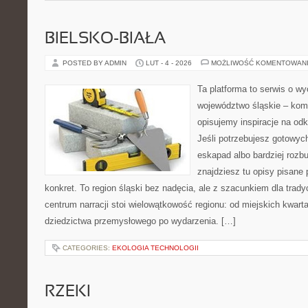
BIELSKO-BIAŁA
POSTED BY ADMIN
LUT - 4 - 2026
MOŻLIWOŚĆ KOMENTOWAN
Ta platforma to serwis o w
województwo śląskie – ko
opisujemy inspiracje na odk
Jeśli potrzebujesz gotowyc
eskapad albo bardziej rozb
znajdziesz tu opisy pisane 
konkret. To region śląski bez nadęcia, ale z szacunkiem dla tradyc
centrum narracji stoi wielowątkowość regionu: od miejskich kwart
dziedzictwa przemysłowego po wydarzenia. […]
CATEGORIES:
EKOLOGIA TECHNOLOGII
RZEKI