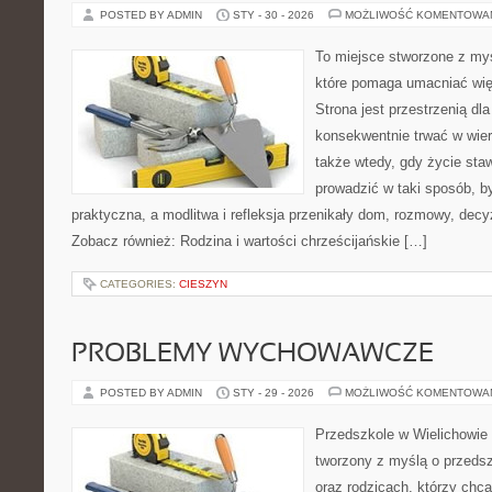
POSTED BY ADMIN
STY - 30 - 2026
MOŻLIWOŚĆ KOMENTOWA
To miejsce stworzone z myś
które pomaga umacniać wię
Strona jest przestrzenią dla
konsekwentnie trwać w wierz
także wtedy, gdy życie stawi
prowadzić w taki sposób, b
praktyczna, a modlitwa i refleksja przenikały dom, rozmowy, decyzj
Zobacz również: Rodzina i wartości chrześcijańskie […]
CATEGORIES:
CIESZYN
PROBLEMY WYCHOWAWCZE
POSTED BY ADMIN
STY - 29 - 2026
MOŻLIWOŚĆ KOMENTOWA
Przedszkole w Wielichowie 
tworzony z myślą o przeds
oraz rodzicach, którzy chc