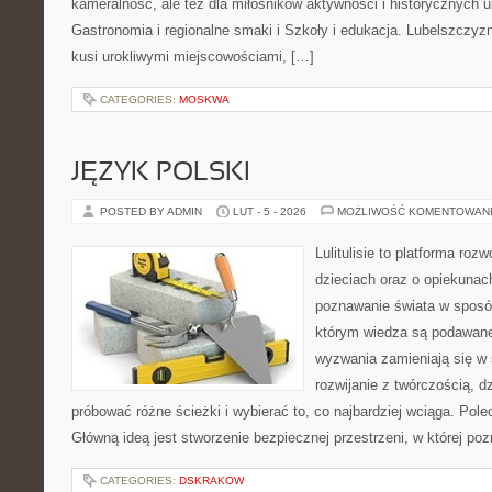
kameralność, ale też dla miłośników aktywności i historycznych u
Gastronomia i regionalne smaki i Szkoły i edukacja. Lubelszczyzn
kusi urokliwymi miejscowościami, […]
CATEGORIES:
MOSKWA
JĘZYK POLSKI
POSTED BY ADMIN
LUT - 5 - 2026
MOŻLIWOŚĆ KOMENTOWAN
Lulitulisie to platforma ro
dzieciach oraz o opiekunac
poznawanie świata w sposób
którym wiedza są podawane
wyzwania zamieniają się w 
rozwijanie z twórczością, 
próbować różne ścieżki i wybierać to, co najbardziej wciąga. Polec
Główną ideą jest stworzenie bezpiecznej przestrzeni, w której p
CATEGORIES:
DSKRAKOW