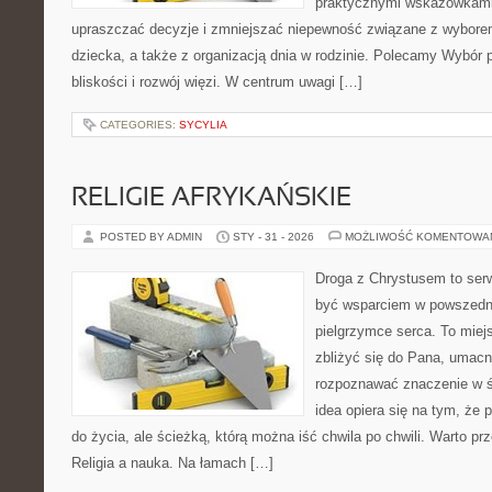
praktycznymi wskazówkami.
upraszczać decyzje i zmniejszać niepewność związane z wybore
dziecka, a także z organizacją dnia w rodzinie. Polecamy Wybór 
bliskości i rozwój więzi. W centrum uwagi […]
CATEGORIES:
SYCYLIA
RELIGIE AFRYKAŃSKIE
POSTED BY ADMIN
STY - 31 - 2026
MOŻLIWOŚĆ KOMENTOWA
Droga z Chrystusem to serw
być wsparciem w powszedn
pielgrzymce serca. To miej
zbliżyć się do Pana, umac
rozpoznawać znaczenie w ś
idea opiera się na tym, że 
do życia, ale ścieżką, którą można iść chwila po chwili. Warto pr
Religia a nauka. Na łamach […]