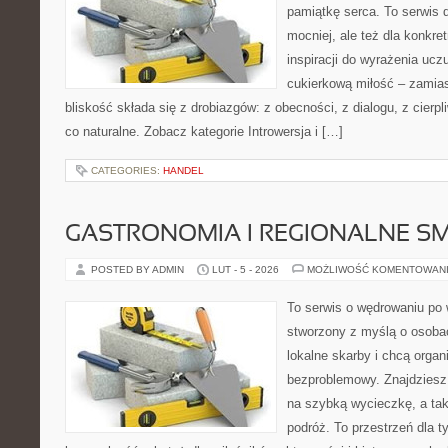
pamiątkę serca. To serwis d
mocniej, ale też dla konkre
inspiracji do wyrażenia ucz
cukierkową miłość – zamias
bliskość składa się z drobiazgów: z obecności, z dialogu, z cierpl
co naturalne. Zobacz kategorie Introwersja i […]
CATEGORIES:
HANDEL
GASTRONOMIA I REGIONALNE S
POSTED BY ADMIN
LUT - 5 - 2026
MOŻLIWOŚĆ KOMENTOWAN
To serwis o wędrowaniu po 
stworzony z myślą o osobac
lokalne skarby i chcą orga
bezproblemowy. Znajdziesz 
na szybką wycieczkę, a ta
podróż. To przestrzeń dla t