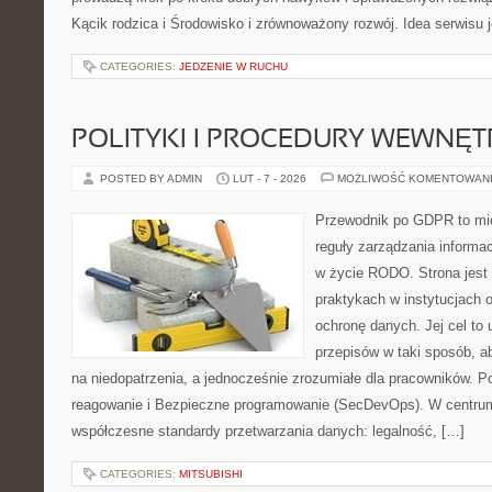
Kącik rodzica i Środowisko i zrównoważony rozwój. Idea serwisu 
CATEGORIES:
JEDZENIE W RUCHU
POLITYKI I PROCEDURY WEWNĘ
POSTED BY ADMIN
LUT - 7 - 2026
MOŻLIWOŚĆ KOMENTOWAN
Przewodnik po GDPR to mie
reguły zarządzania informa
w życie RODO. Strona jest
praktykach w instytucjach o
ochronę danych. Jej cel to u
przepisów w taki sposób, a
na niedopatrzenia, a jednocześnie zrozumiałe dla pracowników. P
reagowanie i Bezpieczne programowanie (SecDevOps). W centrum
współczesne standardy przetwarzania danych: legalność, […]
CATEGORIES:
MITSUBISHI