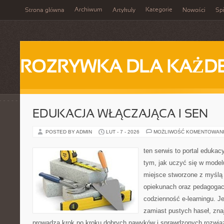
Archiwum
Kategorie
Strona główna
Artykuły
Nowości
Spi
ROZRYWKA DLA KAŻD
EDUKACJA WŁĄCZAJĄCA I SEN
POSTED BY ADMIN
LUT - 7 - 2026
MOŻLIWOŚĆ KOMENTOWAN
ten serwis to portal edukac
tym, jak uczyć się w model
miejsce stworzone z myślą 
opiekunach oraz pedagogac
codzienność e-learningu. Je
zamiast pustych haseł, znaj
prowadzą krok po kroku dobrych nawyków i sprawdzonych rozwiąz