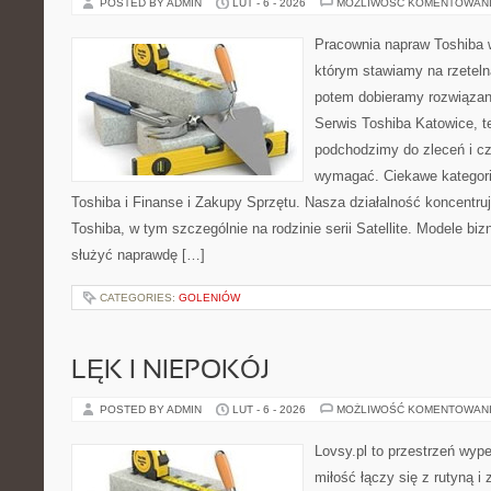
POSTED BY ADMIN
LUT - 6 - 2026
MOŻLIWOŚĆ KOMENTOWAN
Pracownia napraw Toshiba 
którym stawiamy na rzeteln
potem dobieramy rozwiązanie
Serwis Toshiba Katowice, t
podchodzimy do zleceń i cz
wymagać. Ciekawe kategorie
Toshiba i Finanse i Zakupy Sprzętu. Nasza działalność koncentru
Toshiba, w tym szczególnie na rodzinie serii Satellite. Modele biz
służyć naprawdę […]
CATEGORIES:
GOLENIÓW
LĘK I NIEPOKÓJ
POSTED BY ADMIN
LUT - 6 - 2026
MOŻLIWOŚĆ KOMENTOWAN
Lovsy.pl to przestrzeń wyp
miłość łączy się z rutyną 