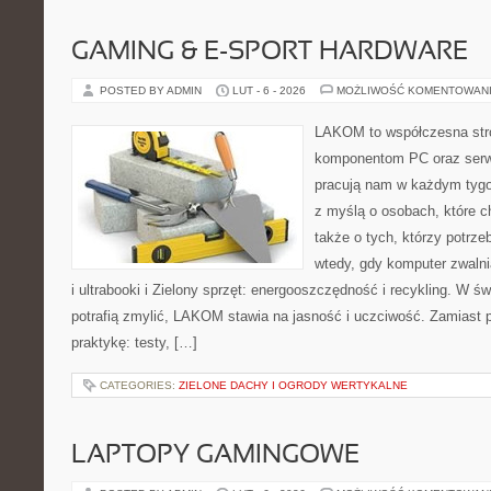
GAMING & E-SPORT HARDWARE
POSTED BY ADMIN
LUT - 6 - 2026
MOŻLIWOŚĆ KOMENTOWAN
LAKOM to współczesna str
komponentom PC oraz serwi
pracują nam w każdym tygo
z myślą o osobach, które 
także o tych, którzy potrz
wtedy, gdy komputer zwalnia
i ultrabooki i Zielony sprzęt: energooszczędność i recykling. W ś
potrafią zmylić, LAKOM stawia na jasność i uczciwość. Zamiast 
praktykę: testy, […]
CATEGORIES:
ZIELONE DACHY I OGRODY WERTYKALNE
LAPTOPY GAMINGOWE