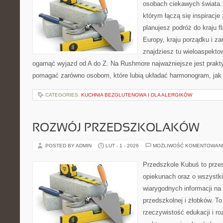
osobach ciekawych świata. 
którym łączą się inspiracje
planujesz podróż do kraju 
Europy, kraju porządku i za
znajdziesz tu wieloaspektow
ogarnąć wyjazd od A do Z. Na Rushmore najważniejsze jest prakty
pomagać zarówno osobom, które lubią układać harmonogram, jak 
CATEGORIES:
KUCHNIA BEZGLUTENOWA I DLA ALERGIKÓW
ROZWÓJ PRZEDSZKOLAKÓW
POSTED BY ADMIN
LUT - 1 - 2026
MOŻLIWOŚĆ KOMENTOWAN
Przedszkole Kubuś to prze
opiekunach oraz o wszystki
wiarygodnych informacji na
przedszkolnej i żłobków. To
rzeczywistość edukacji i ro