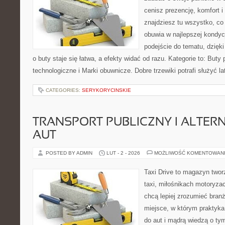
cenisz prezencję, komfort i
znajdziesz tu wszystko, co
obuwia w najlepszej kondyc
podejście do tematu, dzięk
o buty staje się łatwa, a efekty widać od razu. Kategorie to: Buty
technologiczne i Marki obuwnicze. Dobre trzewiki potrafi służyć la
CATEGORIES:
SERYKORYCINSKIE
TRANSPORT PUBLICZNY I ALTER
AUT
POSTED BY ADMIN
LUT - 2 - 2026
MOŻLIWOŚĆ KOMENTOWAN
Taxi Drive to magazyn twor
taxi, miłośnikach motoryzac
chcą lepiej zrozumieć branż
miejsce, w którym praktyk
do aut i mądrą wiedzą o ty