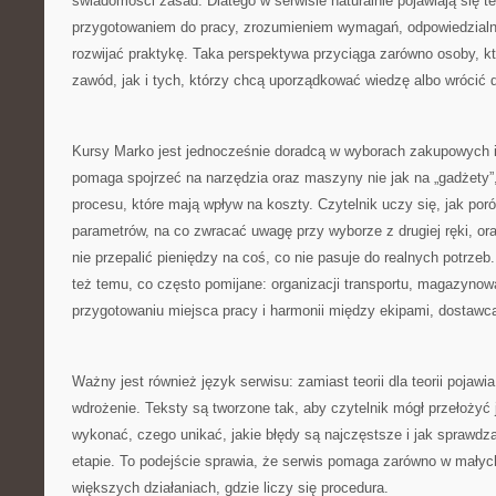
świadomości zasad. Dlatego w serwisie naturalnie pojawiają się 
przygotowaniem do pracy, zrozumieniem wymagań, odpowiedzialnoś
rozwijać praktykę. Taka perspektywa przyciąga zarówno osoby, k
zawód, jak i tych, którzy chcą uporządkować wiedzę albo wrócić 
Kursy Marko jest jednocześnie doradcą w wyborach zakupowych i
pomaga spojrzeć na narzędzia oraz maszyny nie jak na „gadżety”,
procesu, które mają wpływ na koszty. Czytelnik uczy się, jak po
parametrów, na co zwracać uwagę przy wyborze z drugiej ręki, or
nie przepalić pieniędzy na coś, co nie pasuje do realnych potrze
też temu, co często pomijane: organizacji transportu, magazynow
przygotowaniu miejsca pracy i harmonii między ekipami, dostawca
Ważny jest również język serwisu: zamiast teorii dla teorii pojawi
wdrożenie. Teksty są tworzone tak, aby czytelnik mógł przełożyć j
wykonać, czego unikać, jakie błędy są najczęstsze i jak sprawd
etapie. To podejście sprawia, że serwis pomaga zarówno w małych
większych działaniach, gdzie liczy się procedura.