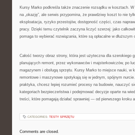
Kursy Marko podkreśla także znaczenie rozsądku w kosztach. W 
na „okazję”, ale serwis przypomina, że prawdziwy koszt to nie ty
eksploatacja, ryzyko przestojów, dostępność części, czas napra
pracy. Dzięki temu czytelnik zaczyna liczyć szerzej: jako całkow
pomaga to wybierać rozwiązania, które są opłacalne w dłuższym o
Całość tworzy obraz strony, która jest użyteczna dla szerokiego 
planujących remont, przez wykonawców i majsterkowiczów, po lud
magazynem i obsługą sprzętu. Kursy Marko to miejsce nauki, w 
remontowe i maszynowe spotykają się w jednym, spójnym nurcie. J
praktyka, chcesz lepiej rozumieć procesy na budowie, nauczyć s
kategoriach bezpieczeństwa i podejmować decyzje oparte na wied
treści, które pomagają działać sprawniej — od pierwszego kroku aż
CATEGORIES:
TESTY SPRZĘTU
Comments are closed.