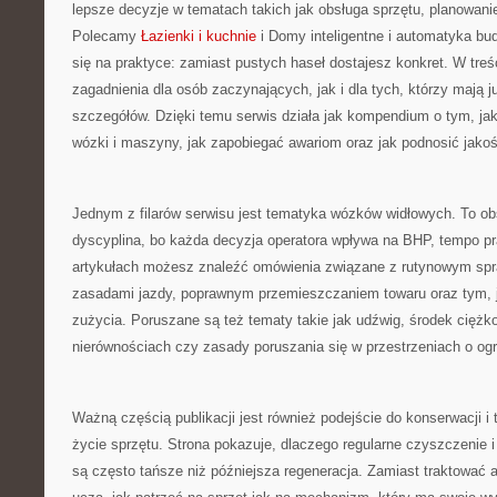
lepsze decyzje w tematach takich jak obsługa sprzętu, planowanie
Polecamy
Łazienki i kuchnie
i Domy inteligentne i automatyka bu
się na praktyce: zamiast pustych haseł dostajesz konkret. W treś
zagadnienia dla osób zaczynających, jak i dla tych, którzy mają j
szczegółów. Dzięki temu serwis działa jak kompendium o tym, ja
wózki i maszyny, jak zapobiegać awariom oraz jak podnosić jak
Jednym z filarów serwisu jest tematyka wózków widłowych. To obs
dyscyplina, bo każda decyzja operatora wpływa na BHP, tempo pr
artykułach możesz znaleźć omówienia związane z rutynowym s
zasadami jazdy, poprawnym przemieszczaniem towaru oraz tym, 
zużycia. Poruszane są też tematy takie jak udźwig, środek ciężko
nierównościach czy zasady poruszania się w przestrzeniach o og
Ważną częścią publikacji jest również podejście do konserwacji i 
życie sprzętu. Strona pokazuje, dlaczego regularne czyszczenie 
są często tańsze niż późniejsza regeneracja. Zamiast traktować aw