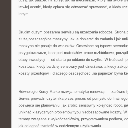
uczą, jak patrzeć na sprzęt jak na mechanizm, który ma swoje 
łatwiej ocenić, kiedy opłaca się odtwarzać sprawność, a kiedy roz
innym.
Drugim dużym obszarem serwisu są urządzenia robocze. Strona
służą poszczególne maszyny, jak je dobierać do zadania i jak unik
maszyna nie pasuje do warunków. Omawiane są typowe scenariusz
przygotowawcze, transport materiałów, prace rozbiórkowe, porząd
etapy inwestycji — od startu po oddanie do użytku. W treściach p
kosztowa: kiedy bardziej sensowny jest dzierżawa, a kiedy zakup 
koszty przestojów, i dlaczego oszczędność „na papierze” bywa kr
Równolegle Kursy Marko rozwija tematykę renowacji — zarówno ty
Serwis prowadzi czytelnika przez proces od pomysłu do finalnego
poświęca się planowaniu: jak zrobić sensowny kolejność robót, jak
uniknąć klasycznych problemów typu niedoszacowane koszty. W ar
tematy związane z wykończeniówką, przygotowaniem podłoża, do
jak osiągnąć trwałość w codziennym użytkowaniu.