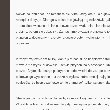
Serwis pokazuje też, że remont to nie tylko „ładny efekt”, ale głów
rozsądne decyzje. Dlatego w opisach pojawiają się wskazówki, ja
kątem długowieczności, jak planować rozprowadzenia, i jak nie w
zrobimy, potem się zobaczy”. Zamiast improwizacji promowane je
planujemy, dobieramy materiały, a dopiero potem wykonujemy — b
poprawek.
Istotnym wyróżnikiem Kursy Marko jest nacisk na bezpieczeństwo
mowa o maszynie budowlanej, serwis przypomina o zasadach, któr
budżet. Czytelnik dostaje praktyczne podpowiedzi dotyczące por
pokrewnego wyposażenia, a także nawyków, które zmniejszają licz
podkreśla, że bezpieczeństwo to nie „hamulec”, tylko warunek cią
Strona jest też przydatna dla osób, które szukają wiedzy o szkole
W praktyce branża budowlana i logistyczna wymaga nie tylko siły