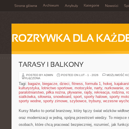
Archiwum
Kategorie
Strona główna
Artykuły
Nowości
Spi
ROZRYWKA DLA KAŻD
TARASY I BALKONY
POSTED BY ADMIN
POSTED ON LUT - 1 - 2026
MOŻLIWOŚĆ K
WYŁĄCZONA
Tagi:
bagaże
,
biegacze
,
dzieci
,
fitness
,
formuła 1
,
hokej
,
kajakars
kulturystyka
,
lotnictwo sportowe
,
motocykle
,
narty
,
nurkowanie
,
o
paralotniarstwo
,
piłka nożna
,
pływanie
,
rajdy
,
rekreacja
,
rodzina
,
r
siatkówka
,
siłownia
,
snowboard
,
sport
,
sporty halowe
,
sporty mot
sporty wodne
,
sporty zimowe
,
szybowce
,
trybuny
,
wczesne wych
Kursy Marko to portal branżowy, który łączy świat wózków widło
oraz modernizacji w jedną, spójną przestrzeń wiedzy. To miejsce
osobach, które chcą pracować bezpieczniej, rozumieć, jak funkc