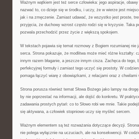
Ważnym wątkiem jest też serce człowieka: jego aspiracje, obawy 
nazwać to, co dzieje się w środku, i uczy, że w wierze jest miej
jak i na zmęczenie. Zamiast udawać, że wszystko jest proste, tr
przyjęcia, że duchowy wzrost często rodzi się w kryzysie. Taka p
pozwala przechodzić przez życie z większą spokojem.
W tekstach pojawia się temat rozmowy z Bogiem rozumianej nie ja
serca. Strona pokazuje, że modlitwa może mieć różne kształty: 
innym razem błaganie, a jeszcze innym cisza. Zachęca do tego, 
perfekcyjnej formuły i zamiast tego uczyć się prostoty. W codzien
pomaga łączyć wiarę z obowiązkami, z relacjami oraz z chwilami 
Strona porusza również temat Słowa Bożego jako lampy na drogę.
by nie poprzestać na informacji, ale dojść do konkretu. W prakty
zadawania prostych pytań: co to Słowo robi we mnie. Takie podejś
się aktywana, a człowiek stopniowo uczy się myśleć sercem.
Ważnym elementem są też rozważania dotyczące decyzji. Stron
nie polega wyłącznie na uczuciach, ale na konsekwencji. W codz