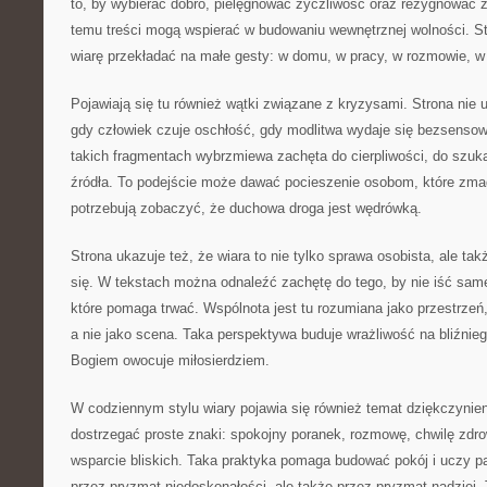
to, by wybierać dobro, pielęgnować życzliwość oraz rezygnować z
temu treści mogą wspierać w budowaniu wewnętrznej wolności. St
wiarę przekładać na małe gesty: w domu, w pracy, w rozmowie, w 
Pojawiają się tu również wątki związane z kryzysami. Strona nie u
gdy człowiek czuje oschłość, gdy modlitwa wydaje się bezsensow
takich fragmentach wybrzmiewa zachęta do cierpliwości, do szuka
źródła. To podejście może dawać pocieszenie osobom, które zmag
potrzebują zobaczyć, że duchowa droga jest wędrówką.
Strona ukazuje też, że wiara to nie tylko sprawa osobista, ale tak
się. W tekstach można odnaleźć zachętę do tego, by nie iść sam
które pomaga trwać. Wspólnota jest tu rozumiana jako przestrzeń,
a nie jako scena. Taka perspektywa buduje wrażliwość na bliźnieg
Bogiem owocuje miłosierdziem.
W codziennym stylu wiary pojawia się również temat dziękczynien
dostrzegać proste znaki: spokojny poranek, rozmowę, chwilę zdro
wsparcie bliskich. Taka praktyka pomaga budować pokój i uczy pa
przez pryzmat niedoskonałości, ale także przez pryzmat nadziei. 