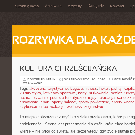
Archiwum
Kategorie
Strona główna
Artykuły
Nowości
Spi
ROZRYWKA DLA KAŻD
KULTURA CHRZEŚCIJAŃSKA
POSTED BY ADMIN
POSTED ON STY - 30 - 2026
MOŻLIWOŚĆ 
WYŁĄCZONA
Tagi:
akcesoria turystyczne
,
bagaże
,
fitness
,
hokej
,
jachty
,
kajak
kulturystyka
,
lotnictwo sportowe
,
narty
,
nurkowanie
,
odzież turyst
nożna
,
pływanie
,
podróże tematyczne
,
rejsy
,
rekreacja
,
saneczka
snowboard
,
sport
,
sporty halowe
,
sporty powietrzne
,
sporty wodne
szybowce
,
urlop
,
wakacje
,
wellness
,
żeglarstwo
To miejsce stworzone z myślą o szlaku przekonania, które pom
codzienności. Strona jest przestrzenią dla osób, które chcą bard
wierze – nie tylko od święta, ale także wtedy, gdy życie stawia pró