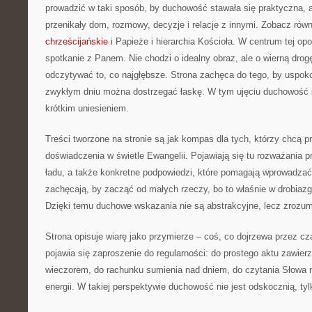
prowadzić w taki sposób, by duchowość stawała się praktyczna, a 
przenikały dom, rozmowy, decyzje i relacje z innymi. Zobacz rów
chrześcijańskie
i Papieże i hierarchia Kościoła. W centrum tej op
spotkanie z Panem. Nie chodzi o idealny obraz, ale o wierną drogę
odczytywać to, co najgłębsze. Strona zachęca do tego, by uspok
zwykłym dniu można dostrzegać łaskę. W tym ujęciu duchowość st
krótkim uniesieniem.
Treści tworzone na stronie są jak kompas dla tych, którzy chcą 
doświadczenia w świetle Ewangelii. Pojawiają się tu rozważania
ładu, a także konkretne podpowiedzi, które pomagają wprowadzać
zachęcają, by zacząć od małych rzeczy, bo to właśnie w drobiazga
Dzięki temu duchowe wskazania nie są abstrakcyjne, lecz zrozum
Strona opisuje wiarę jako przymierze – coś, co dojrzewa przez c
pojawia się zaproszenie do regularności: do prostego aktu zawierz
wieczorem, do rachunku sumienia nad dniem, do czytania Słowa 
energii. W takiej perspektywie duchowość nie jest odskocznią, tyl