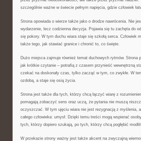
szczególnie ważne w świecie pełnym napięcia, gdzie człowiek łat
Strona opowiada o wierze także jako o drodze nawrócenia. Nie jes
wydarzenie, lecz codzienna decyzja. Pojawia się tu zachęta do o
się pokory. W tym duchu wiara staje się szkołą serca. Człowiek 
także tego, jak stawiać granice i chronić to, co święte.
Dużo miejsca zajmuje również temat duchowych rytmów. Strona po
jak krótkie czytanie – potrafią z czasem przynieść wewnętrzną sta
czekać na doskonały czas, tylko zacząć w tym, co zwykłe. W ten
ozdobą, a staje się osią życia.
Strona jest także dla tych, którzy chcą łączyć wiarę z rozumieniem
pomagają zobaczyć sens oraz uczą, że pytania nie muszą niszczy
oczyszczać. W tym ujęciu wiara nie jest rezygnacją z myślenia, a
całego człowieka: umysł. Dzięki temu treści mogą wspierać osob
tych, którzy dopiero szukają, po tych, którzy chcą pogłębić modli
W przekazie strony ważny jest także akcent na zwyczajną wierno