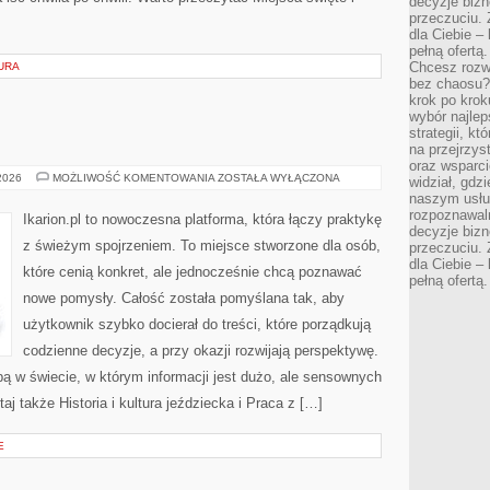
decyzje bizn
przeczuciu. 
dla Ciebie – 
pełną ofertą.
Chcesz rozwi
URA
bez chaosu?
krok po krok
wybór najlep
strategii, k
na przejrzys
oraz wsparci
JEŹDZIECTWO
 2026
MOŻLIWOŚĆ KOMENTOWANIA
ZOSTAŁA WYŁĄCZONA
widział, gdz
naszym usłu
rozpoznawaln
Ikarion.pl to nowoczesna platforma, która łączy praktykę
decyzje bizn
z świeżym spojrzeniem. To miejsce stworzone dla osób,
przeczuciu. 
dla Ciebie – 
które cenią konkret, ale jednocześnie chcą poznawać
pełną ofertą.
nowe pomysły. Całość została pomyślana tak, aby
użytkownik szybko docierał do treści, które porządkują
codzienne decyzje, a przy okazji rozwijają perspektywę.
pą w świecie, w którym informacji jest dużo, ale sensownych
j także Historia i kultura jeździecka i Praca z […]
E