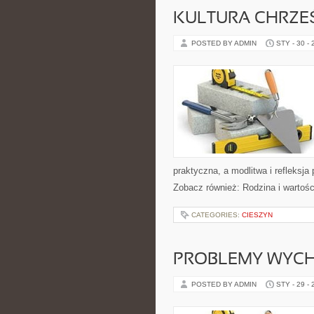
KULTURA CHRZE
POSTED BY ADMIN
STY - 30 -
praktyczna, a modlitwa i refleksja
Zobacz również: Rodzina i wartośc
CATEGORIES:
CIESZYN
PROBLEMY WYC
POSTED BY ADMIN
STY - 29 -