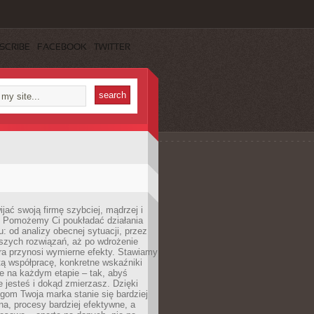
SCRIBE
FACEBOOK
TWITTER
jać swoją firmę szybciej, mądrzej i
 Pomożemy Ci poukładać działania
u: od analizy obecnej sytuacji, przez
szych rozwiązań, aż po wdrożenie
tóra przynosi wymierne efekty. Stawiamy
tą współpracę, konkretne wskaźniki
e na każdym etapie – tak, abyś
ie jesteś i dokąd zmierzasz. Dzięki
gom Twoja marka stanie się bardziej
a, procesy bardziej efektywne, a