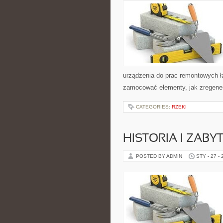
urządzenia do prac remontowych ł
zamocować elementy, jak zregener
CATEGORIES:
RZEKI
HISTORIA I ZABYT
POSTED BY ADMIN
STY - 27 -