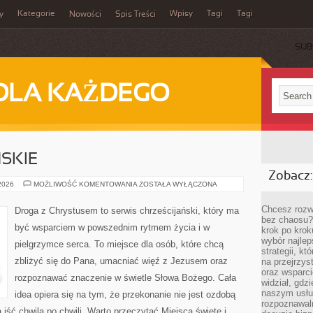
Kategorie
Wpisy
Tagi
Tagi
y
Nowości
Spis Treści
SUB
DLA KAŻDEGO
ŃSKIE
Zobacz:
RELIGIE
 2026
MOŻLIWOŚĆ KOMENTOWANIA
ZOSTAŁA WYŁĄCZONA
AFRYKAŃSKIE
Chcesz rozwi
Droga z Chrystusem to serwis chrześcijański, który ma
bez chaosu?
być wsparciem w powszednim rytmem życia i w
krok po krok
wybór najlep
pielgrzymce serca. To miejsce dla osób, które chcą
strategii, k
zbliżyć się do Pana, umacniać więź z Jezusem oraz
na przejrzys
oraz wsparci
rozpoznawać znaczenie w świetle Słowa Bożego. Cała
widział, gdz
naszym usłu
idea opiera się na tym, że przekonanie nie jest ozdobą
rozpoznawaln
 iść chwila po chwili. Warto przeczytać Miejsca święte i