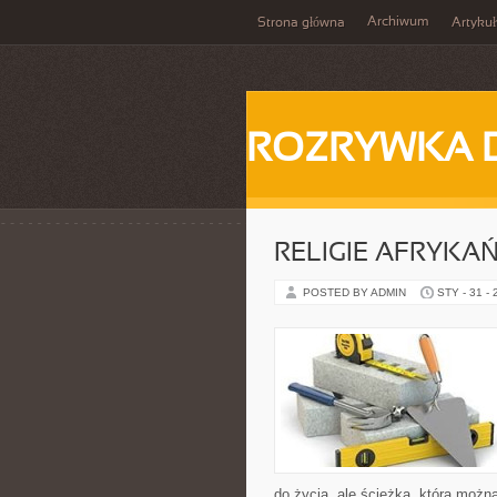
Archiwum
Strona główna
Artykuł
ROZRYWKA 
RELIGIE AFRYKA
POSTED BY ADMIN
STY - 31 -
do życia, ale ścieżką, którą można