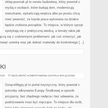
REMONTÓW
sklep-pusmak.pl to serwis budowlany, który powstał z
myślą o osobach, które budują dom, modernizują
mieszkanie, wykańczają wnętrza albo po prostu chcą
mieć pewność, że każda praca wykonana na działce
będzie zrobiona porządnie. To miejsce, w którym sprzęt
spotykają się z praktyczną wiedzą, a tematy takie jak
ączą się z codziennymi problemami: jak coś zmierzyć, jak
ować usterkę oraz jak dobrać materiały do konkretnego […]
KI
HISTORIA
 2026
MOŻLIWOŚĆ KOMENTOWANIA
ZOSTAŁA WYŁĄCZONA
I
ZABYTKI
GorąceWęgry.pl to portal turystyczny, który powstał z
potrzeby odkrywania Europy Środkowej w sposób
przyjazny, bez zbędnego nadęcia i bez udawania, że
podróżowanie musi być męczące. To miejsce dla osób,
które lubią planować wyjazdy krok po kroku, ale