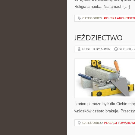
Religia a nauka. Na łamach […]
CATEGORIES:
POLSKA ARCHITEKT
JEŹDZIECTWO
POSTED BY ADMIN
STY - 30 -
Ikarion.pl może być dla Ciebie ma
wniosków często brakuje. Przeczyta
CATEGORIES:
POCIĄGI TOWAROW