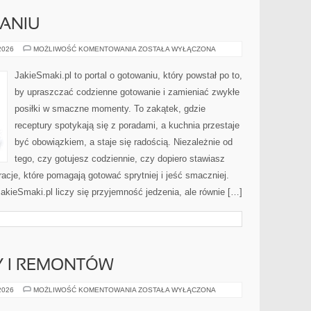
ANIU
BŁĘDY
 2026
MOŻLIWOŚĆ KOMENTOWANIA
ZOSTAŁA WYŁĄCZONA
W
GOTOWANIU
JakieSmaki.pl to portal o gotowaniu, który powstał po to,
by upraszczać codzienne gotowanie i zamieniać zwykłe
posiłki w smaczne momenty. To zakątek, gdzie
receptury spotykają się z poradami, a kuchnia przestaje
być obowiązkiem, a staje się radością. Niezależnie od
tego, czy gotujesz codziennie, czy dopiero stawiasz
iracje, które pomagają gotować sprytniej i jeść smaczniej.
kieSmaki.pl liczy się przyjemność jedzenia, ale równie […]
 I REMONTÓW
KOSZTY
 2026
MOŻLIWOŚĆ KOMENTOWANIA
ZOSTAŁA WYŁĄCZONA
BUDOWY
I