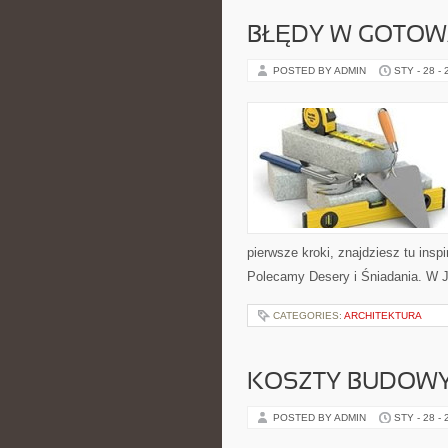
BŁĘDY W GOTOW
POSTED BY ADMIN
STY - 28 -
pierwsze kroki, znajdziesz tu insp
Polecamy Desery i Śniadania. W Ja
CATEGORIES:
ARCHITEKTURA
KOSZTY BUDOWY
POSTED BY ADMIN
STY - 28 -