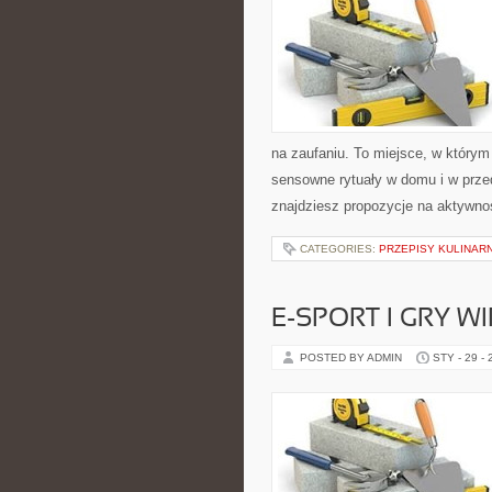
na zaufaniu. To miejsce, w którym
sensowne rytuały w domu i w przed
znajdziesz propozycje na aktywno
CATEGORIES:
PRZEPISY KULINAR
E-SPORT I GRY W
POSTED BY ADMIN
STY - 29 -