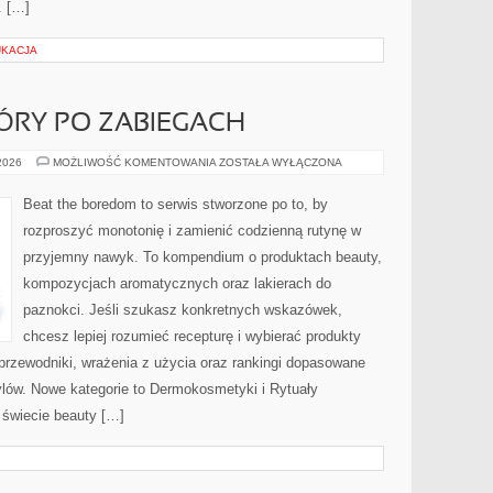
. […]
UKACJA
ÓRY PO ZABIEGACH
PIELĘGNACJA
 2026
MOŻLIWOŚĆ KOMENTOWANIA
ZOSTAŁA WYŁĄCZONA
SKÓRY
PO
ZABIEGACH
Beat the boredom to serwis stworzone po to, by
rozproszyć monotonię i zamienić codzienną rutynę w
przyjemny nawyk. To kompendium o produktach beauty,
kompozycjach aromatycznych oraz lakierach do
paznokci. Jeśli szukasz konkretnych wskazówek,
chcesz lepiej rozumieć recepturę i wybierać produkty
 przewodniki, wrażenia z użycia oraz rankingi dopasowane
ylów. Nowe kategorie to Dermokosmetyki i Rytuały
 świecie beauty […]