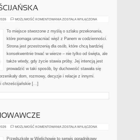
ŚCIJAŃSKA
KULTURA
 2026
MOŻLIWOŚĆ KOMENTOWANIA
ZOSTAŁA WYŁĄCZONA
CHRZEŚCIJAŃSKA
To miejsce stworzone z myślą o szlaku przekonania,
które pomaga umacniać więź z Panem w codzienności.
Strona jest przestrzenią dla osób, które chcą bardziej
konsekwentnie trwać w wierze – nie tylko od święta, ale
także wtedy, gdy życie stawia próby. Jej intencją jest
prowadzić w taki sposób, by duchowość stawała się
 przenikały dom, rozmowy, decyzje i relacje z innymi.
i chrześcijańskie […]
HOWAWCZE
PROBLEMY
 2026
MOŻLIWOŚĆ KOMENTOWANIA
ZOSTAŁA WYŁĄCZONA
WYCHOWAWCZE
Przedszkole w Wielichowie to serwis poradnikowy