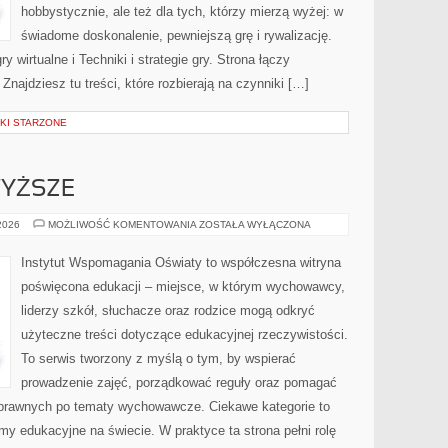
hobbystycznie, ale też dla tych, którzy mierzą wyżej: w
świadome doskonalenie, pewniejszą grę i rywalizację.
 wirtualne i Techniki i strategie gry. Strona łączy
najdziesz tu treści, które rozbierają na czynniki […]
NKI STARZONE
YŻSZE
SZKOLNICTWO
 2026
MOŻLIWOŚĆ KOMENTOWANIA
ZOSTAŁA WYŁĄCZONA
WYŻSZE
Instytut Wspomagania Oświaty to współczesna witryna
poświęcona edukacji – miejsce, w którym wychowawcy,
liderzy szkół, słuchacze oraz rodzice mogą odkryć
użyteczne treści dotyczące edukacyjnej rzeczywistości.
To serwis tworzony z myślą o tym, by wspierać
prowadzenie zajęć, porządkować reguły oraz pomagać
 prawnych po tematy wychowawcze. Ciekawe kategorie to
y edukacyjne na świecie. W praktyce ta strona pełni rolę