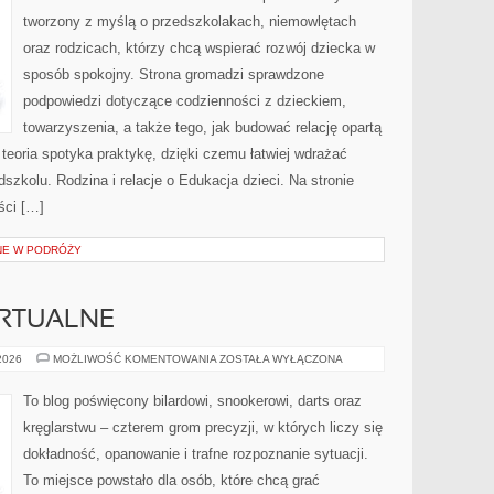
tworzony z myślą o przedszkolakach, niemowlętach
oraz rodzicach, którzy chcą wspierać rozwój dziecka w
sposób spokojny. Strona gromadzi sprawdzone
podpowiedzi dotyczące codzienności z dzieckiem,
towarzyszenia, a także tego, jak budować relację opartą
 teoria spotyka praktykę, dzięki czemu łatwiej wdrażać
szkolu. Rodzina i relacje o Edukacja dzieci. Na stronie
ści […]
NE W PODRÓŻY
IRTUALNE
E-
 2026
MOŻLIWOŚĆ KOMENTOWANIA
ZOSTAŁA WYŁĄCZONA
SPORT
I
GRY
To blog poświęcony bilardowi, snookerowi, darts oraz
WIRTUALNE
kręglarstwu – czterem grom precyzji, w których liczy się
dokładność, opanowanie i trafne rozpoznanie sytuacji.
To miejsce powstało dla osób, które chcą grać