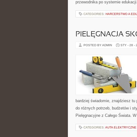
przewodnika po systemie edukacji
CATEGORIES:
HARCERSTWO A ED
PIELĘGNACJA SK
POSTED BY ADMIN
STY - 28 -
bardziej świadomie, znajdziesz tu
do różnych potrzeb, budżetów i st
Pielęgnacyjne z Całego Świata. W
CATEGORIES:
AUTA ELEKTRYCZNE