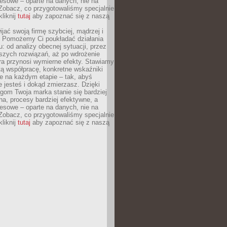
esowe – oparte na danych, nie na
Zobacz, co przygotowaliśmy specjalnie
kliknij
tutaj
aby zapoznać się z naszą
jać swoją firmę szybciej, mądrzej i
 Pomożemy Ci poukładać działania
u: od analizy obecnej sytuacji, przez
szych rozwiązań, aż po wdrożenie
tóra przynosi wymierne efekty. Stawiamy
tą współpracę, konkretne wskaźniki
e na każdym etapie – tak, abyś
ie jesteś i dokąd zmierzasz. Dzięki
gom Twoja marka stanie się bardziej
a, procesy bardziej efektywne, a
esowe – oparte na danych, nie na
Zobacz, co przygotowaliśmy specjalnie
kliknij
tutaj
aby zapoznać się z naszą