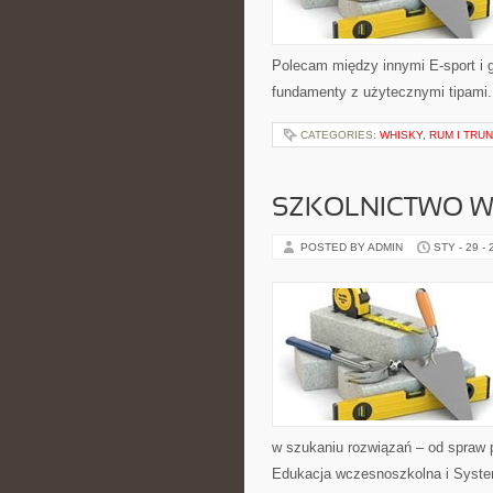
Polecam między innymi E-sport i gry
fundamenty z użytecznymi tipami. Z
CATEGORIES:
WHISKY, RUM I TRU
SZKOLNICTWO W
POSTED BY ADMIN
STY - 29 -
w szukaniu rozwiązań – od spraw
Edukacja wczesnoszkolna i System