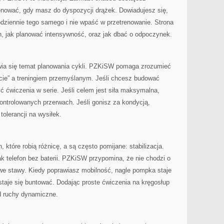
renować, gdy masz do dyspozycji drążek. Dowiadujesz się,
codziennie tego samego i nie wpaść w przetrenowanie. Strona
sh, jak planować intensywność, oraz jak dbać o odpoczynek.
ia się temat planowania cykli. PZKiSW pomaga zrozumieć
ucie” a treningiem przemyślanym. Jeśli chcesz budować
ć ćwiczenia w serie. Jeśli celem jest siła maksymalna,
ontrolowanych przerwach. Jeśli gonisz za kondycją,
olerancji na wysiłek.
, które robią różnicę, a są często pomijane: stabilizacja.
ak telefon bez baterii. PZKiSW przypomina, że nie chodzi o
owe stawy. Kiedy poprawiasz mobilność, nagle pompka staje
zestaje się buntować. Dodając proste ćwiczenia na kręgosłup
d ruchy dynamiczne.