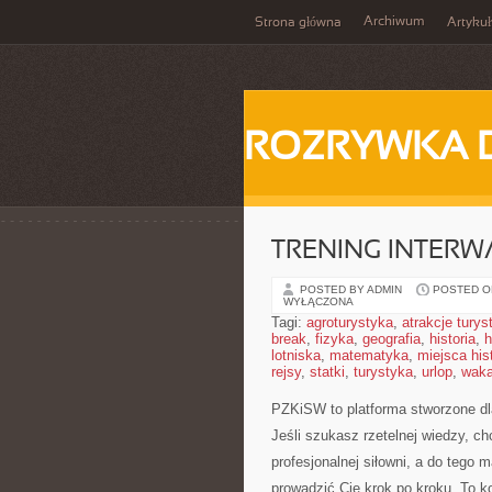
Archiwum
Strona główna
Artykuł
ROZRYWKA 
TRENING INTERWA
POSTED BY ADMIN
POSTED ON
WYŁĄCZONA
Tagi:
agroturystyka
,
atrakcje tury
break
,
fizyka
,
geografia
,
historia
,
h
lotniska
,
matematyka
,
miejsca his
rejsy
,
statki
,
turystyka
,
urlop
,
waka
PZKiSW to platforma stworzone dla
Jeśli szukasz rzetelnej wiedzy, c
profesjonalnej siłowni, a do tego 
prowadzić Cię krok po kroku. To 