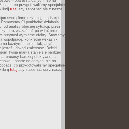
esowe – oparte na danych, nie na
Zobacz, co przygotowaliśmy specjalnie
kliknij
tutaj
aby zapoznać się z naszą
jać swoją firmę szybciej, mądrzej i
 Pomożemy Ci poukładać działania
u: od analizy obecnej sytuacji, przez
szych rozwiązań, aż po wdrożenie
tóra przynosi wymierne efekty. Stawiamy
tą współpracę, konkretne wskaźniki
e na każdym etapie – tak, abyś
ie jesteś i dokąd zmierzasz. Dzięki
gom Twoja marka stanie się bardziej
a, procesy bardziej efektywne, a
esowe – oparte na danych, nie na
Zobacz, co przygotowaliśmy specjalnie
kliknij
tutaj
aby zapoznać się z naszą