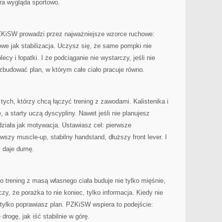
óra wygląda sportowo.
PZKiSW prowadzi przez najważniejsze wzorce ruchowe:
we jak stabilizacja. Uczysz się, że same pompki nie
lecy i łopatki. I że podciąganie nie wystarczy, jeśli nie
budować plan, w którym całe ciało pracuje równo.
tych, którzy chcą łączyć trening z zawodami. Kalistenika i
 a starty uczą dyscypliny. Nawet jeśli nie planujesz
działa jak motywacja. Ustawiasz cel: pierwsze
rwszy muscle-up, stabilny handstand, dłuższy front lever. I
y daje dumę.
 trening z masą własnego ciała buduje nie tylko mięśnie,
zy, że porażka to nie koniec, tylko informacja. Kiedy nie
ylko poprawiasz plan. PZKiSW wspiera to podejście:
drogę, jak iść stabilnie w górę.