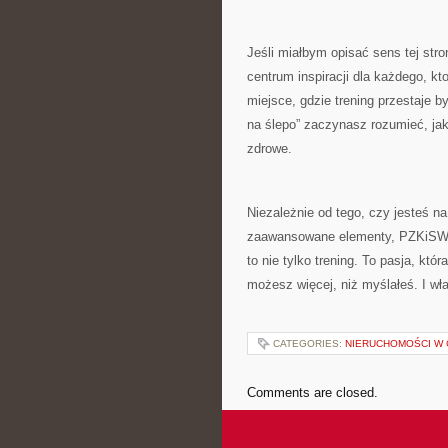
Jeśli miałbym opisać sens tej str
centrum inspiracji dla każdego, kt
miejsce, gdzie trening przestaje 
na ślepo” zaczynasz rozumieć, jak d
zdrowe.
Niezależnie od tego, czy jesteś na
zaawansowane elementy, PZKiSW da
to nie tylko trening. To pasja, któr
możesz więcej, niż myślałeś. I wła
CATEGORIES:
NIERUCHOMOŚCI W C
Comments are closed.