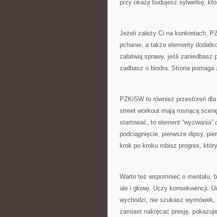
przy okazji budujesz sylwetkę, kt
Jeżeli zależy Ci na konkretach, 
pchanie, a także elementy dodatko
załatwią sprawy, jeśli zaniedbasz p
zadbasz o biodra. Strona pomaga z
PZKiSW to również przestrzeń dla 
street workout mają rosnącą scenę,
startować, to element “wyzwania” 
podciągnięcie, pierwsze dipsy, pie
krok po kroku robisz progres, któr
Warto też wspomnieć o mentalu, bo
ale i głowę. Uczy konsekwencji. Uc
wychodzi, nie szukasz wymówek, t
zamiast nakręcać presję, pokazuje 