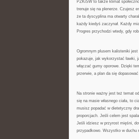
PZKiSW to także klimat społeczno
trenuje się na plenerze. Czujesz 
że ta dyscyplina ma otwarty charak
każdy kiedyś zaczynał. Każdy miał 
Progres przychodzi wtedy, gdy robi
Ogromnym plusem kalisteniki jes
pokazuje, jak wykorzystać ławki, j
włączać gumy oporowe. Dzięki temu
przerwie, a plan da się dopasować
Na stronie ważny jest też temat od
się na masie własnego ciała, to 
musisz popadać w dietetyczny dra
proporcjach. Jeśli celem jest spal
Jeśli idziesz w przyrost mięśni, do
przypadkowo. Wszystko w duchu n