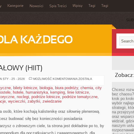
Kategorie
Wpisy
Tagi
Tagi
y
Nowości
Spis Treści
SUB
DLA KAŻDEGO
ŁOWY (HIIT)
Zobacz:
TRENING
 STY - 25 - 2026
MOŻLIWOŚĆ KOMENTOWANIA
ZOSTAŁA
INTERWAŁOWY
(HIIT)
styczne
,
bilety lotnicze
,
biologia
,
biura podróży
,
chemia
,
city
Chcesz rozwi
ostele
,
hotele
,
humanistyka
,
kemping
,
linie lotnicze
,
bez chaosu?
toryczne
,
noclegi
,
podróże lotnicze
,
podróże tematyczne
,
krok po krok
cje
,
wycieczki
,
zabytki
,
zwiedzanie
wybór najlep
strategii, k
 osób, które kochają kalistenikę oraz siłownię plenerową.
na przejrzys
oraz wsparci
hcesz budować siłę bez konieczności posiadania
widział, gdz
naszym usłu
marzysz o zdrowszym ciele, ta strona jest dokładnie po to, by
rozpoznawaln
kompendium dla początkujących i zaawansowanych, dla