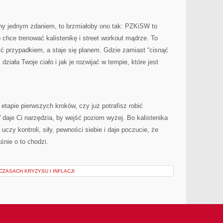
ony jednym zdaniem, to brzmiałoby ono tak: PZKiSW to
o chce trenować kalistenikę i street workout mądrze. To
być przypadkiem, a staje się planem. Gdzie zamiast “cisnąć
ziała Twoje ciało i jak je rozwijać w tempie, które jest
 etapie pierwszych kroków, czy już potrafisz robić
je Ci narzędzia, by wejść poziom wyżej. Bo kalistenika
a uczy kontroli, siły, pewności siebie i daje poczucie, że
śnie o to chodzi.
ZASACH KRYZYSU I INFLACJI