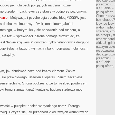
decyzje bizn
przeczuciu. 
h-upów, jak i dla osób polujących na dynamiczne
dla Ciebie – 
gnię przodem, back lever czy stanie w podporze poziomym.
pełną ofertą.
Chcesz rozwi
ianie
i Motywacja i psychologia sportu. Ideą PZKiSW jest
bez chaosu?
krok po krok
 w duchu: minimum wymówek, maksimum jakości.
wybór najlep
yl treningu, w którym liczy się panowanie nad ruchem, a
strategii, k
na przejrzys
e, ale też w sprawności. Strona pomaga zrozumieć, że
oraz wsparci
jest “łatwiejszą wersją” ćwiczeń, tylko pełnoprawną drogą do
widział, gdz
naszym usłu
uduje żelazny brzuch, wzmacnia barki, poprawia mobilność i
rozpoznawaln
decyzje bizn
 rozsądny.
przeczuciu. 
dla Ciebie – 
pełną ofertą.
ym, jak zbudować bazę pod każdy element. Zanim
 się prawidłowego ustawienia łopatek. Zanim zaczniesz
nie techniki. Strona podkreśla, że to nie ilość powtórzeń
ięki temu zamiast łapać kontuzje, budujesz zdrową moc.
o wpaść w pułapkę: chcieć wszystkiego naraz. Dlatego
wój. Uczysz się, jak przechodzić od łatwych wariantów do