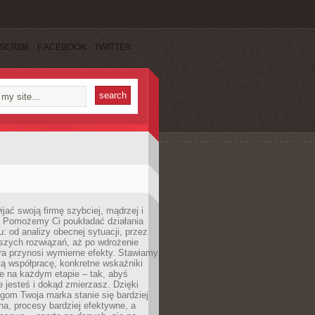
SCRIBE
FACEBOOK
TWITTER
jać swoją firmę szybciej, mądrzej i
 Pomożemy Ci poukładać działania
u: od analizy obecnej sytuacji, przez
szych rozwiązań, aż po wdrożenie
tóra przynosi wymierne efekty. Stawiamy
tą współpracę, konkretne wskaźniki
e na każdym etapie – tak, abyś
ie jesteś i dokąd zmierzasz. Dzięki
gom Twoja marka stanie się bardziej
a, procesy bardziej efektywne, a