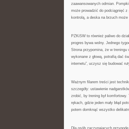
zaawansowanych odmian. Pompki 
może prowadzić do podciągnięć z 
kontrolą, a deska na brzuch może 
PZKiSW to również paliwo do dział
progres bywa wolny. Jednego tygod
Strona przypomina, że w treningu 
wykonane z głową, potrafią dać św
internetu”, uczysz się budować r
Ważnym filarem treści jest techn
szczegóły: ustawienie nadgarstków
zrobić, by trening był komfortowy.
rękach, gdzie jeden mały błąd pot
potem domknąć wszystko delikatn
Dla osób zaczynających przygodę,