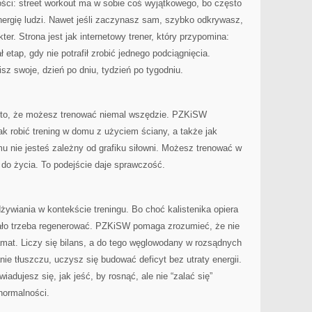
ści: street workout ma w sobie coś wyjątkowego, bo często
energię ludzi. Nawet jeśli zaczynasz sam, szybko odkrywasz,
ter. Strona jest jak internetowy trener, który przypomina:
etap, gdy nie potrafił zrobić jednego podciągnięcia.
sz swoje, dzień po dniu, tydzień po tygodniu.
t to, że możesz trenować niemal wszędzie. PZKiSW
ak robić trening w domu z użyciem ściany, a także jak
 nie jesteś zależny od grafiku siłowni. Możesz trenować w
 do życia. To podejście daje sprawczość.
żywiania w kontekście treningu. Bo choć kalistenika opiera
ciało trzeba regenerować. PZKiSW pomaga zrozumieć, że nie
mat. Liczy się bilans, a do tego węglowodany w rozsądnych
anie tłuszczu, uczysz się budować deficyt bez utraty energii.
wiadujesz się, jak jeść, by rosnąć, ale nie “zalać się”
ormalności.