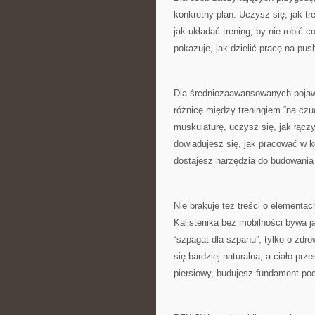
konkretny plan. Uczysz się, jak t
jak układać trening, by nie robić 
pokazuje, jak dzielić pracę na pu
Dla średniozaawansowanych pojaw
różnicę między treningiem “na cz
muskulaturę, uczysz się, jak łączy
dowiadujesz się, jak pracować w k
dostajesz narzędzia do budowania t
Nie brakuje też treści o elementach
Kalistenika bez mobilności bywa j
“szpagat dla szpanu”, tylko o zdr
się bardziej naturalna, a ciało pr
piersiowy, budujesz fundament po