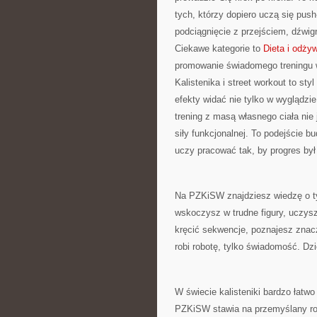
tych, którzy dopiero uczą się pus
podciągnięcie z przejściem, dźwi
Ciekawe kategorie to
Dieta i odżyw
promowanie świadomego treningu
Kalistenika i street workout to st
efekty widać nie tylko w wyglądzi
trening z masą własnego ciała nie 
siły funkcjonalnej. To podejście b
uczy pracować tak, by progres był
Na PZKiSW znajdziesz wiedzę o t
wskoczysz w trudne figury, uczysz
kręcić sekwencje, poznajesz znacze
robi robotę, tylko świadomość. Dz
W świecie kalisteniki bardzo łatw
PZKiSW stawia na przemyślany roz