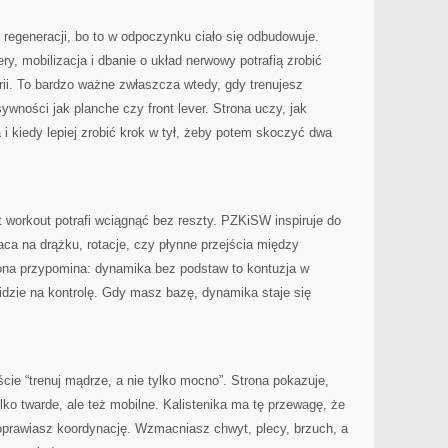
regeneracji, bo to w odpoczynku ciało się odbudowuje.
ry, mobilizacja i dbanie o układ nerwowy potrafią zrobić
erii. To bardzo ważne zwłaszcza wtedy, gdy trenujesz
wności jak planche czy front lever. Strona uczy, jak
i kiedy lepiej zrobić krok w tył, żeby potem skoczyć dwa
t workout potrafi wciągnąć bez reszty. PZKiSW inspiruje do
aca na drążku, rotacje, czy płynne przejścia między
rona przypomina: dynamika bez podstaw to kontuzja w
 idzie na kontrolę. Gdy masz bazę, dynamika staje się
cie “trenuj mądrze, a nie tylko mocno”. Strona pokazuje,
tylko twarde, ale też mobilne. Kalistenika ma tę przewagę, że
oprawiasz koordynację. Wzmacniasz chwyt, plecy, brzuch, a