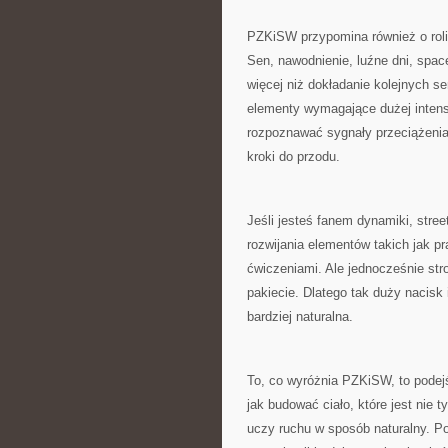
PZKiSW przypomina również o roli 
Sen, nawodnienie, luźne dni, space
więcej niż dokładanie kolejnych s
elementy wymagające dużej intensy
rozpoznawać sygnały przeciążenia 
kroki do przodu.
Jeśli jesteś fanem dynamiki, stree
rozwijania elementów takich jak pr
ćwiczeniami. Ale jednocześnie st
pakiecie. Dlatego tak duży nacisk
bardziej naturalna.
To, co wyróżnia PZKiSW, to podejś
jak budować ciało, które jest nie 
uczy ruchu w sposób naturalny. P