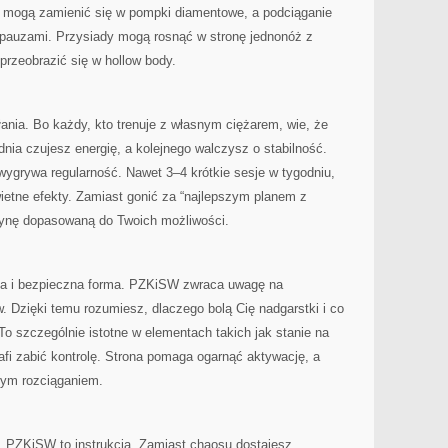
mogą zamienić się w pompki diamentowe, a podciąganie
pauzami. Przysiady mogą rosnąć w stronę jednonóż z
przeobrazić się w hollow body.
ania. Bo każdy, kto trenuje z własnym ciężarem, wie, że
nia czujesz energię, a kolejnego walczysz o stabilność.
wygrywa regularność. Nawet 3–4 krótkie sesje w tygodniu,
ietne efekty. Zamiast gonić za “najlepszym planem z
utynę dopasowaną do Twoich możliwości.
ika i bezpieczna forma. PZKiSW zwraca uwagę na
. Dzięki temu rozumiesz, dlaczego bolą Cię nadgarstki i co
 To szczególnie istotne w elementach takich jak stanie na
rafi zabić kontrolę. Strona pomaga ogarnąć aktywację, a
ym rozciąganiem.
 PZKiSW to instrukcja. Zamiast chaosu dostajesz