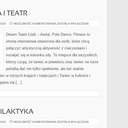
 I TEATR
TANIEC
 2026
MOŻLIWOŚĆ KOMENTOWANIA
ZOSTAŁA WYŁĄCZONA
A
SZTUKA
I
Dream Team Łódź – Aerial, Pole Dance, Fitness to
TEATR
strona internetowa stworzona dla osób, które chcą
połączyć artystyczną aktywność z ćwiczeniami i
rozwijać się w kierunku siły. To miejsce dla wszystkich,
którzy czują, że taniec w powietrzu oraz taniec na rurze
potrafią dać nie tylko spełnienie, ale też realnie
c w różnych krajach i tradycjach i Taniec w kulturze i
piera się […]
FILAKTYKA
KONTUZJE
 2026
MOŻLIWOŚĆ KOMENTOWANIA
ZOSTAŁA WYŁĄCZONA
I
PROFILAKTYKA