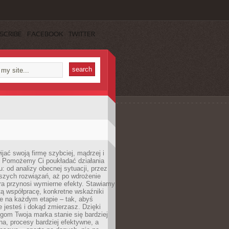
SCRIBE
FACEBOOK
TWITTER
jać swoją firmę szybciej, mądrzej i
 Pomożemy Ci poukładać działania
u: od analizy obecnej sytuacji, przez
szych rozwiązań, aż po wdrożenie
tóra przynosi wymierne efekty. Stawiamy
tą współpracę, konkretne wskaźniki
e na każdym etapie – tak, abyś
ie jesteś i dokąd zmierzasz. Dzięki
gom Twoja marka stanie się bardziej
a, procesy bardziej efektywne, a