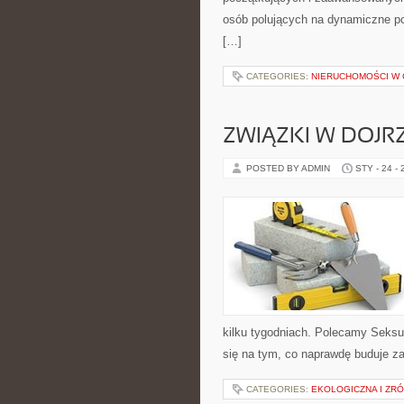
osób polujących na dynamiczne po
[…]
CATEGORIES:
NIERUCHOMOŚCI W C
ZWIĄZKI W DOJR
POSTED BY ADMIN
STY - 24 -
kilku tygodniach. Polecamy Seksu
się na tym, co naprawdę buduje zai
CATEGORIES:
EKOLOGICZNA I ZR