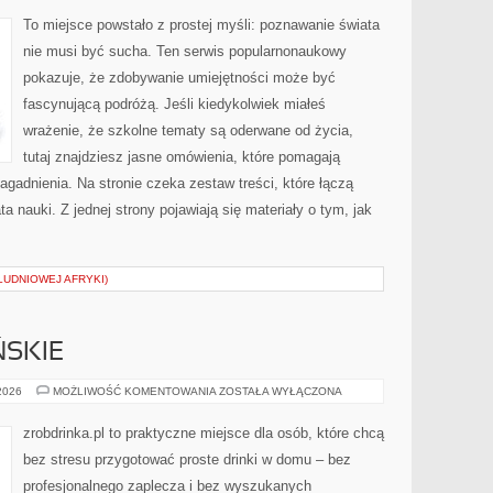
I
ODKRYCIA
To miejsce powstało z prostej myśli: poznawanie świata
nie musi być sucha. Ten serwis popularnonaukowy
pokazuje, że zdobywanie umiejętności może być
fascynującą podróżą. Jeśli kiedykolwiek miałeś
wrażenie, że szkolne tematy są oderwane od życia,
tutaj znajdziesz jasne omówienia, które pomagają
agadnienia. Na stronie czeka zestaw treści, które łączą
 nauki. Z jednej strony pojawiają się materiały o tym, jak
ŁUDNIOWEJ AFRYKI)
SKIE
PORADY
 2026
MOŻLIWOŚĆ KOMENTOWANIA
ZOSTAŁA WYŁĄCZONA
BARMAŃSKIE
zrobdrinka.pl to praktyczne miejsce dla osób, które chcą
bez stresu przygotować proste drinki w domu – bez
profesjonalnego zaplecza i bez wyszukanych