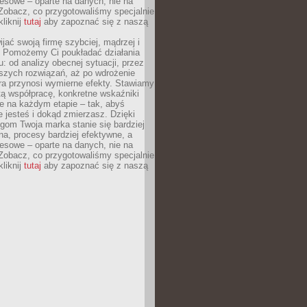
esowe – oparte na danych, nie na
Zobacz, co przygotowaliśmy specjalnie
kliknij
tutaj
aby zapoznać się z naszą
jać swoją firmę szybciej, mądrzej i
 Pomożemy Ci poukładać działania
u: od analizy obecnej sytuacji, przez
szych rozwiązań, aż po wdrożenie
tóra przynosi wymierne efekty. Stawiamy
tą współpracę, konkretne wskaźniki
e na każdym etapie – tak, abyś
ie jesteś i dokąd zmierzasz. Dzięki
gom Twoja marka stanie się bardziej
a, procesy bardziej efektywne, a
esowe – oparte na danych, nie na
Zobacz, co przygotowaliśmy specjalnie
kliknij
tutaj
aby zapoznać się z naszą