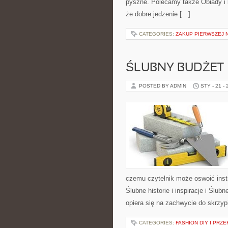
pyszne. Polecamy także Obiady i k
że dobre jedzenie […]
CATEGORIES:
ZAKUP PIERWSZEJ 
ŚLUBNY BUDŻET
POSTED BY ADMIN
STY - 21 -
czemu czytelnik może oswoić ins
Ślubne historie i inspiracje i Ślu
opiera się na zachwycie do skrzyp
CATEGORIES:
FASHION DIY I PRZ