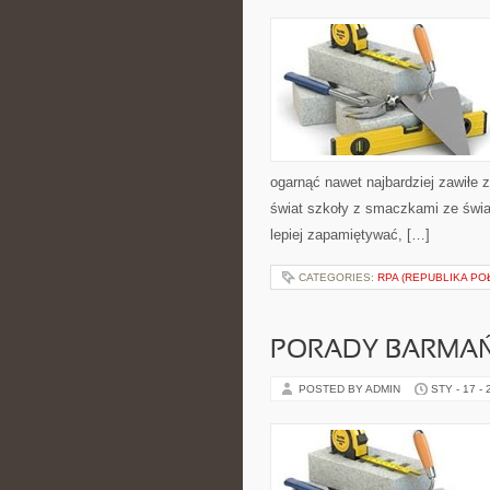
ogarnąć nawet najbardziej zawiłe z
świat szkoły z smaczkami ze świata
lepiej zapamiętywać, […]
CATEGORIES:
RPA (REPUBLIKA PO
PORADY BARMAŃ
POSTED BY ADMIN
STY - 17 -