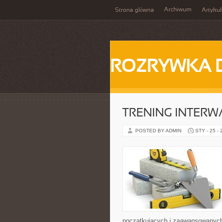
Archiwum
Strona główna
Artykuł
ROZRYWKA 
TRENING INTERWA
POSTED BY ADMIN
STY - 25 -
początkujących i zaawansowanych, 