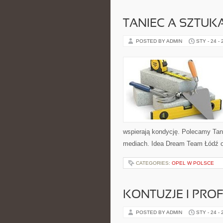
TANIEC A SZTUKA
POSTED BY ADMIN
STY - 24 -
wspierają kondycję. Polecamy Tanie
mediach. Idea Dream Team Łódź o
CATEGORIES:
OPEL W POLSCE
KONTUZJE I PRO
POSTED BY ADMIN
STY - 24 -