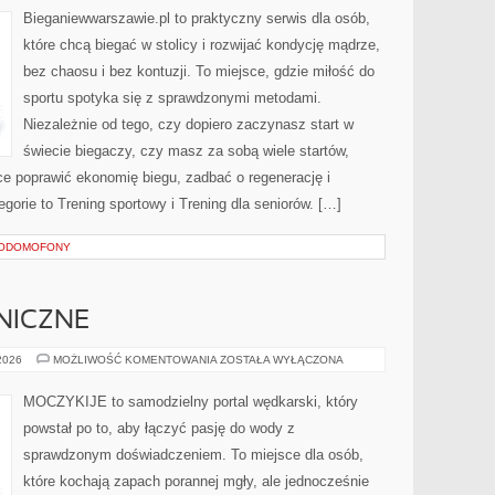
Bieganiewwarszawie.pl to praktyczny serwis dla osób,
które chcą biegać w stolicy i rozwijać kondycję mądrze,
bez chaosu i bez kontuzji. To miejsce, gdzie miłość do
sportu spotyka się z sprawdzonymi metodami.
Niezależnie od tego, czy dopiero zaczynasz start w
świecie biegaczy, czy masz za sobą wiele startów,
ce poprawić ekonomię biegu, zadbać o regenerację i
gorie to Trening sportowy i Trening dla seniorów. […]
EODOMOFONY
NICZNE
ŁOWISKA
 2026
MOŻLIWOŚĆ KOMENTOWANIA
ZOSTAŁA WYŁĄCZONA
ZAGRANICZNE
MOCZYKIJE to samodzielny portal wędkarski, który
powstał po to, aby łączyć pasję do wody z
sprawdzonym doświadczeniem. To miejsce dla osób,
które kochają zapach porannej mgły, ale jednocześnie