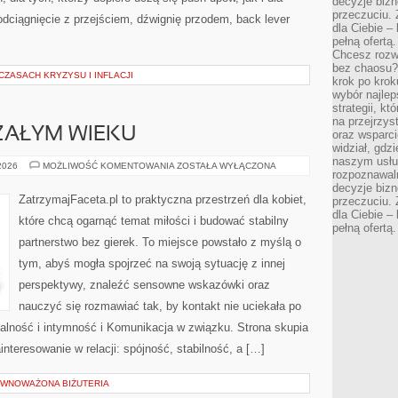
decyzje bizn
przeczuciu. 
dciągnięcie z przejściem, dźwignię przodem, back lever
dla Ciebie – 
pełną ofertą.
Chcesz rozwi
bez chaosu?
ZASACH KRYZYSU I INFLACJI
krok po krok
wybór najlep
strategii, k
na przejrzys
ZAŁYM WIEKU
oraz wsparci
widział, gdz
naszym usłu
ZWIĄZKI
 2026
MOŻLIWOŚĆ KOMENTOWANIA
ZOSTAŁA WYŁĄCZONA
rozpoznawaln
W
DOJRZAŁYM
decyzje bizn
WIEKU
ZatrzymajFaceta.pl to praktyczna przestrzeń dla kobiet,
przeczuciu. 
dla Ciebie – 
które chcą ogarnąć temat miłości i budować stabilny
pełną ofertą.
partnerstwo bez gierek. To miejsce powstało z myślą o
tym, abyś mogła spojrzeć na swoją sytuację z innej
perspektywy, znaleźć sensowne wskazówki oraz
nauczyć się rozmawiać tak, by kontakt nie uciekała po
alność i intymność i Komunikacja w związku. Strona skupia
nteresowanie w relacji: spójność, stabilność, a […]
ÓWNOWAŻONA BIŻUTERIA