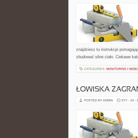
znajdziesz tu instrukcje pomagają
zbudować silne ciało. Ciekawe kate
CATEGORIES:
MONITORING I WID
ŁOWISKA ZAGRA
POSTED BY ADMIN
STY - 24 -