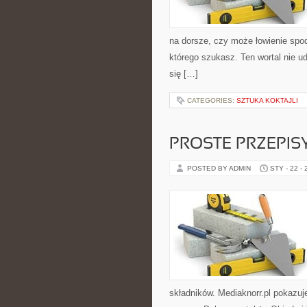
na dorsze, czy może łowienie spo
którego szukasz. Ten wortal nie ud
się […]
CATEGORIES:
SZTUKA KOKTAJLI
PROSTE PRZEPIS
POSTED BY ADMIN
STY - 22 -
składników. Mediaknorr.pl pokazuj