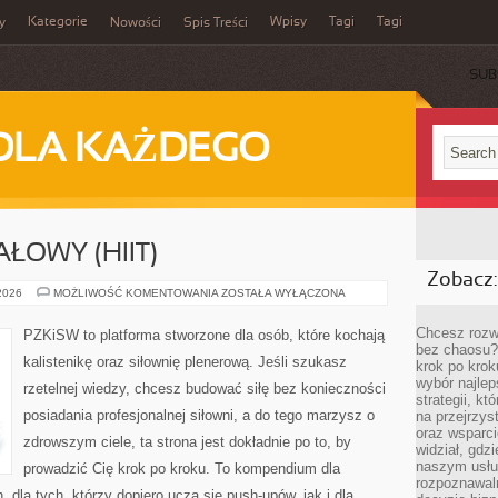
Kategorie
Wpisy
Tagi
Tagi
y
Nowości
Spis Treści
SUB
DLA KAŻDEGO
ŁOWY (HIIT)
Zobacz:
TRENING
 2026
MOŻLIWOŚĆ KOMENTOWANIA
ZOSTAŁA WYŁĄCZONA
INTERWAŁOWY
(HIIT)
Chcesz rozwi
PZKiSW to platforma stworzone dla osób, które kochają
bez chaosu?
kalistenikę oraz siłownię plenerową. Jeśli szukasz
krok po krok
wybór najlep
rzetelnej wiedzy, chcesz budować siłę bez konieczności
strategii, k
posiadania profesjonalnej siłowni, a do tego marzysz o
na przejrzys
oraz wsparci
zdrowszym ciele, ta strona jest dokładnie po to, by
widział, gdz
naszym usłu
prowadzić Cię krok po kroku. To kompendium dla
rozpoznawaln
dla tych, którzy dopiero uczą się push-upów, jak i dla