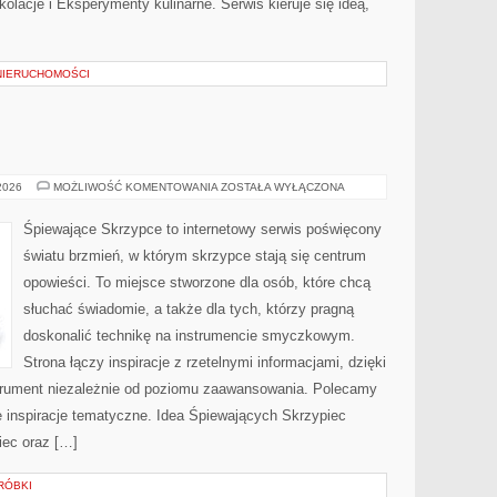
olacje i Eksperymenty kulinarne. Serwis kieruje się ideą,
NIERUCHOMOŚCI
ŚLUBNY
 2026
MOŻLIWOŚĆ KOMENTOWANIA
ZOSTAŁA WYŁĄCZONA
BUDŻET
Śpiewające Skrzypce to internetowy serwis poświęcony
światu brzmień, w którym skrzypce stają się centrum
opowieści. To miejsce stworzone dla osób, które chcą
słuchać świadomie, a także dla tych, którzy pragną
doskonalić technikę na instrumencie smyczkowym.
Strona łączy inspiracje z rzetelnymi informacjami, dzięki
trument niezależnie od poziomu zaawansowania. Polecamy
bne inspiracje tematyczne. Idea Śpiewających Skrzypiec
iec oraz […]
ERÓBKI