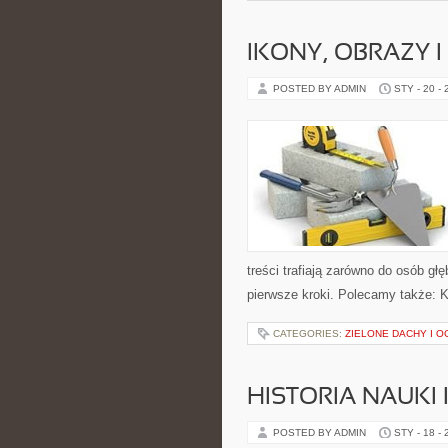
IKONY, OBRAZY 
POSTED BY ADMIN
STY - 20 -
treści trafiają zarówno do osób gł
pierwsze kroki. Polecamy także: Koś
CATEGORIES:
ZIELONE DACHY I 
HISTORIA NAUKI 
POSTED BY ADMIN
STY - 18 -