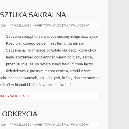
I SZTUKA SAKRALNA
IKONY,
 2026
MOŻLIWOŚĆ KOMENTOWANIA
ZOSTAŁA WYŁĄCZONA
OBRAZY
I
SZTUKA
Szczepan.org.pl to serwis poświęcony religii oraz życiu
SAKRALNA
Kościoła, którego sercem jest temat parafii św.
Szczepana. To miejsce powstało dla osób, które chcą
lepiej zrozumieć codzienność wiary: od ciszy serca,
przez liturgię, aż po święte znaki łaski. Strona łączy
dziedzictwo z prostym tłumaczeniem, dzięki czemu
ęboko zaangażowanych, jak i do tych, którzy dopiero stawiają
ciół w historii i Kościół w historii. Na […]
OGRODY WERTYKALNE
I ODKRYCIA
HISTORIA
 2026
MOŻLIWOŚĆ KOMENTOWANIA
ZOSTAŁA WYŁĄCZONA
NAUKI