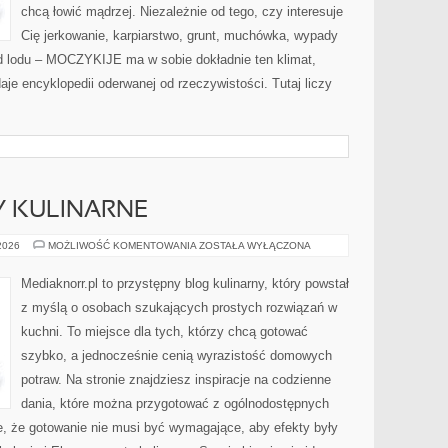
chcą łowić mądrzej. Niezależnie od tego, czy interesuje
Cię jerkowanie, karpiarstwo, grunt, muchówka, wypady
d lodu – MOCZYKIJE ma w sobie dokładnie ten klimat,
aje encyklopedii oderwanej od rzeczywistości. Tutaj liczy
Y KULINARNE
PROSTE
 2026
MOŻLIWOŚĆ KOMENTOWANIA
ZOSTAŁA WYŁĄCZONA
PRZEPISY
KULINARNE
Mediaknorr.pl to przystępny blog kulinarny, który powstał
z myślą o osobach szukających prostych rozwiązań w
kuchni. To miejsce dla tych, którzy chcą gotować
szybko, a jednocześnie cenią wyrazistość domowych
potraw. Na stronie znajdziesz inspiracje na codzienne
dania, które można przygotować z ogólnodostępnych
e, że gotowanie nie musi być wymagające, aby efekty były