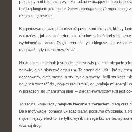
pracujący nad tolerancją wysiłku, ludzie wracający do sportu po s
traktują bieganie jako pasję. Serwis pomaga łączyć regenerację w 
czujesz się pewniej.
Bieganiewwarszawie.pl to również przestrzeń dla tych, którzy lubi
wskazówki, jak oceniać tętno, jak układać tydzień, żeby był zrówn
wydolność aerobową. Dzięki temu nie tylko biegasz, ale też rozu
reagować, gdy trzeba przycisnąć.
Najważniejsze jednak jest podejście: serwis promuje bieganie ja
zdrowie, a nie niszczyć organizm. To strona dla ludzi, którzy chcą
dopasowany, dieta prosta, a styl życia aktywny. Jeśli szukasz mi
od „chcę zacząć” do „robię to regularnie”, od „brakuje mi energii” 
w poradach” do „mam swój plan” – Bieganiewwarszawie.pl jest dok
To serwis, który łączy miejskie bieganie z treningiem, dietą or
Daje motywację, pomaga układać plany, podsuwa ćwiczenia, a pr
najcenniejszy efekt to nie tylko wynik na zegarku, ale też sprawne
własnej drogi.