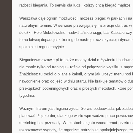
radości biegania. To serwis dla ludzi, którzy chcą biegać mądrze.
Warszawa daje ogrom możliwości: możesz biegać w parkach i na 
naturalnym terenie. W serwisie przewijają się inspiracje dla tras w
ścieżki, Pole Mokotowskie, nadwiślańskie ciągi, Las Kabacki czy
temu łatwiej dopasujesz trening do nastroju: raz szybciej i dyna
spokojnie i regeneracyjnie.
Bieganiewwarszawie.pl to także mocny dział o żywieniu i budowan
nie rośnie tylko od treningu – rośnie od połączenia wysiłku z mąd
Znajdziesz tu treści o bilansie kalorii, o tym jak ułożyć menu pod 
nawodnienie oraz co jeść w dniu startu. Nie brakuje tematów o tł
przekąskach potreningowych oraz o prostych metodach, które po
tygodniu.
Ważnym filarem jest higiena życia. Serwis podpowiada, jak zadb
planować lżejsze dni, dlaczego warto wprowadzić pracę powięzio
stretching bez przesady. W tekstach często wraca temat przetren
rozpoznawać sygnały, że organizm potrzebuje spokojniejszego t