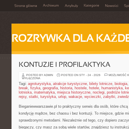
Archiwum
Kategorie
Strona główna
Artykuły
Nowości
Spi
ROZRYWKA DLA KAŻD
KONTUZJE I PROFILAKTYKA
POSTED BY ADMIN
POSTED ON STY - 24 - 2026
MOŻLIWOŚĆ 
WYŁĄCZONA
Tagi:
agroturystyka
,
atrakcje turystyczne
,
bilety lotnicze
,
biologia
break
,
fizyka
,
geografia
,
historia
,
hostele
,
hotele
,
humanistyka
,
ke
lotniska
,
matematyka
,
miejsca historyczne
,
noclegi
,
podróże lotn
rejsy
,
statki
,
turystyka
,
urlop
,
wakacje
,
wycieczki
,
zabytki
,
zwiedz
Bieganiewwarszawie.pl to praktyczny serwis dla osób, które chcą b
kondycję mądrze, bez chaosu i bez kontuzji. To miejsce, gdzie mi
sprawdzonymi metodami. Niezależnie od tego, czy dopiero zaczyn
biegaczy, czy masz za sobą wiele startów, znajdziesz tu instruk