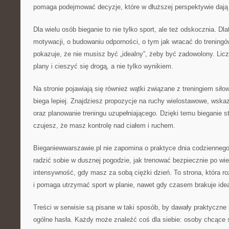
pomaga podejmować decyzje, które w dłuższej perspektywie dają
Dla wielu osób bieganie to nie tylko sport, ale też odskocznia. Dla
motywacji, o budowaniu odporności, o tym jak wracać do treningó
pokazuje, że nie musisz być „idealny”, żeby być zadowolony. Licz
plany i cieszyć się drogą, a nie tylko wynikiem.
Na stronie pojawiają się również wątki związane z treningiem sił
biega lepiej. Znajdziesz propozycje na ruchy wielostawowe, wsk
oraz planowanie treningu uzupełniającego. Dzięki temu bieganie sta
czujesz, że masz kontrolę nad ciałem i ruchem.
Bieganiewwarszawie.pl nie zapomina o praktyce dnia codziennego:
radzić sobie w dusznej pogodzie, jak trenować bezpiecznie po w
intensywność, gdy masz za sobą ciężki dzień. To strona, która ro
i pomaga utrzymać sport w planie, nawet gdy czasem brakuje ide
Treści w serwisie są pisane w taki sposób, by dawały praktyczne r
ogólne hasła. Każdy może znaleźć coś dla siebie: osoby chcące