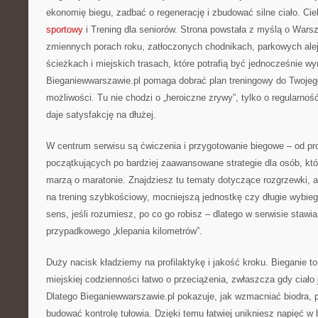
ekonomię biegu, zadbać o regenerację i zbudować silne ciało. Ci
sportowy
i Trening dla seniorów. Strona powstała z myślą o Warsza
zmiennych porach roku, zatłoczonych chodnikach, parkowych alej
ścieżkach i miejskich trasach, które potrafią być jednocześnie w
Bieganiewwarszawie.pl pomaga dobrać plan treningowy do Twojego 
możliwości. Tu nie chodzi o „heroiczne zrywy”, tylko o regularność
daje satysfakcję na dłużej.
W centrum serwisu są ćwiczenia i przygotowanie biegowe – od pro
początkujących po bardziej zaawansowane strategie dla osób, któ
marzą o maratonie. Znajdziesz tu tematy dotyczące rozgrzewki, a
na trening szybkościowy, mocniejszą jednostkę czy długie wybie
sens, jeśli rozumiesz, po co go robisz – dlatego w serwisie stawi
przypadkowego „klepania kilometrów”.
Duży nacisk kładziemy na profilaktykę i jakość kroku. Bieganie to
miejskiej codzienności łatwo o przeciążenia, zwłaszcza gdy ciało 
Dlatego Bieganiewwarszawie.pl pokazuje, jak wzmacniać biodra, 
budować kontrolę tułowia. Dzięki temu łatwiej unikniesz napięć w 