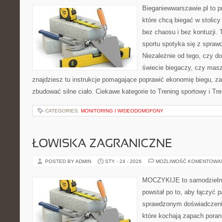
Bieganiewwarszawie.pl to p
które chcą biegać w stolicy
bez chaosu i bez kontuzji. 
sportu spotyka się z spra
Niezależnie od tego, czy d
świecie biegaczy, czy masz
znajdziesz tu instrukcje pomagające poprawić ekonomię biegu, za
zbudować silne ciało. Ciekawe kategorie to Trening sportowy i Tre
CATEGORIES:
MONITORING I WIDEODOMOFONY
ŁOWISKA ZAGRANICZNE
POSTED BY ADMIN
STY - 24 - 2026
MOŻLIWOŚĆ KOMENTOWA
MOCZYKIJE to samodzielny 
powstał po to, aby łączyć 
sprawdzonym doświadczenie
które kochają zapach poran