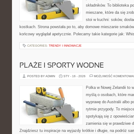
składników. To biblioteka 
mieszane, które da się zrob
stoi w kuchni: soków, dosł
kostkach. Strona powstała po to, aby domowe mieszanie smaków b
końcowy wyglądał apetycznie. Polecamy takie kategorie jak: Whi
CATEGORIES:
TRENDY I INNOWACJE
PLAŻE I SPORTY WODNE
POSTED BY ADMIN
STY - 16 - 2026
MOŻLIWOŚĆ KOMENTOWA
Polka w Nowej Zelandii to 
myślą o osobach, które mar
wyprawę do Australii albo p
rytmie przygody. To miejsc
spotykają się z opowieściam
zamienia się w prawdziwe 
Znajdziesz tu inspiracje na wyjazdy krótkie i długie, na podróż 