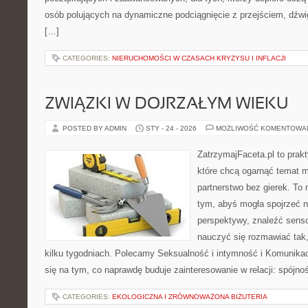
osób polujących na dynamiczne podciągnięcie z przejściem, dźwi
[…]
CATEGORIES:
NIERUCHOMOŚCI W CZASACH KRYZYSU I INFLACJI
ZWIĄZKI W DOJRZAŁYM WIEKU
POSTED BY ADMIN
STY - 24 - 2026
MOŻLIWOŚĆ KOMENTOWA
ZatrzymajFaceta.pl to prakt
które chcą ogarnąć temat mi
partnerstwo bez gierek. To
tym, abyś mogła spojrzeć n
perspektywy, znaleźć sens
nauczyć się rozmawiać tak,
kilku tygodniach. Polecamy Seksualność i intymność i Komunikac
się na tym, co naprawdę buduje zainteresowanie w relacji: spójnoś
CATEGORIES:
EKOLOGICZNA I ZRÓWNOWAŻONA BIŻUTERIA