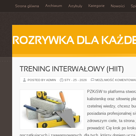
Archiwum
Kategorie
Strona główna
Artykuły
Nowości
Spi
ROZRYWKA DLA KAŻD
TRENING INTERWAŁOWY (HIIT)
POSTED BY ADMIN
STY - 25 - 2026
MOŻLIWOŚĆ KOMENTOWA
PZKiSW to platforma stworz
kalistenikę oraz siłownię p
rzetelnej wiedzy, chcesz b
posiadania profesjonalnej s
zdrowszym ciele, ta strona 
prowadzić Cię krok po kro
początkujących i zaawansowanych, dla tych, którzy dopiero uczą s