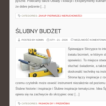
pyszne. Polecamy także Obiady i kolacje i Eksperymenty kulinarne
że dobre jedzenie […]
CATEGORIES:
ZAKUP PIERWSZEJ NIERUCHOMOŚCI
ŚLUBNY BUDŻET
POSTED BY ADMIN
STY - 21 - 2026
MOŻLIWOŚĆ KOMENTOWA
Śpiewające Skrzypce to in
światu brzmień, w którym s
opowieści. To miejsce stwo
słuchać świadomie, a także 
doskonalić technikę na in
Strona łączy inspiracje z rz
czemu czytelnik może oswoić instrument niezależnie od poziom
Ślubne historie i inspiracje i Ślubne inspiracje tematyczne. Idea
opiera się na zachwycie do skrzypiec oraz […]
CATEGORIES:
FASHION DIY I PRZERÓBKI