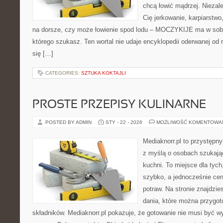
chcą łowić mądrzej. Niezale
Cię jerkowanie, karpiarstw
na dorsze, czy może łowienie spod lodu – MOCZYKIJE ma w sobie
którego szukasz. Ten wortal nie udaje encyklopedii oderwanej od r
się […]
CATEGORIES:
SZTUKA KOKTAJLI
PROSTE PRZEPISY KULINARNE
POSTED BY ADMIN
STY - 22 - 2026
MOŻLIWOŚĆ KOMENTOWA
Mediaknorr.pl to przystępny
z myślą o osobach szukają
kuchni. To miejsce dla tyc
szybko, a jednocześnie ce
potraw. Na stronie znajdzie
dania, które można przygo
składników. Mediaknorr.pl pokazuje, że gotowanie nie musi być w