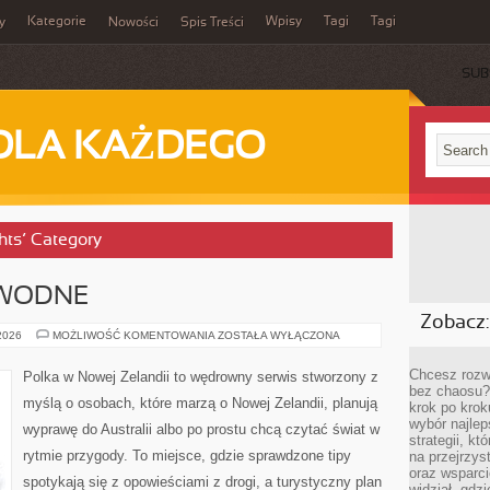
Kategorie
Wpisy
Tagi
Tagi
y
Nowości
Spis Treści
SUB
DLA KAŻDEGO
chts’ Category
 WODNE
Zobacz:
PLAŻE
 2026
MOŻLIWOŚĆ KOMENTOWANIA
ZOSTAŁA WYŁĄCZONA
I
SPORTY
WODNE
Chcesz rozwi
Polka w Nowej Zelandii to wędrowny serwis stworzony z
bez chaosu?
myślą o osobach, które marzą o Nowej Zelandii, planują
krok po krok
wybór najlep
wyprawę do Australii albo po prostu chcą czytać świat w
strategii, k
rytmie przygody. To miejsce, gdzie sprawdzone tipy
na przejrzys
oraz wsparci
spotykają się z opowieściami z drogi, a turystyczny plan
widział, gdz