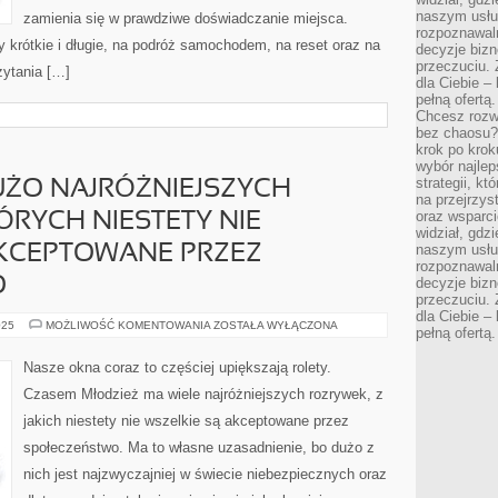
naszym usłu
zamienia się w prawdziwe doświadczanie miejsca.
rozpoznawaln
y krótkie i długie, na podróż samochodem, na reset oraz na
decyzje bizn
przeczuciu. 
zytania […]
dla Ciebie – 
pełną ofertą.
Chcesz rozwi
bez chaosu?
krok po krok
wybór najlep
strategii, k
UŻO NAJRÓŻNIEJSZYCH
na przejrzys
oraz wsparci
ÓRYCH NIESTETY NIE
widział, gdz
naszym usłu
AKCEPTOWANE PRZEZ
rozpoznawaln
O
decyzje bizn
przeczuciu. 
dla Ciebie – 
MŁODZIEŻ
025
MOŻLIWOŚĆ KOMENTOWANIA
ZOSTAŁA WYŁĄCZONA
pełną ofertą.
MA
DUŻO
NAJRÓŻNIEJSZYCH
Nasze okna coraz to częściej upiększają rolety.
ROZRYWEK,
Z
Czasem Młodzież ma wiele najróżniejszych rozrywek, z
KTÓRYCH
NIESTETY
jakich niestety nie wszelkie są akceptowane przez
NIE
WSZYSTKIE
społeczeństwo. Ma to własne uzasadnienie, bo dużo z
SĄ
AKCEPTOWANE
PRZEZ
nich jest najzwyczajniej w świecie niebezpiecznych oraz
SPOŁECZEŃSTWO