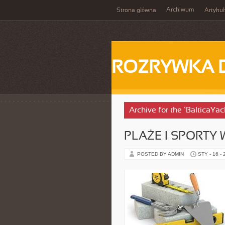
Archiwum
Strona główna
Artykuł
ROZRYWKA 
Archive for the ‘BalticaYa
PLAŻE I SPORTY
POSTED BY ADMIN
STY - 16 -