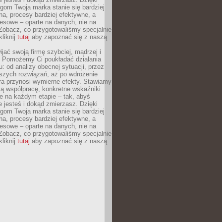
gom Twoja marka stanie się bardziej
a, procesy bardziej efektywne, a
esowe – oparte na danych, nie na
Zobacz, co przygotowaliśmy specjalnie
kliknij
tutaj
aby zapoznać się z naszą
jać swoją firmę szybciej, mądrzej i
 Pomożemy Ci poukładać działania
u: od analizy obecnej sytuacji, przez
szych rozwiązań, aż po wdrożenie
tóra przynosi wymierne efekty. Stawiamy
tą współpracę, konkretne wskaźniki
e na każdym etapie – tak, abyś
ie jesteś i dokąd zmierzasz. Dzięki
gom Twoja marka stanie się bardziej
a, procesy bardziej efektywne, a
esowe – oparte na danych, nie na
Zobacz, co przygotowaliśmy specjalnie
kliknij
tutaj
aby zapoznać się z naszą