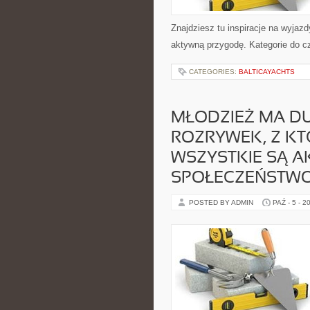
Znajdziesz tu inspiracje na wyjazd
aktywną przygodę. Kategorie do c
CATEGORIES:
BALTICAYACHTS
MŁODZIEŻ MA D
ROZRYWEK, Z KT
WSZYSTKIE SĄ 
SPOŁECZEŃSTW
POSTED BY ADMIN
PAŹ - 5 - 2