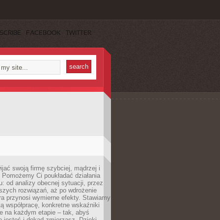
SCRIBE
FACEBOOK
TWITTER
jać swoją firmę szybciej, mądrzej i
 Pomożemy Ci poukładać działania
u: od analizy obecnej sytuacji, przez
szych rozwiązań, aż po wdrożenie
tóra przynosi wymierne efekty. Stawiamy
tą współpracę, konkretne wskaźniki
e na każdym etapie – tak, abyś
ie jesteś i dokąd zmierzasz. Dzięki