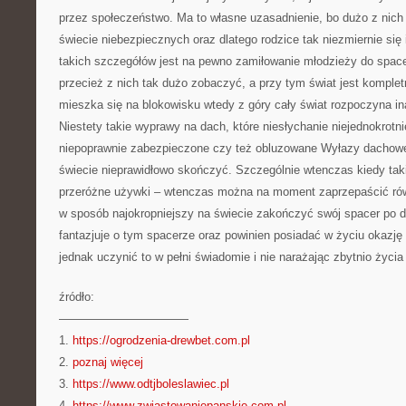
przez społeczeństwo. Ma to własne uzasadnienie, bo dużo z nich 
świecie niebezpiecznych oraz dlatego rodzice tak niezmiernie się
takich szczegółów jest na pewno zamiłowanie młodzieży do spa
przecież z nich tak dużo zobaczyć, a przy tym świat jest komplet
mieszka się na blokowisku wtedy z góry cały świat rozpoczyna in
Niestety takie wyprawy na dach, które niesłychanie niejednokrotn
niepoprawnie zabezpieczone czy też obluzowane Wyłazy dachowe
świecie nieprawidłowo skończyć. Szczególnie wtenczas kiedy tak
przeróżne używki – wtenczas można na moment zaprzepaścić rów
w sposób najokropniejszy na świecie zakończyć swój spacer po 
fantazjuje o tym spacerze oraz powinien posiadać w życiu okazję 
jednak uczynić to w pełni świadomie i nie narażając zbytnio życia
źródło:
———————————
1.
https://ogrodzenia-drewbet.com.pl
2.
poznaj więcej
3.
https://www.odtjboleslawiec.pl
4.
https://www.zwiastowaniepanskie.com.pl