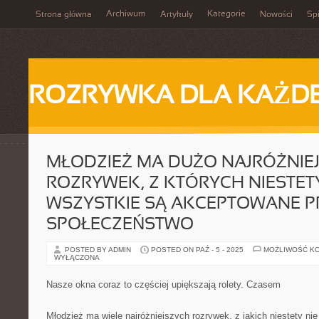
Archiwum
Kategorie
Strona główna
Artykuły
Nowości
Spi
ROZRYWKA DLA KAŻD
MŁODZIEŻ MA DUŻO NAJRÓŻNIE
ROZRYWEK, Z KTÓRYCH NIESTETY
WSZYSTKIE SĄ AKCEPTOWANE P
SPOŁECZEŃSTWO
POSTED BY ADMIN
POSTED ON PAŹ - 5 - 2025
MOŻLIWOŚĆ K
WYŁĄCZONA
Nasze okna coraz to częściej upiększają rolety. Czasem
Młodzież ma wiele najróżniejszych rozrywek, z jakich niestety n